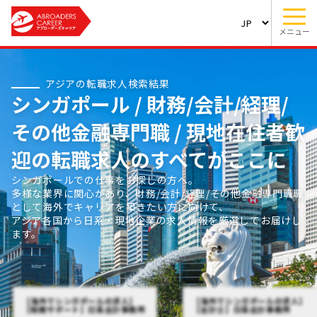
メニュー
アジアの転職求人検索結果
シンガポール / 財務/会計/経理/
その他金融専門職 / 現地在住者歓
迎の転職求人のすべてがここに
シンガポールでの仕事をお探しの方へ。
多様な業界に関心があり、財務/会計/経理/その他金融専門職職
として海外でキャリアを築きたい方に向けて、
アジア各国から日系・現地企業の求人情報を厳選してお届けし
ます。
【海外でシンガポールの求人】
【海外でシンガポールの求人】
【税務サポート】日系会計事務所
【会計士】日系会計事務所