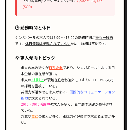
・企画/事務/マーケティング/PR：
7,502 〜 14,136
(SGD)
🕒 勤務時間と休日
シンガポールの求人では
9:00 〜 18:00
の勤務時間が
最も一般的
です。
休日情報は記載されていない
ため、詳細は不明です。
💡 求人傾向トピック
求人の
半数近く
が
日系企業
であり、シンガポールにおける
日
本企業の存在感
が強い。
求人の
3割以上
が
現地在住者歓迎
としており、
ローカル人材
の採用
を重視している。
英語力が活かせる
求人が多く、
国際的なコミュニケーション
能力
が求められている。
20代・30代活躍中
の求人が多く、
若年層の活躍
が期待され
ている。
急募
や
高給
の求人が多く、
即戦力
や
好条件
を求める企業が多
い。