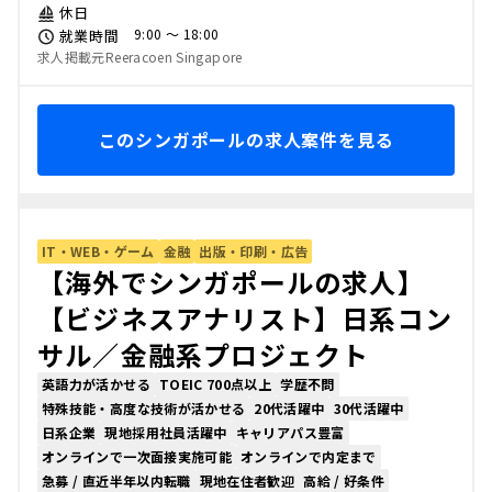
休日
9:00 〜 18:00
就業時間
求人掲載元Reeracoen Singapore
このシンガポールの求人案件を見る
IT・WEB・ゲーム
金融
出版・印刷・広告
【海外でシンガポールの求人】
【ビジネスアナリスト】日系コン
サル／金融系プロジェクト
英語力が活かせる
TOEIC 700点以上
学歴不問
特殊技能・高度な技術が活かせる
20代活躍中
30代活躍中
日系企業
現地採用社員活躍中
キャリアパス豊富
オンラインで一次面接実施可能
オンラインで内定まで
急募 / 直近半年以内転職
現地在住者歓迎
高給 / 好条件