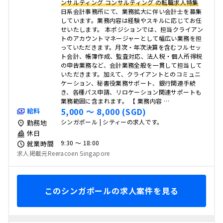
ンサルティング コンサルティング の転職求人特集
日系会計事務所にて、業務拡大に伴い会計士を募集
しています。業務内容は経験やスキルに応じてお任
せいたします。 本ポジションでは、担当クライアン
トのアカウントマネージャーとして幅広い業務を担
っていただきます。月次・年次決算を含むフルセッ
ト会計、帳簿作成、監査対応、法人税・個人所得税
の申告業務など、会計業務全般を一貫して担当して
いただきます。加えて、クライアントとのコミュニ
ケーション、秘書役業務サポート、銀行関連手続
き、各種パス申請、リロケーション関連サポートも
業務範囲に含まれます。 【 業務内容 …
5,000 〜 8,000 (SGD)
給料
シンガポール | シティーの求人です。
勤務地
休日
9:30 〜 18:00
就業時間
求人掲載元Reeracoen Singapore
このシンガポールの求人案件を見る