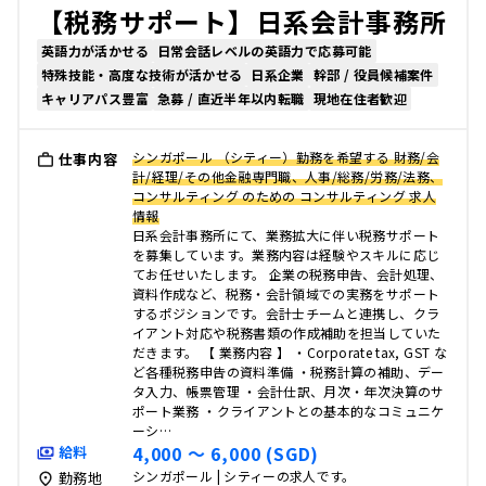
【税務サポート】日系会計事務所
英語力が活かせる
日常会話レベルの英語力で応募可能
特殊技能・高度な技術が活かせる
日系企業
幹部 / 役員候補案件
キャリアパス豊富
急募 / 直近半年以内転職
現地在住者歓迎
シンガポール （シティー）勤務を希望する 財務/会
仕事内容
計/経理/その他金融専門職、人事/総務/労務/法務、
コンサルティング のための コンサルティング 求人
情報
日系会計事務所にて、業務拡大に伴い税務サポート
を募集しています。業務内容は経験やスキルに応じ
てお任せいたします。 企業の税務申告、会計処理、
資料作成など、税務・会計領域での実務をサポート
するポジションです。会計士チームと連携し、クラ
イアント対応や税務書類の作成補助を担当していた
だきます。 【 業務内容 】 ・Corporate tax, GST な
ど各種税務申告の資料準備 ・税務計算の補助、デー
タ入力、帳票管理 ・会計仕訳、月次・年次決算のサ
ポート業務 ・クライアントとの基本的なコミュニケ
ーシ…
4,000 〜 6,000 (SGD)
給料
シンガポール | シティーの求人です。
勤務地