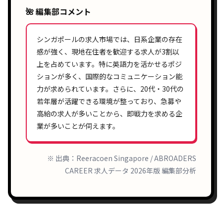
🌺 編集部コメント
シンガポールの求人市場では、
日系企業
の存在
感が強く、
現地在住者
を歓迎する求人が
3割以
上
を占めています。特に
英語力
を活かせるポジ
ションが多く、
国際的なコミュニケーション能
力
が求められています。さらに、
20代・30代
の
若年層が活躍できる環境が整っており、
急募
や
高給
の求人が多いことから、即戦力を求める企
業が多いことが伺えます。
※ 出典：Reeracoen Singapore / ABROADERS
CAREER 求人データ 2026年版 編集部分析