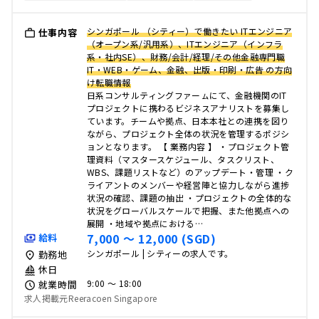
シンガポール （シティー）で働きたい ITエンジニア
仕事内容
（オープン系/汎用系）、ITエンジニア（インフラ
系・社内SE）、財務/会計/経理/その他金融専門職
IT・WEB・ゲーム、金融、出版・印刷・広告 の方向
け転職情報
日系コンサルティングファーㇺにて、金融機関のIT
プロジェクトに携わるビジネスアナリストを募集し
ています。チームや拠点、日本本社との連携を図り
ながら、プロジェクト全体の状況を管理するポジシ
ョンとなります。 【 業務内容 】 ・プロジェクト管
理資料（マスタースケジュール、タスクリスト、
WBS、課題リストなど）のアップデート・管理 ・ク
ライアントのメンバーや経営陣と協力しながら進捗
状況の確認、課題の抽出 ・プロジェクトの全体的な
状況をグローバルスケールで把握、また他拠点への
展開 ・地域や拠点における…
7,000 〜 12,000 (SGD)
給料
シンガポール | シティーの求人です。
勤務地
休日
9:00 〜 18:00
就業時間
求人掲載元Reeracoen Singapore