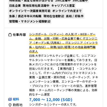
特殊技能・高度な技術が活かせる
20代活躍中
30代活躍中
日系企業
現地採用社員活躍中
キャリアパス豊富
オンラインで一次面接実施可能
オンラインで内定まで
急募 / 直近半年以内転職
現地在住者歓迎
高給 / 好条件
管理職・マネジメント経験歓迎
シンガポール （シティー）の人気 IT・WEB・ゲー
仕事内容
ム、金融、出版・印刷・広告企業で働く ITエンジニ
ア（オープン系/汎用系）、ITエンジニア（インフラ
系・社内SE）、財務/会計/経理/その他金融専門職
の求人
日系大手ITコンサルティング企業にて、シニアコン
サルタント～マネージャーを募集しております。 日
系メガバンクにおけるIT開発案件のマネジメントを
担当いただきます。 【 業務内容 】 ・コンサルタン
トとして、ITチーム内のプロジェクトマネジメント
業務 ・企画立案・資料作成 ・レポーティング、ドキ
ュメンテーション業務、エンドユーザーのサポート
・プロジェクト・マネージャーとの協力、進捗管理
報告 ・チーム内ミーティング等の実施による、効率
的なチーム運営
7,000 〜 12,000 (SGD)
給料
シンガポール | シティーの求人です。
勤務地