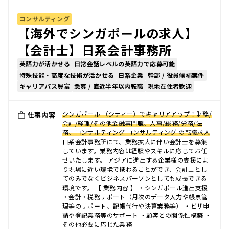
コンサルティング
【海外でシンガポールの求人】
【会計士】日系会計事務所
英語力が活かせる
日常会話レベルの英語力で応募可能
特殊技能・高度な技術が活かせる
日系企業
幹部 / 役員候補案件
キャリアパス豊富
急募 / 直近半年以内転職
現地在住者歓迎
シンガポール （シティー）でキャリアアップ！財務/
仕事内容
会計/経理/その他金融専門職、人事/総務/労務/法
務、コンサルティング コンサルティング の転職求人
日系会計事務所にて、業務拡大に伴い会計士を募集
しています。業務内容は経験やスキルに応じてお任
せいたします。 アジアに進出する企業様の支援によ
り現場に近い環境で携わることができ、会計士とし
てのみでなくビジネスパーソンとしても成長できる
環境です。 【 業務内容 】 ・シンガポール進出支援
・会計・税務サポート（月次のデータ入力や帳票管
理等のサポート、記帳代行や決算業務等） ・ビザ申
請や登記業務等のサポート ・顧客との関係性構築 ・
その他必要に応じた業務