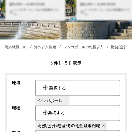
4,000 〜 6,000 (SGD)
5,000 〜 8,000 (SGD)
シンガポール / Cityの転職求人で
シンガポール / Cityの転職求人で
す。
す。
海外就職TOP
海外求人検索
シンガポールの転職求人
財務/会計/
5 件
1 - 5 件表示
地域
選択する
シンガポール
職種
選択する
財務/会計/経理/その他金融専門職