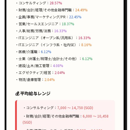
・コンサルティング：
28.57%
・財務/会計/経理/その他金融専門職：
24.49%
・企画/事務/マーケティング/PR：
22.45%
・営業/セールスエンジニア：
18.37%
・人事/総務/労務/法務：
16.33%
・ITエンジニア（オープン系/汎用系）：
16.33%
・ITエンジニア（インフラ系・社内SE）：
8.16%
・医療/介護職：
6.12%
・士業（弁護士/税理士/会計士/その他）：
6.12%
・建設/土木/施工管理：
4.08%
・エグゼクティブ/経営：
2.04%
・物流/倉庫管理：
2.04%
💰 平均給与レンジ
・コンサルティング：
7,000 〜 14,750 (SGD)
・財務/会計/経理/その他金融専門職：
6,000 〜 10,458
(SGD)