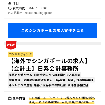
休日
9:30 〜 18:00
就業時間
求人掲載元Reeracoen Singapore
このシンガポールの求人案件を見る
コンサルティング
【海外でシンガポールの求人】
【会計士】日系会計事務所
英語力が活かせる
日常会話レベルの英語力で応募可能
特殊技能・高度な技術が活かせる
日系企業
幹部 / 役員候補案件
キャリアパス豊富
急募 / 直近半年以内転職
現地在住者歓迎
シンガポール （シティー）で見つかる！財務/会計/
仕事内容
経理/その他金融専門職、人事/総務/労務/法務、コ