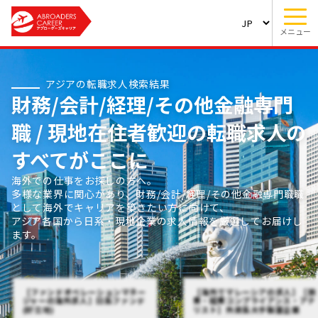
メニュー
アジアの転職求人検索結果
財務/会計/経理/その他金融専門
職 / 現地在住者歓迎の転職求人の
すべてがここに
海外での仕事をお探しの方へ。
多様な業界に関心があり、財務/会計/経理/その他金融専門職職
として海外でキャリアを築きたい方に向けて、
アジア各国から日系・現地企業の求人情報を厳選してお届けし
ます。
【ファンドオペレーションマネー
【海外でマレーシアの求人】【旅
ジャーの海外求人】日系ファンド
費・経費コンプライアンス・アナ
(好立地)
リスト】外資系大手製薬企業