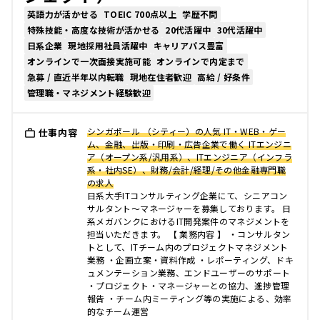
英語力が活かせる
TOEIC 700点以上
学歴不問
特殊技能・高度な技術が活かせる
20代活躍中
30代活躍中
日系企業
現地採用社員活躍中
キャリアパス豊富
オンラインで一次面接実施可能
オンラインで内定まで
急募 / 直近半年以内転職
現地在住者歓迎
高給 / 好条件
管理職・マネジメント経験歓迎
シンガポール （シティー）の人気 IT・WEB・ゲー
仕事内容
ム、金融、出版・印刷・広告企業で働く ITエンジニ
ア（オープン系/汎用系）、ITエンジニア（インフラ
系・社内SE）、財務/会計/経理/その他金融専門職
の求人
日系大手ITコンサルティング企業にて、シニアコン
サルタント～マネージャーを募集しております。 日
系メガバンクにおけるIT開発案件のマネジメントを
担当いただきます。 【 業務内容 】 ・コンサルタン
トとして、ITチーム内のプロジェクトマネジメント
業務 ・企画立案・資料作成 ・レポーティング、ドキ
ュメンテーション業務、エンドユーザーのサポート
・プロジェクト・マネージャーとの協力、進捗管理
報告 ・チーム内ミーティング等の実施による、効率
的なチーム運営