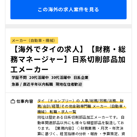
この海外の求人案件を見る
メーカー（自動車・機械）
【海外でタイの求人】【財務・総
務マネージャー】日系切削部品加
工メーカー
学歴不問
20代活躍中
30代活躍中
日系企業
急募 / 直近半年以内転職
現地在住者歓迎
タイ （チョンブリー）の 人事/総務/労務/法務、財
仕事内容
務/会計/経理/その他金融専門職 メーカー（自動車・
機械） 転職・求人一覧
同社は歴史ある日系切削部品加工メーカーです。 自
動車関連部品以外にも様々な精密部品を製造してお
ります。 【業務内容】 ◇財務業務 ・月次・年次決
算に基づく、経営指標の分析・報告 ・予算策定、資