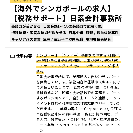
【海外でシンガポールの求人】
【税務サポート】日系会計事務所
英語力が活かせる
日常会話レベルの英語力で応募可能
特殊技能・高度な技術が活かせる
日系企業
幹部 / 役員候補案件
キャリアパス豊富
急募 / 直近半年以内転職
現地在住者歓迎
シンガポール （シティー）勤務を希望する 財務/会
仕事内容
計/経理/その他金融専門職、人事/総務/労務/法務、
コンサルティング のための コンサルティング 求人
情報
日系会計事務所にて、業務拡大に伴い税務サポート
を募集しています。業務内容は経験やスキルに応じ
てお任せいたします。 企業の税務申告、会計処理、
資料作成など、税務・会計領域での実務をサポート
するポジションです。会計士チームと連携し、クラ
イアント対応や税務書類の作成補助を担当していた
だきます。 【 業務内容 】 ・Corporate tax, GST な
ど各種税務申告の資料準備 ・税務計算の補助、デー
タ入力、帳票管理 ・会計仕訳、月次・年次決算のサ
ポート業務 ・クライアントとの基本的なコミュニケ
ーシ…