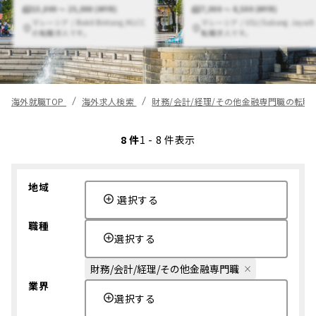
15,000 〜 25,000 (MYR)
7,000 〜 8,500 (MYR)
マレーシア / Bukit Bintang/KLCC
マレーシア / USJ/Subang Jayaの
の転職求人です。
転職求人です。
海外就職TOP
海外求人検索
財務/会計/経理/その他金融専門職の転職
8 件
1 - 8 件表示
地域
選択する
職種
選択する
財務/会計/経理/その他金融専門職
業界
選択する