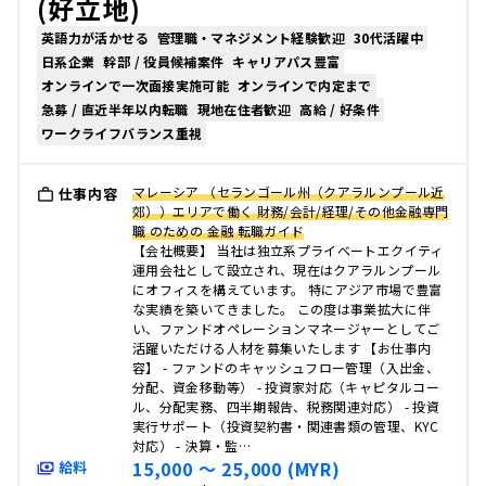
(好立地)
英語力が活かせる
管理職・マネジメント経験歓迎
30代活躍中
日系企業
幹部 / 役員候補案件
キャリアパス豊富
オンラインで一次面接実施可能
オンラインで内定まで
急募 / 直近半年以内転職
現地在住者歓迎
高給 / 好条件
ワークライフバランス重視
マレーシア （セランゴール州（クアラルンプール近
仕事内容
郊））エリアで働く 財務/会計/経理/その他金融専門
職 のための 金融 転職ガイド
【会社概要】 当社は独立系プライベートエクイティ
運用会社として設立され、現在はクアラルンプール
にオフィスを構えています。 特にアジア市場で豊富
な実績を築いてきました。 この度は事業拡大に伴
い、ファンドオペレーションマネージャーとしてご
活躍いただける人材を募集いたします 【お仕事内
容】 - ファンドのキャッシュフロー管理（入出金、
分配、資金移動等） - 投資家対応（キャピタルコー
ル、分配実務、四半期報告、税務関連対応） - 投資
実行サポート（投資契約書・関連書類の管理、KYC
対応） - 決算・監…
15,000 〜 25,000 (MYR)
給料