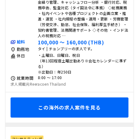
金繰り管理、キャッシュフロー分析 ・銀行対応、税
務申告、監査対応（タイ国法令に準拠） ◇総務業務
・社内イベントや各種プロジェクトの企画立案・推
進・運営 ・社内規程の整備・運用・更新 ・労務管理
（労使交渉、勤怠、社会保険、福利厚生手続き） ・
契約書管理、法務関連サポート ◇その他 ・インド法
人の税務対応 …
100,000 〜 160,000 (THB)
給料
タイ | チョンブリーの求人です。
勤務地
・土曜日、日曜日、祝日
休日
（年13回程度土曜出勤あり※会社カレンダーに準ず
る）
※出勤日：年250日
8:00 〜 17:00
就業時間
求人掲載元Reeracoen Thailand
この海外の求人案件を見る
コンサルティング