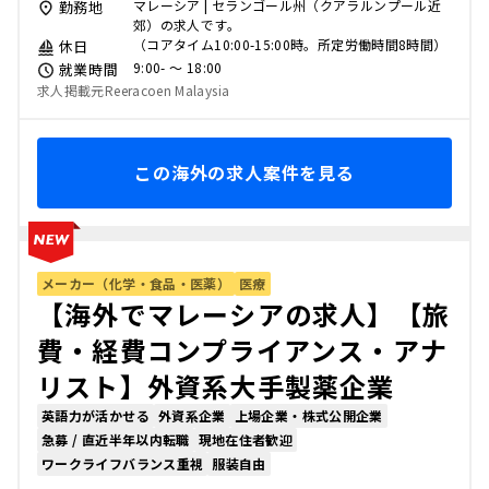
マレーシア | セランゴール州（クアラルンプール近
勤務地
郊）の求人です。
（コアタイム10:00-15:00時。所定労働時間8時間）
休日
9:00- 〜 18:00
就業時間
求人掲載元Reeracoen Malaysia
この海外の求人案件を見る
メーカー（化学・食品・医薬）
医療
【海外でマレーシアの求人】【旅
費・経費コンプライアンス・アナ
リスト】外資系大手製薬企業
英語力が活かせる
外資系企業
上場企業・株式公開企業
急募 / 直近半年以内転職
現地在住者歓迎
ワークライフバランス重視
服装自由