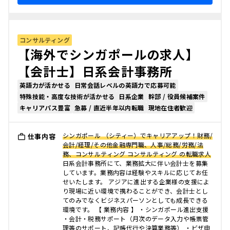
コンサルティング
【海外でシンガポールの求人】
【会計士】日系会計事務所
英語力が活かせる
日常会話レベルの英語力で応募可能
特殊技能・高度な技術が活かせる
日系企業
幹部 / 役員候補案件
キャリアパス豊富
急募 / 直近半年以内転職
現地在住者歓迎
シンガポール （シティー）でキャリアアップ！財務/
仕事内容
会計/経理/その他金融専門職、人事/総務/労務/法
務、コンサルティング コンサルティング の転職求人
日系会計事務所にて、業務拡大に伴い会計士を募集
しています。業務内容は経験やスキルに応じてお任
せいたします。 アジアに進出する企業様の支援によ
り現場に近い環境で携わることができ、会計士とし
てのみでなくビジネスパーソンとしても成長できる
環境です。 【 業務内容 】 ・シンガポール進出支援
・会計・税務サポート（月次のデータ入力や帳票管
理等のサポート、記帳代行や決算業務等） ・ビザ申