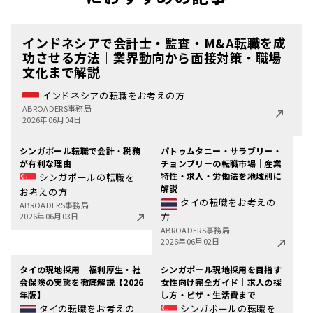
インドネシアで会計士・監査・M&A転職を成
功させる方法｜業界動向から面接対策・職場
文化まで解説
インドネシアの転職をお考えの方
ABROADERS事務局
2026年06月04日
シンガポール転職で会計・税務
パトゥムタニー・サラブリー・
が有利な理由
チョンブリーの転職市場｜産業
特性・求人・労働法を地域別に
シンガポールの転職を
解説
お考えの方
タイの転職をお考えの
ABROADERS事務局
2026年06月03日
方
ABROADERS事務局
2026年06月02日
タイの現地採用｜福利厚生・社
シンガポール現地採用を目指す
会保険の実態を徹底解説【2026
女性向け完全ガイド｜求人の探
年版】
し方・ビザ・生活費まで
タイの転職をお考えの
シンガポールの転職を