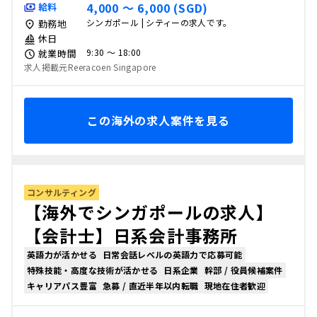
4,000 〜 6,000 (SGD)
給料
シンガポール | シティーの求人です。
勤務地
休日
9:30 〜 18:00
就業時間
求人掲載元Reeracoen Singapore
この海外の求人案件を見る
コンサルティング
【海外でシンガポールの求人】
【会計士】日系会計事務所
英語力が活かせる
日常会話レベルの英語力で応募可能
特殊技能・高度な技術が活かせる
日系企業
幹部 / 役員候補案件
キャリアパス豊富
急募 / 直近半年以内転職
現地在住者歓迎