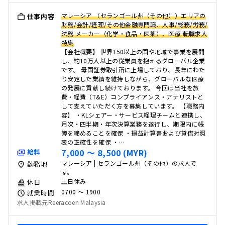
マレーシア （セランゴール州（その他））エリアの
仕事内容
財務/会計/経理/その他金融専門職、人事/総務/労務/
法務 メーカー（化学・食品・医薬）、医療 転職求人
特集
【会社概要】 世界150以上の国や地域で事業を展開
し、約10万人以上の従業員を抱えるグローバル企業
です。 母国証券取引所に上場しており、長年にわた
り安定した業績を維持しながら、グローバルな医療
の発展に貢献し続けております。 今回は当社を旅
費・経費（T&E）コンプライアンス・アナリストと
して支えていただく方を募集しています。 【職務内
容】 ・KLシェアー・サービス経理チームと連携し、
月次・四半期・年次決算業務を遂行し、期限内に帳
簿を締めることを確保 ・損益計算書および貸借対照
表の正確性を確保 ・…
7,000 〜 8,500 (MYR)
給料
マレーシア | セランゴール州（その他）の求人で
勤務地
す。
土日休み
休日
0700 〜 1900
就業時間
求人掲載元Reeracoen Malaysia