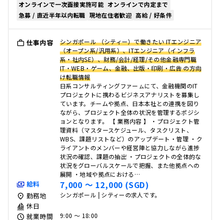
オンラインで一次面接実施可能
オンラインで内定まで
急募 / 直近半年以内転職
現地在住者歓迎
高給 / 好条件
シンガポール （シティー）で働きたい ITエンジニア
仕事内容
（オープン系/汎用系）、ITエンジニア（インフラ
系・社内SE）、財務/会計/経理/その他金融専門職
IT・WEB・ゲーム、金融、出版・印刷・広告 の方向
け転職情報
日系コンサルティングファーㇺにて、金融機関のIT
プロジェクトに携わるビジネスアナリストを募集し
ています。チームや拠点、日本本社との連携を図り
ながら、プロジェクト全体の状況を管理するポジシ
ョンとなります。 【 業務内容 】 ・プロジェクト管
理資料（マスタースケジュール、タスクリスト、
WBS、課題リストなど）のアップデート・管理 ・ク
ライアントのメンバーや経営陣と協力しながら進捗
状況の確認、課題の抽出 ・プロジェクトの全体的な
状況をグローバルスケールで把握、また他拠点への
展開 ・地域や拠点における…
7,000 〜 12,000 (SGD)
給料
シンガポール | シティーの求人です。
勤務地
休日
9:00 〜 18:00
就業時間