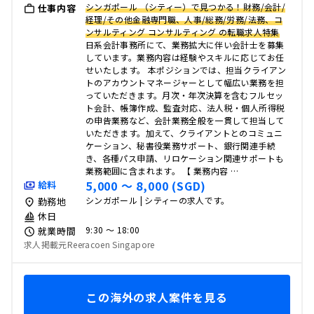
シンガポール （シティー）で見つかる！財務/会計/
仕事内容
経理/その他金融専門職、人事/総務/労務/法務、コ
ンサルティング コンサルティング の転職求人特集
日系会計事務所にて、業務拡大に伴い会計士を募集
しています。業務内容は経験やスキルに応じてお任
せいたします。 本ポジションでは、担当クライアン
トのアカウントマネージャーとして幅広い業務を担
っていただきます。月次・年次決算を含むフルセッ
ト会計、帳簿作成、監査対応、法人税・個人所得税
の申告業務など、会計業務全般を一貫して担当して
いただきます。加えて、クライアントとのコミュニ
ケーション、秘書役業務サポート、銀行関連手続
き、各種パス申請、リロケーション関連サポートも
業務範囲に含まれます。 【 業務内容 …
5,000 〜 8,000 (SGD)
給料
シンガポール | シティーの求人です。
勤務地
休日
9:30 〜 18:00
就業時間
求人掲載元Reeracoen Singapore
この海外の求人案件を見る