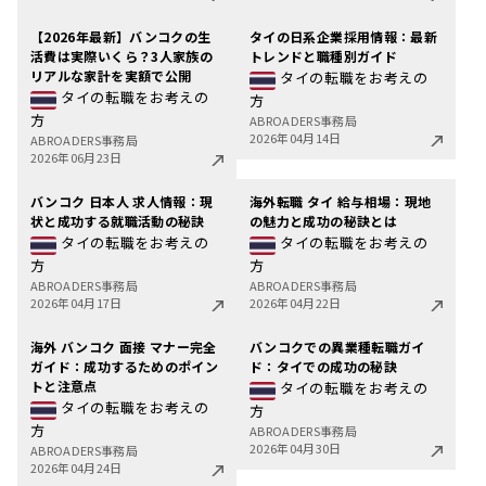
【2026年最新】バンコクの生
タイの日系企業採用情報：最新
活費は実際いくら？3人家族の
トレンドと職種別ガイド
リアルな家計を実額で公開
タイの転職をお考えの
タイの転職をお考えの
方
方
ABROADERS事務局
2026年04月14日
ABROADERS事務局
2026年06月23日
バンコク 日本人 求人情報：現
海外転職 タイ 給与相場：現地
状と成功する就職活動の秘訣
の魅力と成功の秘訣とは
タイの転職をお考えの
タイの転職をお考えの
方
方
ABROADERS事務局
ABROADERS事務局
2026年04月17日
2026年04月22日
海外 バンコク 面接 マナー完全
バンコクでの異業種転職ガイ
ガイド：成功するためのポイン
ド：タイでの成功の秘訣
トと注意点
タイの転職をお考えの
タイの転職をお考えの
方
方
ABROADERS事務局
2026年04月30日
ABROADERS事務局
2026年04月24日