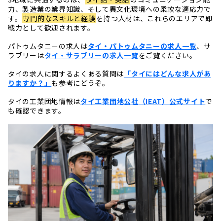
力、製造業の業界知識、そして異文化環境への柔軟な適応力で
す。
専門的なスキルと経験
を持つ人材は、これらのエリアで即
戦力として歓迎されます。
パトゥムタニーの求人は
タイ・パトゥムタニーの求人一覧
、サ
ラブリーは
タイ・サラブリーの求人一覧
をご覧ください。
タイの求人に関するよくある質問は
「タイにはどんな求人があ
りますか？」
も参考にどうぞ。
タイの工業団地情報は
タイ工業団地公社（IEAT）公式サイト
で
も確認できます。