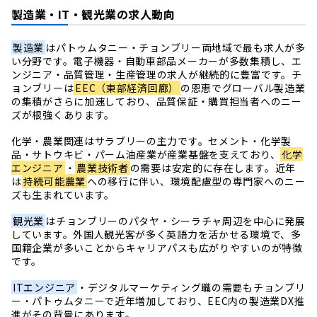
製造業・IT・観光業の求人動向
製造業
はパトゥムタニー・チョンブリー両地域で最も求人が多
い分野です。電子機器・自動車部品メーカーが多数集積し、エ
ンジニア・品質管理・生産管理の求人が継続的に豊富です。チ
ョンブリーは
EEC（東部経済回廊）
の恩恵でグローバル製造業
の集積がさらに加速しており、品質保証・購買担当者へのニー
ズが根強くあります。
化学・農業関連はサラブリーの主力です。セメント・化学製
品・サトウキビ・パーム油産業が産業基盤を支えており、
化学
エンジニア
・
農業技術者
の需要は安定的に存在します。近年
は
持続可能農業
への移行に伴い、環境配慮型の専門家へのニー
ズも生まれています。
観光業
はチョンブリーのパタヤ・シーラチャ周辺を中心に発展
しています。外国人観光客が多く英語力を活かせる環境で、多
国籍企業が多いことからキャリアパスも広がりやすいのが特徴
です。
ITエンジニア
・デジタルマーケティング職の需要もチョンブリ
ー・パトゥムタニーで近年増加しており、EEC内の製造業DX推
進がその背景にあります。