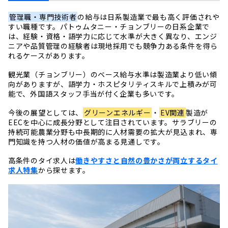
管理職・専門技術者
の給与は日系製造業で最も高く評価されや
すい職種です。パトゥムタニー・チョンブリーの日系企業で
は、経験・資格・語学力に応じて水準が大きく異なり、エンジ
ニアや品質管理の経験者は現地採用でも競争力ある条件を得ら
れるケースがあります。
観光業（チョンブリー）のベース給与水準は製造業より低い傾
向がありますが、語学力・ホスピタリティスキルで上積みが可
能で、外国語スタッフ手当が付く企業も多いです。
今後の展望としては、
グリーンエネルギー
・
EV関連
製造が
EECを中心に成長分野として注目されています。サラブリーの
持続可能農業分野も中長期的に人材需要の拡大が見込まれ、専
門知識を持つ人材の価値が高まる見通しです。
高条件のタイ求人は
働きやすさと自然の豊かさが両立するタイ
求人特集
から探せます。