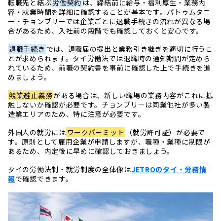
転職先と結ぶ
労働契約
は、締結前に給与・福利厚生・業務内
容・就業時間を詳細に確認することが基本です。パトゥムタニ
ー・チョンブリーでは企業ごとに退職手続きの流れが異なる場
合があるため、入社前の段階でも確認しておくと安心です。
退職手続き
では、退職届の提出と業務引き継ぎを適切に行うこ
とが求められます。タイ労働法では退職時の通知期間が定めら
れているため、前職の契約書を事前に確認した上で手続きを進
めましょう。
競業避止義務
がある場合は、新しい職場の業務内容がこれに抵
触しないか確認が必要です。チョンブリーは同業他社が多い製
造業エリアのため、特に注意が必要です。
外国人の就労には
ワークパーミット
（就労許可証）が必要で
す。原則として雇用企業が申請しますが、職種・業種に制限が
あるため、内定後に早めに確認しておきましょう。
タイの労働法制・就労制度の全体像は
JETROのタイ・労務情
報
で確認できます。