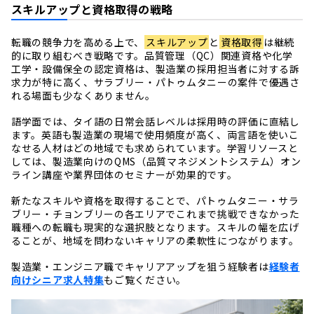
スキルアップと資格取得の戦略
転職の競争力を高める上で、
スキルアップ
と
資格取得
は継続
的に取り組むべき戦略です。品質管理（QC）関連資格や化学
工学・設備保全の認定資格は、製造業の採用担当者に対する訴
求力が特に高く、サラブリー・パトゥムタニーの案件で優遇さ
れる場面も少なくありません。
語学面では、タイ語の日常会話レベルは採用時の評価に直結し
ます。英語も製造業の現場で使用頻度が高く、両言語を使いこ
なせる人材はどの地域でも求められています。学習リソースと
しては、製造業向けのQMS（品質マネジメントシステム）オン
ライン講座や業界団体のセミナーが効果的です。
新たなスキルや資格を取得することで、パトゥムタニー・サラ
ブリー・チョンブリーの各エリアでこれまで挑戦できなかった
職種への転職も現実的な選択肢となります。スキルの幅を広げ
ることが、地域を問わないキャリアの柔軟性につながります。
製造業・エンジニア職でキャリアアップを狙う経験者は
経験者
向けシニア求人特集
もご覧ください。