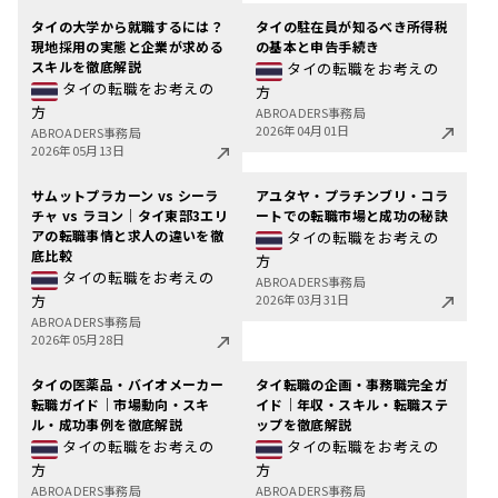
タイの大学から就職するには？
タイの駐在員が知るべき所得税
現地採用の実態と企業が求める
の基本と申告手続き
スキルを徹底解説
タイの転職をお考えの
タイの転職をお考えの
方
方
ABROADERS事務局
2026年04月01日
ABROADERS事務局
2026年05月13日
サムットプラカーン vs シーラ
アユタヤ・プラチンブリ・コラ
チャ vs ラヨン｜タイ東部3エリ
ートでの転職市場と成功の秘訣
アの転職事情と求人の違いを徹
タイの転職をお考えの
底比較
方
タイの転職をお考えの
ABROADERS事務局
方
2026年03月31日
ABROADERS事務局
2026年05月28日
タイの医薬品・バイオメーカー
タイ転職の企画・事務職完全ガ
転職ガイド｜市場動向・スキ
イド｜年収・スキル・転職ステ
ル・成功事例を徹底解説
ップを徹底解説
タイの転職をお考えの
タイの転職をお考えの
方
方
ABROADERS事務局
ABROADERS事務局