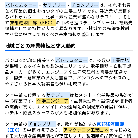
パトゥムタニー
・
サラブリー
・
チョンブリー
は、それぞれ異
なる産業的個性を持つタイの主要エリアです。製造業が集積す
るパトゥムタニー、化学・素材産業が盛んなサラブリー、そし
て
東部経済回廊（EEC）
の中核を担うチョンブリーは、転職先
候補としての特性が大きく異なります。3地域での転職を検討
する際に押さえておくべき基本情報を整理します。
地域ごとの産業特性と求人動向
バンコク北部に隣接する
パトゥムタニー
は、多数の
工業団地
が集積するタイ有数の製造業エリアです。電子機器・自動車部
品メーカーが多く、エンジニアや生産管理者の需要が旺盛で
す。物流・倉庫業の求人も豊富で、バンコクへのアクセスのし
やすさから日本人就業者も多い地域です。
タイ中部に位置する
サラブリー
はセメント・化学製品の製造が
中心産業です。
化学エンジニア
・品質管理者・設備保全技術者
の需要が高く、カオヤイ国立公園周辺の観光業の発展に伴い、
ホテル・飲食スタッフの求人も増加傾向にあります。
タイ東部の
チョンブリー
は、政府が推進する
東部経済回廊
（EEC）
の中核地域であり、
アマタナコン工業団地
をはじめと
する大規模な産業集積地が存在します。製造業の品質保証・購