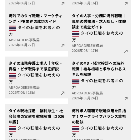
2026年06月17日
2026年06月16日
海外でのタイ転職：マーケティ
タイの人事・労務に海外転職｜
ング・PR業界の成功ガイド
現地の労働法・求人探し・体験
談まで完全ガイド
タイの転職をお考えの
タイの転職をお考えの
方
方
ABROADERS事務局
2026年06月22日
ABROADERS事務局
2026年06月17日
タイの法務弁護士求人｜年収・
タイのMD・経営幹部への海外
資格・ビザ取得まで徹底解説
転職｜給与相場と求められるス
キルを解説
タイの転職をお考えの
タイの転職をお考えの
方
方
ABROADERS事務局
2026年06月18日
ABROADERS事務局
2026年06月24日
タイの現地採用｜福利厚生・社
海外求人転職で現地採用を目指
会保険の実態を徹底解説【2026
す！ワークライフバランス重視
年版】
の秘訣
タイの転職をお考えの
タイの転職をお考えの
方
方