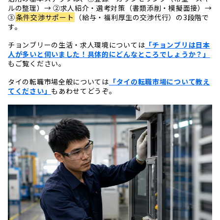
ルの整理）→ ②求人紹介・選考対策（書類添削・模擬面接）→
③
条件交渉サポート
（給与・福利厚生の交渉代行）の3段階で
す。
チョンブリーの生活・求人環境については
「チョンブリは日本
人が多いと伺いました！具体的にどんなところでしょうか？」
もご覧ください。
タイの転職市場全般については
「タイの転職市場について教え
てください」
もあわせてどうぞ。