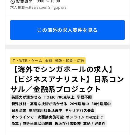
9:00 〜 18:00
就業時間
求人掲載元Reeracoen Singapore
この海外の求人案件を見る
IT・WEB・ゲーム
金融
出版・印刷・広告
【海外でシンガポールの求人】
【ビジネスアナリスト】日系コン
サル／金融系プロジェクト
英語力が活かせる
TOEIC 700点以上
学歴不問
特殊技能・高度な技術が活かせる
20代活躍中
30代活躍中
日系企業
現地採用社員活躍中
キャリアパス豊富
オンラインで一次面接実施可能
オンラインで内定まで
急募 / 直近半年以内転職
現地在住者歓迎
高給 / 好条件