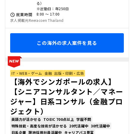
る）
※出勤日：年250日
8:00 〜 17:00
就業時間
求人掲載元Reeracoen Thailand
この海外の求人案件を見る
IT・WEB・ゲーム
金融
出版・印刷・広告
【海外でシンガポールの求人】
【シニアコンサルタント／マネー
ジャー】日系コンサル（金融プロ
ジェクト）
英語力が活かせる
TOEIC 700点以上
学歴不問
特殊技能・高度な技術が活かせる
20代活躍中
30代活躍中
日系企業
現地採用社員活躍中
キャリアパス豊富