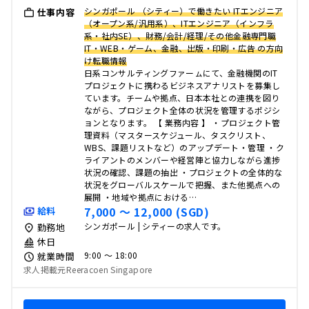
シンガポール （シティー）で働きたい ITエンジニア
仕事内容
（オープン系/汎用系）、ITエンジニア（インフラ
系・社内SE）、財務/会計/経理/その他金融専門職
IT・WEB・ゲーム、金融、出版・印刷・広告 の方向
け転職情報
日系コンサルティングファーㇺにて、金融機関のIT
プロジェクトに携わるビジネスアナリストを募集し
ています。チームや拠点、日本本社との連携を図り
ながら、プロジェクト全体の状況を管理するポジシ
ョンとなります。 【 業務内容 】 ・プロジェクト管
理資料（マスタースケジュール、タスクリスト、
WBS、課題リストなど）のアップデート・管理 ・ク
ライアントのメンバーや経営陣と協力しながら進捗
状況の確認、課題の抽出 ・プロジェクトの全体的な
状況をグローバルスケールで把握、また他拠点への
展開 ・地域や拠点における…
7,000 〜 12,000 (SGD)
給料
シンガポール | シティーの求人です。
勤務地
休日
9:00 〜 18:00
就業時間
求人掲載元Reeracoen Singapore