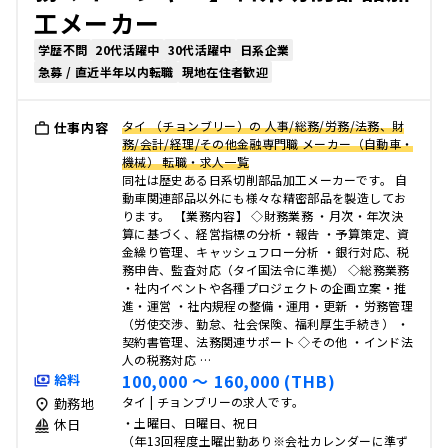
工メーカー
学歴不問
20代活躍中
30代活躍中
日系企業
急募 / 直近半年以内転職
現地在住者歓迎
タイ （チョンブリー）の 人事/総務/労務/法務、財
仕事内容
務/会計/経理/その他金融専門職 メーカー（自動車・
機械） 転職・求人一覧
同社は歴史ある日系切削部品加工メーカーです。 自
動車関連部品以外にも様々な精密部品を製造してお
ります。 【業務内容】 ◇財務業務 ・月次・年次決
算に基づく、経営指標の分析・報告 ・予算策定、資
金繰り管理、キャッシュフロー分析 ・銀行対応、税
務申告、監査対応（タイ国法令に準拠） ◇総務業務
・社内イベントや各種プロジェクトの企画立案・推
進・運営 ・社内規程の整備・運用・更新 ・労務管理
（労使交渉、勤怠、社会保険、福利厚生手続き） ・
契約書管理、法務関連サポート ◇その他 ・インド法
人の税務対応 …
100,000 〜 160,000 (THB)
給料
タイ | チョンブリーの求人です。
勤務地
・土曜日、日曜日、祝日
休日
（年13回程度土曜出勤あり※会社カレンダーに準ず