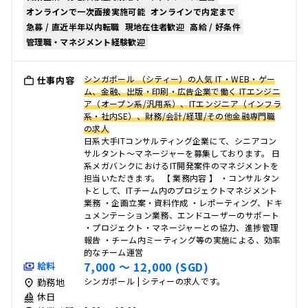
オンラインで一次面接実施可能
オンラインで内定まで
急募 / 直近半年以内転職
現地在住者歓迎
高給 / 好条件
管理職・マネジメント経験歓迎
シンガポール （シティー）の人気 IT・WEB・ゲー
仕事内容
ム、金融、出版・印刷・広告企業で働く ITエンジニ
ア（オープン系/汎用系）、ITエンジニア（インフラ
系・社内SE）、財務/会計/経理/その他金融専門職
の求人
日系大手ITコンサルティング企業にて、シニアコン
サルタント～マネージャーを募集しております。 日
系メガバンクにおけるIT開発案件のマネジメントを
担当いただきます。 【 業務内容 】 ・コンサルタン
トとして、ITチーム内のプロジェクトマネジメント
業務 ・企画立案・資料作成 ・レポーティング、ドキ
ュメンテーション業務、エンドユーザーのサポート
・プロジェクト・マネージャーとの協力、進捗管理
報告 ・チーム内ミーティング等の実施による、効率
的なチーム運営
7,000 〜 12,000 (SGD)
給料
シンガポール | シティーの求人です。
勤務地
休日