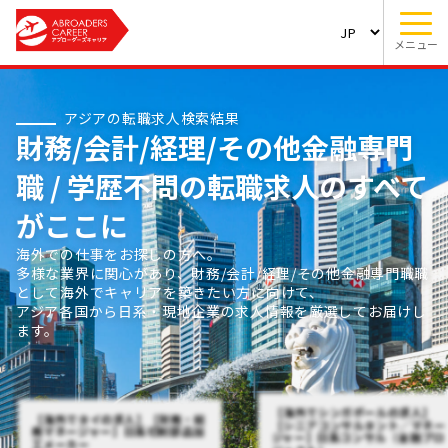
メニュー
アジアの転職求人検索結果
財務/会計/経理/その他金融専門
職 / 学歴不問の転職求人のすべて
がここに
海外での仕事をお探しの方へ。
多様な業界に関心があり、財務/会計/経理/その他金融専門職職
として海外でキャリアを築きたい方に向けて、
アジア各国から日系・現地企業の求人情報を厳選してお届けし
ます。
【海外でシンガポールの求人】
【海外でタイの求人】【財務・総
【シニアコンサルタント／マネー
務マネージャー】日系切削部品加
ジャー】日系コンサル（金融プロ
工メーカー