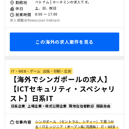
ベトナム | ホーチミンの求人です。
勤務地
土、日、祝日
休日
8:00 〜 17:00
就業時間
求人掲載元Reeracoen Vietnam
この海外の求人案件を見る
IT・WEB・ゲーム
出版・印刷・広告
【海外でシンガポールの求人】
【ICTセキュリティ・スペシャリ
スト】日系IT
日系企業
上場企業・株式公開企業
現地在住者歓迎
服装自由
シンガポール （セントラル、シティー）で見つか
仕事内容
る！ITエンジニア（オープン系/汎用系） IT・WEB・