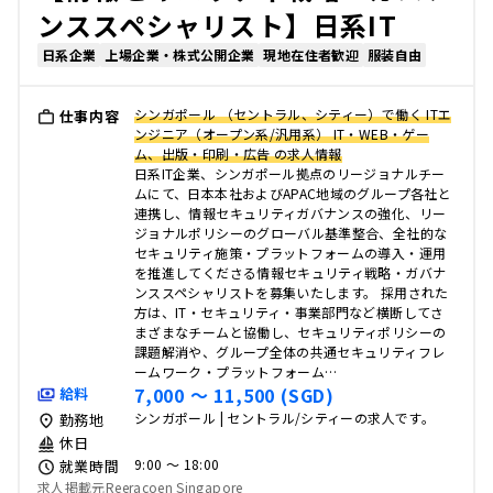
ンススペシャリスト】日系IT
日系企業
上場企業・株式公開企業
現地在住者歓迎
服装自由
シンガポール （セントラル、シティー）で働く ITエ
仕事内容
ンジニア（オープン系/汎用系） IT・WEB・ゲー
ム、出版・印刷・広告 の求人情報
日系IT企業、シンガポール拠点のリージョナルチー
ムにて、日本本社およびAPAC地域のグループ各社と
連携し、情報セキュリティガバナンスの強化、リー
ジョナルポリシーのグローバル基準整合、全社的な
セキュリティ施策・プラットフォームの導入・運用
を推進してくださる情報セキュリティ戦略・ガバナ
ンススペシャリストを募集いたします。 採用された
方は、IT・セキュリティ・事業部門など横断してさ
まざまなチームと協働し、セキュリティポリシーの
課題解消や、グループ全体の共通セキュリティフレ
ームワーク・プラットフォーム…
7,000 〜 11,500 (SGD)
給料
シンガポール | セントラル/シティーの求人です。
勤務地
休日
9:00 〜 18:00
就業時間
求人掲載元Reeracoen Singapore