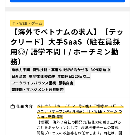
IT・WEB・ゲーム
【海外でベトナムの求人】【テッ
クリード】大手SaaS（駐在員採
用◎/ 語学不問！/ ホーチミン勤
務）
語学力不問
特殊技能・高度な技術が活かせる
30代活躍中
日系企業
現地在住者歓迎
年間休日120日以上
ワークライフバランス重視
服装自由
管理職・マネジメント経験歓迎
ベトナム （ホーチミン、その他）で働きたい ITエン
仕事内容
ジニア（オープン系/汎用系） IT・WEB・ゲーム の
方向け転職情報
【概要】 海外子会社の開発力/技術力を引き上げる
ことをミッションとして、現地開発チームの育成、
開発プロセスの改善等をお任せします。同社は、開