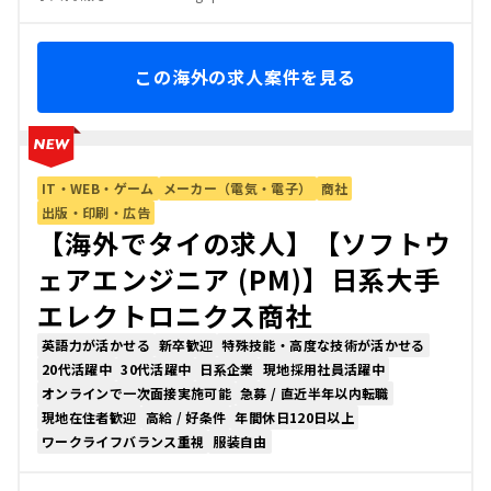
この海外の求人案件を見る
IT・WEB・ゲーム
メーカー（電気・電子）
商社
出版・印刷・広告
【海外でタイの求人】【ソフトウ
ェアエンジニア (PM)】日系大手
エレクトロニクス商社
英語力が活かせる
新卒歓迎
特殊技能・高度な技術が活かせる
20代活躍中
30代活躍中
日系企業
現地採用社員活躍中
オンラインで一次面接実施可能
急募 / 直近半年以内転職
現地在住者歓迎
高給 / 好条件
年間休日120日以上
ワークライフバランス重視
服装自由