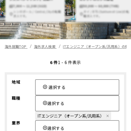
7,000 〜 11,500 (SGD)
50,000 〜 60,000 (THB)
シンガポール / Central,Cityの転職
タイ / BTS (Sukhumvit Line)の転
求人です。
職求人です。
海外就職TOP
海外求人検索
ITエンジニア（オープン系/汎用系）の転
6 件
1 - 6 件表示
地域
選択する
職種
選択する
ITエンジニア（オープン系/汎用系）
業界
選択する