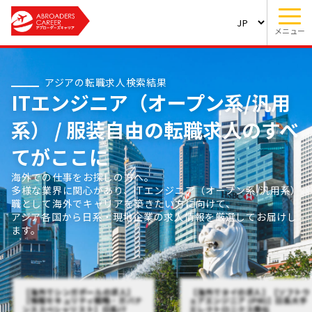
メニュー
アジアの転職求人検索結果
ITエンジニア（オープン系/汎用
系） / 服装自由の転職求人のすべ
てがここに
海外での仕事をお探しの方へ。
多様な業界に関心があり、ITエンジニア（オープン系/汎用系）
職として海外でキャリアを築きたい方に向けて、
アジア各国から日系・現地企業の求人情報を厳選してお届けし
ます。
【海外でシンガポールの求人】
【海外でタイの求人】【ソフトウ
【情報セキュリティ戦略・ガバナ
ェアエンジニア (PM)】日系大手
ンススペシャリスト】日系IT
エレクトロニクス商社