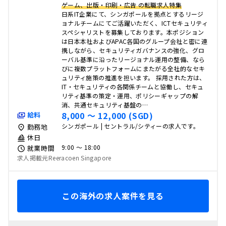
ゲーム、出版・印刷・広告 の転職求人特集
日系IT企業にて、シンガポールを拠点とするリージ
ョナルチームにてご活躍いただく、ICTセキュリティ
スペシャリストを募集しております。本ポジション
は日本本社およびAPAC各国のグループ会社と密に連
携しながら、セキュリティガバナンスの強化、グロ
ーバル基準に沿ったリージョナル運用の整備、なら
びに複数プラットフォームにまたがる全社的なセキ
ュリティ施策の推進を担います。 採用された方は、
IT・セキュリティの各関係チームと協働し、セキュ
リティ基準の策定・運用、ポリシーギャップの解
消、共通セキュリティ基盤の…
8,000 〜 12,000 (SGD)
給料
シンガポール | セントラル/シティーの求人です。
勤務地
休日
9:00 〜 18:00
就業時間
求人掲載元Reeracoen Singapore
この海外の求人案件を見る