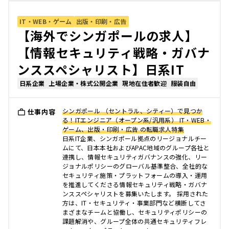
IT・WEB・ゲーム
出版・印刷・広告
【海外でシンガポールの求人】
【情報セキュリティ戦略・ガバナ
ンススペシャリスト】日系IT
日系企業
上場企業・株式公開企業
現地在住者歓迎
服装自由
シンガポール （セントラル、シティー）で見つか
仕事内容
る！ITエンジニア（オープン系/汎用系） IT・WEB・
ゲーム、出版・印刷・広告 の転職求人特集
日系IT企業、シンガポール拠点のリージョナルチー
ムにて、日本本社およびAPAC地域のグループ各社と
連携し、情報セキュリティガバナンスの強化、リー
ジョナルポリシーのグローバル基準整合、全社的な
セキュリティ施策・プラットフォームの導入・運用
を推進してくださる情報セキュリティ戦略・ガバナ
ンススペシャリストを募集いたします。 採用された
方は、IT・セキュリティ・事業部門など横断してさ
まざまなチームと協働し、セキュリティポリシーの
課題解消や、グループ全体の共通セキュリティフレ