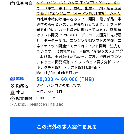
タイ （バンコク）の人気 IT・WEB・ゲーム、メー
仕事内容
カー（電気・電子）、商社、出版・印刷・広告企業
で働く ITエンジニア（オープン系/汎用系） の求人
同社は車載向け組み込みソフト開発、電子部品、半
導体の販売とシステム開発を行っており、ソフト開
発を中心に、ハード設計に携わっています。車載向
けソフト開発ではMBD（モデルベース開発）を得意
としモーター制御、エンジン制御ソフトの開発、コ
ネクティッド関連システム向けソフト開発に注力し
ています。 【業務内容】 車載電子制御システム開発
における、要求分析から設計、実装、評価までのソ
フトウェア開発業務 ・ソフトウェア要求分析 ・アー
キテクチャ設計 ・テスト設計と評価 ・
Matlab/Simulinkを用い…
50,000 〜 60,000 (THB)
給料
タイ | バンコクの求人です。
勤務地
土日、タイ祝日
休日
8:00 〜 17:00
就業時間
求人掲載元Reeracoen Thailand
この海外の求人案件を見る