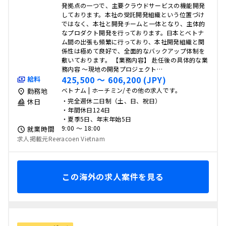
発拠点の一つで、主要クラウドサービスの機能開発
しております。本社の受託開発組織という位置づけ
ではなく、本社と開発チームと一体となり、主体的
なプロダクト開発を行っております。日本とベトナ
ム間の出張も頻繁に行っており、本社開発組織と関
係性は極めて良好で、全面的なバックアップ体制を
敷いております。 【業務内容】 赴任後の具体的な業
務内容 ～現地の開発プロジェクト…
425,500 〜 606,200 (JPY)
給料
ベトナム | ホーチミン/その他の求人です。
勤務地
・完全週休二日制（土、日、祝日）
休日
・年間休日124日
・夏季5日、年末年始5日
9:00 〜 18:00
就業時間
求人掲載元Reeracoen Vietnam
この海外の求人案件を見る