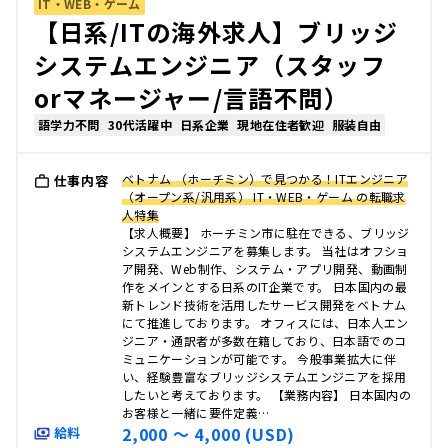
IT・WEB・ゲーム
【日系/ITの海外求人】ブリッジ
システムエンジニア（スタッフ
orマネージャー/言語不問）
語学力不問
30代活躍中
日系企業
現地在住者歓迎
服装自由
ベトナム （ホーチミン）で見つかる！ITエンジニア
仕事内容
（オープン系/汎用系） IT・WEB・ゲーム の転職求
人特集
【求人概要】 ホーチミン市に駐在できる、ブリッジ
システムエンジニアを募集します。 当社はオフショ
ア開発、Web制作、システム・アプリ開発、動画制
作をメインとする日系のIT企業です。 日本国内の最
新トレンド技術を活用したサービス開発をベトナム
にて推進しております。 オフィスには、日本人エン
ジニア・通訳者が多数在籍しており、日本語でのコ
ミュニケーションが可能です。 今般事業拡大に伴
い、経験豊富なブリッジシステムエンジニアを採用
したいと考えております。 【業務内容】 日本国内の
お客様と一緒に要件定義…
2,000 〜 4,000 (USD)
給料