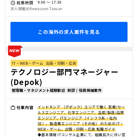
9:00 〜 17:30
就業時間
求人掲載元Reeracoen Taiwan
この海外の求人案件を見る
IT・WEB・ゲーム
出版・印刷・広告
テクノロジー部門マネージャー
(Depok)
管理職・マネジメント経験歓迎
幹部 / 役員候補案件
インドネシア （デポック）エリアで働く 営業/セー
仕事内容
ルスエンジニア、化学エンジニア、生産/製造/品質
エンジニア、ITエンジニア（インフラ系・社内
SE）、製造業エンジニア（その他） のための IT・
WEB・ゲーム、出版・印刷・広告 転職ガイド
◆基本情報 ITコンサル企業にて、組織拡大に伴い営