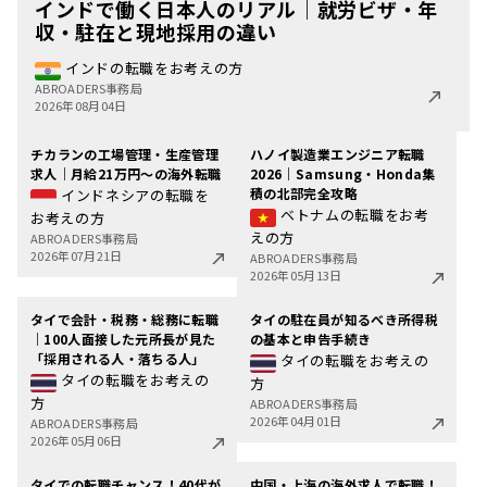
インドで働く日本人のリアル｜就労ビザ・年
収・駐在と現地採用の違い
インドの転職をお考えの方
ABROADERS事務局
2026年08月04日
チカランの工場管理・生産管理
ハノイ製造業エンジニア転職
求人｜月給21万円〜の海外転職
2026｜Samsung・Honda集
積の北部完全攻略
インドネシアの転職を
ベトナムの転職をお考
お考えの方
えの方
ABROADERS事務局
2026年07月21日
ABROADERS事務局
2026年05月13日
タイで会計・税務・総務に転職
タイの駐在員が知るべき所得税
｜100人面接した元所長が見た
の基本と申告手続き
「採用される人・落ちる人」
タイの転職をお考えの
タイの転職をお考えの
方
方
ABROADERS事務局
2026年04月01日
ABROADERS事務局
2026年05月06日
タイでの転職チャンス！40代が
中国・上海の海外求人で転職！