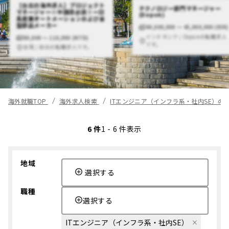
【台北の海外求人】プロジェクト
テクノロジー部門マネージャー
マネージャー※中国語必須※ー日
(Depok)
系産業オートメーションおよび金
型部品メーカー
40,000,000 〜 45,000,000 (IDR)
インドネシア / Depokの転職求人
80,000 〜 110,000 (NTD)
です。
台湾 / 台北の転職求人です。
海外就職TOP
海外求人検索
ITエンジニア（インフラ系・社内SE）の
6 件
1 - 6 件表示
地域
選択する
職種
選択する
ITエンジニア（インフラ系・社内SE）