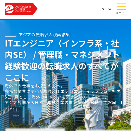
メニュー
アジアの転職求人検索結果
ITエンジニア（インフラ系・社
内SE） / 管理職・マネジメント
経験歓迎の転職求人のすべてが
ここに
海外での仕事をお探しの方へ。
多様な業界に関心があり、ITエンジニア（インフラ系・社内
SE）職として海外でキャリアを築きたい方に向けて、
アジア各国から日系・現地企業の求人情報を厳選してお届けし
ます。