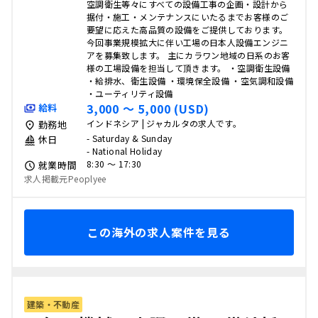
空調衛生等々にすべての設備工事の企画・設計から
据付・施工・メンテナンスにいたるまでお客様のご
要望に応えた高品質の設備をご提供しております。
今回事業規模拡大に伴い工場の日本人設備エンジニ
アを募集致します。 主にカラワン地域の日系のお客
様の工場設備を担当して頂きます。 ・空調衛生設備
・給排水、衛生設備 ・環境保全設備 ・空気調和設備
・ユーティリティ設備
3,000 〜 5,000 (USD)
給料
インドネシア | ジャカルタの求人です。
勤務地
- Saturday & Sunday
休日
- National Holiday
8:30 〜 17:30
就業時間
求人掲載元Peoplyee
この海外の求人案件を見る
建築・不動産