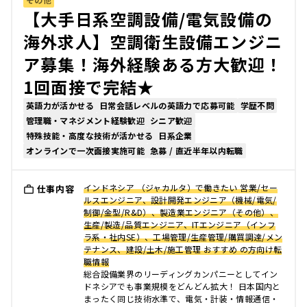
【大手日系空調設備/電気設備の
海外求人】空調衛生設備エンジニ
ア募集！海外経験ある方大歓迎！
1回面接で完結★
英語力が活かせる
日常会話レベルの英語力で応募可能
学歴不問
管理職・マネジメント経験歓迎
シニア歓迎
特殊技能・高度な技術が活かせる
日系企業
オンラインで一次面接実施可能
急募 / 直近半年以内転職
インドネシア （ジャカルタ）で働きたい 営業/セー
仕事内容
ルスエンジニア、設計開発エンジニア（機械/電気/
制御/金型/R&D）、製造業エンジニア（その他）、
生産/製造/品質エンジニア、ITエンジニア（インフ
ラ系・社内SE）、工場管理/生産管理/購買調達/メン
テナンス、建設/土木/施工管理 おすすめ の方向け転
職情報
総合設備業界のリーディングカンパニーとしてイン
ドネシアでも事業規模をどんどん拡大！ 日本国内と
まったく同じ技術水準で、電気・計装・情報通信・