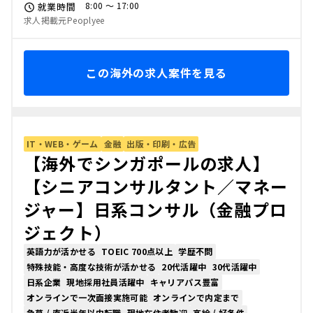
8:00 〜 17:00
就業時間
求人掲載元Peoplyee
この海外の求人案件を見る
IT・WEB・ゲーム
金融
出版・印刷・広告
【海外でシンガポールの求人】
【シニアコンサルタント／マネー
ジャー】日系コンサル（金融プロ
ジェクト）
英語力が活かせる
TOEIC 700点以上
学歴不問
特殊技能・高度な技術が活かせる
20代活躍中
30代活躍中
日系企業
現地採用社員活躍中
キャリアパス豊富
オンラインで一次面接実施可能
オンラインで内定まで
急募 / 直近半年以内転職
現地在住者歓迎
高給 / 好条件