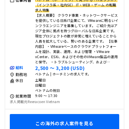
仕事内容
（インフラ系・社内SE） IT・WEB・ゲーム の転職
求人特集
【求人概要】 クラウド事業・ネットワークサービス
を提供している日系IT企業にて、VMwareに明るいイ
ンフラエンジニアを募集しています。 ご紹介先はア
ジア全体に拠点を持つグローバルな日系企業です。
現在プロジェクトの数が非常に増えていることから
人員を拡大している、勢いのある企業です。 【仕事
内容】 ・VMwareベースのクラウドプラットフォー
ムを設計、実装、運用、および管理 ・VMware
vCenter、ESXi、およびその他のVMware製品の運用
と保守。 ・トラブルシューティング、および…
2,500 〜 3,200 (USD)
給料
ベトナム | ホーチミンの求人です。
勤務地
土曜日
休日
日曜日
ベトナムの祝日
9:00 〜 17:30
就業時間
求人掲載元Reeracoen Vietnam
この海外の求人案件を見る