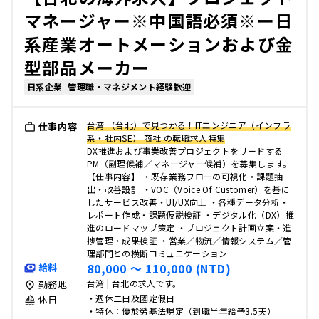
マネージャー※中国語必須※ー日
系産業オートメーションおよび金
型部品メーカー
日系企業
管理職・マネジメント経験歓迎
台湾 （台北）で見つかる！ITエンジニア（インフラ
仕事内容
系・社内SE） 商社 の転職求人特集
DX推進および事業改善プロジェクトをリードする
PM（副理候補／マネージャー候補）を募集します。
【仕事内容】 ・既存業務フローの可視化・課題抽
出・改善設計 ・VOC（Voice Of Customer）を基に
したサービス改善・UI/UX向上 ・各種データ分析・
レポート作成・課題仮説検証 ・デジタル化（DX）推
進のロードマップ策定 ・プロジェクト計画立案・進
捗管理・成果検証 ・営業／物流／情報システム／管
理部門との横断コミュニケーション
80,000 〜 110,000 (NTD)
給料
台湾 | 台北の求人です。
勤務地
・週休二日及國定假日
休日
・特休：優於勞基法規定（到職半年給予3.5天）