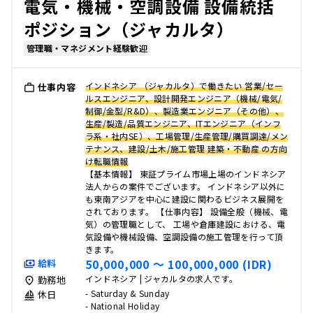
電気・機械・空調設備 設備統括
ポジション（ジャカルタ）
管理職・マネジメント経験歓迎
インドネシア （ジャカルタ）で働きたい 営業/セー
仕事内容
ルスエンジニア、設計開発エンジニア（機械/電気/
制御/金型/R&D）、製造業エンジニア（その他）、
生産/製造/品質エンジニア、ITエンジニア（インフ
ラ系・社内SE）、工場管理/生産管理/購買調達/メン
テナンス、建設/土木/施工管理 建築・不動産 の方向
け転職情報
【基本情報】 東証プライム市場上場のインドネシア
法人からの案件でございます。 インドネシア以外に
も東南アジアを中心に建設に関わるビジネス展開を
されております。 【仕事内容】 設備全般（機械、電
気）の管理職として、 工場や倉庫建設における、電
気設備や機械設備、空調設備の施工管理を行って頂
きます。
50,000,000 〜 100,000,000 (IDR)
給料
インドネシア | ジャカルタの求人です。
勤務地
- Saturday & Sunday
休日
- National Holiday