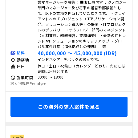
業マネージャーを募集！ ■お仕事内容 テクノロジー
部門のマネージャー及び将来の経営幹部候補とし
て、以下の業務を担当していただきます。 ・クライ
アントへのITプロジェクト（ITアプリケーション開
発、ソリューション導入等）の提案 ・ITプロジェク
トのデリバリー ・テクノロジー部門のマネジメント
（人材育成、組織運営、業務構築） ・最新のITトレ
ンドやITソリューションのキャッチアップ ・グロー
バル案件対応（海外拠点との連携） 等
40,000,000 〜 45,000,000 (IDR)
給料
インドネシア | デポックの求人です。
勤務地
休日：土日・祝祭日（カレンダーどおり、ただし必
休日
要時は出社とする）
09:00 〜 18:00
就業時間
求人掲載元Peoplyee
この海外の求人案件を見る
その他