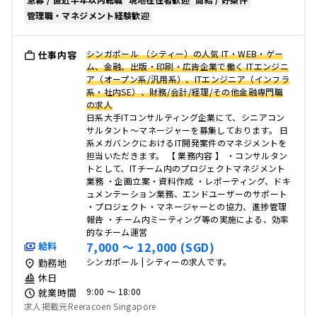
管理職・マネジメント経験歓迎
シンガポール （シティー）の人気 IT・WEB・ゲー
仕事内容
ム、金融、出版・印刷・広告企業で働く ITエンジニ
ア（オープン系/汎用系）、ITエンジニア（インフラ
系・社内SE）、財務/会計/経理/その他金融専門職
の求人
日系大手ITコンサルティング企業にて、シニアコン
サルタント～マネージャーを募集しております。 日
系メガバンクにおけるIT開発案件のマネジメントを
担当いただきます。 【 業務内容 】 ・コンサルタン
トとして、ITチーム内のプロジェクトマネジメント
業務 ・企画立案・資料作成 ・レポーティング、ドキ
ュメンテーション業務、エンドユーザーのサポート
・プロジェクト・マネージャーとの協力、進捗管理
報告 ・チーム内ミーティング等の実施による、効率
的なチーム運営
7,000 〜 12,000 (SGD)
給料
シンガポール | シティーの求人です。
勤務地
休日
9:00 〜 18:00
就業時間
求人掲載元Reeracoen Singapore