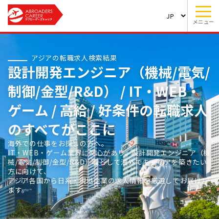
メニュー
アジアの転職求人検索結果
設計開発エンジニア（機械/電気/
制御/金型/R&D） / IT・WEB・
ゲーム / 高給 / 好条件の転職求人
のすべてがここに
海外での仕事をお探しの方へ。
IT・WEB・ゲーム業界に関心があり、設計開発エンジニア（機
械/電気/制御/金型/R&D）職として海外でキャリアを築きたい
方に向けて、
アジア各国から日系・現地企業の求人情報を厳選してお届けし
ます。