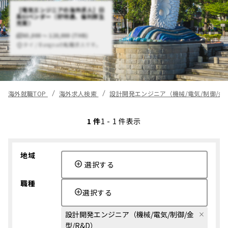
【電気エンジニアの海外求人】日
系SIベンダー（好待遇、福利厚生
充実）
65,000 〜 120,000 (THB)
タイ / Bangnaの転職求人です。
海外就職TOP
海外求人検索
設計開発エンジニア（機械/電気/制御/金
1 件
1 - 1 件表示
地域
選択する
職種
選択する
設計開発エンジニア（機械/電気/制御/金
型/R&D）