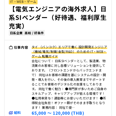
IT・WEB・ゲーム
【電気エンジニアの海外求人】日
系SIベンダー（好待遇、福利厚生
充実）
日系企業
高給 / 好条件
タイ （バンコク）エリアで働く 設計開発エンジニア
仕事内容
（機械/電気/制御/金型/R&D） のための IT・WEB・
ゲーム 転職ガイド
会社について： 日系SIベンダーとして、製造業、物
流業のお客様に対し各種ソリューションを提供して
おります。（フロントエンドからバックエンドま
で） 同社はお客様の課題を基にシステムの設計・開
発・導入を行い、その後の導入教育までサポートす
ることでお客様のデジタル化の支援をしておりま
す。 同社で働く魅力： ●専門家が多いためご自身の
スキルアップ、キャリアアップが狙える環境です！
●社用車貸与！通勤等にお使いいただけます！ ●所
得税会社負担！オファー額がそのまま手取りとなり
ます！ 業務内容： 同社で提…
65,000 〜 120,000 (THB)
給料