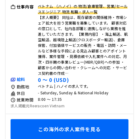
ベトナム （ハノイ）の 物流/倉庫管理、営業/セール
仕事内容
スエンジニア 物流 転職・求人一覧
【求人概要】 同社は、既存顧客の関係維持・市場シ
ェア拡大を担う営業職を募集しています。 顧客対応
の窓口として、社内各部署と連携しながら業務を推
進していただきます。 【業務内容】 ・海上輸送、航
空輸送、越境陸上輸送(クロスボーダー輸送)、倉庫
保管、付加価値サービスの販売 ・電話・訪問・メー
ルなど多様な手段による見込み顧客とのアポイント
獲得、案件管理 ・見積依頼や入札案件への対応、月
次・四半期の事業レビュー(MBR/QBR)への参加 ・
顧客からの問い合わせ・クレームへの対応 ・サービ
ス契約書の作成…
0 〜 0 (USD)
給料
ベトナム | ハノイの求人です。
勤務地
- Saturday, Sunday & National Holiday
休日
8:00 〜 17:35
就業時間
求人掲載元Reeracoen Vietnam
この海外の求人案件を見る