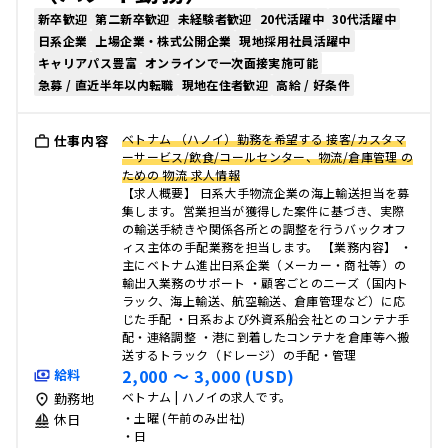
新卒歓迎
第二新卒歓迎
未経験者歓迎
20代活躍中
30代活躍中
日系企業
上場企業・株式公開企業
現地採用社員活躍中
キャリアパス豊富
オンラインで一次面接実施可能
急募 / 直近半年以内転職
現地在住者歓迎
高給 / 好条件
ベトナム （ハノイ）勤務を希望する 接客/カスタマ
仕事内容
ーサービス/飲食/コールセンター、物流/倉庫管理 の
ための 物流 求人情報
【求人概要】 日系大手物流企業の海上輸送担当を募
集します。営業担当が獲得した案件に基づき、実際
の輸送手続きや関係各所との調整を行うバックオフ
ィス主体の手配業務を担当します。 【業務内容】 ・
主にベトナム進出日系企業（メーカー・商社等）の
輸出入業務のサポート ・顧客ごとのニーズ（国内ト
ラック、海上輸送、航空輸送、倉庫管理など）に応
じた手配 ・日系および外資系船会社とのコンテナ手
配・連絡調整 ・港に到着したコンテナを倉庫等へ搬
送するトラック（ドレージ）の手配・管理
2,000 〜 3,000 (USD)
給料
ベトナム | ハノイの求人です。
勤務地
・土曜 (午前のみ出社)
休日
・日