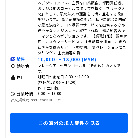
本ポジションでは、主要な日系顧客、部門責任者、
および現地のローカルスタッフを繋ぐ「ブリッジ人
材」として、現地法人の運営を円滑に推進する役割
を担います。 高い裁量権のもと、状況に応じた的確
な意思決定と、日本品質のサービスを担保するきめ
細やかなマネジメントが期待される、拠点経営のキ
ーマンとなるポジションです。 【業務詳細】 顧客対
応・カスタマーサービス： 主要顧客を担当し、きめ
細やかな顧客サポートを提供。 オペレーションモニ
タリング： 主要顧客の貨…
10,000 〜 13,000 (MYR)
給料
マレーシア | セランゴール州（その他）の求人で
勤務地
す。
月曜日～金曜日 8:30 ～ 18:00
休日
(昼休憩13:00～ 14:00)
休日: 土日祝
8:30 〜 18:00
就業時間
求人掲載元Reeracoen Malaysia
この海外の求人案件を見る