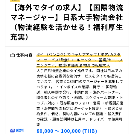
【海外でタイの求人】【国際物流
マネージャー】日系大手物流会社
（物流経験を活かせる！福利厚生
充実）
タイ （バンコク）でキャリアアップ！接客/カスタ
仕事内容
マーサービス/飲食/コールセンター、営業/セールス
エンジニア、物流/倉庫管理 物流 の転職求人
大手日系物流企業のタイ拠点です。 同社は日本での
実績を基に高品質な物流サービスをタイでも提供し
ています。 営業とCS部門のマネージャーを募集して
おります。 ・インボイスの確認、発行 ・ 国際輸
送、輸入書類の発行、申請作業 ・海外パートナー、
関係者とのやり取り ・納期、スケジュール管理 ・ト
ラブル対応 ・既存顧客のフォロー営業 ・新規開拓営
業（潜在顧客の特定とターゲット設定） ・顧客と契
約条件、価格、契約内容についての協議 ・輸入要件
の確認 ・顧客訪問時は社用車、ドライバーの使用可
能
80,000 〜 100,000 (THB)
給料