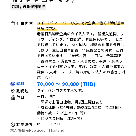
幹部 / 役員候補案件
タイ （バンコク）の人気 物流企業で働く 物流/倉庫
仕事内容
管理 の求人
老舗日系物流企業のタイ法人です。 輸出入通関、フ
ォワーディング、全国配送、倉庫保管等のサービス
を提供しています。 タイ国内に複数の倉庫を保有し
ており、主に自動車部品・化成品などの保管・出荷
を行っています。 【業務内容】 ・商品、予算管理
・品質管理 ・労務管理 ・人員管理、採用 ・業務フ
ロー・作業計画の立案、実施、改善 ・人員や車両の
確保 ・入荷、トラブル時の対応 ・法人のお客さま対
応 など
70,000 〜 90,000 (THB)
給料
タイ | バンコクの求人です。
勤務地
土日、祝日
休日
・隔週で土曜日出勤、月2回土曜日あり
・有給休暇（年6日間 / 勤続年数5年以上で年8間 /
勤続年数10年以上で12日間）
・ビジネス休暇（年2日間）
8:30 〜 17:20
就業時間
求人掲載元Reeracoen Thailand