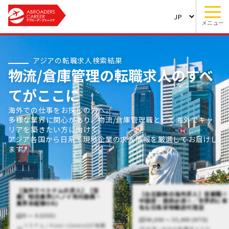
メニュー
アジアの転職求人検索結果
物流/倉庫管理の転職求人のすべ
てがここに
海外での仕事をお探しの方へ。
多様な業界に関心があり、物流/倉庫管理職として海外でキャ
リアを築きたい方に向けて、
アジア各国から日系・現地企業の求人情報を厳選してお届けし
ます。
【海外でベトナムの求人】【営
【台北勤務の海外求人】営業職※
業】物流業界(ハノイ市内勤務・
中国語・英語必須※／世界的に有
業界未経験OK)
名な日系貨物輸送代理店
0 〜 0 (USD)
40,000 〜 55,000 (NTD)
ベトナム / Hanoi (General)の転職
台湾 / 台北の転職求人です。