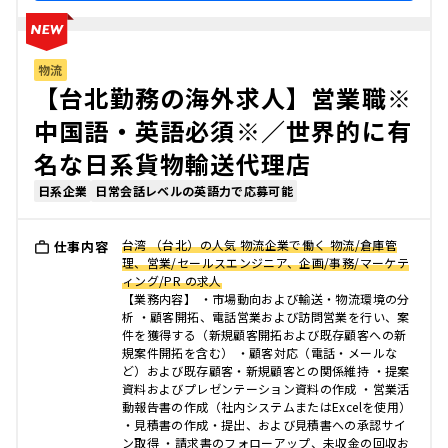
物流
【台北勤務の海外求人】営業職※
中国語・英語必須※／世界的に有
名な日系貨物輸送代理店
日系企業
日常会話レベルの英語力で応募可能
台湾 （台北）の人気 物流企業で働く 物流/倉庫管
仕事内容
理、営業/セールスエンジニア、企画/事務/マーケテ
ィング/PR の求人
【業務内容】 ・市場動向および輸送・物流環境の分
析 ・顧客開拓、電話営業および訪問営業を行い、案
件を獲得する（新規顧客開拓および既存顧客への新
規案件開拓を含む） ・顧客対応（電話・メールな
ど）および既存顧客・新規顧客との関係維持 ・提案
資料およびプレゼンテーション資料の作成 ・営業活
動報告書の作成（社内システムまたはExcelを使用）
・見積書の作成・提出、および見積書への承認サイ
ン取得 ・請求書のフォローアップ、未収金の回収お