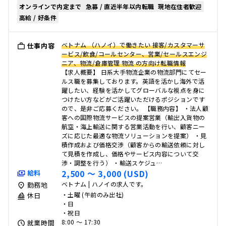
オンラインで内定まで
急募 / 直近半年以内転職
現地在住者歓迎
高給 / 好条件
ベトナム （ハノイ）で働きたい 接客/カスタマーサ
仕事内容
ービス/飲食/コールセンター、営業/セールスエンジ
ニア、物流/倉庫管理 物流 の方向け転職情報
【求人概要】 日系大手物流企業の物流部門にてセー
ルス職を募集しております。英語を活かし海外で活
躍したい、経験を活かしてグローバルな視点を身に
つけたい方などがご活躍いただけるポジションです
ので、是非ご応募ください。 【職務内容】 ・法人顧
客への国際物流サービスの提案営業（輸出入貨物の
航空・海上輸送に関する営業活動を行い、顧客ニー
ズに応じた最適な物流ソリューションを提案） ・見
積作成および価格交渉（顧客からの輸送依頼に対し
て見積を作成し、価格やサービス内容について交
渉・調整を行う） ・輸送スケジュ…
2,500 〜 3,000 (USD)
給料
ベトナム | ハノイの求人です。
勤務地
・土曜 (午前のみ出社)
休日
・日
・祝日
8:00 〜 17:30
就業時間