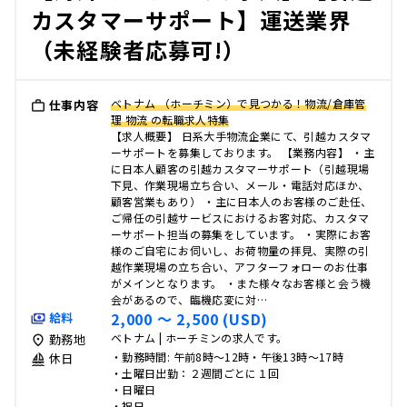
カスタマーサポート】運送業界
（未経験者応募可!）
ベトナム （ホーチミン）で見つかる！物流/倉庫管
仕事内容
理 物流 の転職求人特集
【求人概要】 日系大手物流企業にて、引越カスタマ
ーサポートを募集しております。 【業務内容】 ・主
に日本人顧客の引越カスタマーサポート（引越現場
下見、作業現場立ち合い、メール・電話対応ほか、
顧客営業もあり） ・主に日本人のお客様のご赴任、
ご帰任の引越サービスにおけるお客対応、カスタマ
ーサポート担当の募集をしています。 ・実際にお客
様のご自宅にお伺いし、お荷物量の拝見、実際の引
越作業現場の立ち合い、アフターフォローのお仕事
がメインとなります。 ・また様々なお客様と会う機
会があるので、臨機応変に対…
2,000 〜 2,500 (USD)
給料
ベトナム | ホーチミンの求人です。
勤務地
・勤務時間: 午前8時～12時・午後13時～17時
休日
・土曜日出勤：２週間ごとに１回
・日曜日
・祝日