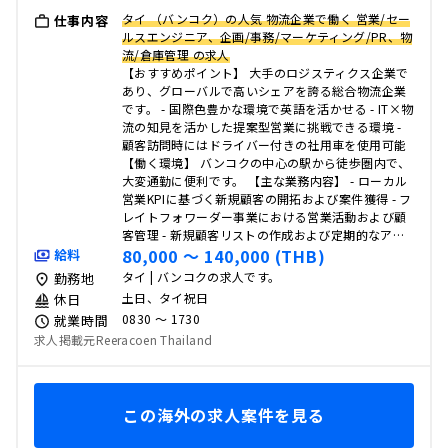
タイ （バンコク）の人気 物流企業で働く 営業/セー
仕事内容
ルスエンジニア、企画/事務/マーケティング/PR、物
流/倉庫管理 の求人
【おすすめポイント】 大手のロジスティクス企業で
あり、グローバルで高いシェアを誇る総合物流企業
です。 - 国際色豊かな環境で英語を活かせる - IT×物
流の知見を活かした提案型営業に挑戦できる環境 -
顧客訪問時にはドライバー付きの社用車を使用可能
【働く環境】 バンコクの中心の駅から徒歩圏内で、
大変通勤に便利です。 【主な業務内容】 - ローカル
営業KPIに基づく新規顧客の開拓および案件獲得 - フ
レイトフォワーダー事業における営業活動および顧
客管理 - 新規顧客リストの作成および定期的なア…
80,000 〜 140,000 (THB)
給料
タイ | バンコクの求人です。
勤務地
土日、タイ祝日
休日
0830 〜 1730
就業時間
求人掲載元Reeracoen Thailand
この海外の求人案件を見る