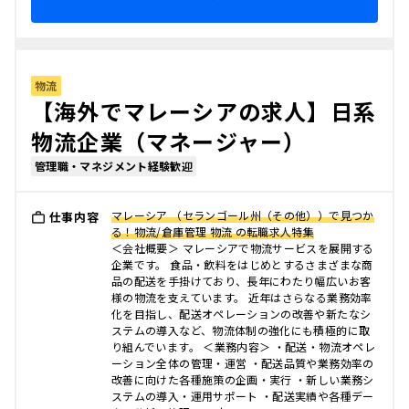
物流
【海外でマレーシアの求人】日系
物流企業（マネージャー）
管理職・マネジメント経験歓迎
マレーシア （セランゴール州（その他））で見つか
仕事内容
る！物流/倉庫管理 物流 の転職求人特集
＜会社概要＞ マレーシアで物流サービスを展開する
企業です。 食品・飲料をはじめとするさまざまな商
品の配送を手掛けており、長年にわたり幅広いお客
様の物流を支えています。 近年はさらなる業務効率
化を目指し、配送オペレーションの改善や新たなシ
ステムの導入など、物流体制の強化にも積極的に取
り組んでいます。 ＜業務内容＞ ・配送・物流オペレ
ーション全体の管理・運営 ・配送品質や業務効率の
改善に向けた各種施策の企画・実行 ・新しい業務シ
ステムの導入・運用サポート ・配送実績や各種デー