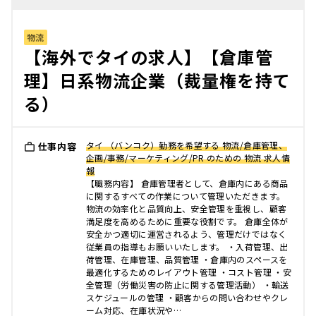
物流
【海外でタイの求人】【倉庫管
理】日系物流企業（裁量権を持て
る）
タイ （バンコク）勤務を希望する 物流/倉庫管理、
仕事内容
企画/事務/マーケティング/PR のための 物流 求人情
報
【職務内容】 倉庫管理者として、倉庫内にある商品
に関するすべての作業について管理いただきます。
物流の効率化と品質向上、安全管理を重視し、顧客
満足度を高めるために重要な役割です。 倉庫全体が
安全かつ適切に運営されるよう、管理だけではなく
従業員の指導もお願いいたします。 ・入荷管理、出
荷管理、在庫管理、品質管理 ・倉庫内のスペースを
最適化するためのレイアウト管理 ・コスト管理 ・安
全管理（労働災害の防止に関する管理活動） ・輸送
スケジュールの管理 ・顧客からの問い合わせやクレ
ーム対応、在庫状況や…