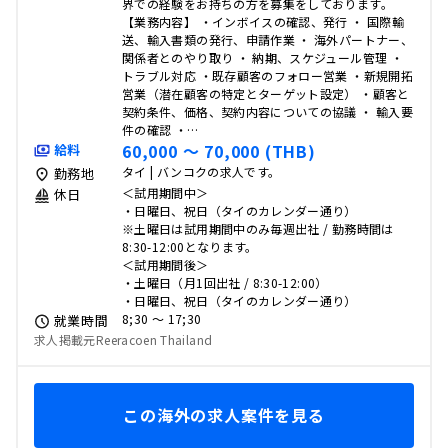
界での経験をお持ちの方を募集をしております。
【業務内容】 ・インボイスの確認、発行 ・ 国際輸
送、輸入書類の発行、申請作業 ・ 海外パートナー、
関係者とのやり取り ・ 納期、スケジュール管理 ・
トラブル対応 ・既存顧客のフォロー営業 ・新規開拓
営業（潜在顧客の特定とターゲット設定） ・顧客と
契約条件、価格、契約内容についての協議 ・ 輸入要
件の確認 ・…
60,000 〜 70,000 (THB)
給料
タイ | バンコクの求人です。
勤務地
＜試用期間中＞
休日
・日曜日、祝日（タイのカレンダー通り）
※土曜日は試用期間中のみ毎週出社 / 勤務時間は
8:30-12:00となります。
＜試用期間後＞
・土曜日（月1回出社 / 8:30-12:00）
・日曜日、祝日（タイのカレンダー通り）
8;30 〜 17;30
就業時間
求人掲載元Reeracoen Thailand
この海外の求人案件を見る