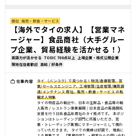
商社
販売・飲食・サービス
【海外でタイの求人】【営業マネ
ージャー】食品商社（大手グルー
プ企業、貿易経験を活かせる！）
英語力が活かせる
TOEIC 700点以上
上場企業・株式公開企業
現地在住者歓迎
高給 / 好条件
タイ （バンコク）で見つかる！物流/倉庫管理、営
仕事内容
業/セールスエンジニア、工場管理/生産管理/購買調
達/メンテナンス 商社、販売・飲食・サービス の転
職求人特集
タイの特産品の輸出や、日本の生鮮品・食品等の輸
入販売 / レストラン事業展開 / 日本産品の販路開拓
支援を行う日系食品系商社のタイ拠点です。 本ポジ
ションはトレーディング部門に所属いただき、営
業・トレーディング業務にマネージャーとして携わ
っていただきます。 タイでの業績は好調で、増員に
よる募集です。 【業務内容】 ・顧客からの問い合わ