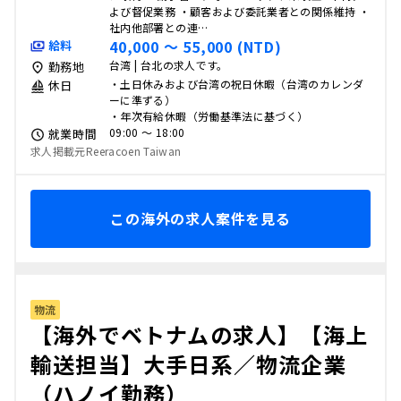
よび督促業務 ・顧客および委託業者との関係維持 ・
社内他部署との連…
40,000 〜 55,000 (NTD)
給料
台湾 | 台北の求人です。
勤務地
・土日休みおよび台湾の祝日休暇（台湾のカレンダ
休日
ーに準ずる）
・年次有給休暇（労働基準法に基づく）
09:00 〜 18:00
就業時間
求人掲載元Reeracoen Taiwan
この海外の求人案件を見る
物流
【海外でベトナムの求人】【海上
輸送担当】大手日系／物流企業
（ハノイ勤務）