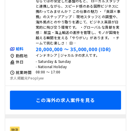
ならではの安定した基盤のもと、 ローカルスタッフ
と連携しながら、スピード感のある国際ビジネスに
携わってみませんか？ この仕事の魅力 ・「英語×事
務」のステップアップ： 現地スタッフとの調整や、
海外拠点とのやり取りを通じて、ビジネス英語が日
常的に飛び交う環境です。 ・グローバルな貢献を実
感： 航空・海上輸送の進捗を管理し、モノが国境を
越える瞬間を支える「やりがい」があります。 ・チ
ームで挑む楽しさ： 日…
20,000,000 〜 35,000,000 (IDR)
給料
インドネシア | ジャカルタの求人です。
勤務地
- Saturday & Sunday
休日
- National Holiday
08:00 〜 17:00
就業時間
求人掲載元Peoplyee
この海外の求人案件を見る
物流