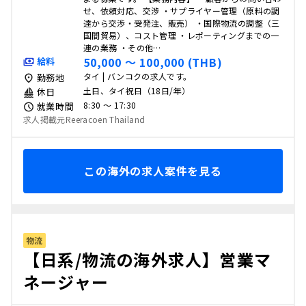
せ、依頼対応、交渉 ・サプライヤー管理（原料の調
達から交渉・受発注、販売） ・国際物流の調整（三
国間貿易）、コスト管理 ・レポーティングまでの一
連の業務 ・その他…
50,000 〜 100,000 (THB)
給料
タイ | バンコクの求人です。
勤務地
土日、タイ祝日（18日/年）
休日
8:30 〜 17:30
就業時間
求人掲載元Reeracoen Thailand
この海外の求人案件を見る
物流
【日系/物流の海外求人】営業マ
ネージャー