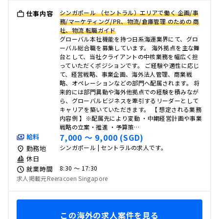
シンガポール （セントラル）エリアで働く 企画/事
仕事内容
務/マーケティング/PR、物流/倉庫管理 のための 商
社、物流 転職ガイド
グローバル本社機能を持つ日系海運業界にて、グロ
ーバル総合職を募集しています。 海外拠点を主な舞
台として、当社クライアントの中核業務を幅広く担
っていただくポジションです。 ご経験や適性に応じ
て、経営戦略、事業企画、海外法人管理、商業戦
略、オペレーションなどの部門へ配属されます。 将
来的には部門異動や海外他拠点での経験を積みなが
ら、グローバルビジネスを牽引するリーダーとして
キャリアを築いていただきます。 【 想定される業務
内容例 】※配属先により変動 ・中期経営計画や事業
戦略の立案・推進 ・予算策…
7,000 〜 9,000 (SGD)
給料
シンガポール | セントラルの求人です。
勤務地
休日
8:30 〜 17:30
就業時間
求人掲載元Reeracoen Singapore
この海外の求人案件を見る