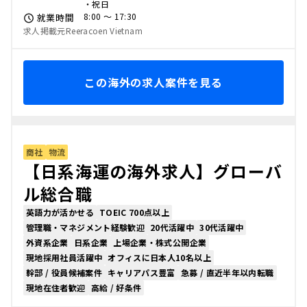
・祝日
8:00 〜 17:30
就業時間
求人掲載元Reeracoen Vietnam
この海外の求人案件を見る
商社
物流
【日系海運の海外求人】グローバ
ル総合職
英語力が活かせる
TOEIC 700点以上
管理職・マネジメント経験歓迎
20代活躍中
30代活躍中
外資系企業
日系企業
上場企業・株式公開企業
現地採用社員活躍中
オフィスに日本人10名以上
幹部 / 役員候補案件
キャリアパス豊富
急募 / 直近半年以内転職
現地在住者歓迎
高給 / 好条件