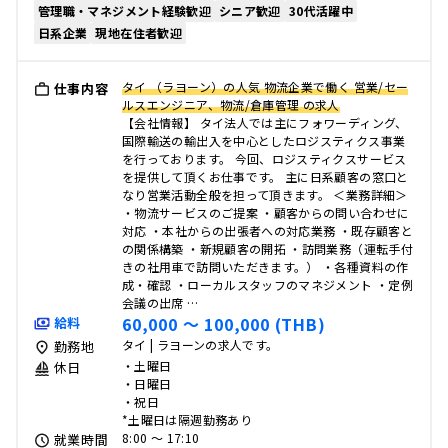
管理職・マネジメント経験歓迎
シニア歓迎
30代活躍中
日系企業
現地在住者歓迎
タイ （ラヨーン）の人気 物流企業で働く 営業/セー
仕事内容
ルスエンジニア、物流/倉庫管理 の求人
【会社情報】 タイ法人では主にフォワーディング、
国際輸送の輸出入を中心としたロジスティクス事業
を行っております。 今回、ロジスティクスサービス
を提供して頂くお仕事です。 主に日系顧客の窓口と
なり営業活動全般を担って頂きます。 ＜業務詳細＞
・物流サービスのご提案 ・顧客からの問い合わせに
対応 ・本社からの出張者への対応業務 ・既存顧客と
の関係構築 ・新規顧客の開拓 ・訪問業務（運転手付
きの社用車で訪問いただきます。） ・各種資料の作
成・確認 ・ローカルスタッフのマネジメント ・定例
会議の出席 …
60,000 〜 100,000 (THB)
給料
タイ | ラヨーンの求人です。
勤務地
・土曜日
休日
・日曜日
・祝日
*土曜日は隔週勤務あり
8:00 〜 17:10
就業時間