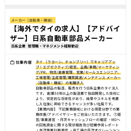
メーカー（自動車・機械）
【海外でタイの求人】【アドバイ
ザー】日系自動車部品メーカー
日系企業
管理職・マネジメント経験歓迎
タイ （ラヨーン、チョンブリー）でキャリアアッ
仕事内容
プ！エグゼクティブ/経営、企画/事務/マーケティン
グ/PR、物流/倉庫管理、営業/セールスエンジニア、
工場管理/生産管理/購買調達/メンテナンス メーカー
（自動車・機械） の転職求人
自動車部品の製造、販売を行う日系企業のタイ法人
です。 創業50年以上の製造業で独自開発した技術に
より、安定的な将来性があり、結果やスキルを考慮
し入社後に昇給できるチャンスが多い社風です。
【業務内容】 下記業務領域における得意分野での業
務改善/アドバイザリーをご担当いただきます。 ①経
営/事業運営 ・月次キャッシュフローの確認 ・MDへ
の回転資金に関する現状報告及び短期予測レポート
・年次事業計画策定 ・各工場の月次オペレーション