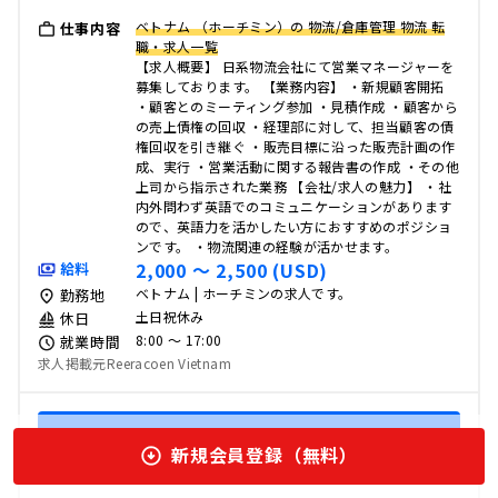
ベトナム （ホーチミン）の 物流/倉庫管理 物流 転
仕事内容
職・求人一覧
【求人概要】 日系物流会社にて営業マネージャーを
募集しております。 【業務内容】 ・新規顧客開拓
・顧客とのミーティング参加 ・見積作成 ・顧客から
の売上債権の回収 ・経理部に対して、担当顧客の債
権回収を引き継ぐ ・販売目標に沿った販売計画の作
成、実行 ・営業活動に関する報告書の作成 ・その他
上司から指示された業務 【会社/求人の魅力】 ・社
内外問わず英語でのコミュニケーションがあります
ので、英語力を活かしたい方におすすめのポジショ
ンです。 ・物流関連の経験が活かせます。
2,000 〜 2,500 (USD)
給料
ベトナム | ホーチミンの求人です。
勤務地
土日祝休み
休日
8:00 〜 17:00
就業時間
求人掲載元Reeracoen Vietnam
この海外の求人案件を見る
新規会員登録（無料）