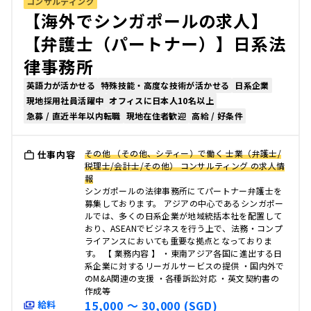
コンサルティング
【海外でシンガポールの求人】
【弁護士（パートナー）】日系法
律事務所
英語力が活かせる
特殊技能・高度な技術が活かせる
日系企業
現地採用社員活躍中
オフィスに日本人10名以上
急募 / 直近半年以内転職
現地在住者歓迎
高給 / 好条件
その他 （その他、シティー）で働く 士業（弁護士/
仕事内容
税理士/会計士/その他） コンサルティング の求人情
報
シンガポールの法律事務所にてパートナー弁護士を
募集しております。 アジアの中心であるシンガポー
ルでは、多くの日系企業が地域統括本社を配置して
おり、ASEANでビジネスを行う上で、法務・コンプ
ライアンスにおいても重要な拠点となっておりま
す。 【 業務内容 】 ・東南アジア各国に進出する日
系企業に対するリーガルサービスの提供 ・国内外で
のM&A関連の支援 ・各種訴訟対応 ・英文契約書の
作成等
15,000 〜 30,000 (SGD)
給料