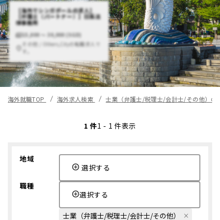
【海外でシンガポールの求人】
【弁護士（パートナー）】日系法
律事務所
15,000 〜 30,000 (SGD)
その他 / Others,Cityの転職求人で
す。
海外就職TOP
海外求人検索
士業（弁護士/税理士/会計士/その他）の
1 件
1 - 1 件表示
地域
選択する
職種
選択する
士業（弁護士/税理士/会計士/その他）