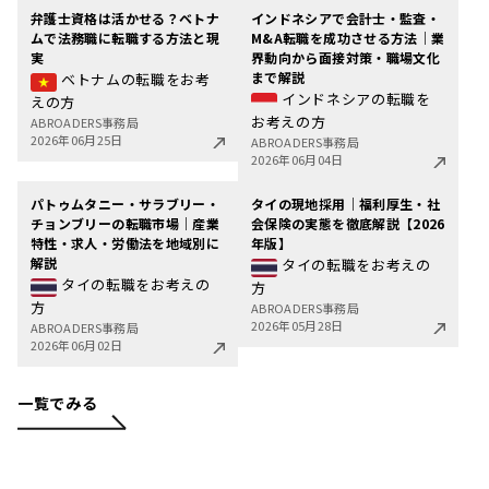
弁護士資格は活かせる？ベトナ
インドネシアで会計士・監査・
ムで法務職に転職する方法と現
M&A転職を成功させる方法｜業
実
界動向から面接対策・職場文化
まで解説
ベトナムの転職をお考
インドネシアの転職を
えの方
お考えの方
ABROADERS事務局
2026年06月25日
ABROADERS事務局
2026年06月04日
パトゥムタニー・サラブリー・
タイの現地採用｜福利厚生・社
チョンブリーの転職市場｜産業
会保険の実態を徹底解説【2026
特性・求人・労働法を地域別に
年版】
解説
タイの転職をお考えの
タイの転職をお考えの
方
方
ABROADERS事務局
2026年05月28日
ABROADERS事務局
2026年06月02日
一覧でみる