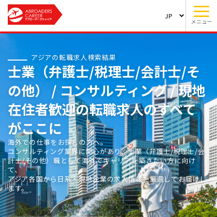
メニュー
アジアの転職求人検索結果
士業（弁護士/税理士/会計士/そ
の他） / コンサルティング / 現地
在住者歓迎の転職求人のすべて
がここに
海外での仕事をお探しの方へ。
コンサルティング業界に関心があり、士業（弁護士/税理士/会
計士/その他）職として海外でキャリアを築きたい方に向け
て、
アジア各国から日系・現地企業の求人情報を厳選してお届けし
ます。