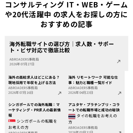
コンサルティング IT・WEB・ゲーム
や20代活躍中 の求人をお探しの方に
おすすめの記事
海外転職サイトの選び方｜求人数・サポー
ト・ビザ対応で徹底比較
ABROADERS事務局
2026年07月27日
海外の高給求人はどこにある？
海外 リモートワーク 可能な仕
現地採用で年収を上げる方法
事：魅力と職種一覧ガイド
ABROADERS事務局
ABROADERS事務局
2026年07月16日
2026年04月23日
シンガポールでの海外転職：マ
アユタヤ・プラチンブリ・コラ
ーケティング・PR求人の最新情
ートでの転職市場と成功の秘訣
報
タイの転職をお考えの
シンガポールの転職を
方
お考えの方
ABROADERS事務局
2026年03月31日
ABROADERS事務局