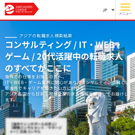
メニュー
アジアの転職求人検索結果
コンサルティング / IT・WEB・
ゲーム / 20代活躍中の転職求人
のすべてがここに
海外での仕事をお探しの方へ。
IT・WEB・ゲーム業界に関心があり、コンサルティング職とし
て海外でキャリアを築きたい方に向けて、
アジア各国から日系・現地企業の求人情報を厳選してお届けし
ます。
【海外でシンガポールの求人】
【戦略コンサルタント／マネージ
ャー】日系コンサル