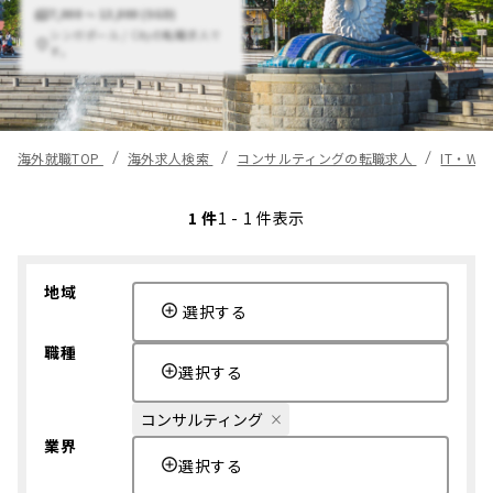
7,000 〜 13,000 (SGD)
シンガポール / Cityの転職求人で
す。
海外就職TOP
海外求人検索
コンサルティングの転職求人
IT・W
1 件
1 - 1 件表示
地域
選択する
職種
選択する
コンサルティング
業界
選択する