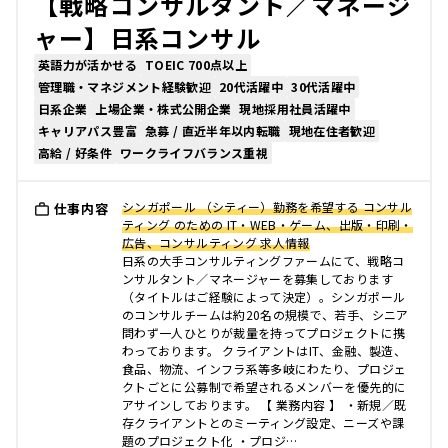
【戦略コンサルタント／マネージ
ャー】日系コンサル
英語力が活かせる
TOEIC 700点以上
管理職・マネジメント経験歓迎
20代活躍中
30代活躍中
日系企業
上場企業・株式公開企業
現地採用社員活躍中
キャリアパス豊富
急募 / 直近半年以内転職
現地在住者歓迎
高給 / 好条件
ワークライフバランス重視
シンガポール （シティー）勤務を希望する コンサル
仕事内容
ティング のための IT・WEB・ゲーム、出版・印刷・
広告、コンサルティング 求人情報
日系の大手コンサルティングファームにて、戦略コ
ンサルタント／マネージャーを募集しております
（タイトルはご経験によって決定）。シンガポール
のコンサルチームは約20名の規模で、若手、シニア
問わず一人ひとりが裁量を持ってプロジェクトに携
わっております。 クライアントはIT、金融、製造、
食品、物流、インフラ系等多岐にわたり、プロジェ
クトごとに公募制で希望されるメンバーを優先的に
アサインしております。 【 業務内容 】 ・新規／既
存クライアントとのミーティング設定、ニーズや課
題のプロジェクト化 ・プロジ…