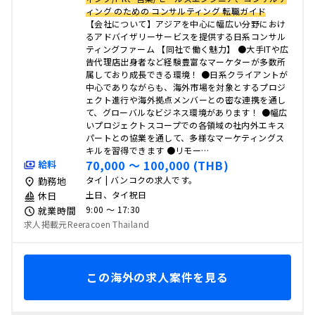
ィング のための コンサルティング 転職ガイド
【会社について】アジアを中心に幅広い分野におけ
るアドバイザリーサービスを提供する日系コンサル
ティングファーム 【同社で働く魅力】 ●大手ITや広
告代理店出身者など経験豊富なマーケターが多数所
属しており成長できる環境！ ●日系クライアントが
中心でありながらも、海外市場を対象とするプロジ
ェクト進行や海外拠点メンバーとの密な連携を通し
て、グローバルなビジネス環境があります！ ●幅広
いプロジェクトスコープでの各領域の社内外エキス
パートとの協業を通して、多様なマーケティングス
キルを習得できます ●リモー…
70,000 〜 100,000 (THB)
給料
タイ | バンコクの求人です。
勤務地
土日、タイ祝日
休日
9:00 〜 17:30
就業時間
求人掲載元Reeracoen Thailand
この海外の求人案件を見る