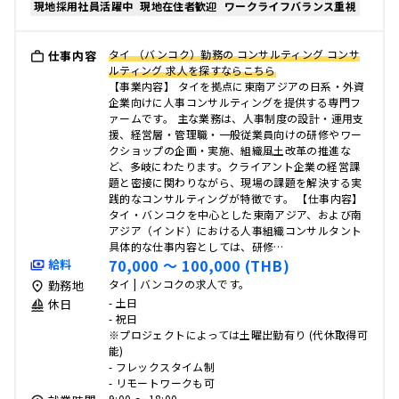
現地採用社員活躍中
現地在住者歓迎
ワークライフバランス重視
タイ （バンコク）勤務の コンサルティング コンサ
仕事内容
ルティング 求人を探すならこちら
【事業内容】 タイを拠点に東南アジアの日系・外資
企業向けに人事コンサルティングを提供する専門フ
ァームです。 主な業務は、人事制度の設計・運用支
援、経営層・管理職・一般従業員向けの研修やワー
クショップの企画・実施、組織風土改革の推進な
ど、多岐にわたります。クライアント企業の経営課
題と密接に関わりながら、現場の課題を解決する実
践的なコンサルティングが特徴です。 【仕事内容】
タイ・バンコクを中心とした東南アジア、および南
アジア（インド）における人事組織コンサルタント
具体的な仕事内容としては、研修…
70,000 〜 100,000 (THB)
給料
タイ | バンコクの求人です。
勤務地
- 土日
休日
- 祝日
※プロジェクトによっては土曜出勤有り (代休取得可
能)
- フレックスタイム制
- リモートワークも可
9:00 〜 18:00