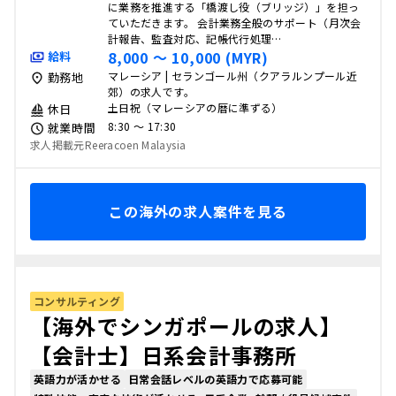
に業務を推進する「橋渡し役（ブリッジ）」を担っ
ていただきます。 会計業務全般のサポート（月次会
計報告、監査対応、記帳代行処理…
8,000 〜 10,000 (MYR)
給料
マレーシア | セランゴール州（クアラルンプール近
勤務地
郊）の求人です。
土日祝（マレーシアの暦に準ずる）
休日
8:30 〜 17:30
就業時間
求人掲載元Reeracoen Malaysia
この海外の求人案件を見る
コンサルティング
【海外でシンガポールの求人】
【会計士】日系会計事務所
英語力が活かせる
日常会話レベルの英語力で応募可能