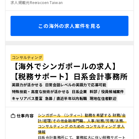
求人掲載元Reeracoen Taiwan
この海外の求人案件を見る
コンサルティング
【海外でシンガポールの求人】
【税務サポート】日系会計事務所
英語力が活かせる
日常会話レベルの英語力で応募可能
特殊技能・高度な技術が活かせる
日系企業
幹部 / 役員候補案件
キャリアパス豊富
急募 / 直近半年以内転職
現地在住者歓迎
シンガポール （シティー）勤務を希望する 財務/会
仕事内容
計/経理/その他金融専門職、人事/総務/労務/法務、
コンサルティング のための コンサルティング 求人
情報
日系会計事務所にて、業務拡大に伴い税務サポート