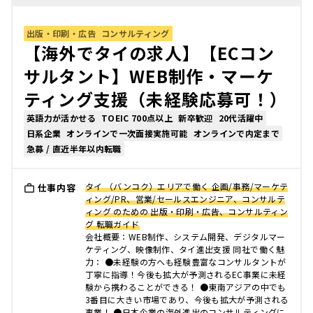
出版・印刷・広告
コンサルティング
【海外でタイの求人】【ECコン
サルタント】WEB制作・マーケ
ティング支援（未経験応募可！）
英語力が活かせる
TOEIC 700点以上
新卒歓迎
20代活躍中
日系企業
オンラインで一次面接実施可能
オンラインで内定まで
急募 / 直近半年以内転職
タイ （バンコク）エリアで働く 企画/事務/マーケテ
仕事内容
ィング/PR、営業/セールスエンジニア、コンサルテ
ィング のための 出版・印刷・広告、コンサルティン
グ 転職ガイド
会社概要：WEB制作、システム開発、デジタルマー
ケティング、映像制作、タイ進出支援 同社で働く魅
力： ●未経験の方へも経験豊富なコンサルタントが
丁寧に指導！今後も拡大が予測されるEC事業に未経
験から携わることができる！ ●東南アジアの中でも
3番目に大きい市場であり、今後も拡大が予測される
事業！ ●日本企業の海外進出のコンサルティングに