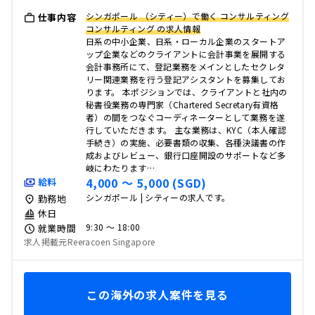
シンガポール （シティー）で働く コンサルティング
仕事内容
コンサルティング の求人情報
日系の中小企業、日系・ローカル企業のスタートア
ップ企業などのクライアントに会計事業を展開する
会計事務所にて、登記業務をメインとしたセクレタ
リー関連業務を行う登記アシスタントを募集してお
ります。 本ポジションでは、クライアントと社内の
秘書役業務の専門家（Chartered Secretary有資格
者）の間をつなぐコーディネーターとして業務を遂
行していただきます。 主な業務は、KYC（本人確認
手続き）の実施、必要書類の収集、各種決議書の作
成およびレビュー、銀行口座開設のサポートなど多
岐にわたります…
4,000 〜 5,000 (SGD)
給料
シンガポール | シティーの求人です。
勤務地
休日
9:30 〜 18:00
就業時間
求人掲載元Reeracoen Singapore
この海外の求人案件を見る