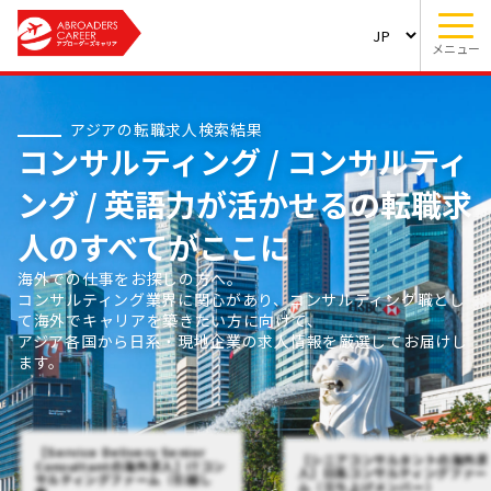
メニュー
アジアの転職求人検索結果
コンサルティング / コンサルティ
ング / 英語力が活かせるの転職求
人のすべてがここに
海外での仕事をお探しの方へ。
コンサルティング業界に関心があり、コンサルティング職とし
て海外でキャリアを築きたい方に向けて、
アジア各国から日系・現地企業の求人情報を厳選してお届けし
ます。
【Service Delivery Senior
【シニアコンサルタントの海外求
Consultantの海外求人】ITコン
人】日系コンサルティングファー
サルティングファーム（引越し
ム（立ち上げメンバー）