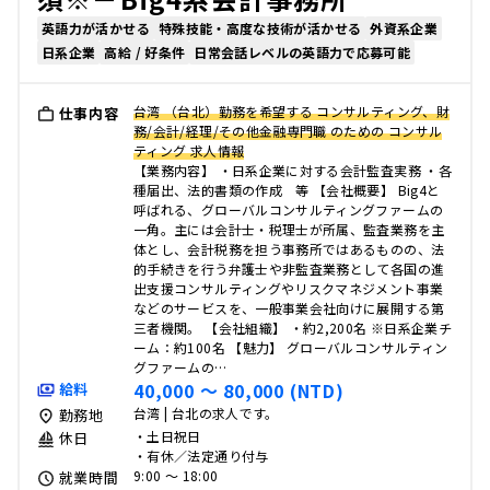
英語力が活かせる
特殊技能・高度な技術が活かせる
外資系企業
日系企業
高給 / 好条件
日常会話レベルの英語力で応募可能
台湾 （台北）勤務を希望する コンサルティング、財
仕事内容
務/会計/経理/その他金融専門職 のための コンサル
ティング 求人情報
【業務内容】 ・日系企業に対する会計監査実務 ・各
種届出、法的書類の作成 等 【会社概要】 Big4と
呼ばれる、グローバルコンサルティングファームの
一角。主には会計士・税理士が所属、監査業務を主
体とし、会計税務を担う事務所ではあるものの、法
的手続きを行う弁護士や非監査業務として各国の進
出支援コンサルティングやリスクマネジメント事業
などのサービスを、一般事業会社向けに展開する第
三者機関。 【会社組織】 ・約2,200名 ※日系企業チ
ーム：約100名 【魅力】 グローバルコンサルティン
グファームの…
40,000 〜 80,000 (NTD)
給料
台湾 | 台北の求人です。
勤務地
・土日祝日
休日
・有休／法定通り付与
9:00 〜 18:00
就業時間