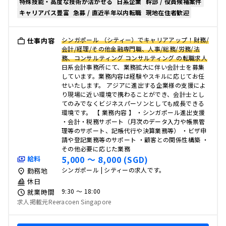
特殊技能・高度な技術が活かせる
日系企業
幹部 / 役員候補案件
キャリアパス豊富
急募 / 直近半年以内転職
現地在住者歓迎
シンガポール （シティー）でキャリアアップ！財務/
仕事内容
会計/経理/その他金融専門職、人事/総務/労務/法
務、コンサルティング コンサルティング の転職求人
日系会計事務所にて、業務拡大に伴い会計士を募集
しています。業務内容は経験やスキルに応じてお任
せいたします。 アジアに進出する企業様の支援によ
り現場に近い環境で携わることができ、会計士とし
てのみでなくビジネスパーソンとしても成長できる
環境です。 【 業務内容 】 ・シンガポール進出支援
・会計・税務サポート（月次のデータ入力や帳票管
理等のサポート、記帳代行や決算業務等） ・ビザ申
請や登記業務等のサポート ・顧客との関係性構築 ・
その他必要に応じた業務
5,000 〜 8,000 (SGD)
給料
シンガポール | シティーの求人です。
勤務地
休日
9:30 〜 18:00
就業時間
求人掲載元Reeracoen Singapore