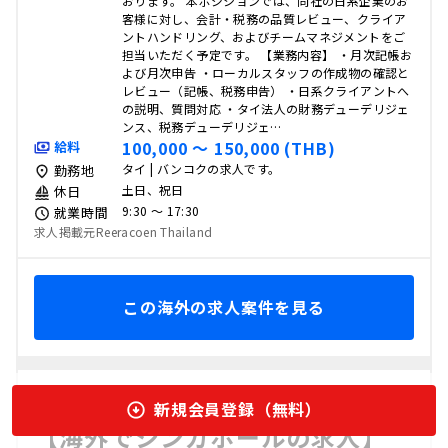
おります。 本ポジションでは、同社の日系企業のお
客様に対し、会計・税務の品質レビュー、クライア
ントハンドリング、およびチームマネジメントをご
担当いただく予定です。 【業務内容】 ・月次記帳お
よび月次申告 ・ローカルスタッフの作成物の確認と
レビュー（記帳、税務申告） ・日系クライアントへ
の説明、質問対応 ・タイ法人の財務デューデリジェ
ンス、税務デューデリジェ…
100,000 〜 150,000 (THB)
給料
タイ | バンコクの求人です。
勤務地
土日、祝日
休日
9:30 〜 17:30
就業時間
求人掲載元Reeracoen Thailand
この海外の求人案件を見る
新規会員登録（無料）
出版・印刷・広告
コンサルティング
建築・不動産
【海外でシンガポールの求人】