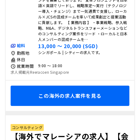
語×英語でリードし、戦略策定〜実行（テクノロジ
ー導入・チェンジ）まで一気通貫で支援し、ローカ
ル×JCSの混成チームを率いて成果創出と提案活動
に貢献します。 【 業務内容 】 ・事業戦略、参入戦
略、M&A、デジタルトランスフォーメーションなど
のコンサルティング案件をリード ・ローカルと日本
人メンバーの混成チームを…
13,000 〜 20,000 (SGD)
給料
シンガポール | シティーの求人です。
勤務地
休日
9:00 〜 18:00
就業時間
求人掲載元Reeracoen Singapore
この海外の求人案件を見る
コンサルティング
【海外でマレーシアの求人】【会