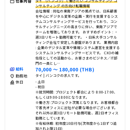
タイ （バンコク）で働きたい コンサルティング コ
仕事内容
ンサルティング の方向け転職情報
会社情報 : 同社の東南アジアの拠点では、日系顧客
を中心にデジタル変革の企画・実行を支援するシス
テムコンサルティングサービスを行っており、コン
サルティングニーズの高まりに伴い、東南アジアで
チームを増強しております。 おすすめポイント : ・
週3日リモート勤務可能です。 ・日系大手コンサル
ティング会社で安定した基盤があります。 業務内容
: 企業のデジタル変革や情報システム運営を支援する
システムコンサルティングサービスです。 CXOの補
佐役としての活動から、お客さまのビジネス／IT部
門の一員とし…
70,000 〜 180,000 (THB)
給料
タイ | バンコクの求人です。
勤務地
- 土日
休日
- 祝日
※就労時間: プロジェクト都合により 8:00-17:00、
もしくは9:00-18:00となります。
※働き方:プロジェクト次第となります。お客様都合
で客先オフィスに出社が必要な場合がございます。
それ以外は週3日リモート勤務可能、週2日オフィス
勤務としています。
※有給休暇: 初年度10日付与(次年度から1日ずつ追
加され上限15日)