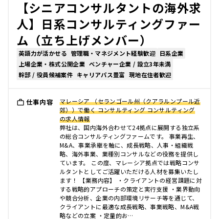
【シニアコンサルタントの海外求
人】日系コンサルティングファー
ム（立ち上げメンバー）
英語力が活かせる
管理職・マネジメント経験歓迎
日系企業
上場企業・株式公開企業
ベンチャー企業 / 設立3年未満
幹部 / 役員候補案件
キャリアパス豊富
現地在住者歓迎
マレーシア （セランゴール州（クアラルンプール近
仕事内容
郊））で働く コンサルティング コンサルティング
の求人情報
弊社は、国内海外合わせて24拠点に展開する独立系
の総合コンサルティングファームです。 事業再生、
M&A、事業承継を軸に、成長戦略、人事・組織戦
略、海外事業、業種別コンサルなどの役務を提供し
ています。 この度、マレーシア拠点では戦略コンサ
ルタントとしてご活躍いただける人材を募集いたし
ます！ 【業務内容】 ・クライアントの経営課題に対
する戦略的アプローチの策定と実行支援 ・業界動向
や競合分析、企業の内部環境リサーチ等を通じて、
クライアントに最適な成長戦略、事業戦略、M&A戦
略などの立案 ・定量的お…