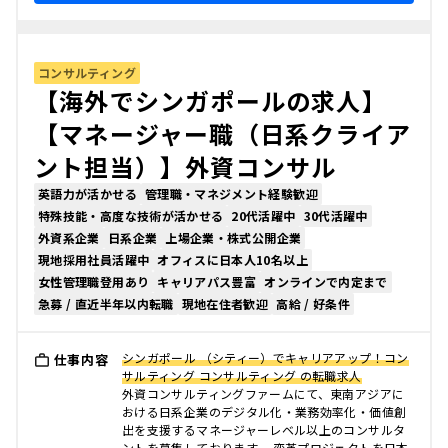
コンサルティング
【海外でシンガポールの求人】
【マネージャー職（日系クライア
ント担当）】外資コンサル
英語力が活かせる
管理職・マネジメント経験歓迎
特殊技能・高度な技術が活かせる
20代活躍中
30代活躍中
外資系企業
日系企業
上場企業・株式公開企業
現地採用社員活躍中
オフィスに日本人10名以上
女性管理職登用あり
キャリアパス豊富
オンラインで内定まで
急募 / 直近半年以内転職
現地在住者歓迎
高給 / 好条件
シンガポール （シティー）でキャリアアップ！コン
仕事内容
サルティング コンサルティング の転職求人
外資コンサルティングファームにて、東南アジアに
おける日系企業のデジタル化・業務効率化・価値創
出を支援するマネージャーレベル以上のコンサルタ
ントを募集しております。 変革プロジェクトを日本