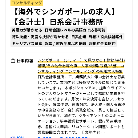
コンサルティング
【海外でシンガポールの求人】
【会計士】日系会計事務所
英語力が活かせる
日常会話レベルの英語力で応募可能
特殊技能・高度な技術が活かせる
日系企業
幹部 / 役員候補案件
キャリアパス豊富
急募 / 直近半年以内転職
現地在住者歓迎
シンガポール （シティー）で見つかる！財務/会計/
仕事内容
経理/その他金融専門職、人事/総務/労務/法務、コ
ンサルティング コンサルティング の転職求人特集
日系会計事務所にて、業務拡大に伴い会計士を募集
しています。業務内容は経験やスキルに応じてお任
せいたします。 本ポジションでは、担当クライアン
トのアカウントマネージャーとして幅広い業務を担
っていただきます。月次・年次決算を含むフルセッ
ト会計、帳簿作成、監査対応、法人税・個人所得税
の申告業務など、会計業務全般を一貫して担当して
いただきます。加えて、クライアントとのコミュニ
ケーション、秘書役業務サポート、銀行関連手続
き、各種パス申請、リロケーション関連サポートも
業務範囲に含まれます。 【 業務内容 …