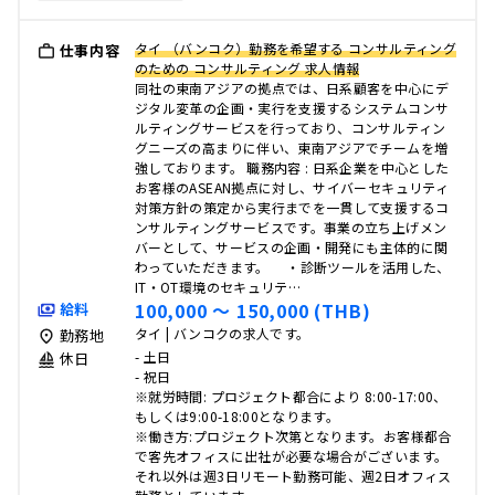
タイ （バンコク）勤務を希望する コンサルティング
仕事内容
のための コンサルティング 求人情報
同社の東南アジアの拠点では、日系顧客を中心にデ
ジタル変革の企画・実行を支援するシステムコンサ
ルティングサービスを行っており、コンサルティン
グニーズの高まりに伴い、東南アジアでチームを増
強しております。 職務内容 : 日系企業を中心とした
お客様のASEAN拠点に対し、サイバーセキュリティ
対策方針の策定から実行までを一貫して支援するコ
ンサルティングサービスです。事業の立ち上げメン
バーとして、サービスの企画・開発にも主体的に関
わっていただきます。 ・診断ツールを活用した、
IT・OT環境のセキュリテ…
100,000 〜 150,000 (THB)
給料
タイ | バンコクの求人です。
勤務地
- 土日
休日
- 祝日
※就労時間: プロジェクト都合により 8:00-17:00、
もしくは9:00-18:00となります。
※働き方:プロジェクト次第となります。お客様都合
で客先オフィスに出社が必要な場合がございます。
それ以外は週3日リモート勤務可能、週2日オフィス