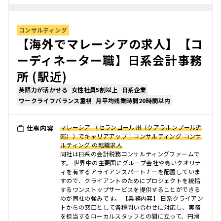
コンサルティング
【海外でマレーシアの求人】【コ
ーディネーター職】日系会計事務
所 (駅近)
英語力が活かせる
女性社員5割以上
日系企業
ワークライフバランス重視
月平均残業時間20時間以内
マレーシア （セランゴール州（クアラルンプール近
仕事内容
郊））でキャリアアップ！コンサルティング コンサ
ルティング の転職求人
同社は日系の会計税務コンサルティングファームで
す。 世界中の主要国にグループ会社や高いクオリテ
ィを有するアライアンスパートナーを配置していま
すので、クライアントのためにプロジェクトを統括
するワンストップサービスを提供することができる
のが同社の強みです。 【業務内容】 日系クライアン
トからの窓口として各種問い合わせに対応し、実務
を担当するローカルスタッフとの間に立って、円滑