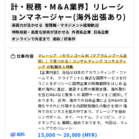
計・税務・M＆A業界】リレーシ
ョンマネージャー(海外出張あり)
英語力が活かせる
管理職・マネジメント経験歓迎
特殊技能・高度な技術が活かせる
外資系企業
日系企業
オンラインで内定まで
高給 / 好条件
マレーシア （セランゴール州（クアラルンプール近
仕事内容
郊））で見つかる！コンサルティング コンサルティ
ング の転職求人特集
【企業内容】 当社は日本のアカウンティング・ファ
ームです。 クライアントに身近な国際サービスを行
うことをポリシーに国際企業の税務顧問をはじめ 企
業が海外に進出、撤退する際の業務支援、海外取引
を含むM&Aなど数多くの 国際サービスをご提供して
おります。 近年、海外での日系企業によるM&Aの活
発化やそれに付随する内部統制強化の動きを受け 海
外でのビジネスを拡大中であり、マレーシアを始め
シンガポール、タイ、ベトナム、フィリピン、イン
ドネシアにも 展開し始めております。 今回は、マレ
ーシアでのリレーシ…
15,000 〜 20,000 (MYR)
給料