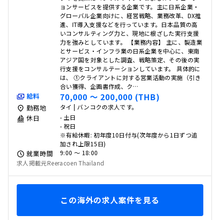
ョンサービスを提供する企業です。主に日系企業・
グローバル企業向けに、経営戦略、業務改革、DX推
進、IT導入支援などを行っています。日本品質の高
いコンサルティング力と、現地に根ざした実行支援
力を強みとしています。 【業務内容】 主に、製造業
とサービス・インフラ業の日系企業を中心に、東南
アジア国を対象とした調査、戦略策定、その後の実
行支援をコンサルテーションしています。 具体的に
は、 ①クライアントに対する営業活動の実施（引き
合い獲得、企画書作成、ク…
70,000 〜 200,000 (THB)
給料
タイ | バンコクの求人です。
勤務地
- 土日
休日
- 祝日
※有給休暇: 初年度10日付与(次年度から1日ずつ追
加され上限15日)
9:00 〜 18:00
就業時間
求人掲載元Reeracoen Thailand
この海外の求人案件を見る