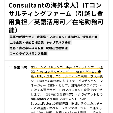
Consultantの海外求人】ITコン
サルティングファーム（引越し費
用負担／英語活用可／在宅勤務可
能）
英語力が活かせる
管理職・マネジメント経験歓迎
外資系企業
上場企業・株式公開企業
キャリアパス豊富
急募 / 直近半年以内転職
現地在住者歓迎
ワークライフバランス重視
マレーシア （セランゴール州（クアラルンプール近
仕事内容
郊））の コンサルティング IT・WEB・ゲーム、出
版・印刷・広告、コンサルティング 転職・求人一覧
SAP SuccessFactorsにおけるサービスデリバリーマ
ネージャー（SDM）として、国内外のクライアント
に対する運用サポートのマネジメント全般をお任せ
します。 【具体的な業務内容】 - クライアントとの
関係構築および案件マネジメント - SAP
SuccessFactorsの機能担当、開発、テクニカルチー
ムとの連携 - オペレーションマネージャーと連携し
たリソース計画・業務スケジュール調整 - サポート