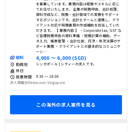
を募集しています。業務内容は経験やスキルに応じ
てお任せいたします。 企業の税務申告、会計処理、
資料作成など、税務・会計領域での実務をサポート
するポジションです。会計士チームと連携し、クラ
イアント対応や税務書類の作成補助を担当していた
だきます。 【 業務内容 】 ・Corporate tax, GST な
ど各種税務申告の資料準備 ・税務計算の補助、デー
タ入力、帳票管理 ・会計仕訳、月次・年次決算のサ
ポート業務 ・クライアントとの基本的なコミュニケ
ーシ…
4,000 〜 6,000 (SGD)
給料
シンガポール | シティーの求人です。
勤務地
休日
9:30 〜 18:00
就業時間
求人掲載元Reeracoen Singapore
この海外の求人案件を見る