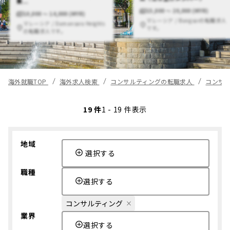
費...
15,000 〜 20,000 (MYR)
10,000 〜 14,000 (MYR)
マレーシア / Bangsarの転職求人
マレーシア / Damansara Heights
です。
の転職求人です。
海外就職TOP
海外求人検索
コンサルティングの転職求人
コンサ
19 件
1 - 19 件表示
地域
選択する
職種
選択する
コンサルティング
業界
選択する