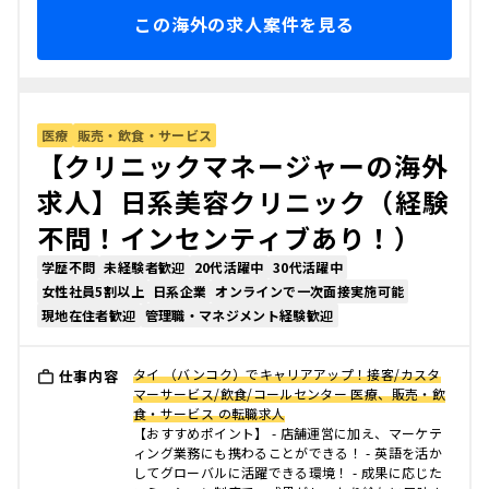
この海外の求人案件を見る
医療
販売・飲食・サービス
【クリニックマネージャーの海外
求人】日系美容クリニック（経験
不問！インセンティブあり！）
学歴不問
未経験者歓迎
20代活躍中
30代活躍中
女性社員5割以上
日系企業
オンラインで一次面接実施可能
現地在住者歓迎
管理職・マネジメント経験歓迎
タイ （バンコク）でキャリアアップ！接客/カスタ
仕事内容
マーサービス/飲食/コールセンター 医療、販売・飲
食・サービス の転職求人
【おすすめポイント】 - 店舗運営に加え、マーケテ
ィング業務にも携わることができる！ - 英語を活か
してグローバルに活躍できる環境！ - 成果に応じた