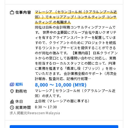
マレーシア （セランゴール州（クアラルンプール近
仕事内容
郊））でキャリアアップ！コンサルティング コンサ
ルティング の転職求人
同社は日系の会計税務コンサルティングファームで
す。 世界中の主要国にグループ会社や高いクオリテ
ィを有するアライアンスパートナーを配置していま
すので、クライアントのためにプロジェクトを統括
するワンストップサービスを提供することができる
のが同社の強みです。 【業務内容】 日系クライアン
トからの窓口として各種問い合わせに対応し、実務
を担当するローカルスタッフとの間に立って、円滑
に業務を推進する「橋渡し役（ブリッジ）」を担っ
ていただきます。 会計業務全般のサポート（月次会
計報告、監査対応、記帳代行処理…
8,000 〜 10,000 (MYR)
給料
マレーシア | セランゴール州（クアラルンプール近
勤務地
郊）の求人です。
土日祝（マレーシアの暦に準ずる）
休日
8:30 〜 17:30
就業時間
求人掲載元Reeracoen Malaysia