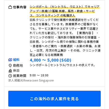
シンガポール （セントラル、ウエスト）でキャリア
仕事内容
アップ！医療/介護職 医療、販売・飲食・サービ
ス、コンサルティング の転職求人
日系クリニックで受付業務や医療通訳を行ってくだ
さる方を募集しています。医療業界のご経験がなく
ても、サービス業やホスピタリティー業界で活躍さ
れていた方も歓迎しております。 【 業務内容 】 ・
クリニックの受付 ・海外旅⾏傷害保険の引受審査 ・
⽇本側、シンガポール側での保険に関わる事務作業
・患者様へのご案内 ・医療通訳 ・お薬の準備、お渡
し ・⽇次、⽉次の売上集計 ・その他、クリニック運
営上必要となる総務業務
4,000 〜 5,000 (SGD)
給料
シンガポール | セントラル/ウエストの求人です。
勤務地
休日
9:00 〜 18:00
就業時間
求人掲載元Reeracoen Singapore
この海外の求人案件を見る