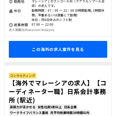
マレーシア | セランゴール州（クアラルンプール近
勤務地
郊）の求人です。
勤務時間：07：00 ～ 22：00 (8時間勤務, 1時間休
休日
憩。早番あるいは遅番にて勤務)
休日：月8日休みのシフト制
07:00 〜 22:00
就業時間
求人掲載元Reeracoen Malaysia
この海外の求人案件を見る
コンサルティング
【海外でマレーシアの求人】【コ
ーディネーター職】日系会計事務
所 (駅近)
英語力が活かせる
女性社員5割以上
日系企業
ワークライフバランス重視
月平均残業時間20時間以内