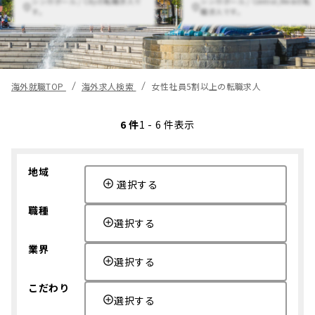
シンガポール / Cityの転職求人で
シンガポール / Central,Westの転
す。
職求人です。
海外就職TOP
海外求人検索
女性社員5割以上の転職求人
6 件
1 - 6 件表示
地域
選択する
職種
選択する
業界
選択する
こだわり
選択する