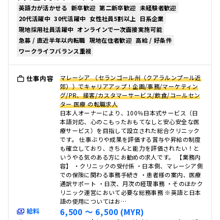
英語力が活かせる
新卒歓迎
第二新卒歓迎
未経験者歓迎
20代活躍中
30代活躍中
女性社員5割以上
日系企業
現地採用社員活躍中
オンラインで一次面接実施可能
急募 / 直近半年以内転職
現地在住者歓迎
高給 / 好条件
ワークライフバランス重視
マレーシア （セランゴール州（クアラルンプール近
仕事内容
郊））でキャリアアップ！企画/事務/マーケティン
グ/PR、接客/カスタマーサービス/飲食/コールセン
ター 医療 の転職求人
日本人オーナーにより、100％日本式サービス（日
本語対応、心のこもったおもてなしと安心安全な医
療サービス）を目指して設立された総合クリニック
です。 仕事ぶりや成果を評価する賞与や昇給の制度
も確立しており、きちんと能力を評価されたい！と
いうやる気のある方にお勧めの求人です。 【業務内
容】 ・クリニックの受付係 ・日本側、マレーシア側
での保険に関わる事務手続き ・患者様の案内、医療
通訳サポート ・日次、月次の経理事務 ・そのほかク
リニック運営において必要な総務事務 ※英語と日本
語の使用についてはお…
6,500 〜 6,500 (MYR)
給料