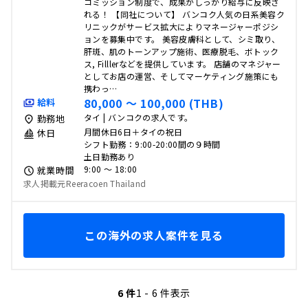
コミッション制度で、成果がしっかり給与に反映さ
れる！ 【同社について】 バンコク人気の日系美容ク
リニックがサービス拡大によりマネージャーポジシ
ョンを募集中です。 美容皮膚科として、シミ取り、
肝斑、肌のトーンアップ施術、医療脱毛、ボトック
ス, Filllerなどを提供しています。 店舗のマネジャー
としてお店の運営、そしてマーケティング施策にも
携わっ…
80,000 〜 100,000 (THB)
給料
タイ | バンコクの求人です。
勤務地
月間休日6日＋タイの祝日
休日
シフト勤務：9:00-20:00間の９時間
土日勤務あり
9:00 〜 18:00
就業時間
求人掲載元Reeracoen Thailand
この海外の求人案件を見る
6 件
1 - 6 件表示