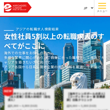
メニュー
アジアの転職求人検索結果
女性社員5割以上の転職求人のす
べてがここに
海外での仕事をお探しの方へ。
多様な業界に関心があり、ご自身に合った職種として海外でキ
ャリアを築きたい方に向けて、
アジア各国から日系・現地企業の求人情報を厳選してお届けし
ます。
【海外でシンガポールの求人】
【海外でシンガポールの求人】
【法人営業】日系人材紹介（自社
【コーディネーター 兼 医療通
求人）
訳】日系クリニック
5,000 〜 6,000 (SGD)
4,000 〜 5,000 (SGD)