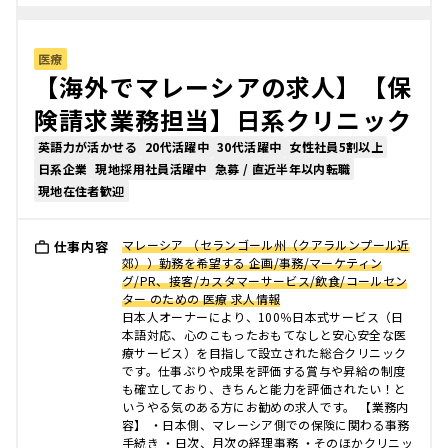
医療
【海外でマレーシアの求人】【保
険請求業務担当】日系クリニック
英語力が活かせる
20代活躍中
30代活躍中
女性社員5割以上
日系企業
現地採用社員活躍中
急募 / 直近半年以内転職
現地在住者歓迎
マレーシア （セランゴール州（クアラルンプール近
仕事内容
郊））勤務を希望する 企画/事務/マーケティン
グ/PR、接客/カスタマーサービス/飲食/コールセン
ター のための 医療 求人情報
日本人オーナーにより、100％日本式サービス（日
本語対応、心のこもったおもてなしと安心安全な医
療サービス）を目指して設立された総合クリニック
です。仕事ぶりや成果を評価する賞与や昇給の制度
も確立しており、きちんと能力を評価されたい！と
いうやる気のある方にお勧めの求人です。 【業務内
容】 ・日本側、マレーシア側での保険に関わる事務
手続き ・日次、月次の経理事務 ・そのほかクリニッ