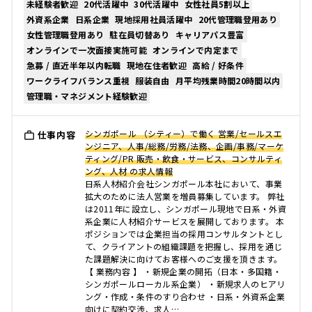
未経験者歓迎
20代活躍中
30代活躍中
女性社員5割以上
外資系企業
日系企業
現地採用社員活躍中
20代管理職登用あり
女性管理職登用あり
駐在員切替あり
キャリアパス豊富
オンラインで一次面接実施可能
オンラインで内定まで
急募 / 直近半年以内転職
現地在住者歓迎
高給 / 好条件
ワークライフバランス重視
服装自由
月平均残業時間20時間以内
管理職・マネジメント経験歓迎
シンガポール （シティー）で働く 営業/セールスエ
仕事内容
ンジニア、人事/総務/労務/法務、企画/事務/マーケ
ティング/PR 販売・飲食・サービス、コンサルティ
ング、人材 の求人情報
日系人材紹介会社シンガポール本社において、事業
拡大のために法人営業を増員募集しています。 弊社
は2011年に設立し、シンガポール現地で日系・外資
系企業に人材紹介サービスを展開しております。 本
ポジションでは企業担当の採用コンサルタントとし
て、クライアントの組織課題を把握し、採用を通じ
た課題解決に向けてお客様へのご支援を頂きます。
【 業務内容 】 ・新規企業の開拓（日本・多国籍・
シンガポールローカル系企業） ・新規求人のヒアリ
ング・作成・条件のすり合わせ ・日系・外資系企業
向けに契約交渉、求人…