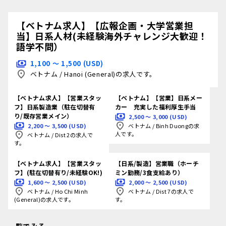
【ベトナム求人】【広報企画・大学営業担
当】日系人材(未経験海外チャレンジ大歓迎！
語学不問）
1,100 〜 1,500 (USD)
ベトナム
/
Hanoi (General)の求人です。
【ベトナム求人】【営業スタッ
【ベトナム】【営業】日系メー
フ】日系製造業（駐在切替有
カー 充実した福利厚生手当
り/既存営業メイン）
2,500 〜 3,000 (USD)
2,200 〜 3,500 (USD)
ベトナム
/
Binh Duongの求
人です。
ベトナム
/
Dist 2の求人で
す。
【ベトナム求人】【営業スタッ
【日系/製造】営業職（ホーチ
フ】(駐在切替有り/未経験OK!)
ミン勤務/3食支給あり）
1,600 〜 2,500 (USD)
2,000 〜 2,500 (USD)
ベトナム
/
Ho Chi Minh
ベトナム
/
Dist 7の求人で
(General)の求人です。
す。