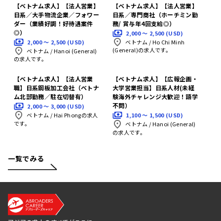
【ベトナム求人】【法人営業】
【ベトナム求人】【法人営業】
日系／大手物流企業／フォワー
日系／専門商社（ホーチミン勤
ダー（業績好調！好待遇案件
務/ 賞与年4回支給◎）
◎）
2,000 〜 2,500 (USD)
2,000 〜 2,500 (USD)
ベトナム
/
Ho Chi Minh
(General)の求人です。
ベトナム
/
Hanoi (General)
の求人です。
【ベトナム求人】【法人営業
【ベトナム求人】【広報企画・
職】日系鋼板加工会社（ベトナ
大学営業担当】日系人材(未経
ム北部勤務／駐在切替有）
験海外チャレンジ大歓迎！語学
不問）
2,000 〜 3,000 (USD)
1,100 〜 1,500 (USD)
ベトナム
/
Hai Phongの求人
です。
ベトナム
/
Hanoi (General)
の求人です。
一覧でみる