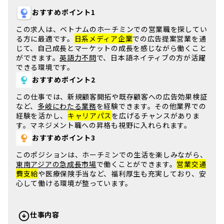
おすすめポイント1
この求人は、
ベトナム
の
ホーチミン
での営業職を探してい
る方に最適です。
日系メディア企業
での広告提案営業を通
じて、
自己成長
とマーケットの成長を感じながら働くこと
ができます。
英語力不問
で、
日本語ネイティブ
の方が活躍
できる環境です。
おすすめポイント2
この仕事では、
新規顧客開拓
や既存顧客への広告効果検証
など、
多岐にわたる業務
を経験できます。
その他業界
での
経験を活かし、
キャリアパス
を広げるチャンスがありま
す。
マネジメント職
への昇格も視野に入れられます。
おすすめポイント3
このポジションは、
ホーチミン
での生活を楽しみながら、
東南アジアの急成長市場
で働くことができます。
営業交通
費支給
や
医療保険手当
など、福利厚生も充実しており、安
心して働ける環境が整っています。
仕事内容