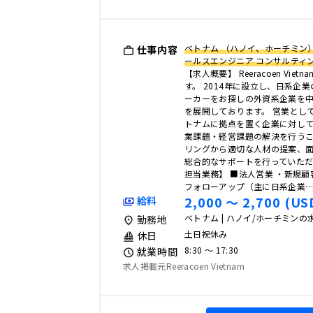
ベトナム （ハノイ、ホーチミン
仕事内容
ールスエンジニア コンサルティ
【求人概要】 Reeracoen Vie
す。 2014年に設立し、日系企
ーカーをお探しの外資系企業を
を展開しております。 営業とし
トナムに拠点を置く企業に対し
業課題・経営課題の解決を行うこ
リングから適切な人材の提案、
総合的なサポートを行っていただ
担当業務】 ■法人営業 ・新規
フォローアップ（主に日系企業
2,000 〜 2,700 (US
給料
ベトナム | ハノイ/ホーチミンの
勤務地
土日祝休み
休日
8:30 〜 17:30
就業時間
求人掲載元Reeracoen Vietnam