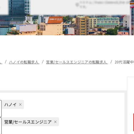
ベトナム / Hanoi (General),Dist 1
。
です。
人
ハノイの転職求人
営業/セールスエンジニアの転職求人
20代活躍
ハノイ
営業/セールスエンジニア