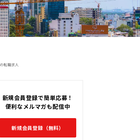
の転職求人
ベトナム / Hanoi (General)
中の転職求人
新規会員登録で簡単応募！
便利なメルマガも配信中
新規会員登録（無料）