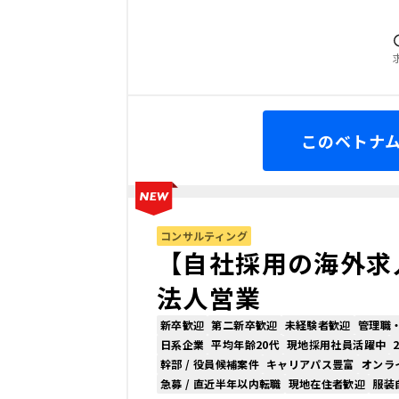
このベトナム
コンサルティング
【自社採用の海外求
法人営業
新卒歓迎
第二新卒歓迎
未経験者歓迎
管理職
日系企業
平均年齢20代
現地採用社員活躍中
幹部 / 役員候補案件
キャリアパス豊富
オンラ
急募 / 直近半年以内転職
現地在住者歓迎
服装