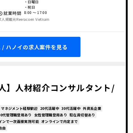
・日曜日
・祝日
8:00 〜 17:00
就業時間
求人掲載元Reeracoen Vietnam
 / ハノイの求人案件を見る
人】人材紹介コンサルタント/
・マネジメント経験歓迎
20代活躍中
30代活躍中
外資系企業
20代管理職登用あり
女性管理職登用あり
駐在員切替あり
インで一次面接実施可能
オンラインで内定まで
自由