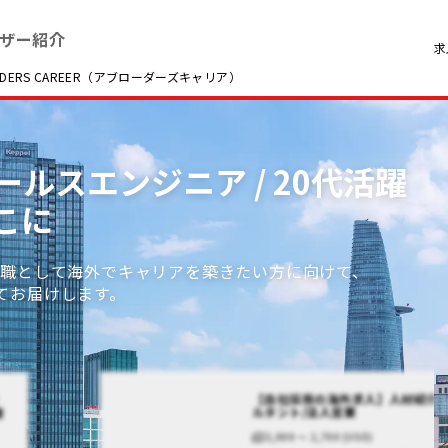
ザー紹介
求
RS CAREER（アブローダーズキャリア）
セールスエンジニア / 20代活躍
こに
ア職として海外でキャリアを築きたい方に向けて、
てお届けします。
【自社採用の海外求人】人材紹介
】
ルタント/法人営業
業
2,000 〜 2,700 (USD)