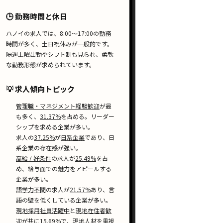
🕒 勤務時間と休日
ハノイの求人では、
8:00〜17:00
の勤務
時間が多く、土日祝休みが一般的です。
隔週土曜出勤
や
シフト制
も見られ、柔軟
な勤務形態が求められています。
💡 求人傾向トピック
管理職・マネジメント経験歓迎
が最
も多く、
31.37%
を占める。リーダー
シップを求める企業が多い。
求人の
37.25%
が
日系企業
であり、日
系企業の存在感が強い。
高給 / 好条件
の求人が
25.49%
を占
め、給与面での魅力をアピールする
企業が多い。
語学力不問
の求人が
21.57%
あり、言
語の壁を低くしている企業が多い。
現地採用社員活躍中
と
現地在住者歓
迎
が共に
15.69%
で、現地人材を重視