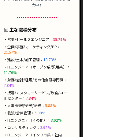
大中！
📊 主な職種分布
・営業/セールスエンジニア：
35.29%
・企画/事務/マーケティング/PR：
21.57%
・建設/土木/施工管理：
13.73%
・ITエンジニア（オープン系/汎用系）：
11.76%
・財務/会計/経理/その他金融専門職：
7.84%
・接客/カスタマーサービス/飲食/コー
ルセンター：
7.84%
・人事/総務/労務/法務：
5.88%
・物流/倉庫管理：
5.88%
・ITエンジニア（その他）：
3.92%
・コンサルティング：
3.92%
・ITエンジニア（インフラ系・社内