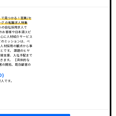
）で見つかる！営業/セ
ング の転職求人特集
tnamの自社採用求人で
業のお客様や日本語スピ
中心に人材紹介サービス
てのミッションは、ベ
て人材採用の観点から事
とです。 課題のヒヤ
面接支援、入社手配まで
きます。 【具体的な
顧客の開拓、既存顧客の
…
D)
求人です。