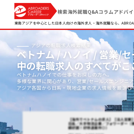
検索
海外就職Q&A
コラム
アドバイ
東南アジアを中心とした日本人向けの海外求人・海外就職なら、ABROADE
アジアの転職求人検索結果
ベトナム / ハノイ / 営業/
中の転職求人のすべてがこ
ベトナムハノイでの仕事をお探しの方へ。
多様な業界に関心があり、営業/セールスエンジニ
アジア各国から日系・現地企業の求人情報を厳選し
【海外でベトナムの求人】【法人営業
日系／大手物流企業／フォワーダー（
績好調！好待遇案件◎）