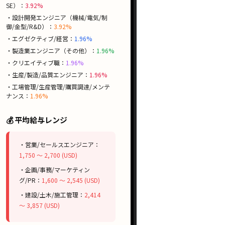
SE）：
3.92%
・設計開発エンジニア（機械/電気/制
御/金型/R&D）：
3.92%
・エグゼクティブ/経営：
1.96%
・製造業エンジニア（その他）：
1.96%
・クリエイティブ職：
1.96%
・生産/製造/品質エンジニア：
1.96%
・工場管理/生産管理/購買調達/メンテ
ナンス：
1.96%
💰 平均給与レンジ
・営業/セールスエンジニア：
1,750 〜 2,700 (USD)
・企画/事務/マーケティン
グ/PR：
1,600 〜 2,545 (USD)
・建設/土木/施工管理：
2,414
〜 3,857 (USD)