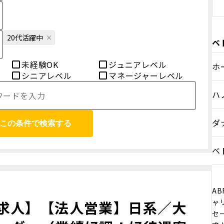
20代活躍中
ベ
未経験OK
ジュニアレベル
ホ
シニアレベル
マネージャーレベル
ハ
ダ
この条件で検索する
ベ
AB
ャリ
求人】【法人営業】日系／大
セ