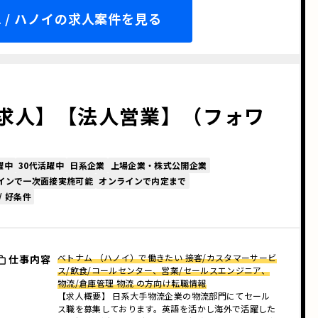
 / ハノイの求人案件を見る
求人】【法人営業】（フォワ
）
躍中
30代活躍中
日系企業
上場企業・株式公開企業
インで一次面接実施可能
オンラインで内定まで
/ 好条件
ベトナム （ハノイ）で働きたい 接客/カスタマーサービ
仕事内容
ス/飲食/コールセンター、営業/セールスエンジニア、
物流/倉庫管理 物流 の方向け転職情報
【求人概要】 日系大手物流企業の物流部門にてセール
ス職を募集しております。英語を活かし海外で活躍した