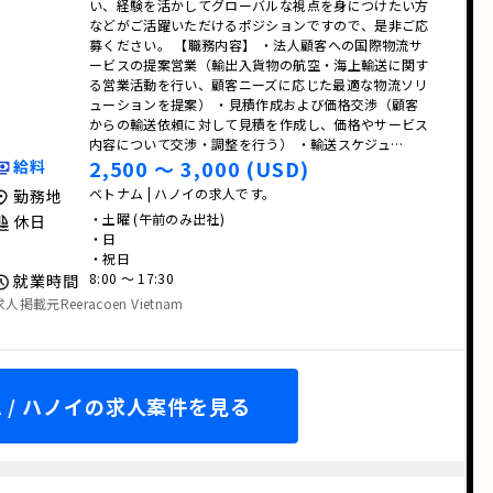
い、経験を活かしてグローバルな視点を身につけたい方
などがご活躍いただけるポジションですので、是非ご応
募ください。 【職務内容】 ・法人顧客への国際物流サ
ービスの提案営業（輸出入貨物の航空・海上輸送に関す
る営業活動を行い、顧客ニーズに応じた最適な物流ソリ
ューションを提案） ・見積作成および価格交渉（顧客
からの輸送依頼に対して見積を作成し、価格やサービス
内容について交渉・調整を行う） ・輸送スケジュ…
2,500 〜 3,000 (USD)
給料
ベトナム | ハノイの求人です。
勤務地
・土曜 (午前のみ出社)
休日
・日
・祝日
8:00 〜 17:30
就業時間
求人掲載元Reeracoen Vietnam
 / ハノイの求人案件を見る