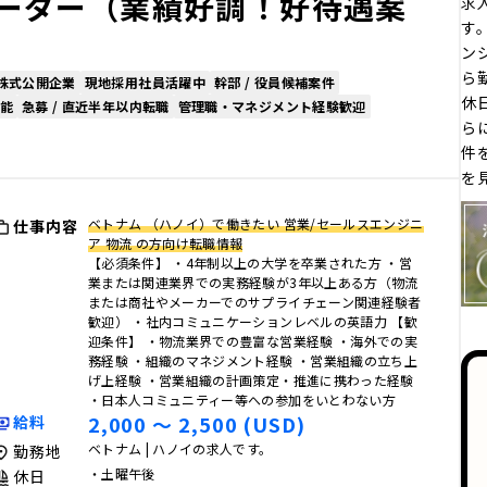
ーダー（業績好調！好待遇案
求
す。
ン
ら
株式公開企業
現地採用社員活躍中
幹部 / 役員候補案件
休
能
急募 / 直近半年以内転職
管理職・マネジメント経験歓迎
ら
件
を
ベトナム （ハノイ）で働きたい 営業/セールスエンジニ
仕事内容
ア 物流 の方向け転職情報
【必須条件】 ・4年制以上の大学を卒業された方 ・営
業または関連業界での実務経験が3年以上ある方（物流
または商社やメーカーでのサプライチェーン関連経験者
歓迎） ・社内コミュニケーションレベルの英語力 【歓
迎条件】 ・物流業界での豊富な営業経験 ・海外での実
務経験 ・組織のマネジメント経験 ・営業組織の立ち上
げ上経験 ・営業組織の計画策定・推進に携わった経験
・日本人コミュニティー等への参加をいとわない方
2,000 〜 2,500 (USD)
給料
ベトナム | ハノイの求人です。
勤務地
・土曜午後
休日