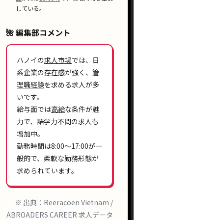
している。
🌺 編集部コメント
ハノイの
求人市場
では、日
系企業の
存在感
が強く、
管
理職経験
を求める求人が多
いです。
給与面では
高給
な条件が魅
力で、語学力不問の求人も
増加中。
勤務時間は
8:00〜17:00
が一
般的で、柔軟な勤務形態が
求められています。
※ 出典：Reeracoen Vietnam /
ABROADERS CAREER 求人データ