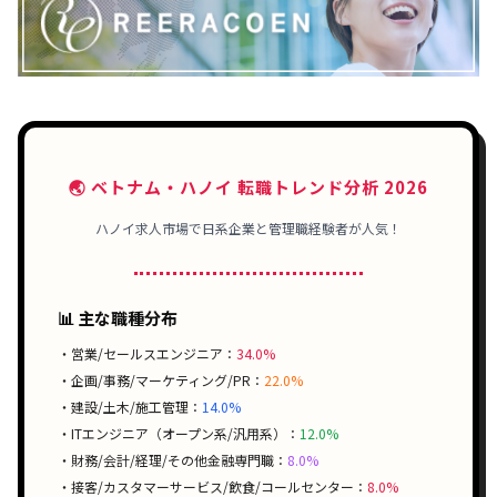
🌏 ベトナム・ハノイ 転職トレンド分析 2026
ハノイ求人市場で
日系企業
と
管理職経験者
が人気！
📊 主な職種分布
・営業/セールスエンジニア：
34.0%
・企画/事務/マーケティング/PR：
22.0%
・建設/土木/施工管理：
14.0%
・ITエンジニア（オープン系/汎用系）：
12.0%
・財務/会計/経理/その他金融専門職：
8.0%
・接客/カスタマーサービス/飲食/コールセンター：
8.0%