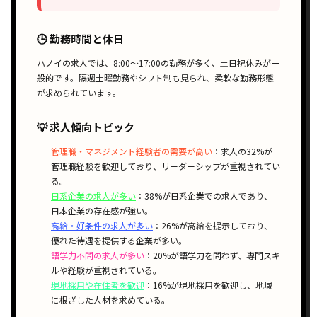
🕒 勤務時間と休日
ハノイの求人では、
8:00〜17:00
の勤務が多く、土日祝休みが一
般的です。
隔週土曜勤務
や
シフト制
も見られ、柔軟な勤務形態
が求められています。
💡 求人傾向トピック
管理職・マネジメント経験者の需要が高い
：求人の32%が
管理職経験を歓迎しており、リーダーシップが重視されてい
る。
日系企業の求人が多い
：38%が日系企業での求人であり、
日本企業の存在感が強い。
高給・好条件の求人が多い
：26%が高給を提示しており、
優れた待遇を提供する企業が多い。
語学力不問の求人が多い
：20%が語学力を問わず、専門スキ
ルや経験が重視されている。
現地採用や在住者を歓迎
：16%が現地採用を歓迎し、地域
に根ざした人材を求めている。