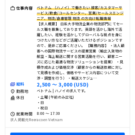
ベトナム （ハノイ）で働きたい 接客/カスタマーサ
仕事内容
ービス/飲食/コールセンター、営業/セールスエンジ
ニア、物流/倉庫管理 物流 の方向け転職情報
【求人概要】 日系大手物流企業の物流部門にてセー
ルス職を募集しております。英語を活かし海外で活
躍したい、経験を活かしてグローバルな視点を身に
つけたい方などがご活躍いただけるポジションです
ので、是非ご応募ください。 【職務内容】 ・法人顧
客への国際物流サービスの提案営業（輸出入貨物の
航空・海上輸送に関する営業活動を行い、顧客ニー
ズに応じた最適な物流ソリューションを提案） ・見
積作成および価格交渉（顧客からの輸送依頼に対し
て見積を作成し、価格やサービス内容について交
渉・調整を行う） ・輸送スケジュ…
2,500 〜 3,000 (USD)
給料
ベトナム | ハノイの求人です。
勤務地
・土曜 (午前のみ出社)
休日
・日
・祝日
8:00 〜 17:30
就業時間
求人掲載元Reeracoen Vietnam