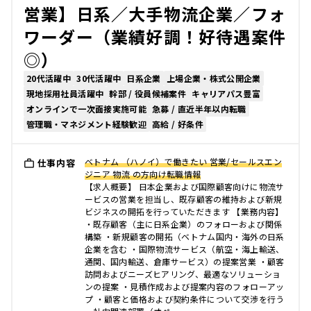
営業】日系／大手物流企業／フォ
ワーダー（業績好調！好待遇案件
◎）
20代活躍中
30代活躍中
日系企業
上場企業・株式公開企業
現地採用社員活躍中
幹部 / 役員候補案件
キャリアパス豊富
オンラインで一次面接実施可能
急募 / 直近半年以内転職
管理職・マネジメント経験歓迎
高給 / 好条件
ベトナム （ハノイ）で働きたい 営業/セールスエン
仕事内容
ジニア 物流 の方向け転職情報
【求人概要】 日本企業および国際顧客向けに物流サ
ービスの営業を担当し、既存顧客の維持および新規
ビジネスの開拓を行っていただきます 【業務内容】
・既存顧客（主に日系企業）のフォローおよび関係
構築 ・新規顧客の開拓（ベトナム国内・海外の日系
企業を含む ・国際物流サービス（航空・海上輸送、
通関、国内輸送、倉庫サービス）の提案営業 ・顧客
訪問およびニーズヒアリング、最適なソリューショ
ンの提案 ・見積作成および提案内容のフォローアッ
プ ・顧客と価格および契約条件について交渉を行う