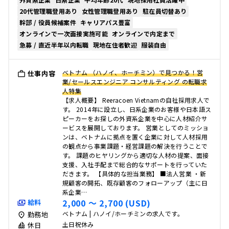
20代管理職登用あり
女性管理職登用あり
駐在員切替あり
幹部 / 役員候補案件
キャリアパス豊富
オンラインで一次面接実施可能
オンラインで内定まで
急募 / 直近半年以内転職
現地在住者歓迎
服装自由
ベトナム （ハノイ、ホーチミン）で見つかる！営
仕事内容
業/セールスエンジニア コンサルティング の転職求
人特集
【求人概要】 Reeracoen Vietnamの自社採用求人で
す。 2014年に設立し、日系企業のお客様や日本語ス
ピーカーをお探しの外資系企業を中心に人材紹介サ
ービスを展開しております。 営業としてのミッショ
ンは、ベトナムに拠点を置く企業に対して人材採用
の観点から事業課題・経営課題の解決を行うことで
す。 課題のヒヤリングから適切な人材の提案、面接
支援、入社手配まで総合的なサポートを行っていた
だきます。 【具体的な担当業務】 ■法人営業 ・新
規顧客の開拓、既存顧客のフォローアップ（主に日
系企業…
2,000 〜 2,700 (USD)
給料
ベトナム | ハノイ/ホーチミンの求人です。
勤務地
土日祝休み
休日