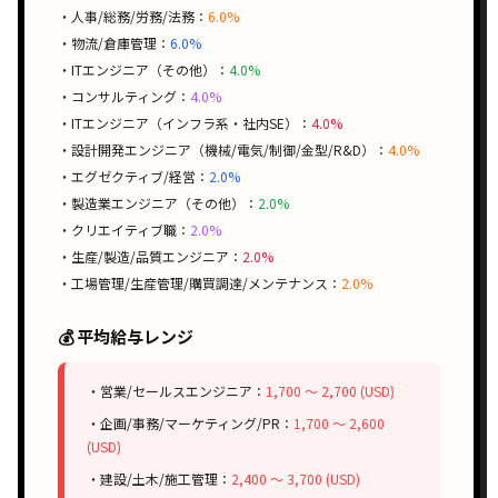
・人事/総務/労務/法務：
6.0%
・物流/倉庫管理：
6.0%
・ITエンジニア（その他）：
4.0%
・コンサルティング：
4.0%
・ITエンジニア（インフラ系・社内SE）：
4.0%
・設計開発エンジニア（機械/電気/制御/金型/R&D）：
4.0%
・エグゼクティブ/経営：
2.0%
・製造業エンジニア（その他）：
2.0%
・クリエイティブ職：
2.0%
・生産/製造/品質エンジニア：
2.0%
・工場管理/生産管理/購買調達/メンテナンス：
2.0%
💰 平均給与レンジ
・営業/セールスエンジニア：
1,700 〜 2,700 (USD)
・企画/事務/マーケティング/PR：
1,700 〜 2,600
(USD)
・建設/土木/施工管理：
2,400 〜 3,700 (USD)