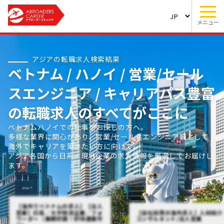
メニュー
アジアの転職求人検索結果
ベトナム / ハノイ / 営業/セール
スエンジニア / キャリアパス豊富
の転職求人のすべてがここに
ベトナムハノイでの仕事をお探しの方へ。
多様な業界に関心があり、営業/セールスエンジニア職として
海外でキャリアを築きたい方に向けて、
アジア各国から日系・現地企業の求人情報を厳選してお届けし
ます。
【海外でベトナムの求人】【法人
営業】日系／大手物流企業／フォ
【自社採用の海外求人】人材紹介
ワーダー（業績好調！好待遇案件
コンサルタント/法人営業