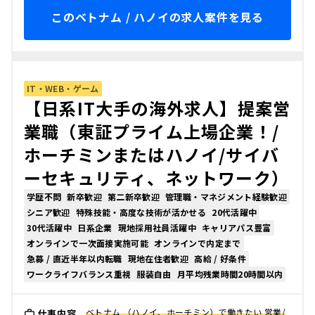
このベトナム / ハノイの求人案件を見る
IT・WEB・ゲーム
【日系IT大手の海外求人】提案営
業職（東証プライム上場企業！/
ホーチミンまたはハノイ/サイバ
ーセキュリティ、ネットワーク）
学歴不問
新卒歓迎
第二新卒歓迎
管理職・マネジメント経験歓迎
シニア歓迎
特殊技能・高度な技術が活かせる
20代活躍中
30代活躍中
日系企業
現地採用社員活躍中
キャリアパス豊富
オンラインで一次面接実施可能
オンラインで内定まで
急募 / 直近半年以内転職
現地在住者歓迎
高給 / 好条件
ワークライフバランス重視
服装自由
月平均残業時間20時間以内
ベトナム （ハノイ、ホーチミン）で働きたい 営業/
仕事内容