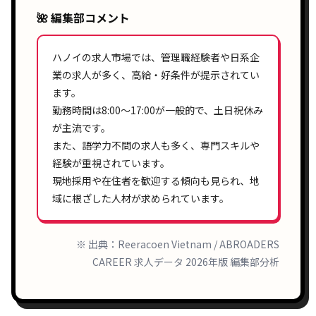
🌺 編集部コメント
ハノイの
求人市場
では、管理職経験者や
日系企
業
の求人が多く、高給・好条件が提示されてい
ます。
勤務時間は
8:00〜17:00
が一般的で、土日祝休み
が主流です。
また、語学力不問の求人も多く、
専門スキル
や
経験が重視されています。
現地採用や在住者を歓迎する傾向も見られ、地
域に根ざした人材が求められています。
※ 出典：Reeracoen Vietnam / ABROADERS
CAREER 求人データ 2026年版 編集部分析