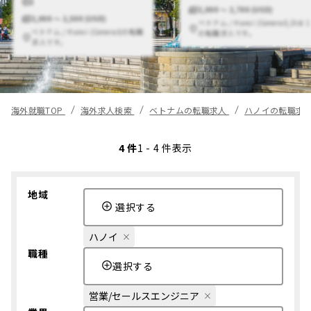
◎）
2,000 〜 2,700 (USD)
2,000 〜 2,500 (USD)
ベトナム / Hanoi (General),Dist 1
ベトナム / Hanoi (General)の転職
の転職求人です。
求人です。
海外就職TOP
海外求人検索
ベトナムの転職求人
ハノイの転職求
4 件
1 - 4 件表示
地域
選択する
ハノイ
職種
選択する
営業/セールスエンジニア