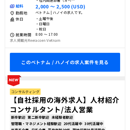
・社内関連部署（オペ…
2,000 〜 2,500 (USD)
給料
ベトナム | ハノイの求人です。
勤務地
・土曜午後
休日
・日曜日
・祝日
8:00 〜 17:00
就業時間
求人掲載元Reeracoen Vietnam
このベトナム / ハノイの求人案件を見る
コンサルティング
【自社採用の海外求人】人材紹介
コンサルタント/法人営業
新卒歓迎
第二新卒歓迎
未経験者歓迎
管理職・マネジメント経験歓迎
20代活躍中
30代活躍中
外資系企業
日系企業
平均年齢20代
現地採用社員活躍中