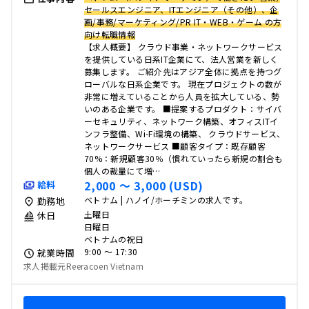
セールスエンジニア、ITエンジニア（その他）、企
画/事務/マーケティング/PR IT・WEB・ゲーム の方
向け転職情報
【求人概要】 クラウド事業・ネットワークサービス
を提供している日系IT企業にて、法人営業を新しく
募集します。 ご紹介先はアジア全体に拠点を持つグ
ローバルな日系企業です。 現在プロジェクトの数が
非常に増えていることから人員を拡大している、勢
いのある企業です。 ■提案するプロダクト：サイバ
ーセキュリティ、ネットワーク構築、オフィスITイ
ンフラ整備、Wi-Fi環境の構築、 クラウドサービス、
ネットワークサービス ■顧客タイプ：既存顧客
70%：新規顧客30％（慣れていったら新規の割合も
個人の裁量にて増…
2,000 〜 3,000 (USD)
給料
ベトナム | ハノイ/ホーチミンの求人です。
勤務地
土曜日
休日
日曜日
ベトナムの祝日
9:00 〜 17:30
就業時間
求人掲載元Reeracoen Vietnam