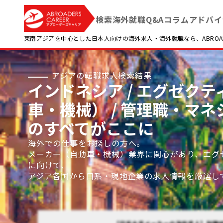
検索
海外就職Q&A
コラム
アドバイ
東南アジアを中心とした日本人向けの海外求人・海外就職なら、ABROADE
アジアの転職求人検索結果
インドネシア / エグゼクテ
車・機械） / 管理職・マ
のすべてがここに
海外での仕事をお探しの方へ。
メーカー（自動車・機械）業界に関心があり、エグ
に向けて、
アジア各国から日系・現地企業の求人情報を厳選し