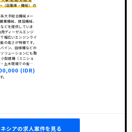
ー（自動車・機械） の
日系大手総合機械メー
、農業機械、建設機械、
ムなどを提供していま
舶用ディーゼルエンジ
まで幅広いエンジンライ
性能の高さが特徴です。
ンバイン、田植機などの
業ソリューションにも取
：小型建機（ミニショ
設・土木現場での省…
00,000 (IDR)
です。
ドネシアの求人案件を見る