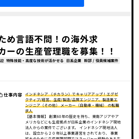
ため言語不問！の海外求
カーの生産管理職を募集！！
迎
特殊技能・高度な技術が活かせる
日系企業
幹部 / 役員候補案件
インドネシア （チカラン）でキャリアアップ！エグゼ
仕事内容
クティブ/経営、生産/製造/品質エンジニア、製造業エ
ンジニア（その他） メーカー（自動車・機械） の転職
求人
【基本情報】 創業60年の歴史を持ち、東南アジアやア
メリカなどにも生産拠点が日系企業のインドネシア現地
法人からの案件でございます。 インドネシア現地法人
は、設立から２０年以上事業運営をされており、 事業
拡大のために生産管理部門でマネージャー経験のある生