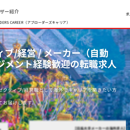
ザー紹介
求
RS CAREER（アブローダーズキャリア）
ィブ/経営 / メーカー（自動
ネジメント経験歓迎の転職求人
ゼクティブ/経営職として海外でキャリアを築きたい方
てお届けします。
【日系大手メーカーの海外求人】