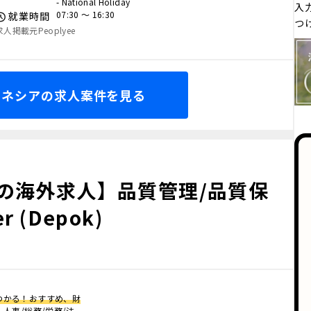
- National Holiday
入
07:30 〜 16:30
就業時間
つ
求人掲載元Peoplyee
ドネシアの求人案件を見る
の海外求人】品質管理/品質保
r (Depok)
つかる！おすすめ、財
人事/総務/労務/法