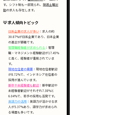
す。
シフト制
も一部見られ、
隔週土曜出
勤
の求人も存在します。
💡 求人傾向トピック
日系企業の求人が多い
：求人の約
30.87%が日系企業であり、日本企業
の進出が顕著です。
管理職経験者が求められる
：管理
職・マネジメント経験歓迎が17.45%
と高く、経験者が重視されていま
す。
現地在住者の需要
：現地在住者歓迎
が8.72%で、インドネシア在住者の
採用が進んでいます。
新卒や未経験者も歓迎
：新卒歓迎や
未経験者歓迎がそれぞれ7.38%と
6.04%で、若手の採用も活発です。
英語力の活用
：英語力が活かせる求
人が5.37%あり、語学力が求められ
る場面も多いです。