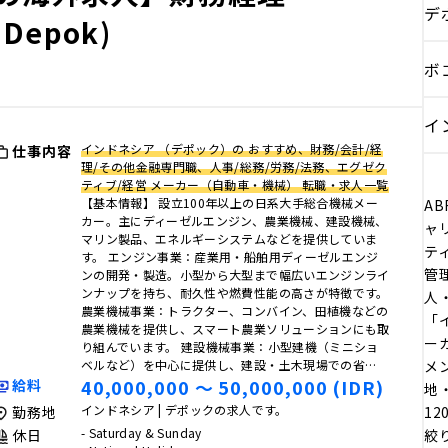
デ
(Depok)
ボ
イ
インドネシア （デポック）の おすすめ、財務/会計/経
仕事内容
理/その他金融専門職、人事/総務/労務/法務、エグゼク
ティブ/経営 メーカー（自動車・機械） 転職・求人一覧
【基本情報】 設立100年以上の日系大手総合機械メー
AB
カー。主にディーゼルエンジン、農業機械、建設機械、
ャ
マリン製品、エネルギーシステムなどを提供していま
テ
す。 エンジン事業：産業用・船舶用ディーゼルエンジ
管
ンの開発・製造。小型から大型まで幅広いエンジンライ
ンナップを持ち、耐久性や燃費性能の高さが特徴です。
人
農業機械事業：トラクター、コンバイン、田植機などの
「イ
農業機械を提供し、スマート農業ソリューションにも取
ー
り組んでいます。 建設機械事業：小型建機（ミニショ
ベルなど）を中心に提供し、建設・土木現場での省…
メ
40,000,000 〜 50,000,000 (IDR)
給料
地
インドネシア | デポックの求人です。
勤務地
1
- Saturday & Sunday
休日
絞