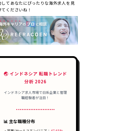
力してあなたにぴったりな海外求人を見
けてくださいね！
🌏 インドネシア 転職トレンド
分析 2026
インドネシア求人市場で日系企業と管理
職経験者が注目！
📊 主な職種分布
・営業/セールスエンジニア：
47.65%