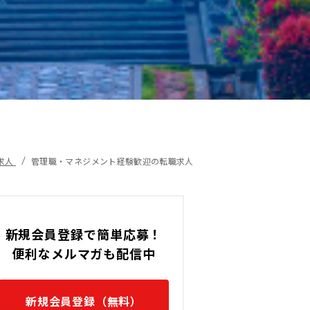
外求人】 鋼板加工メーカー
職を募集！！
32,000,000 〜 37,000,000 (IDR
。
インドネシア / Cikarangの転
求人
管理職・マネジメント経験歓迎の転職求人
新規会員登録で簡単応募！
便利なメルマガも配信中
新規会員登録（無料）