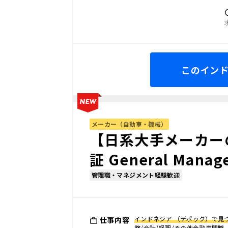
このイン
メーカー（自動車・機械）
【日系大手メーカー
証 General Manage
管理職・マネジメント経験歓迎
インドネシア （デポック）で見
仕事内容
務/会計/経理/その他金融専門職、