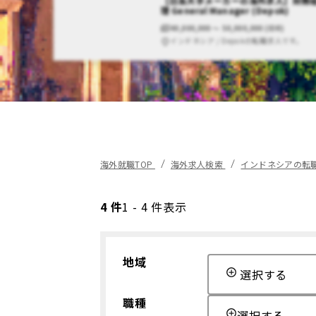
【日系大手メーカーの海外求人】財務
理 General Manager (Depok)
40,000,000 〜 50,000,000 (IDR)
インドネシア / Depokの転職求人です。
海外就職TOP
海外求人検索
インドネシアの転
4 件
1 - 4 件表示
地域
選択する
職種
選択する