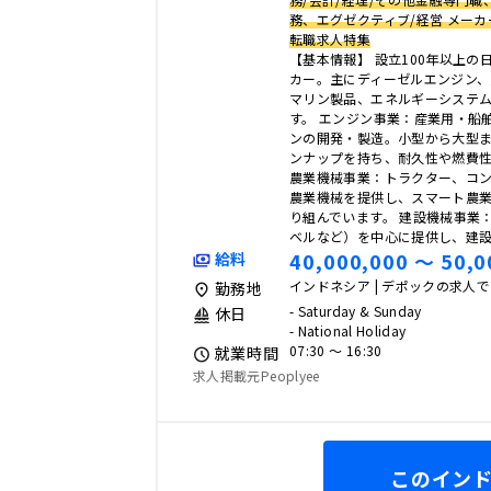
務、エグゼクティブ/経営 メーカ
転職求人特集
【基本情報】 設立100年以上の
カー。主にディーゼルエンジン
マリン製品、エネルギーシステ
す。 エンジン事業：産業用・船
ンの開発・製造。小型から大型
ンナップを持ち、耐久性や燃費
農業機械事業：トラクター、コ
農業機械を提供し、スマート農
り組んでいます。 建設機械事業
ベルなど）を中心に提供し、建
40,000,000 〜 50,0
給料
インドネシア | デポックの求人
勤務地
- Saturday & Sunday
休日
- National Holiday
07:30 〜 16:30
就業時間
求人掲載元Peoplyee
このイン