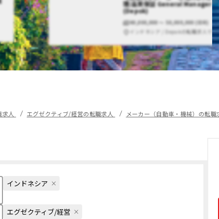
経
理/品質保証 General Manager
(Depok)
40,000,000 〜 50,000,000 (IDR)
インドネシア / Depokの転職求人です
職求人
エグゼクティブ/経営の転職求人
メーカー（自動車・機械）の転職
インドネシア
エグゼクティブ/経営