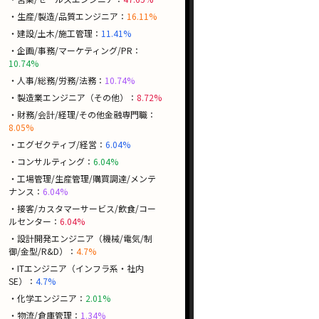
・生産/製造/品質エンジニア：
16.11%
・建設/土木/施工管理：
11.41%
・企画/事務/マーケティング/PR：
10.74%
・人事/総務/労務/法務：
10.74%
・製造業エンジニア（その他）：
8.72%
・財務/会計/経理/その他金融専門職：
8.05%
・エグゼクティブ/経営：
6.04%
・コンサルティング：
6.04%
・工場管理/生産管理/購買調達/メンテ
ナンス：
6.04%
・接客/カスタマーサービス/飲食/コー
ルセンター：
6.04%
・設計開発エンジニア（機械/電気/制
御/金型/R&D）：
4.7%
・ITエンジニア（インフラ系・社内
SE）：
4.7%
・化学エンジニア：
2.01%
・物流/倉庫管理：
1.34%