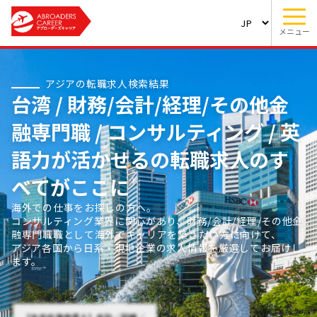
メニュー
アジアの転職求人検索結果
台湾 / 財務/会計/経理/その他金
融専門職 / コンサルティング / 英
語力が活かせるの転職求人のす
べてがここに
海外での仕事をお探しの方へ。
コンサルティング業界に関心があり、財務/会計/経理/その他金
融専門職職として海外でキャリアを築きたい方に向けて、
アジア各国から日系・現地企業の求人情報を厳選してお届けし
ます。