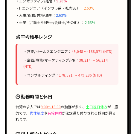
・エグゼクティブ/経営：
5.26%
・ITエンジニア（インフラ系・社内SE）：
2.63%
・人事/総務/労務/法務：
2.63%
・士業（弁護士/税理士/会計士/その他）：
2.63%
💰 平均給与レンジ
・営業/セールスエンジニア：
49,048 〜 188,571 (NTD)
・企画/事務/マーケティング/PR：
38,214 〜 56,214
(NTD)
・コンサルティング：
178,571 〜 479,286 (NTD)
🕒 勤務時間と休日
台湾の求人では
9:00〜18:00
の勤務が多く、
土日祝日休み
が一般
的です。
代休制度
や
有給休暇
が法定通り付与される傾向が見ら
れます。
💡 求人傾向トピック