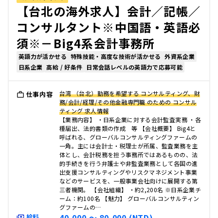
【台北の海外求人】会計／記帳／
コンサルタント※中国語・英語必
須※－Big4系会計事務所
英語力が活かせる
特殊技能・高度な技術が活かせる
外資系企業
日系企業
高給 / 好条件
日常会話レベルの英語力で応募可能
台湾 （台北）勤務を希望する コンサルティング、財
仕事内容
務/会計/経理/その他金融専門職 のための コンサル
ティング 求人情報
【業務内容】 ・日系企業に対する会計監査実務 ・各
種届出、法的書類の作成 等 【会社概要】 Big4と
呼ばれる、グローバルコンサルティングファームの
一角。主には会計士・税理士が所属、監査業務を主
体とし、会計税務を担う事務所ではあるものの、法
的手続きを行う弁護士や非監査業務として各国の進
出支援コンサルティングやリスクマネジメント事業
などのサービスを、一般事業会社向けに展開する第
三者機関。 【会社組織】 ・約2,200名 ※日系企業チ
ーム：約100名 【魅力】 グローバルコンサルティン
グファームの…
40,000 〜 80,000 (NTD)
給料