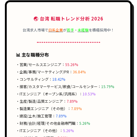
🌏 台湾 転職トレンド分析 2026
台湾求人市場で
日系企業
が
若手
・
未経験
を積極採用中！
📊 主な職種分布
・営業/セールスエンジニア：
55.26%
・企画/事務/マーケティング/PR：
36.84%
・コンサルティング：
18.42%
・接客/カスタマーサービス/飲食/コールセンター：
15.79%
・ITエンジニア（オープン系/汎用系）：
10.53%
・生産/製造/品質エンジニア：
7.89%
・製造業エンジニア（その他）：
7.89%
・建設/土木/施工管理：
7.89%
・財務/会計/経理/その他金融専門職：
5.26%
・ITエンジニア（その他）：
5.26%