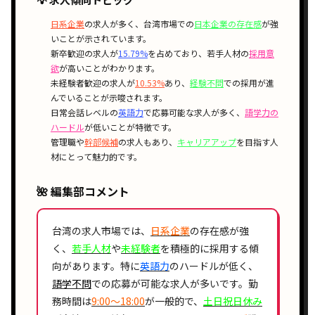
日系企業
の求人が多く、台湾市場での
日本企業の存在感
が強
いことが示されています。
新卒歓迎の求人が
15.79%
を占めており、若手人材の
採用意
欲
が高いことがわかります。
未経験者歓迎の求人が
10.53%
あり、
経験不問
での採用が進
んでいることが示唆されます。
日常会話レベルの
英語力
で応募可能な求人が多く、
語学力の
ハードル
が低いことが特徴です。
管理職や
幹部候補
の求人もあり、
キャリアアップ
を目指す人
材にとって魅力的です。
🌺 編集部コメント
台湾の求人市場では、
日系企業
の存在感が強
く、
若手人材
や
未経験者
を積極的に採用する傾
向があります。特に
英語力
のハードルが低く、
語学不問
での応募が可能な求人が多いです。勤
務時間は
9:00〜18:00
が一般的で、
土日祝日休み