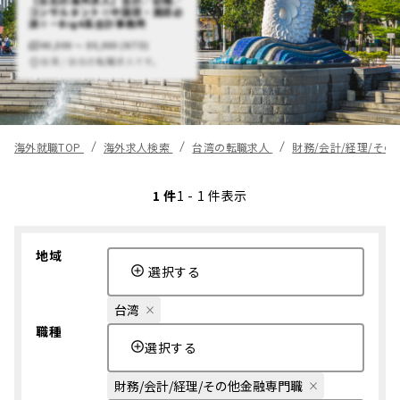
【台北の海外求人】会計／記帳／
コンサルタント※中国語・英語必
須※－Big4系会計事務所
40,000 〜 80,000 (NTD)
台湾 / 台北の転職求人です。
海外就職TOP
海外求人検索
台湾の転職求人
財務/会計/経理/そ
1 件
1 - 1 件表示
地域
選択する
台湾
職種
選択する
財務/会計/経理/その他金融専門職