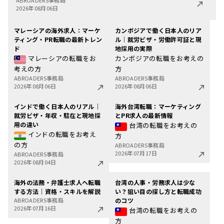
2026年08月06日
マレーシアの海外求人：マーケ
カンボジアで働く日本人のリア
ティング・PR転職の最新トレン
ル｜就労ビザ・労働許可証と現
ド
地採用の実際
マレーシアの転職をお
カンボジアの転職をお考えの
考えの方
方
ABROADERS事務局
ABROADERS事務局
2026年08月06日
2026年08月06日
インドで働く日本人のリアル｜
海外台湾転職：マーケティング
就労ビザ・年収・駐在と現地採
とPR求人の最新情報
用の違い
台湾の転職をお考えの
インドの転職をお考え
方
の方
ABROADERS事務局
2026年07月17日
ABROADERS事務局
2026年08月04日
海外の法務・弁護士求人へ転職
台湾の人事・労務求人は少な
する方法｜資格・スキルを解説
い？狙い目の探し方と転職成功
ABROADERS事務局
のコツ
2026年07月16日
台湾の転職をお考えの
方