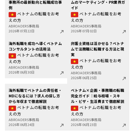
事務所の最新動向と転職成功事
ムのマーケティング・PR業界ガ
例
イド
ベトナムの転職をお考
ベトナムの転職をお考
えの方
えの方
ABROADERS事務局
ABROADERS事務局
2026年07月22日
2026年07月02日
海外転職を成功へ導くベトナム
弁護士資格は活かせる？ベトナ
コンサルタントの活用法
ムで法務職に転職する方法と現
実
ベトナムの転職をお考
ベトナムの転職をお考
えの方
えの方
ABROADERS事務局
2026年06月30日
ABROADERS事務局
2026年06月25日
海外転職でベトナムの責任者・
ベトナム×企画・事務職の転職
MDになるには？求人の探し方
完全ガイド｜給与相場・スキ
から年収まで徹底解説
ル・ビザ・生活費まで徹底解説
ベトナムの転職をお考
ベトナムの転職をお考
えの方
えの方
ABROADERS事務局
ABROADERS事務局
2026年06月24日
2026年06月23日