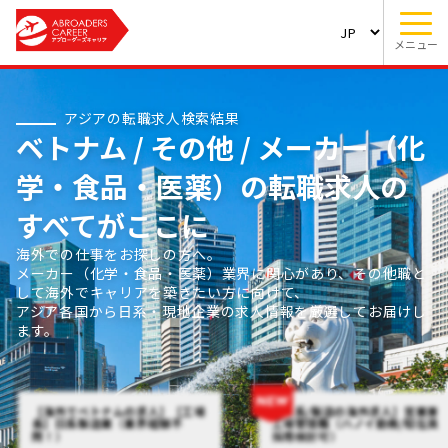
メニュー
アジアの転職求人検索結果
ベトナム / その他 / メーカー（化
学・食品・医薬）の転職求人の
すべてがここに
海外での仕事をお探しの方へ。
メーカー（化学・食品・医薬）業界に関心があり、その他職と
して海外でキャリアを築きたい方に向けて、
アジア各国から日系・現地企業の求人情報を厳選してお届けし
ます。
【海外でベトナムの求人】【工場
【日系/製造の海外求人】営業兼
長】日系製造業（業界経験不
工場管理職（ハノイ勤務/駐在員
問！）
採用検討可）