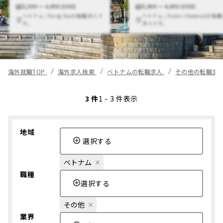
2,500 〜 4,000 (USD)
3,000 〜 4,000 (USD)
ベトナム / Dong Naiの転職求人で
ベトナム / Hanoi (General)の転職
す。
求人です。
海外就職TOP
海外求人検索
ベトナムの転職求人
その他の転職求
3 件
1 - 3 件表示
地域
選択する
ベトナム
職種
選択する
その他
業界