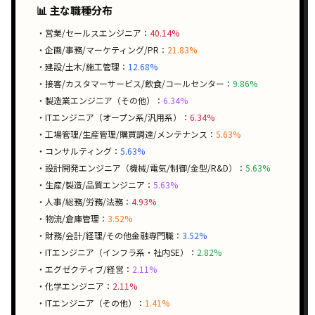
📊 主な職種分布
・営業/セールスエンジニア：
40.14%
・企画/事務/マーケティング/PR：
21.83%
・建設/土木/施工管理：
12.68%
・接客/カスタマーサービス/飲食/コールセンター：
9.86%
・製造業エンジニア（その他）：
6.34%
・ITエンジニア（オープン系/汎用系）：
6.34%
・工場管理/生産管理/購買調達/メンテナンス：
5.63%
・コンサルティング：
5.63%
・設計開発エンジニア（機械/電気/制御/金型/R&D）：
5.63%
・生産/製造/品質エンジニア：
5.63%
・人事/総務/労務/法務：
4.93%
・物流/倉庫管理：
3.52%
・財務/会計/経理/その他金融専門職：
3.52%
・ITエンジニア（インフラ系・社内SE）：
2.82%
・エグゼクティブ/経営：
2.11%
・化学エンジニア：
2.11%
・ITエンジニア（その他）：
1.41%