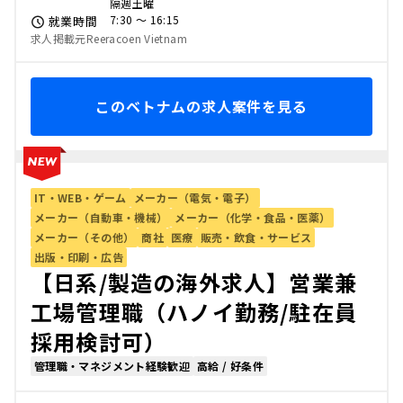
隔週土曜
7:30 〜 16:15
就業時間
求人掲載元Reeracoen Vietnam
このベトナムの求人案件を見る
IT・WEB・ゲーム
メーカー（電気・電子）
メーカー（自動車・機械）
メーカー（化学・食品・医薬）
メーカー（その他）
商社
医療
販売・飲食・サービス
出版・印刷・広告
【日系/製造の海外求人】営業兼
工場管理職（ハノイ勤務/駐在員
採用検討可）
管理職・マネジメント経験歓迎
高給 / 好条件