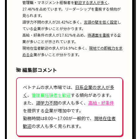
管理職・マネジメント経験者を
歓迎する求人が多く
、
27.46%を占めています。リーダーシップを重視する傾向が
見られます。
語学力不問の求人が20.42%と多く、
言語の壁を低く設定
し
ている企業が多いことが分かります。
高給・好条件の求人が17.61%を占め、
待遇面を重視
する企
業が多いことが示されています。
現地在住者歓迎の求人が16.9%と多く、
現地での即戦力を求
める
企業が多いことが分かります。
🌺 編集部コメント
ベトナムの求人市場では、
日系企業の求人が多
く
、
管理職経験者を歓迎
する傾向があります。
また、
語学力不問
の求人も多く、
高給・好条件
を提供する企業が増加中です。
勤務時間は8:00〜17:00が一般的で、
現地在住者
歓迎
の求人も多く見られます。