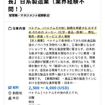
長】日系製造業（業界経験不
問！）
管理職・マネジメント経験歓迎
ベトナム （ベトナムその他）勤務を希望する おすす
仕事内容
め のための メーカー（化学・食品・医薬）、商社、
販売・飲食・サービス 求人情報
【求人概要】 ベトナムで長年培ってきた日系食品製
造のノウハウを次世代へと繋ぐ、工場の要となるポ
ジションです。単なる製造管理に留まらず、日本的
な視点や高い品質意識を現地のスタッフに教育・浸
透させることが最大のミッションとなります。現場
には通訳が配置されているため、語学力よりも「現
場を動かす力」や「細部へのこだわり」を重視して
います。活気ある現場でスタッフと共に汗を流し、
高品質な製品を世界へ届けるやりがいを実感できる
環境です。 【業務詳細】 ・食品工場の製造ラインに
おける全体的な進捗管理 ・日本の…
2,500 〜 4,000 (USD)
給料
ベトナム | ベトナムその他の求人です。
勤務地
日曜
休日
祝日