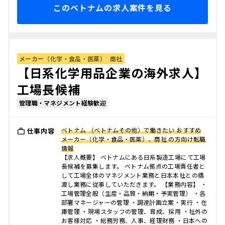
このベトナムの求人案件を見る
メーカー（化学・食品・医薬）
商社
【日系化学用品企業の海外求人】
工場長候補
管理職・マネジメント経験歓迎
ベトナム （ベトナムその他）で働きたい おすすめ
仕事内容
メーカー（化学・食品・医薬）、商社 の方向け転職
情報
【求人概要】 ベトナムにある日系製造工場にて工場
長候補を募集します。 ベトナム拠点の工場責任者と
して工場全体のマネジメント業務と日本本社との橋
渡し業務に従事していただきます。 【業務内容】 ・
工場管理全般（生産・品質・納期・予実管理） ・各
部署マネージャーの管理 ・調達計画立案・実行 ・在
庫管理 ・現場スタッフの管理、育成、採用 ・社外の
お客様対応 ・総務労務、人事、経理財務 ・日本への