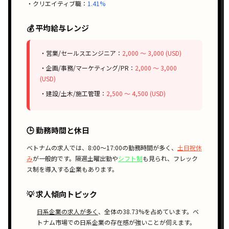
・クリエイティブ職：
1.41%
💰 平均給与レンジ
・営業/セールスエンジニア：
2,000 〜 3,000 (USD)
・企画/事務/マーケティング/PR：
2,000 〜 3,000
(USD)
・建設/土木/施工管理：
2,500 〜 4,500 (USD)
🕒 勤務時間と休日
ベトナムの求人では、
8:00〜17:00
の勤務時間が多く、
土日祝休
み
が一般的です。
隔週土曜出勤
や
シフト制
も見られ、
フレック
ス制
を導入する企業もあります。
💡 求人傾向トピック
日系企業の求人が多く
、全体の38.73%を占めています。ベ
トナム市場での日系企業の存在感が強いことが伺えます。