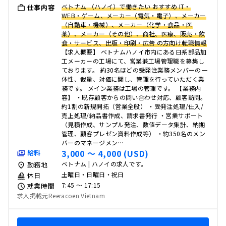
ベトナム （ハノイ）で働きたい おすすめ IT・
仕事内容
WEB・ゲーム、メーカー（電気・電子）、メーカー
（自動車・機械）、メーカー（化学・食品・医
薬）、メーカー（その他）、商社、医療、販売・飲
食・サービス、出版・印刷・広告 の方向け転職情報
【求人概要】 ベトナムハノイ市内にある日系部品加
工メーカーの工場にて、営業兼工場管理職を募集し
ております。 約30名ほどの受発注業務メンバーの一
体性、裁量、対価に関し、管理を行っていただく業
務です。 メイン業務は工場の管理です。 【業務内
容】 ・既存顧客からの問い合わせ対応、顧客訪問。
約1割の新規開拓（営業全般） ・受発注処理/仕入/
売上処理/納品書作成、請求書発行 ・営業サポート
（見積作成、サンプル発注、数値データ集計、納期
管理、顧客プレゼン資料作成等） ・約350名のメン
バーのマネージメン…
3,000 〜 4,000 (USD)
給料
ベトナム | ハノイの求人です。
勤務地
土曜日・日曜日・祝日
休日
7:45 〜 17:15
就業時間
求人掲載元Reeracoen Vietnam