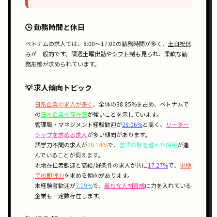
🕒 勤務時間と休日
ベトナムの求人では、
8:00〜17:00
の勤務時間が多く、
土日祝休
み
が一般的です。
隔週土曜出勤
や
シフト制
も見られ、柔軟な勤
務形態が求められています。
💡 求人傾向トピック
日系企業の求人が多く
、全体の38.85%を占め、ベトナムで
の
日本企業の存在感
が強いことを示しています。
管理職・マネジメント経験歓迎が
28.06%
と高く、
リーダー
シップを求める求人
が多い傾向があります。
語学力不問の求人が
20.14%
で、
言語の壁を越えた採用
が進
んでいることが伺えます。
現地在住者歓迎と高給/好条件の求人が共に
17.27%
で、
現地
での即戦力
を求める傾向があります。
未経験者歓迎が
7.19%
で、
新たな人材育成
に力を入れている
企業も一定数存在します。