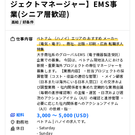
ジェクトマネージャー】EMS事
業(シニア層歓迎)
高給 / 好条件
ベトナム （ハノイ）エリアの おすすめ メーカー
仕事内容
（電気・電子）、商社、出版・印刷・広告 転職求人
特集
大手商社系のグローバルEMS（電子機器製造受託）
企業での募集。 今回は、ベトナム現地法人における
新規・重要海外プロジェクトの専任マネージャーを
募集します。 【業務内容】 ・担当プロジェクトの採
算管理（コスト・収益の適切な管理） ・メイン顧客
（日本または海外にいる日本人窓口）との交渉およ
び調整業務 ・社内関係者を集めた定期的な業務会議
（毎朝の進捗確認等）の主催・運営 ・日次および週
次のアクションアイテム（A/I）の確認と進捗管理 ・
必要に応じた社内関係者へのアクションアイテム
（A/I）の依頼・指…
3,000 〜 5,000 (USD)
給料
ベトナム | ハノイの求人です。
勤務地
- Saturday
休日
- Sunday