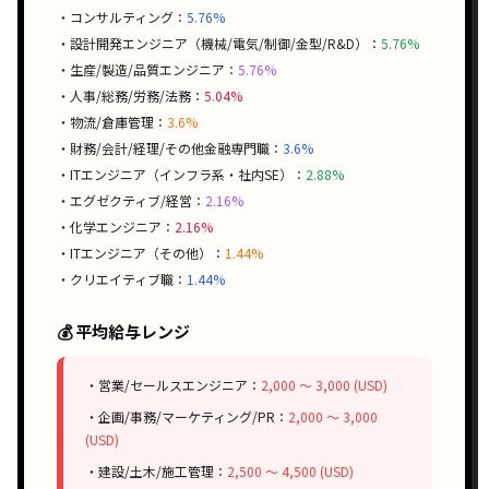
・コンサルティング：
5.76%
・設計開発エンジニア（機械/電気/制御/金型/R&D）：
5.76%
・生産/製造/品質エンジニア：
5.76%
・人事/総務/労務/法務：
5.04%
・物流/倉庫管理：
3.6%
・財務/会計/経理/その他金融専門職：
3.6%
・ITエンジニア（インフラ系・社内SE）：
2.88%
・エグゼクティブ/経営：
2.16%
・化学エンジニア：
2.16%
・ITエンジニア（その他）：
1.44%
・クリエイティブ職：
1.44%
💰 平均給与レンジ
・営業/セールスエンジニア：
2,000 〜 3,000 (USD)
・企画/事務/マーケティング/PR：
2,000 〜 3,000
(USD)
・建設/土木/施工管理：
2,500 〜 4,500 (USD)