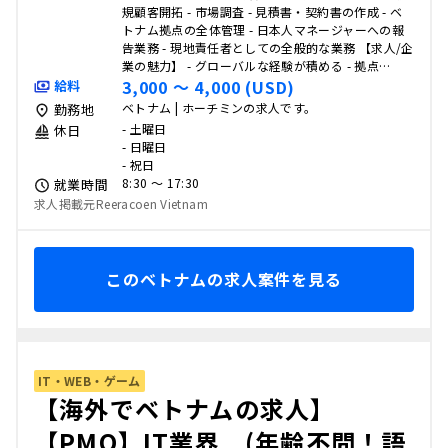
規顧客開拓 - 市場調査 - 見積書・契約書の作成 - ベ
トナム拠点の全体管理 - 日本人マネージャーへの報
告業務 - 現地責任者としての全般的な業務 【求人/企
業の魅力】 - グローバルな経験が積める - 拠点…
3,000 〜 4,000 (USD)
給料
ベトナム | ホーチミンの求人です。
勤務地
- 土曜日
休日
- 日曜日
- 祝日
8:30 〜 17:30
就業時間
求人掲載元Reeracoen Vietnam
このベトナムの求人案件を見る
IT・WEB・ゲーム
【海外でベトナムの求人】
【PMO】IT業界 (年齢不問！語