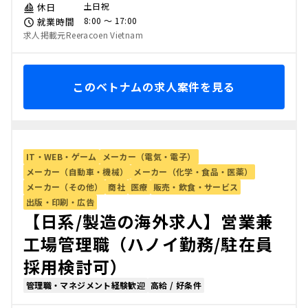
土日祝
休日
8:00 〜 17:00
就業時間
求人掲載元Reeracoen Vietnam
このベトナムの求人案件を見る
IT・WEB・ゲーム
メーカー（電気・電子）
メーカー（自動車・機械）
メーカー（化学・食品・医薬）
メーカー（その他）
商社
医療
販売・飲食・サービス
出版・印刷・広告
【日系/製造の海外求人】営業兼
工場管理職（ハノイ勤務/駐在員
採用検討可）
管理職・マネジメント経験歓迎
高給 / 好条件