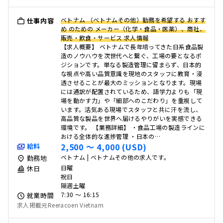
ベトナム （ベトナムその他）勤務を希望する おすす
仕事内容
め のための メーカー（化学・食品・医薬）、商社、
販売・飲食・サービス 求人情報
【求人概要】 ベトナムで長年培ってきた日系食品製
造のノウハウを次世代へと繋ぐ、工場の要となるポ
ジションです。単なる製造管理に留まらず、日本的
な視点や高い品質意識を現地のスタッフに教育・浸
透させることが最大のミッションとなります。現場
には通訳が配置されているため、語学力よりも「現
場を動かす力」や「細部へのこだわり」を重視して
います。活気ある現場でスタッフと共に汗を流し、
高品質な製品を世界へ届けるやりがいを実感できる
環境です。 【業務詳細】 ・食品工場の製造ラインに
おける全体的な進捗管理 ・日本の…
2,500 〜 4,000 (USD)
給料
ベトナム | ベトナムその他の求人です。
勤務地
日曜
休日
祝日
隔週土曜
7:30 〜 16:15
就業時間
求人掲載元Reeracoen Vietnam