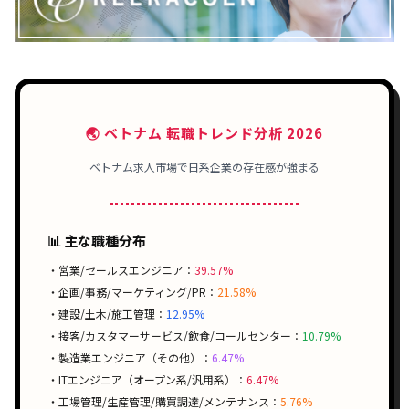
🌏 ベトナム 転職トレンド分析 2026
ベトナム求人市場で日系企業の存在感が強まる
📊 主な職種分布
・営業/セールスエンジニア：
39.57%
・企画/事務/マーケティング/PR：
21.58%
・建設/土木/施工管理：
12.95%
・接客/カスタマーサービス/飲食/コールセンター：
10.79%
・製造業エンジニア（その他）：
6.47%
・ITエンジニア（オープン系/汎用系）：
6.47%
・工場管理/生産管理/購買調達/メンテナンス：
5.76%