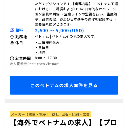
ただくポジションです 【業務内容】 ・ベトナム工場
における、工場長およびCPOの日常的なオペレーシ
ョン業務の補佐 ・生産ラインの監視を行い、生産効
率、品質管理、および日本基準の遵守を徹底する ・
主要日系顧客とのコミ…
2,500 〜 5,000 (USD)
給料
ベトナム | ベトナムその他の求人です。
勤務地
・土曜隔週休み
休日
・日曜日
・祝日
8:00 〜 17:30
就業時間
求人掲載元Reeracoen Vietnam
このベトナムの求人案件を見る
メーカー（電気・電子）
商社
出版・印刷・広告
【海外でベトナムの求人】【プロ