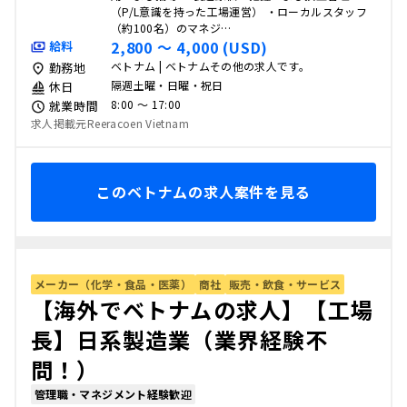
（P/L意識を持った工場運営） ・ローカルスタッフ
（約100名）のマネジ…
2,800 〜 4,000 (USD)
給料
ベトナム | ベトナムその他の求人です。
勤務地
隔週土曜・日曜・祝日
休日
8:00 〜 17:00
就業時間
求人掲載元Reeracoen Vietnam
このベトナムの求人案件を見る
メーカー（化学・食品・医薬）
商社
販売・飲食・サービス
【海外でベトナムの求人】【工場
長】日系製造業（業界経験不
問！）
管理職・マネジメント経験歓迎