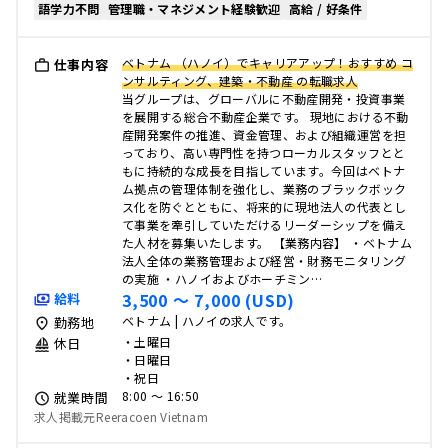
語学力不問
管理職・マネジメント経験歓迎
高給 / 好条件
ベトナム （ハノイ）でキャリアアップ！おすすめ コ
仕事内容
ンサルティング、建築・不動産 の転職求人
当グループは、グローバルに不動産開発・投資事業
を展開する総合不動産企業です。 現地における不動
産開発案件の推進、資金管理、および組織運営を担
っており、高い専門性を持つローカルスタッフとと
もに持続的な成長を目指しています。今回はベトナ
ム拠点の管理体制を強化し、業務のブラックボック
ス化を防ぐとともに、将来的に現地法人の代表とし
て事業を牽引していただけるリーダーシップを備え
た人材を募集いたします。 【業務内容】 ・ベトナム
法人全体の業務管理および経営・財務モニタリング
の実施 ・ハノイおよびホーチミン…
3,500 〜 7,000 (USD)
給料
ベトナム | ハノイの求人です。
勤務地
・土曜日
休日
・日曜日
・祝日
8:00 〜 16:50
就業時間
求人掲載元Reeracoen Vietnam