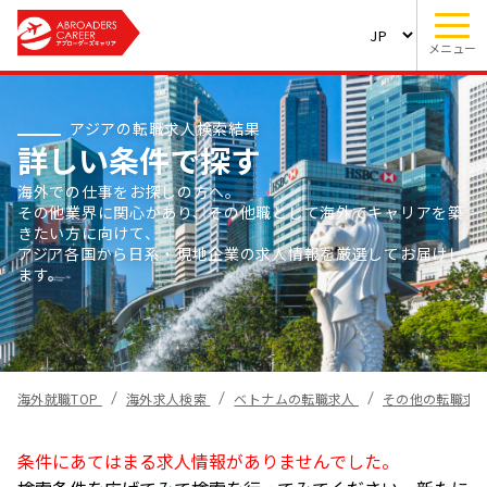
メニュー
アジアの転職求人検索結果
詳しい条件で探す
海外での仕事をお探しの方へ。
その他業界に関心があり、その他職として海外でキャリアを築
きたい方に向けて、
アジア各国から日系・現地企業の求人情報を厳選してお届けし
ます。
海外就職TOP
海外求人検索
ベトナムの転職求人
その他の転職求
条件にあてはまる求人情報がありませんでした。