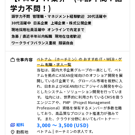
学力不問！)
語学力不問
管理職・マネジメント経験歓迎
20代活躍中
30代活躍中
日系企業
上場企業・株式公開企業
現地採用社員活躍中
オンラインで内定まで
急募 / 直近半年以内転職
現地在住者歓迎
ワークライフバランス重視
服装自由
ベトナム （ホーチミン）の おすすめ IT・WEB・ゲ
仕事内容
ーム 転職・求人一覧
当社は、国内大手企業グループの一員として、ベト
ナムを拠点にASEAN全域向けのオフショア開発を展
開しているIT企業です。 グローバル市場を視野に入
れ、日本およびASEAN向けにアジャイル開発を中心
としたシステム・ソリューション開発を行っていま
す。 社内には、世界的に利用されているCMSを扱う
エンジニアや、PMP（Project Management
Professional）資格を保有するメンバーが多数在籍
しており、高品質なプロジェクト推進力が強みで
す。 また、クラウド分野においてもパートナー…
3,000 〜 3,500 (USD)
給料
ベトナム | ホーチミンの求人です。
勤務地