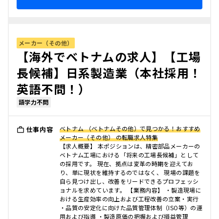
メーカー（その他）
【海外でベトナムの求人】【工場
長候補】日系製造業（本社採用！
英語不問！）
語学力不問
ベトナム （ベトナムその他）で見つかる！おすすめ
仕事内容
メーカー（その他） の転職求人特集
【求人概要】 本ポジションは、精密部品メーカーの
ベトナム工場における「将来の工場長候補」として
の採用です。 現在、拠点は変革の時期を迎えてお
り、単に現状を維持するのではなく、 現場の課題を
自ら見つけ出し、改善をリードできるプロフェッシ
ョナルを求めています。 【業務内容】 ・製造現場に
おける生産効率の向上および工程改善の立案・実行
・品質の安定化に向けた品質管理体制（ISO等）の運
用および指導 ・製造原価の把握および損益管理