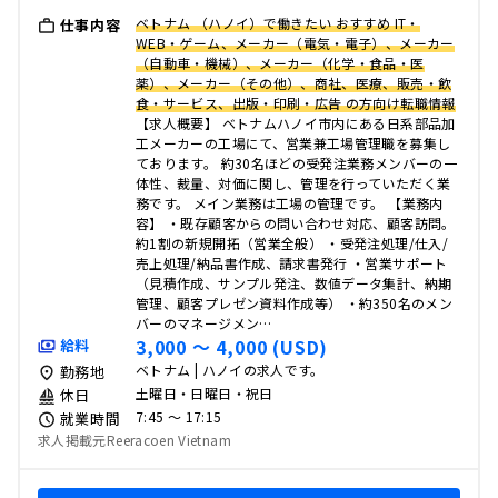
ベトナム （ハノイ）で働きたい おすすめ IT・
仕事内容
WEB・ゲーム、メーカー（電気・電子）、メーカー
（自動車・機械）、メーカー（化学・食品・医
薬）、メーカー（その他）、商社、医療、販売・飲
食・サービス、出版・印刷・広告 の方向け転職情報
【求人概要】 ベトナムハノイ市内にある日系部品加
工メーカーの工場にて、営業兼工場管理職を募集し
ております。 約30名ほどの受発注業務メンバーの一
体性、裁量、対価に関し、管理を行っていただく業
務です。 メイン業務は工場の管理です。 【業務内
容】 ・既存顧客からの問い合わせ対応、顧客訪問。
約1割の新規開拓（営業全般） ・受発注処理/仕入/
売上処理/納品書作成、請求書発行 ・営業サポート
（見積作成、サンプル発注、数値データ集計、納期
管理、顧客プレゼン資料作成等） ・約350名のメン
バーのマネージメン…
3,000 〜 4,000 (USD)
給料
ベトナム | ハノイの求人です。
勤務地
土曜日・日曜日・祝日
休日
7:45 〜 17:15
就業時間
求人掲載元Reeracoen Vietnam