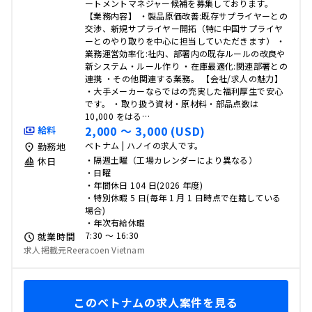
ートメントマネジャー候補を募集しております。
【業務内容】 ・製品原価改善:既存サプライヤーとの
交渉、新規サプライヤー開拓（特に中国サプライヤ
ーとのやり取りを中心に担当していただきます） ・
業務運営効率化:社内、部署内の既存ルールの改良や
新システム・ルール作り ・在庫最適化:関連部署との
連携 ・その他関連する業務。 【会社/求人の魅力】
・大手メーカーならではの充実した福利厚生で安心
です。 ・取り扱う資材・原材料・部品点数は
10,000 をはる…
2,000 〜 3,000 (USD)
給料
ベトナム | ハノイの求人です。
勤務地
・隔週土曜（工場カレンダーにより異なる）
休日
・日曜
・年間休日 104 日(2026 年度)
・特別休暇 5 日(毎年 1 月 1 日時点で在籍している
場合)
・年次有給休暇
7:30 〜 16:30
就業時間
求人掲載元Reeracoen Vietnam
このベトナムの求人案件を見る