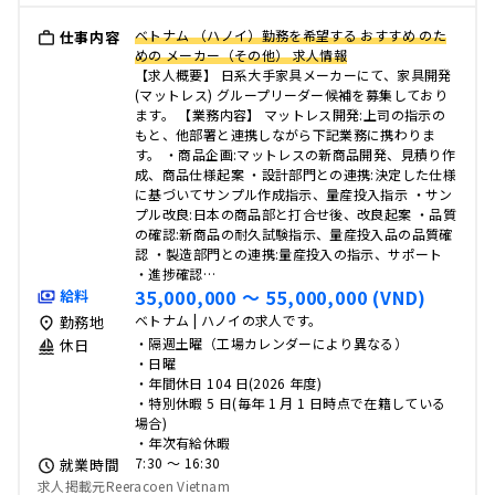
ベトナム （ハノイ）勤務を希望する おすすめ のた
仕事内容
めの メーカー（その他） 求人情報
【求人概要】 日系大手家具メーカーにて、家具開発
(マットレス) グループリーダー候補を募集しており
ます。 【業務内容】 マットレス開発:上司の指示の
もと、他部署と連携しながら下記業務に携わりま
す。 ・商品企画:マットレスの新商品開発、見積り作
成、商品仕様起案 ・設計部門との連携:決定した仕様
に基づいてサンプル作成指示、量産投入指示 ・サン
プル改良:日本の商品部と打合せ後、改良起案 ・品質
の確認:新商品の耐久試験指示、量産投入品の品質確
認 ・製造部門との連携:量産投入の指示、サポート
・進捗確認…
35,000,000 〜 55,000,000 (VND)
給料
ベトナム | ハノイの求人です。
勤務地
・隔週土曜（工場カレンダーにより異なる）
休日
・日曜
・年間休日 104 日(2026 年度)
・特別休暇 5 日(毎年 1 月 1 日時点で在籍している
場合)
・年次有給休暇
7:30 〜 16:30
就業時間
求人掲載元Reeracoen Vietnam