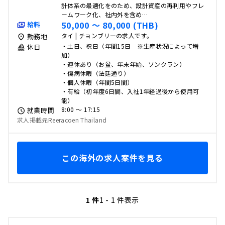
計体系の最適化をのため、設計資産の再利用やフレ
ームワーク化、社内外を含め…
50,000 〜 80,000 (THB)
給料
タイ | チョンブリーの求人です。
勤務地
・土日、祝日（年間15日 ※生産状況によって増
休日
加）
・連休あり（お盆、年末年始、ソンクラン）
・傷病休暇（法廷通り）
・個人休暇（年間5日間）
・有給（初年度6日間、入社1年経過後から使用可
能）
8:00 〜 17:15
就業時間
求人掲載元Reeracoen Thailand
この海外の求人案件を見る
1 件
1 - 1 件表示