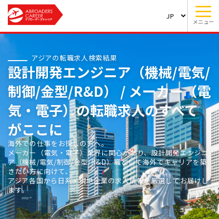
メニュー
アジアの転職求人検索結果
設計開発エンジニア（機械/電気/
制御/金型/R&D） / メーカー（電
気・電子）の転職求人のすべて
がここに
海外での仕事をお探しの方へ。
メーカー（電気・電子）業界に関心があり、設計開発エンジニ
ア（機械/電気/制御/金型/R&D）職として海外でキャリアを築
きたい方に向けて、
アジア各国から日系・現地企業の求人情報を厳選してお届けし
ます。