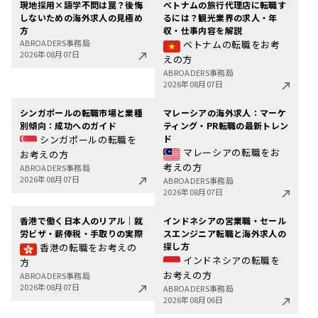
現地採用×語学不問は罠？後悔
ベトナムの旅行代理店に転職す
しないための海外求人の見極め
るには？観光業界の求人・年
方
収・仕事内容を解説
ABROADERS事務局
ベトナムの転職をお考
2026年08月07日
えの方
ABROADERS事務局
2026年08月07日
シンガポールの転職市場と業種
マレーシアの海外求人：マーケ
別傾向：成功へのガイド
ティング・PR転職の最新トレン
ド
シンガポールの転職を
マレーシアの転職をお
お考えの方
考えの方
ABROADERS事務局
2026年08月07日
ABROADERS事務局
2026年08月07日
香港で働く日本人のリアル｜就
インドネシアの営業職・セール
労ビザ・薪俸税・手取りの実際
スエンジニア転職と海外求人の
探し方
香港の転職をお考えの
インドネシアの転職を
方
お考えの方
ABROADERS事務局
2026年08月07日
ABROADERS事務局
2026年08月06日