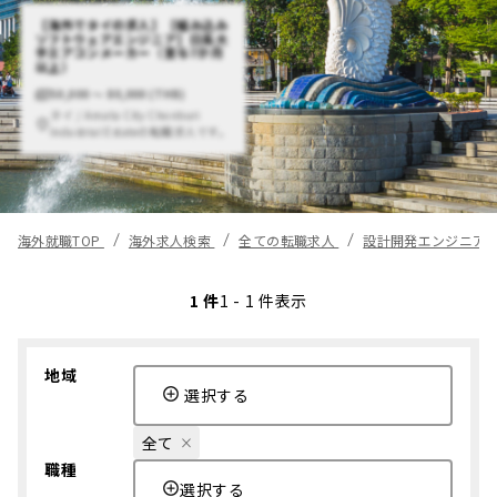
【海外でタイの求人】【組み込み
ソフトウェアエンジニア】日系大
手エアコンメーカー（賞与7か月
以上）
50,000 〜 80,000 (THB)
タイ / Amata City Chonburi
Industrial Estateの転職求人です。
海外就職TOP
海外求人検索
全ての転職求人
設計開発エンジニア（
1 件
1 - 1 件表示
地域
選択する
全て
職種
選択する