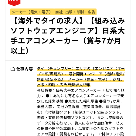
メーカー（電気・電子）
商社
出版・印刷・広告
【海外でタイの求人】【組み込み
ソフトウェアエンジニア】日系大
手エアコンメーカー（賞与7か月
以上）
タイ （チョンブリー）エリアの ITエンジニア（オー
仕事内容
プン系/汎用系）、設計開発エンジニア（機械/電気/
制御/金型/R&D） メーカー（電気・電子）、商社、
出版・印刷・広告 転職求人特集
会社概要：日系大手エアコンメーカー 同社で働く魅
力： ●世界的にも有名な大手エアコンメーカーで安
定した経営基盤 ●充実した福利厚生 ●賞与7か月！
業務内容： 同社の空調機（空気清浄機、給湯器含
む）向け制御ソフト（制御ユニット組込みソフト、
無線・有線通信制御ソフトなど）、または空調機の
データ分析を行ない、従来にない付加価値サービス
の提供や開発効率向上、品質向上のためのソフトウ
ェアの設計・開発をお任せします。 ・制御ソフト設