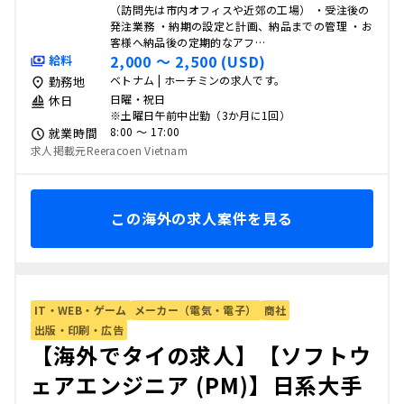
（訪問先は市内オフィスや近郊の工場） ・受注後の
発注業務 ・納期の設定と計画、納品までの管理 ・お
客様へ納品後の定期的なアフ…
2,000 〜 2,500 (USD)
給料
ベトナム | ホーチミンの求人です。
勤務地
日曜・祝日
休日
※土曜日午前中出勤（3か月に1回）
8:00 〜 17:00
就業時間
求人掲載元Reeracoen Vietnam
この海外の求人案件を見る
IT・WEB・ゲーム
メーカー（電気・電子）
商社
出版・印刷・広告
【海外でタイの求人】【ソフトウ
ェアエンジニア (PM)】日系大手