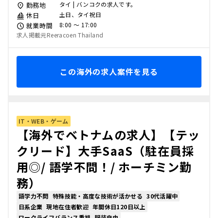
タイ | バンコクの求人です。
勤務地
土日、タイ祝日
休日
8:00 〜 17:00
就業時間
求人掲載元Reeracoen Thailand
この海外の求人案件を見る
IT・WEB・ゲーム
【海外でベトナムの求人】【テッ
クリード】大手SaaS（駐在員採
用◎/ 語学不問！/ ホーチミン勤
務）
語学力不問
特殊技能・高度な技術が活かせる
30代活躍中
日系企業
現地在住者歓迎
年間休日120日以上
ワークライフバランス重視
服装自由