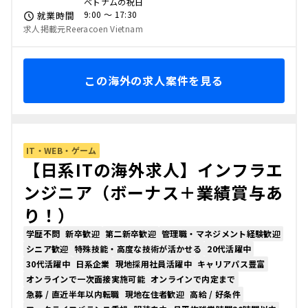
ベトナムの祝日
9:00 〜 17:30
就業時間
求人掲載元Reeracoen Vietnam
この海外の求人案件を見る
IT・WEB・ゲーム
【日系ITの海外求人】インフラエ
ンジニア（ボーナス＋業績賞与あ
り！）
学歴不問
新卒歓迎
第二新卒歓迎
管理職・マネジメント経験歓迎
シニア歓迎
特殊技能・高度な技術が活かせる
20代活躍中
30代活躍中
日系企業
現地採用社員活躍中
キャリアパス豊富
オンラインで一次面接実施可能
オンラインで内定まで
急募 / 直近半年以内転職
現地在住者歓迎
高給 / 好条件