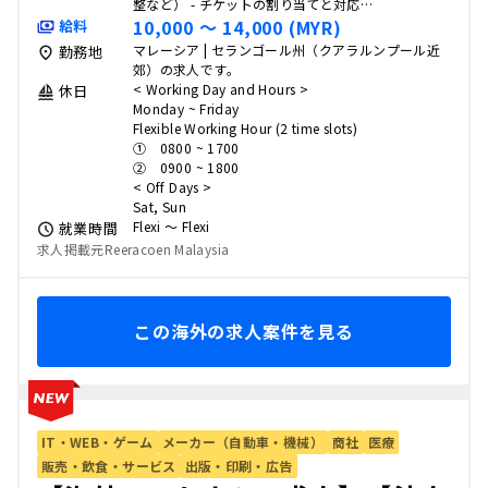
整など） - チケットの割り当てと対応…
10,000 〜 14,000 (MYR)
給料
マレーシア | セランゴール州（クアラルンプール近
勤務地
郊）の求人です。
< Working Day and Hours >
休日
Monday ~ Friday
Flexible Working Hour (2 time slots)
① 0800 ~ 1700
② 0900 ~ 1800
< Off Days >
Sat, Sun
Flexi 〜 Flexi
就業時間
求人掲載元Reeracoen Malaysia
この海外の求人案件を見る
IT・WEB・ゲーム
メーカー（自動車・機械）
商社
医療
販売・飲食・サービス
出版・印刷・広告