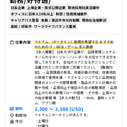
日系企業
上場企業・株式公開企業
現地採用社員活躍中
オフィスに日本人10名以上
幹部 / 役員候補案件
キャリアパス豊富
急募 / 直近半年以内転職
現地在住者歓迎
高給 / 好条件
ワークライフバランス重視
ベトナム （ホーチミン）勤務を希望する おすすめ
仕事内容
のための IT・WEB・ゲーム 求人情報
【求人概要】 日系大手IT企業が、品質管理システム
チームのマネージャー/リーダーをお任せできる方を
探しております。 会社のコアとなるポジションでご
活躍されたい方が是非ご応募ください。 【職務内
容】 ・品質課題の発見、改善計画の作成、改善項目
の現場で運用支援 ・テストエンジニアなど品質保証
関連のメンバーの管理業務 ・製品のテスト計画の立
案や作成 ・品質向上や保証のための戦略策定 ・品質
向上のための業務フローの提案 ・その他、上長から
の指示業務 等 【求人の魅力】 ・Web、基幹システ
ム、アプリ開…
2,500 〜 3,500 (USD)
給料
ベトナム | ホーチミンの求人です。
勤務地
・土曜日
休日
・日曜日