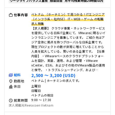
ワークライフバランス重視
服装自由
月平均残業時間20時間以内
ベトナム （ホーチミン）で見つかる！ITエンジニア
仕事内容
（インフラ系・社内SE） IT・WEB・ゲーム の転職
求人特集
【求人概要】 クラウド事業・ネットワークサービス
を提供している日系IT企業にて、VMwareに明るいイ
ンフラエンジニアを募集しています。 ご紹介先はア
ジア全体に拠点を持つグローバルな日系企業です。
現在プロジェクトの数が非常に増えていることから
人員を拡大している、勢いのある企業です。 【仕事
内容】 ・VMwareベースのクラウドプラットフォー
ムを設計、実装、運用、および管理 ・VMware
vCenter、ESXi、およびその他のVMware製品の運用
と保守。 ・トラブルシューティング、および…
2,500 〜 3,200 (USD)
給料
ベトナム | ホーチミンの求人です。
勤務地
土曜日
休日
日曜日
ベトナムの祝日
9:00 〜 17:30
就業時間
求人掲載元Reeracoen Vietnam