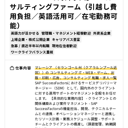
サルティングファーム（引越し費
用負担／英語活用可／在宅勤務可
能）
英語力が活かせる
管理職・マネジメント経験歓迎
外資系企業
上場企業・株式公開企業
キャリアパス豊富
急募 / 直近半年以内転職
現地在住者歓迎
ワークライフバランス重視
マレーシア （セランゴール州（クアラルンプール近
仕事内容
郊））の コンサルティング IT・WEB・ゲーム、出
版・印刷・広告、コンサルティング 転職・求人一覧
SAP SuccessFactorsにおけるサービスデリバリーマ
ネージャー（SDM）として、国内外のクライアント
に対する運用サポートのマネジメント全般をお任せ
します。 【具体的な業務内容】 - クライアントとの
関係構築および案件マネジメント - SAP
SuccessFactorsの機能担当、開発、テクニカルチー
ムとの連携 - オペレーションマネージャーと連携し
たリソース計画・業務スケジュール調整 - サポート
チームとクライアントの橋渡し（課題管理、納期調