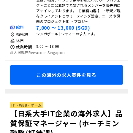
クトごとに公募制で希望されるメンバーを優先的に
アサインしております。 【 業務内容 】 ・新規／既
存クライアントとのミーティング設定、ニーズや課
題のプロジェクト化 ・プロジ…
7,000 〜 13,000 (SGD)
給料
シンガポール | シティーの求人です。
勤務地
休日
9:00 〜 18:00
就業時間
求人掲載元Reeracoen Singapore
この海外の求人案件を見る
IT・WEB・ゲーム
【日系大手IT企業の海外求人】品
質保証マネージャー (ホーチミン
勤務/好待遇)