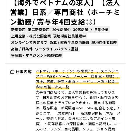
【海外でベトナムの求人】【法人
営業】日系／専門商社（ホーチミ
ン勤務/ 賞与年4回支給◎）
新卒歓迎
第二新卒歓迎
20代活躍中
30代活躍中
日系企業
上場企業・株式公開企業
現地採用社員活躍中
オンラインで内定まで
急募 / 直近半年以内転職
現地在住者歓迎
高給 / 好条件
ワークライフバランス重視
管理職・マネジメント経験歓迎
ベトナム （ホーチミン）の 営業/セールスエンジニ
仕事内容
ア IT・WEB・ゲーム、メーカー（自動車・機械）、
商社、医療、販売・飲食・サービス、出版・印刷・
広告 転職・求人一覧
大手専門商社にて、法人営業職を募集しておりま
す。日系企業のお客様を中心に、新規・既存のお客
様への営業を行っていただきます。 担当する顧客
は、既存顧客：新規顧客＝50：50の割合を予定して
おります。 【業務内容】 ・新規顧客開拓（電話、メ
ール、交流会参加、会食などによるアポイント獲
得） ・既存顧客への深耕営業 ・顧客へ訪問し、ニー
ズのヒアリング、商材説明、ソリューション提案