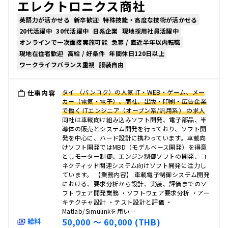
エレクトロニクス商社
英語力が活かせる
新卒歓迎
特殊技能・高度な技術が活かせる
20代活躍中
30代活躍中
日系企業
現地採用社員活躍中
オンラインで一次面接実施可能
急募 / 直近半年以内転職
現地在住者歓迎
高給 / 好条件
年間休日120日以上
ワークライフバランス重視
服装自由
タイ （バンコク）の人気 IT・WEB・ゲーム、メー
仕事内容
カー（電気・電子）、商社、出版・印刷・広告企業
で働く ITエンジニア（オープン系/汎用系） の求人
同社は車載向け組み込みソフト開発、電子部品、半
導体の販売とシステム開発を行っており、ソフト開
発を中心に、ハード設計に携わっています。車載向
けソフト開発ではMBD（モデルベース開発）を得意
としモーター制御、エンジン制御ソフトの開発、コ
ネクティッド関連システム向けソフト開発に注力し
ています。 【業務内容】 車載電子制御システム開発
における、要求分析から設計、実装、評価までのソ
フトウェア開発業務 ・ソフトウェア要求分析 ・アー
キテクチャ設計 ・テスト設計と評価 ・
Matlab/Simulinkを用い…
50,000 〜 60,000 (THB)
給料