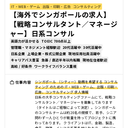
IT・WEB・ゲーム
出版・印刷・広告
コンサルティング
【海外でシンガポールの求人】
【戦略コンサルタント／マネージ
ャー】日系コンサル
英語力が活かせる
TOEIC 700点以上
管理職・マネジメント経験歓迎
20代活躍中
30代活躍中
日系企業
上場企業・株式公開企業
現地採用社員活躍中
キャリアパス豊富
急募 / 直近半年以内転職
現地在住者歓迎
高給 / 好条件
ワークライフバランス重視
シンガポール （シティー）勤務を希望する コンサル
仕事内容
ティング のための IT・WEB・ゲーム、出版・印刷・
広告、コンサルティング 求人情報
日系の大手コンサルティングファームにて、戦略コ
ンサルタント／マネージャーを募集しております
（タイトルはご経験によって決定）。シンガポール
のコンサルチームは約20名の規模で、若手、シニア
問わず一人ひとりが裁量を持ってプロジェクトに携
わっております。 クライアントはIT、金融、製造、
食品、物流、インフラ系等多岐にわたり、プロジェ