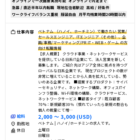
オンラインで一次面接実施可能
オンラインで内定まで
急募 / 直近半年以内転職
現地在住者歓迎
高給 / 好条件
ワークライフバランス重視
服装自由
月平均残業時間20時間以内
ベトナム （ハノイ、ホーチミン）で働きたい 営業/
仕事内容
セールスエンジニア、ITエンジニア（その他）、企
画/事務/マーケティング/PR IT・WEB・ゲーム の方
向け転職情報
【求人概要】 クラウド事業・ネットワークサービス
を提供している日系IT企業にて、法人営業を新しく
募集します。 ご紹介先はアジア全体に拠点を持つグ
ローバルな日系企業です。 現在プロジェクトの数が
非常に増えていることから人員を拡大している、勢
いのある企業です。 ■提案するプロダクト：サイバ
ーセキュリティ、ネットワーク構築、オフィスITイ
ンフラ整備、Wi-Fi環境の構築、 クラウドサービス、
ネットワークサービス ■顧客タイプ：既存顧客
70%：新規顧客30％（慣れていったら新規の割合も
個人の裁量にて増…
2,000 〜 3,000 (USD)
給料
ベトナム | ハノイ/ホーチミンの求人です。
勤務地
土曜日
休日
日曜日