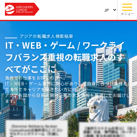
メニュー
アジアの転職求人検索結果
IT・WEB・ゲーム / ワークライ
フバランス重視の転職求人のす
べてがここに
海外での仕事をお探しの方へ。
IT・WEB・ゲーム業界に関心があり、ご自身に合った職種とし
て海外でキャリアを築きたい方に向けて
アジア各国から日系・現地企業の求人情報を厳選してお届けし
ます。
【Service Delivery Senior
【海外でベトナムの求人】【法人
Consultantの海外求人】ITコン
営業】日系／専門商社（ホーチミ
サルティングファーム（引越し
ン勤務/ 賞与年4回支給◎）