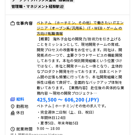
管理職・マネジメント経験歓迎
ベトナム （ホーチミン、その他）で働きたい ITエン
仕事内容
ジニア（オープン系/汎用系） IT・WEB・ゲーム の
方向け転職情報
【概要】 海外子会社の開発力/技術力を引き上げる
ことをミッションとして、現地開発チームの育成、
開発プロセスの改善等をお任せします。同社は、開
発拠点の一つで、主要クラウドサービスの機能開発
しております。本社の受託開発組織という位置づけ
ではなく、本社と開発チームと一体となり、主体的
なプロダクト開発を行っております。日本とベトナ
ム間の出張も頻繁に行っており、本社開発組織と関
係性は極めて良好で、全面的なバックアップ体制を
敷いております。 【業務内容】 赴任後の具体的な業
務内容 ～現地の開発プロジェクト…
425,500 〜 606,200 (JPY)
給料
ベトナム | ホーチミン/その他の求人です。
勤務地
・完全週休二日制（土、日、祝日）
休日
・年間休日124日
・夏季5日、年末年始5日
9:00 〜 18:00
就業時間
求人掲載元Reeracoen Vietnam