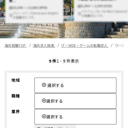
費...
2,000 〜 2,500 (USD)
10,000 〜 14,000 (MYR)
ベトナム / Ho Chi Minh (General)
マレーシア / Damansara Heights
の転職求人です。
の転職求人です。
海外就職TOP
海外求人検索
IT・WEB・ゲームの転職求人
ワーク
9 件
1 - 9 件表示
地域
選択する
職種
選択する
業界
選択する