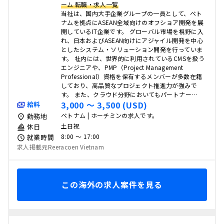
ーム 転職・求人一覧
当社は、国内大手企業グループの一員として、ベト
ナムを拠点にASEAN全域向けのオフショア開発を展
開しているIT企業です。 グローバル市場を視野に入
れ、日本およびASEAN向けにアジャイル開発を中心
としたシステム・ソリューション開発を行っていま
す。 社内には、世界的に利用されているCMSを扱う
エンジニアや、PMP（Project Management
Professional）資格を保有するメンバーが多数在籍
しており、高品質なプロジェクト推進力が強みで
す。 また、クラウド分野においてもパートナー…
3,000 〜 3,500 (USD)
給料
ベトナム | ホーチミンの求人です。
勤務地
土日祝
休日
8:00 〜 17:00
就業時間
求人掲載元Reeracoen Vietnam
この海外の求人案件を見る