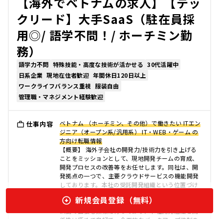
【海外でベトナムの求人】【テッ
クリード】大手SaaS（駐在員採
用◎/ 語学不問！/ ホーチミン勤
務）
語学力不問
特殊技能・高度な技術が活かせる
30代活躍中
日系企業
現地在住者歓迎
年間休日120日以上
ワークライフバランス重視
服装自由
管理職・マネジメント経験歓迎
ベトナム （ホーチミン、その他）で働きたい ITエン
仕事内容
ジニア（オープン系/汎用系） IT・WEB・ゲーム の
方向け転職情報
【概要】 海外子会社の開発力/技術力を引き上げる
ことをミッションとして、現地開発チームの育成、
開発プロセスの改善等をお任せします。同社は、開
発拠点の一つで、主要クラウドサービスの機能開発
しております。本社の受託開発組織という位置づけ
ではなく、本社と開発チームと一体となり、主体的
新規会員登録（無料）
なプロダクト開発を行っております。日本とベトナ
ム間の出張も頻繁に行っており、本社開発組織と関