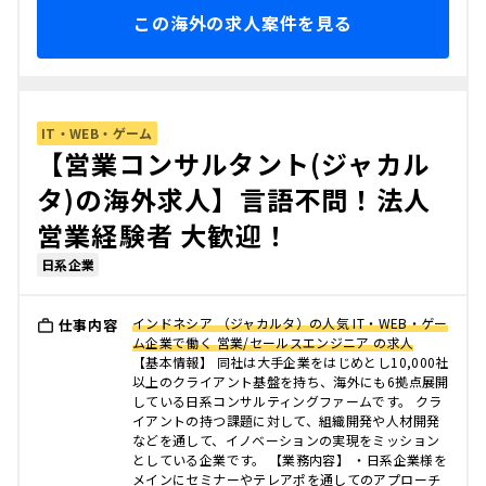
この海外の求人案件を見る
IT・WEB・ゲーム
【営業コンサルタント(ジャカル
タ)の海外求人】言語不問！法人
営業経験者 大歓迎！
日系企業
インドネシア （ジャカルタ）の人気 IT・WEB・ゲー
仕事内容
ム企業で働く 営業/セールスエンジニア の求人
【基本情報】 同社は大手企業をはじめとし10,000社
以上のクライアント基盤を持ち、海外にも6拠点展開
している日系コンサルティングファームです。 クラ
イアントの持つ課題に対して、組織開発や人材開発
などを通して、イノベーションの実現をミッション
としている企業です。 【業務内容】 ・日系企業様を
メインにセミナーやテレアポを通してのアプローチ