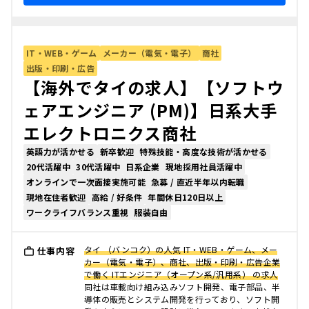
IT・WEB・ゲーム
メーカー（電気・電子）
商社
出版・印刷・広告
【海外でタイの求人】【ソフトウ
ェアエンジニア (PM)】日系大手
エレクトロニクス商社
英語力が活かせる
新卒歓迎
特殊技能・高度な技術が活かせる
20代活躍中
30代活躍中
日系企業
現地採用社員活躍中
オンラインで一次面接実施可能
急募 / 直近半年以内転職
現地在住者歓迎
高給 / 好条件
年間休日120日以上
ワークライフバランス重視
服装自由
タイ （バンコク）の人気 IT・WEB・ゲーム、メー
仕事内容
カー（電気・電子）、商社、出版・印刷・広告企業
で働く ITエンジニア（オープン系/汎用系） の求人
同社は車載向け組み込みソフト開発、電子部品、半
導体の販売とシステム開発を行っており、ソフト開