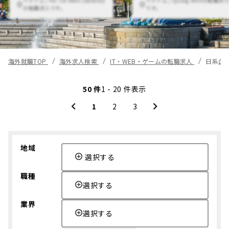
の転職求人です。
です。
海外就職TOP
海外求人検索
IT・WEB・ゲームの転職求人
日系企
50 件
1 - 20 件表示
1
2
3
地域
選択する
職種
選択する
業界
選択する