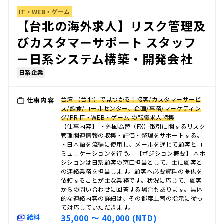
IT・WEB・ゲーム
【台北の海外求人】リスク管理及
びカスタマーサポート スタッフ
－日系システム構築・開発会社
日系企業
台湾 （台北）で見つかる！接客/カスタマーサービ
仕事内容
ス/飲食/コールセンター、企画/事務/マーケティン
グ/PR IT・WEB・ゲーム の転職求人特集
【仕事内容】 ・外国為替（FX）取引に関するリスク
管理関連情報の収集・評価・整理をサポートする。
・日本語を流暢に使用し、メールを通じて顧客とコ
ミュニケーションを行う。 【ポジション概要】 本ポ
ジションは日系顧客の窓口担当として、主に顧客と
の連絡業務を担当します。顧客へ必要資料の提供を
依頼することが主な業務です。状況に応じて、顧客
からの問い合わせに回答する場合もあります。具体
的な連絡内容の詳細は、その都度上司の指示に従っ
て対応していただきます。
35,000 〜 40,000 (NTD)
給料