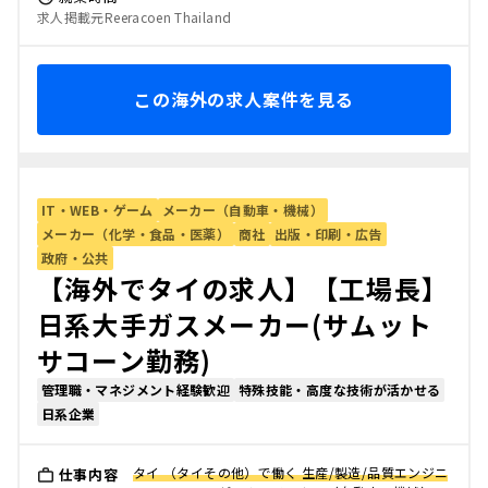
求人掲載元Reeracoen Thailand
この海外の求人案件を見る
IT・WEB・ゲーム
メーカー（自動車・機械）
メーカー（化学・食品・医薬）
商社
出版・印刷・広告
政府・公共
【海外でタイの求人】【工場長】
日系大手ガスメーカー(サムット
サコーン勤務)
管理職・マネジメント経験歓迎
特殊技能・高度な技術が活かせる
日系企業
タイ （タイその他）で働く 生産/製造/品質エンジニ
仕事内容