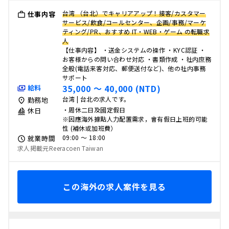
台湾 （台北）でキャリアアップ！接客/カスタマー
仕事内容
サービス/飲食/コールセンター、企画/事務/マーケ
ティング/PR、おすすめ IT・WEB・ゲーム の転職求
人
【仕事内容】 ・送金システムの操作 ・KYC認証 ・
お客様からの問い合わせ対応 ・書類作成 ・社内庶務
全般(電話来客対応、郵便送付など)、他の社内事務
サポート
35,000 〜 40,000 (NTD)
給料
台湾 | 台北の求人です。
勤務地
・周休二日及國定假日
休日
※因應海外據點人力配置需求，會有假日上班的可能
性 (補休或加班費）
09:00 〜 18:00
就業時間
求人掲載元Reeracoen Taiwan
この海外の求人案件を見る