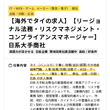
IT・WEB・ゲーム
メーカー（電気・電子）
商社
出版・印刷・広告
【海外でタイの求人】【リージョ
ナル法務・リスクマネジメント・
コンプライアンスマネージャー】
日系大手商社
英語力が活かせる
日系企業
現地採用社員活躍中
高給 / 好条件
タイ （バンコク）で働く 財務/会計/経理/その他金
仕事内容
融専門職、人事/総務/労務/法務 IT・WEB・ゲー
ム、メーカー（電気・電子）、商社、出版・印刷・
広告 の求人情報
日系大手総合商社の豪亜極地域（東南アジア＋イン
ド）におけるガバナンス強化、法務支援、リスク管
理体制の新設ポジションです。 【業務内容】 1. 法務
業務 契約・規程管理 • 各種契約書のレビュー、作
成、改訂 • 社内規程・ガイドラインの整備および改
訂 • 契約リスクの分析および改善提案 • 法的観点か
らの事業支援 許認可管理 • 各国における事業運営上