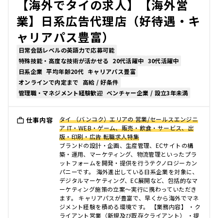
【海外でタイの求人】【海外営
業】日系広告代理店（好待遇・キ
ャリアパス豊富）
日常会話レベルの英語力で応募可能
特殊技能・高度な技術が活かせる
20代活躍中
30代活躍中
日系企業
平均年齢20代
キャリアパス豊富
オンラインで内定まで
高給 / 好条件
管理職・マネジメント経験歓迎
ベンチャー企業 / 設立3年未満
タイ （バンコク）エリアの 営業/セールスエンジニ
仕事内容
ア IT・WEB・ゲーム、販売・飲食・サービス、出
版・印刷・広告 転職求人特集
ブランドの設計・企画、生産管理、ECサイトの構
築・運用、マーケティング、物流管理といったプラ
ットフォームを開発・提供を行うテクノロジーカン
パニーです。 海外進出している日系企業を対象に、
デジタルマーケティング、EC展開など、包括的なマ
ーケティング施策の立案〜実行に携わっていただき
ます。 キャリアパスが豊富で、早くから海外でマネ
ジメント経験を積める環境です。 【業務内容】 ・ク
ライアント営業（新規及び既存クライアント） ・提