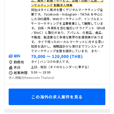
ム、販売・飲食・サービス、出版・印刷・広告、コ
ンサルティング 転職求人特集
同社はタイに拠点を置くデジタルマーケティング企
業です。 Facebook・Instagram・TikTok を中心と
したSNS運用、Webマーケティング、インフルエン
サーマーケティングを主要事業として展開していま
す。 日系・外資系を含む幅広いクライアント（BtoB
／BtoC）と取引があり、アパレル、化粧品、食品、
不動産、製造業など多様な業界の支援実績がありま
す。 タイで培ったローカルマーケットに対する深い
知見を活かし、戦略設計から実行までワンストップ
でマーケティング支援を提供しています。 また…
70,000 〜 120,000 (THB)
給料
タイ | バンコクの求人です。
勤務地
土日、祝日（タイのカレンダーに準ずる）
休日
9:00 〜 18:00
就業時間
求人掲載元Reeracoen Thailand
この海外の求人案件を見る