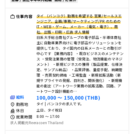
タイ （バンコク）勤務を希望する 営業/セールスエ
仕事内容
ンジニア、企画/事務/マーケティング/PR のための
IT・WEB・ゲーム、メーカー（電気・電子）、商
社、出版・印刷・広告 求人情報
日系大手総合商社グループの電子部品・半導体商社
主に自動車業界向けに電子部品やソリューションを
提供しており、タイ国内の日系メーカーとの取引が
中心です 【業務内容】 ・既存ビジネスのメンテナン
ス ・受発注業務の管理（受発注、物流機能のマネジ
メント） ・新規ビジネスの獲得（製品提案、仕様決
定、サンプル納品） ・品質評価、量産手配、納期管
理 ・売買契約締結 ・工場監査 ・新規拡販活動（新
規サプライヤの発掘、目利き、関係強化） ・新規機
能の創出（アートワーク業務の拡販活動、回路、ア
ートワーク設計機能の…
100,000 〜 150,000 (THB)
給料
タイ | バンコクの求人です。
勤務地
土日、タイ祝日
休日
8:00 〜 17:00
就業時間
求人掲載元Reeracoen Thailand