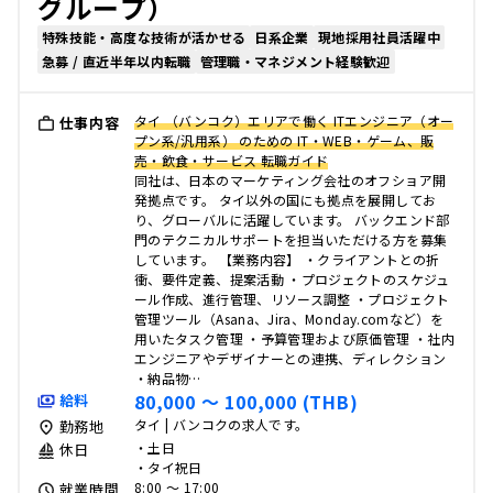
グループ）
特殊技能・高度な技術が活かせる
日系企業
現地採用社員活躍中
急募 / 直近半年以内転職
管理職・マネジメント経験歓迎
タイ （バンコク）エリアで働く ITエンジニア（オー
仕事内容
プン系/汎用系） のための IT・WEB・ゲーム、販
売・飲食・サービス 転職ガイド
同社は、日本のマーケティング会社のオフショア開
発拠点です。 タイ以外の国にも拠点を展開してお
り、グローバルに活躍しています。 バックエンド部
門のテクニカルサポートを担当いただける方を募集
しています。 【業務内容】 ・クライアントとの折
衝、要件定義、提案活動 ・プロジェクトのスケジュ
ール作成、進行管理、リソース調整 ・プロジェクト
管理ツール（Asana、Jira、Monday.comなど）を
用いたタスク管理 ・予算管理および原価管理 ・社内
エンジニアやデザイナーとの連携、ディレクション
・納品物…
80,000 〜 100,000 (THB)
給料
タイ | バンコクの求人です。
勤務地
・土日
休日
・タイ祝日
8:00 〜 17:00
就業時間