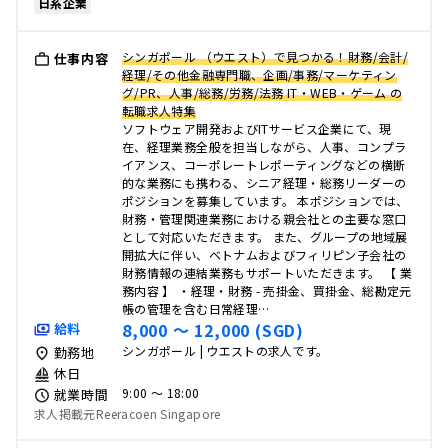
日系企業
シンガポール （ウエスト）で見つかる！財務/会計/
仕事内容
経理/その他金融専門職、企画/事務/マーケティン
グ/PR、人事/総務/労務/法務 IT・WEB・ゲーム の
転職求人特集
ソフトウェア開発およびITサービス企業にて、現
在、経理業務全般を担当しながら、人事、コンプラ
イアンス、コーポレートレポーティングなどの横断
的な業務にも携わる、シニア経理・総務リーダーの
ポジションを募集しています。 本ポジションでは、
財務・管理関連業務における親会社との主要な窓口
として対応いただきます。 また、グループの地域展
開拡大に伴い、ベトナムおよびフィリピン子会社の
財務情報の連結業務もサポートいただきます。 【 業
務内容 】 ・経理・財務 - 売掛金、買掛金、総勘定元
帳の管理を含む日常経理…
8,000 〜 12,000 (SGD)
給料
シンガポール | ウエストの求人です。
勤務地
休日
9:00 〜 18:00
就業時間
求人掲載元Reeracoen Singapore