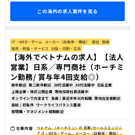
この海外の求人案件を見る
IT・WEB・ゲーム
メーカー（自動車・機械）
商社
医療
販売・飲食・サービス
出版・印刷・広告
【海外でベトナムの求人】【法人
営業】日系／専門商社（ホーチミ
ン勤務/ 賞与年4回支給◎）
新卒歓迎
第二新卒歓迎
20代活躍中
30代活躍中
日系企業
上場企業・株式公開企業
現地採用社員活躍中
オンラインで内定まで
急募 / 直近半年以内転職
現地在住者歓迎
高給 / 好条件
ワークライフバランス重視
管理職・マネジメント経験歓迎
ベトナム （ホーチミン）の 営業/セールスエンジニ
仕事内容
ア IT・WEB・ゲーム、メーカー（自動車・機械）、