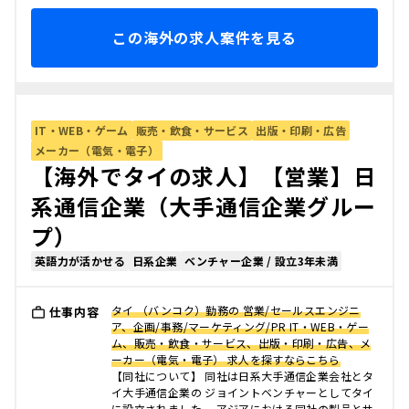
この海外の求人案件を見る
IT・WEB・ゲーム
販売・飲食・サービス
出版・印刷・広告
メーカー（電気・電子）
【海外でタイの求人】【営業】日
系通信企業（大手通信企業グルー
プ）
英語力が活かせる
日系企業
ベンチャー企業 / 設立3年未満
タイ （バンコク）勤務の 営業/セールスエンジニ
仕事内容
ア、企画/事務/マーケティング/PR IT・WEB・ゲー
ム、販売・飲食・サービス、出版・印刷・広告、メ
ーカー（電気・電子） 求人を探すならこちら
【同社について】 同社は日系大手通信企業会社とタ
イ大手通信企業の ジョイントベンチャーとしてタイ
に設立されました。 アジアにおける同社の製品とサ