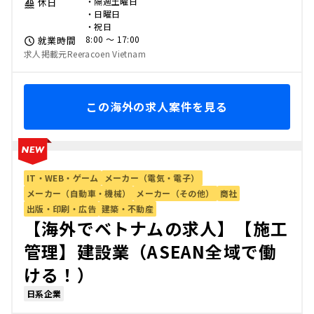
・隔週土曜日
休日
・日曜日
・祝日
8:00 〜 17:00
就業時間
求人掲載元Reeracoen Vietnam
この海外の求人案件を見る
IT・WEB・ゲーム
メーカー（電気・電子）
メーカー（自動車・機械）
メーカー（その他）
商社
出版・印刷・広告
建築・不動産
【海外でベトナムの求人】【施工
管理】建設業（ASEAN全域で働
ける！）
日系企業