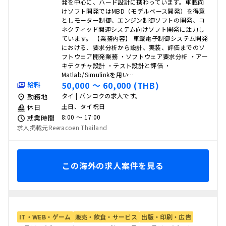
発を中心に、ハード設計に携わっています。車載向
けソフト開発ではMBD（モデルベース開発）を得意
としモーター制御、エンジン制御ソフトの開発、コ
ネクティッド関連システム向けソフト開発に注力し
ています。 【業務内容】 車載電子制御システム開発
における、要求分析から設計、実装、評価までのソ
フトウェア開発業務 ・ソフトウェア要求分析 ・アー
キテクチャ設計 ・テスト設計と評価 ・
Matlab/Simulinkを用い…
50,000 〜 60,000 (THB)
給料
タイ | バンコクの求人です。
勤務地
土日、タイ祝日
休日
8:00 〜 17:00
就業時間
求人掲載元Reeracoen Thailand
この海外の求人案件を見る
IT・WEB・ゲーム
販売・飲食・サービス
出版・印刷・広告