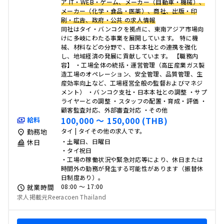
ア IT・WEB・ゲーム、メーカー（自動車・機械）、
メーカー（化学・食品・医薬）、商社、出版・印
刷・広告、政府・公共 の求人情報
同社はタイ・バンコクを拠点に、東南アジア市場向
けに多岐にわたる事業を展開しています。 特に機
械、材料などの分野で、日本本社との連携を強化
し、地域経済の発展に貢献しています。 【職務内
容】 ・工場全体の統括・運営管理（高圧産業ガス製
造工場のオペレーション、安全管理、品質管理、生
産効率向上など、工場経営全般の監督およびマネジ
メント） ・バンコク支社・日本本社との調整 ・サプ
ライヤーとの調整 ・スタッフの配置・育成・評価 ・
顧客監査対応、外部審査対応 ・その他
100,000 〜 150,000 (THB)
給料
タイ | タイその他の求人です。
勤務地
・土曜日、日曜日
休日
・タイ祝日
・工場の稼働状況や緊急対応等により、休日または
時間外の勤務が発生する可能性があります（振替休
日制度あり）。
08:00 〜 17:00
就業時間
求人掲載元Reeracoen Thailand