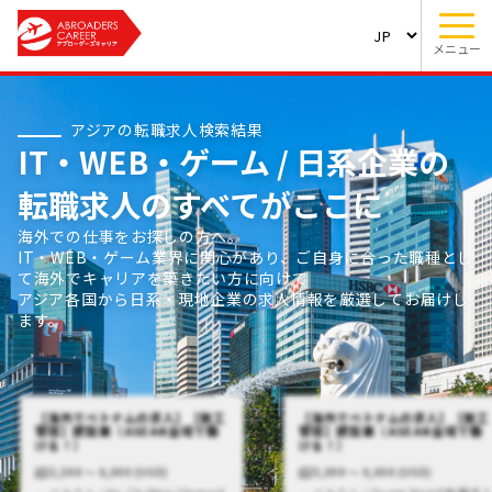
メニュー
アジアの転職求人検索結果
IT・WEB・ゲーム / 日系企業の
転職求人のすべてがここに
海外での仕事をお探しの方へ。
IT・WEB・ゲーム業界に関心があり、ご自身に合った職種とし
て海外でキャリアを築きたい方に向けて
アジア各国から日系・現地企業の求人情報を厳選してお届けし
ます。
【海外でベトナムの求人】【施工
【海外でベトナムの求人】【施工
管理】建設業（ASEAN全域で働
管理】建設業（ASEAN全域で働
ける！）
ける！）
2,500 〜 6,000 (USD)
3,000 〜 6,000 (USD)
ベトナム / Ho Chi Minh (General)
ベトナム / Quang Ninhの転職求