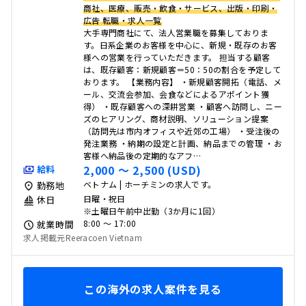
商社、医療、販売・飲食・サービス、出版・印刷・
広告 転職・求人一覧
大手専門商社にて、法人営業職を募集しておりま
す。日系企業のお客様を中心に、新規・既存のお客
様への営業を行っていただきます。 担当する顧客
は、既存顧客：新規顧客＝50：50の割合を予定して
おります。 【業務内容】 ・新規顧客開拓（電話、メ
ール、交流会参加、会食などによるアポイント獲
得） ・既存顧客への深耕営業 ・顧客へ訪問し、ニー
ズのヒアリング、商材説明、ソリューション提案
（訪問先は市内オフィスや近郊の工場） ・受注後の
発注業務 ・納期の設定と計画、納品までの管理 ・お
客様へ納品後の定期的なアフ…
2,000 〜 2,500 (USD)
給料
ベトナム | ホーチミンの求人です。
勤務地
日曜・祝日
休日
※土曜日午前中出勤（3か月に1回）
8:00 〜 17:00
就業時間
求人掲載元Reeracoen Vietnam
この海外の求人案件を見る