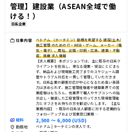
管理】建設業（ASEAN全域で働
ける！）
日系企業
ベトナム （ホーチミン）勤務を希望する 建設/土木/
仕事内容
施工管理 のための IT・WEB・ゲーム、メーカー（電
気・電子）、商社、出版・印刷・広告、建築・不動
産、医療 求人情報
【求人概要】 本ポジションでは、主に既存の日系ク
ライアントを担当し、単なる提案・受注にとどまら
ず、納品および現場施工完了までのスケジュール調
整やトラブル対応を一貫して管理していただきま
す。日系企業の顧客対応が中心となるため高い英語
力は求められず、施工管理経験者や建築業界での営
業経験はもちろん、他業界で職人やサブコンへの指
示出し・徹底した工程管理を行ってきた現場管理能
力とタフさをお持ちの方を歓迎いたします。 【主な
業務内容】 ・既存の日系法人顧客に対する定期的な
フォローアップおよび営業窓口業務 …
2,500 〜 6,000 (USD)
給料
ベトナム | ホーチミンの求人です。
勤務地