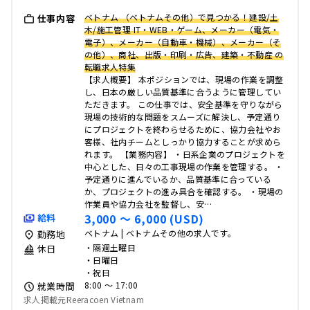
ベトナム （ベトナムその他）で見つかる！建設/土
仕事内容
木/施工管理 IT・WEB・ゲーム、メーカー（電気・
電子）、メーカー（自動車・機械）、メーカー（そ
の他）、商社、出版・印刷・広告、建築・不動産 の
転職求人特集
【求人概要】 本ポジションでは、現場の作業を調整
し、日本の厳しい品質基準に合うように管理してい
ただきます。 この仕事では、安全基準を守りながら
現場の技術的な問題をスムーズに解決し、予定通り
にプロジェクトを終わらせるために、協力会社やお
客様、社内チームとしっかり協力することが求めら
れます。 【業務内容】 ・日系企業のプロジェクトを
中心とした、日々の工事現場の作業を管理する。 ・
予定通りに進んでいるか、品質基準に合っている
か、プロジェクトの進み具合を確認する。 ・現場の
作業員や協力会社を監督し、安…
3,000 〜 6,000 (USD)
給料
ベトナム | ベトナムその他の求人です。
勤務地
・隔週土曜日
休日
・日曜日
・祝日
8:00 〜 17:00
就業時間
求人掲載元Reeracoen Vietnam