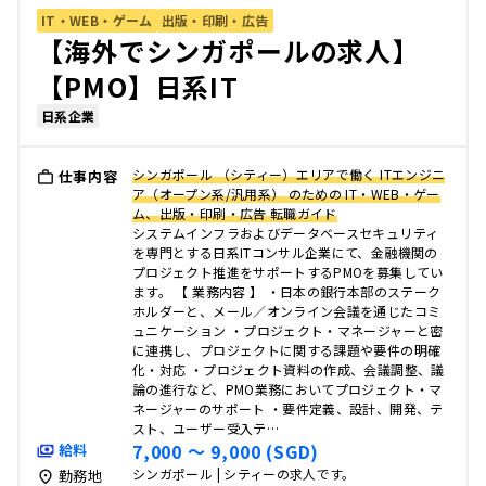
IT・WEB・ゲーム
出版・印刷・広告
【海外でシンガポールの求人】
【PMO】日系IT
日系企業
シンガポール （シティー）エリアで働く ITエンジニ
仕事内容
ア（オープン系/汎用系） のための IT・WEB・ゲー
ム、出版・印刷・広告 転職ガイド
システムインフラおよびデータベースセキュリティ
を専門とする日系ITコンサル企業にて、金融機関の
プロジェクト推進をサポートするPMOを募集してい
ます。 【 業務内容 】 ・日本の銀行本部のステーク
ホルダーと、メール／オンライン会議を通じたコミ
ュニケーション ・プロジェクト・マネージャーと密
に連携し、プロジェクトに関する課題や要件の明確
化・対応 ・プロジェクト資料の作成、会議調整、議
論の進行など、PMO業務においてプロジェクト・マ
ネージャーのサポート ・要件定義、設計、開発、テ
スト、ユーザー受入テ…
7,000 〜 9,000 (SGD)
給料
シンガポール | シティーの求人です。
勤務地