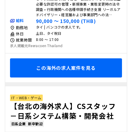
必要な許認可の管理 • 新規事業・業態変更時の法令
調査 • 行政機関への各種申請手続き支援 リーガルア
ドバイザリー • 経営層および事業部門への法…
90,000 〜 150,000 (THB)
給料
タイ | バンコクの求人です。
勤務地
土日、タイ祝日
休日
8:00 〜 17:00
就業時間
求人掲載元Reeracoen Thailand
この海外の求人案件を見る
IT・WEB・ゲーム
【台北の海外求人】CSスタッフ
－日系システム構築・開発会社
日系企業
新卒歓迎