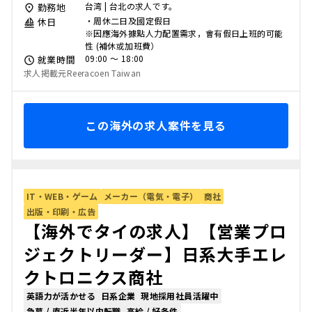
台湾 | 台北の求人です。
勤務地
・周休二日及國定假日
休日
※因應海外據點人力配置需求，會有假日上班的可能
性 (補休或加班費）
09:00 〜 18:00
就業時間
求人掲載元Reeracoen Taiwan
この海外の求人案件を見る
IT・WEB・ゲーム
メーカー（電気・電子）
商社
出版・印刷・広告
【海外でタイの求人】【営業プロ
ジェクトリーダー】日系大手エレ
クトロニクス商社
英語力が活かせる
日系企業
現地採用社員活躍中
急募 / 直近半年以内転職
高給 / 好条件