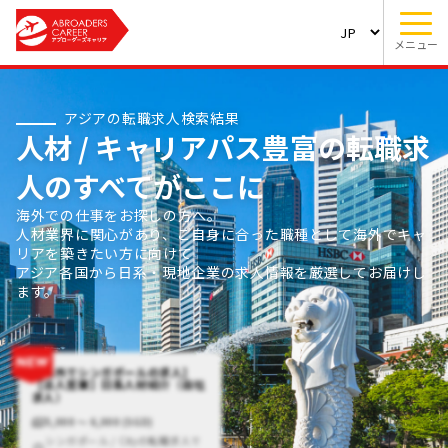
メニュー
アジアの転職求人検索結果
人材 / キャリアパス豊富の転職求
人のすべてがここに
海外での仕事をお探しの方へ。
人材業界に関心があり、ご自身に合った職種として海外でキャ
リアを築きたい方に向けて
アジア各国から日系・現地企業の求人情報を厳選してお届けし
ます。
【海外でシンガポールの求人】
【法人営業】日系人材紹介（自社
求人）
5,000 〜 6,000 (SGD)
シンガポール / Cityの転職求人で