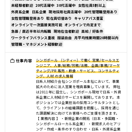
未経験者歓迎
20代活躍中
30代活躍中
女性社員5割以上
外資系企業
日系企業
現地採用社員活躍中
20代管理職登用あり
女性管理職登用あり
駐在員切替あり
キャリアパス豊富
オンラインで一次面接実施可能
オンラインで内定まで
急募 / 直近半年以内転職
現地在住者歓迎
高給 / 好条件
ワークライフバランス重視
服装自由
月平均残業時間20時間以内
管理職・マネジメント経験歓迎
シンガポール （シティー）で働く 営業/セールスエ
仕事内容
ンジニア、人事/総務/労務/法務、企画/事務/マーケ
ティング/PR 販売・飲食・サービス、コンサルティ
ング、人材 の求人情報
日系人材紹介会社シンガポール本社において、事業
拡大のために法人営業を増員募集しています。 弊社
は2011年に設立し、シンガポール現地で日系・外資
系企業に人材紹介サービスを展開しております。 本
ポジションでは企業担当の採用コンサルタントとし
て、クライアントの組織課題を把握し、採用を通じ
た課題解決に向けてお客様へのご支援を頂きます。
【 業務内容 】 ・新規企業の開拓（日本・多国籍・
シンガポールローカル系企業） ・新規求人のヒアリ
ング・作成・条件のすり合わせ ・日系・外資系企業