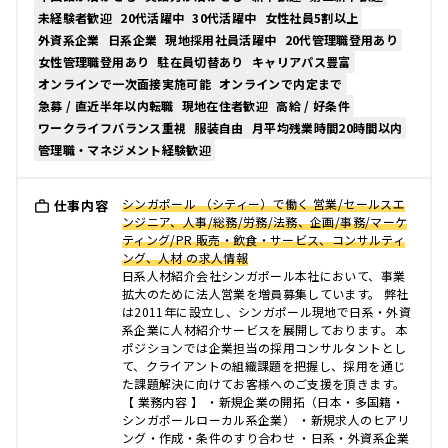
未経験者歓迎
20代活躍中
30代活躍中
女性社員5割以上
外資系企業
日系企業
現地採用社員活躍中
20代管理職登用あり
女性管理職登用あり
駐在員切替あり
キャリアパス豊富
オンラインで一次面接実施可能
オンラインで内定まで
急募 / 直近半年以内転職
現地在住者歓迎
高給 / 好条件
ワークライフバランス重視
服装自由
月平均残業時間20時間以内
管理職・マネジメント経験歓迎
シンガポール （シティー）で働く 営業/セールスエ
仕事内容
ンジニア、人事/総務/労務/法務、企画/事務/マーケ
ティング/PR 販売・飲食・サービス、コンサルティ
ング、人材 の求人情報
日系人材紹介会社シンガポール本社において、事業
拡大のために法人営業を増員募集しています。 弊社
は2011年に設立し、シンガポール現地で日系・外資
系企業に人材紹介サービスを展開しております。 本
ポジションでは企業担当の採用コンサルタントとし
て、クライアントの組織課題を把握し、採用を通じ
た課題解決に向けてお客様へのご支援を頂きます。
【 業務内容 】 ・新規企業の開拓（日本・多国籍・
シンガポールローカル系企業） ・新規求人のヒアリ
ング・作成・条件のすり合わせ ・日系・外資系企業