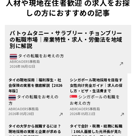
人材や現地在住者歓迎 の求人をお探
しの方におすすめの記事
パトゥムタニー・サラブリー・チョンブリー
の転職市場｜産業特性・求人・労働法を地域
別に解説
タイの転職をお考えの方
ABROADERS事務局
2026年06月02日
タイの現地採用｜福利厚生・社
シンガポール現地採用を目指す
会保険の実態を徹底解説【2026
女性向け完全ガイド｜求人の探
年版】
し方・ビザ・生活費まで
タイの転職をお考えの
シンガポールの転職を
方
お考えの方
ABROADERS事務局
ABROADERS事務局
2026年05月28日
2026年05月21日
タイの大学から就職するには？
タイで会計・税務・総務に転職
現地採用の実態と企業が求める
｜100人面接した元所長が見た