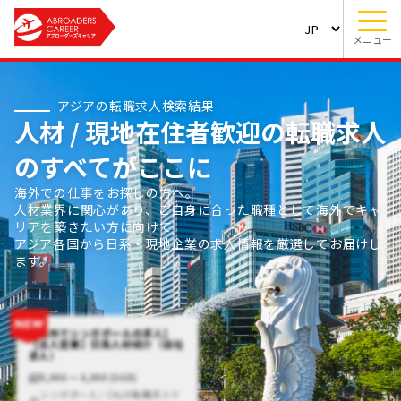
メニュー
アジアの転職求人検索結果
人材 / 現地在住者歓迎の転職求人
のすべてがここに
海外での仕事をお探しの方へ。
人材業界に関心があり、ご自身に合った職種として海外でキャ
リアを築きたい方に向けて
アジア各国から日系・現地企業の求人情報を厳選してお届けし
ます。
【海外でシンガポールの求人】
【法人営業】日系人材紹介（自社
求人）
5,000 〜 6,000 (SGD)
シンガポール / Cityの転職求人で