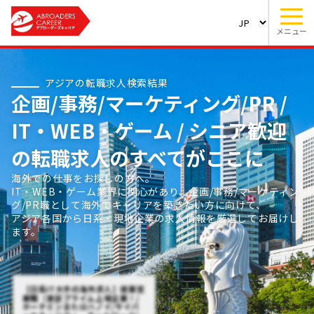
メニュー
アジアの転職求人検索結果
企画/事務/マーケティング/PR /
IT・WEB・ゲーム / シニア歓迎
の転職求人のすべてがここに
海外での仕事をお探しの方へ。
IT・WEB・ゲーム業界に関心があり、企画/事務/マーケティン
グ/PR職として海外でキャリアを築きたい方に向けて、
アジア各国から日系・現地企業の求人情報を厳選してお届けし
ます。
【日系IT大手の海外求人】提案営
業職（東証プライム上場企業！/
ホーチミンまたはハノイ/サイバ