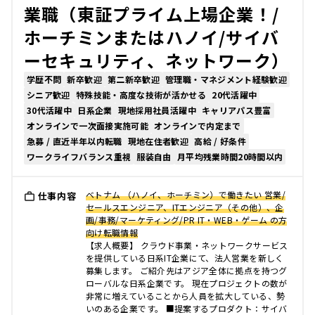
業職（東証プライム上場企業！/
ホーチミンまたはハノイ/サイバ
ーセキュリティ、ネットワーク）
学歴不問
新卒歓迎
第二新卒歓迎
管理職・マネジメント経験歓迎
シニア歓迎
特殊技能・高度な技術が活かせる
20代活躍中
30代活躍中
日系企業
現地採用社員活躍中
キャリアパス豊富
オンラインで一次面接実施可能
オンラインで内定まで
急募 / 直近半年以内転職
現地在住者歓迎
高給 / 好条件
ワークライフバランス重視
服装自由
月平均残業時間20時間以内
ベトナム （ハノイ、ホーチミン）で働きたい 営業/
仕事内容
セールスエンジニア、ITエンジニア（その他）、企
画/事務/マーケティング/PR IT・WEB・ゲーム の方
向け転職情報
【求人概要】 クラウド事業・ネットワークサービス
を提供している日系IT企業にて、法人営業を新しく
募集します。 ご紹介先はアジア全体に拠点を持つグ
ローバルな日系企業です。 現在プロジェクトの数が
非常に増えていることから人員を拡大している、勢
いのある企業です。 ■提案するプロダクト：サイバ