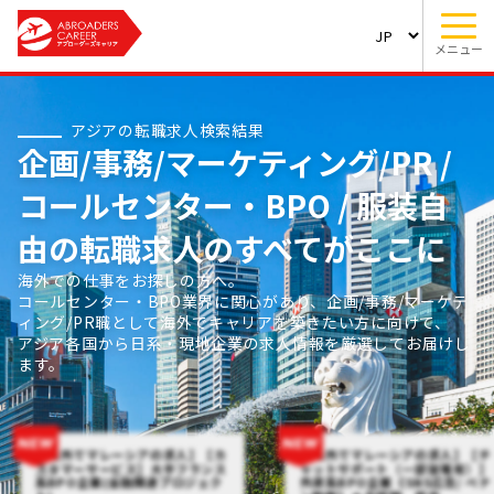
メニュー
アジアの転職求人検索結果
企画/事務/マーケティング/PR /
コールセンター・BPO / 服装自
由の転職求人のすべてがここに
海外での仕事をお探しの方へ。
コールセンター・BPO業界に関心があり、企画/事務/マーケテ
ィング/PR職として海外でキャリアを築きたい方に向けて、
アジア各国から日系・現地企業の求人情報を厳選してお届けし
ます。
【海外でマレーシアの求人】【カ
【海外でマレーシアの求人】【チ
スタマーサービス】大手フランス
ャットサポート（一部架電有）】
系BPO企業(金融関連プロジェク
外資系BPO企業《SNS広告/ ペナ