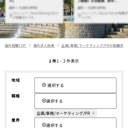
ト)
ン勤務》★未経験、新卒...
0 〜 9,000 (MYR)
0 〜 9,000 (MYR)
マレーシア / Bukit Bintang/KLCC
マレーシア / Bayan Baruの転職求
の転職求人です。
人です。
海外就職TOP
海外求人検索
企画/事務/マーケティング/PRの転職求
2 件
1 - 2 件表示
地域
選択する
職種
選択する
企画/事務/マーケティング/PR
業界
選択する