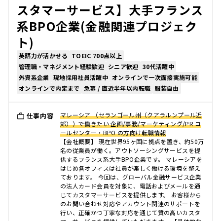
スタマーサービス】大手フランス
系BPO企業(金融関連プロジェク
ト)
英語力が活かせる
TOEIC 700点以上
管理職・マネジメント経験歓迎
シニア歓迎
30代活躍中
外資系企業
現地採用社員活躍中
オンラインで一次面接実施可能
オンラインで内定まで
急募 / 直近半年以内転職
服装自由
マレーシア （セランゴール州（クアラルンプール近
仕事内容
郊））で働きたい 企画/事務/マーケティング/PR コ
ールセンター・BPO の方向け転職情報
【会社概要】 現在世界95ヶ国に拠点を置き、約50万
名の従業員が働く。アウトソーシングサービスを提
供するフランス系大手BPO企業です。 マレーシアを
はじめ各オフィスは社員が楽しく働ける環境を整え
ております。 今回は、グローバル金融サービス企業
の法人カード会員を対象に、電話およびメールを通
じてカスタマーサービスを提供します。 お客様から
のお問い合わせ対応やアカウント関連のサポートを
行い、正確かつ丁寧な対応を通じて質の高いカスタ