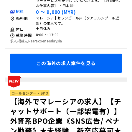
マーサービスを提供していただきます。 【具体的な
お仕事内容】 ・日本語…
0 〜 9,000 (MYR)
給料
マレーシア | セランゴール州（クアラルンプール近
勤務地
郊）の求人です。
土日休み
休日
8:00 〜 17:00
就業時間
求人掲載元Reeracoen Malaysia
この海外の求人案件を見る
コールセンター・BPO
【海外でマレーシアの求人】【チ
ャットサポート（一部架電有）】
外資系BPO企業《SNS広告/ ペナ
ン勤務》★未経験、新卒応募可★