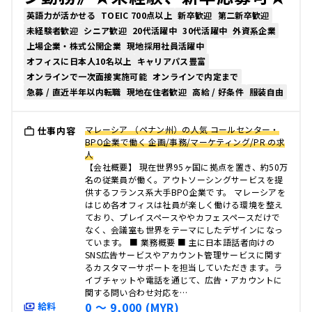
英語力が活かせる
TOEIC 700点以上
新卒歓迎
第二新卒歓迎
未経験者歓迎
シニア歓迎
20代活躍中
30代活躍中
外資系企業
上場企業・株式公開企業
現地採用社員活躍中
オフィスに日本人10名以上
キャリアパス豊富
オンラインで一次面接実施可能
オンラインで内定まで
急募 / 直近半年以内転職
現地在住者歓迎
高給 / 好条件
服装自由
マレーシア （ペナン州）の人気 コールセンター・
仕事内容
BPO企業で働く 企画/事務/マーケティング/PR の求
人
【会社概要】 現在世界95ヶ国に拠点を置き、約50万
名の従業員が働く。アウトソーシングサービスを提
供するフランス系大手BPO企業です。 マレーシアを
はじめ各オフィスは社員が楽しく働ける環境を整え
ており、プレイスペースややカフェスペースだけで
なく、会議室も世界をテーマにしたデザインになっ
ています。 ■ 業務概要 ■ 主に日本語話者向けの
SNS広告サービスやアカウント管理サービスに関す
るカスタマーサポートを担当していただきます。ラ
イブチャットや電話を通じて、広告・アカウントに
関する問い合わせ対応を…
0 〜 9,000 (MYR)
給料