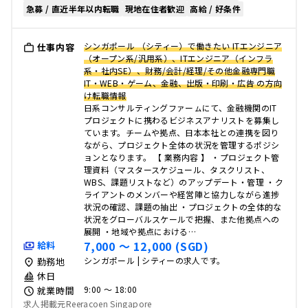
急募 / 直近半年以内転職
現地在住者歓迎
高給 / 好条件
シンガポール （シティー）で働きたい ITエンジニア
仕事内容
（オープン系/汎用系）、ITエンジニア（インフラ
系・社内SE）、財務/会計/経理/その他金融専門職
IT・WEB・ゲーム、金融、出版・印刷・広告 の方向
け転職情報
日系コンサルティングファーㇺにて、金融機関のIT
プロジェクトに携わるビジネスアナリストを募集し
ています。チームや拠点、日本本社との連携を図り
ながら、プロジェクト全体の状況を管理するポジシ
ョンとなります。 【 業務内容 】 ・プロジェクト管
理資料（マスタースケジュール、タスクリスト、
WBS、課題リストなど）のアップデート・管理 ・ク
ライアントのメンバーや経営陣と協力しながら進捗
状況の確認、課題の抽出 ・プロジェクトの全体的な
状況をグローバルスケールで把握、また他拠点への
展開 ・地域や拠点における…
7,000 〜 12,000 (SGD)
給料
シンガポール | シティーの求人です。
勤務地
休日
9:00 〜 18:00
就業時間
求人掲載元Reeracoen Singapore