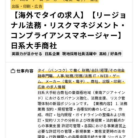
出版・印刷・広告
【海外でタイの求人】【リージョ
ナル法務・リスクマネジメント・
コンプライアンスマネージャー】
日系大手商社
英語力が活かせる
日系企業
現地採用社員活躍中
高給 / 好条件
タイ （バンコク）で働く 財務/会計/経理/その他金
仕事内容
融専門職、人事/総務/労務/法務 IT・WEB・ゲー
ム、メーカー（電気・電子）、商社、出版・印刷・
広告 の求人情報
日系大手総合商社の豪亜極地域（東南アジア＋イン
ド）におけるガバナンス強化、法務支援、リスク管
理体制の新設ポジションです。 【業務内容】 1. 法務
業務 契約・規程管理 • 各種契約書のレビュー、作
成、改訂 • 社内規程・ガイドラインの整備および改
訂 • 契約リスクの分析および改善提案 • 法的観点か
らの事業支援 許認可管理 • 各国における事業運営上
必要な許認可の管理 • 新規事業・業態変更時の法令
調査 • 行政機関への各種申請手続き支援 リーガルア