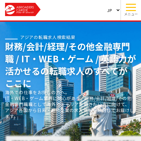
メニュー
アジアの転職求人検索結果
財務/会計/経理/その他金融専門
職 / IT・WEB・ゲーム / 英語力が
活かせるの転職求人のすべてが
ここに
海外での仕事をお探しの方へ。
IT・WEB・ゲーム業界に関心があり、財務/会計/経理/その他
金融専門職職として海外でキャリアを築きたい方に向けて、
アジア各国から日系・現地企業の求人情報を厳選してお届けし
ます。