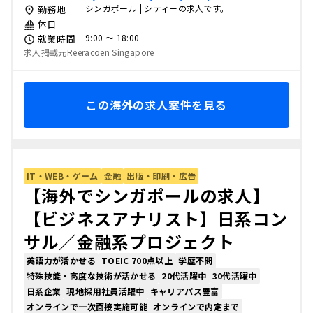
シンガポール | シティーの求人です。
勤務地
休日
9:00 〜 18:00
就業時間
求人掲載元Reeracoen Singapore
この海外の求人案件を見る
IT・WEB・ゲーム
金融
出版・印刷・広告
【海外でシンガポールの求人】
【ビジネスアナリスト】日系コン
サル／金融系プロジェクト
英語力が活かせる
TOEIC 700点以上
学歴不問
特殊技能・高度な技術が活かせる
20代活躍中
30代活躍中
日系企業
現地採用社員活躍中
キャリアパス豊富
オンラインで一次面接実施可能
オンラインで内定まで