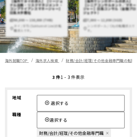
【海外でタイの求人】【リージョ
【海外でシンガポールの求人】
ナル法務・リスクマネジメント・
【シニアコンサルタント／マネー
コンプライアンスマネージャー】
ジャー】日系コンサル（金融プロ
日系大手商社
ジェクト）
90,000 〜 150,000 (THB)
7,000 〜 12,000 (SGD)
タイ / BTS (Sukhumvit Line)の転
シンガポール / Cityの転職求人で
職求人です。
す。
海外就職TOP
海外求人検索
財務/会計/経理/その他金融専門職の転職
3 件
1 - 3 件表示
地域
選択する
職種
選択する
財務/会計/経理/その他金融専門職