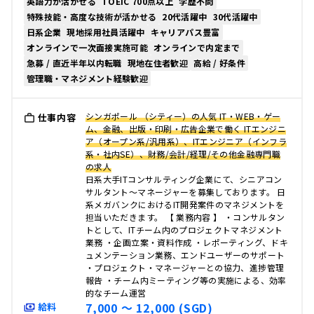
英語力が活かせる
TOEIC 700点以上
学歴不問
特殊技能・高度な技術が活かせる
20代活躍中
30代活躍中
日系企業
現地採用社員活躍中
キャリアパス豊富
オンラインで一次面接実施可能
オンラインで内定まで
急募 / 直近半年以内転職
現地在住者歓迎
高給 / 好条件
管理職・マネジメント経験歓迎
シンガポール （シティー）の人気 IT・WEB・ゲー
仕事内容
ム、金融、出版・印刷・広告企業で働く ITエンジニ
ア（オープン系/汎用系）、ITエンジニア（インフラ
系・社内SE）、財務/会計/経理/その他金融専門職
の求人
日系大手ITコンサルティング企業にて、シニアコン
サルタント～マネージャーを募集しております。 日
系メガバンクにおけるIT開発案件のマネジメントを
担当いただきます。 【 業務内容 】 ・コンサルタン
トとして、ITチーム内のプロジェクトマネジメント
業務 ・企画立案・資料作成 ・レポーティング、ドキ
ュメンテーション業務、エンドユーザーのサポート
・プロジェクト・マネージャーとの協力、進捗管理
報告 ・チーム内ミーティング等の実施による、効率
的なチーム運営
7,000 〜 12,000 (SGD)
給料