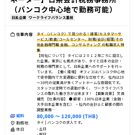
（バンコク中心地で勤務可能）
日系企業
ワークライフバランス重視
タイ （バンコク）で見つかる！接客/カスタマーサ
仕事内容
ービス/飲食/コールセンター、財務/会計/経理/その
他金融専門職 金融、コンサルティング の転職求人特
集
【同社について】 タイには２０１２年ごろに設立し
た企業。東京にも拠点があり、タイと日本の会計・
税務の専門家として、日系企業へのサポートを行っ
ています。 【働く環境】 オフィスはバンコク中心地
で徒歩圏内で大変通勤に便利な立地です。 社内は20
～30代の従業員が多くアットホームな雰囲気です。
スタッフは定時での退勤が多く、 ワークライフバラ
ンスの取れた働き方が出来ます！ 【募集背景】 欠員
補充 【仕事内容】 ● 顧客：100％日本企業（金融・
大手日本企業を含む） ・社内の会計士と顧客の間の
調整業務…
80,000 〜 120,000 (THB)
給料
タイ | バンコクの求人です。
勤務地
- 土日
休日
- 祝日