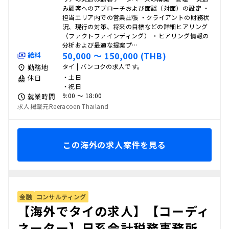
み顧客へのアプローチおよび面談（対面）の設定 ・
担当エリア内での営業出張 ・クライアントの財務状
況、現行の対策、将来の目標などの詳細ヒアリング
（ファクトファインディング） ・ヒアリング情報の
分析および最適な提案プ…
50,000 〜 150,000 (THB)
給料
タイ | バンコクの求人です。
勤務地
・土日
休日
・祝日
9:00 〜 18:00
就業時間
求人掲載元Reeracoen Thailand
この海外の求人案件を見る
金融
コンサルティング
【海外でタイの求人】【コーディ
ネーター】日系会計税務事務所