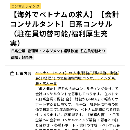
コンサルティング
【海外でベトナムの求人】【会計
コンサルタント】日系コンサル
（駐在員切替可能/福利厚生充
実）
日系企業
管理職・マネジメント経験歓迎
駐在員切替あり
高給 / 好条件
ベトナム （ハノイ）の 人事/総務/労務/法務、財務/
仕事内容
会計/経理/その他金融専門職 コンサルティング 転
職・求人一覧
【求人概要】 日系の会計コンサルティング会社にて
会計コンサルタントを募集しております。 在ベトナ
ム日系企業に税務･会計･財務からM&Aまで幅広くサ
ポートするお仕事です。 ※手当、社会保険料等の関
係で日本にて1年の勤務後、ベトナム勤務になる可能
性もありますが、応相談です。 【業務内容】 ・日系
企業への会計のコンサルティング業務 ・顧客との打
ち合わせ ・各種レポート・資料の作成 ・ベトナム会