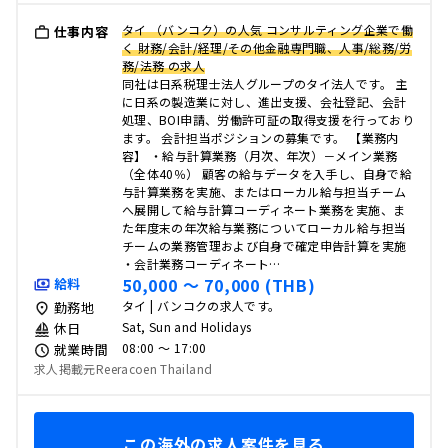
タイ （バンコク）の人気 コンサルティング企業で働
仕事内容
く 財務/会計/経理/その他金融専門職、人事/総務/労
務/法務 の求人
同社は日系税理士法人グループのタイ法人です。 主
に日系の製造業に対し、進出支援、会社登記、会計
処理、BOI申請、労働許可証の取得支援を行っており
ます。 会計担当ポジションの募集です。 【業務内
容】 ・給与計算業務（月次、年次）－メイン業務
（全体40％） 顧客の給与データを入手し、自身で給
与計算業務を実施、またはローカル給与担当チーム
へ展開して給与計算コーディネート業務を実施、ま
た年度末の年次給与業務についてローカル給与担当
チームの業務管理および自身で確定申告計算を実施
・会計業務コーディネート…
50,000 〜 70,000 (THB)
給料
タイ | バンコクの求人です。
勤務地
Sat, Sun and Holidays
休日
08:00 〜 17:00
就業時間
求人掲載元Reeracoen Thailand
この海外の求人案件を見る