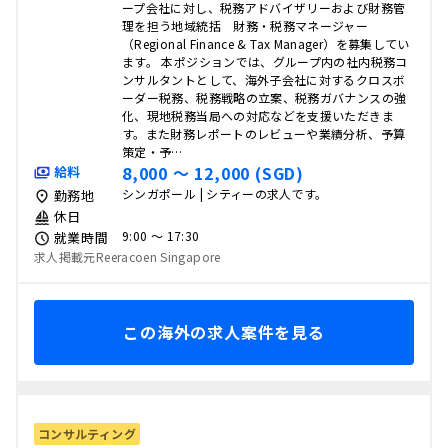
ープ会社に対し、税務アドバイザリーおよび財務管
理を担う地域統括 財務・税務マネージャー
（Regional Finance & Tax Manager）を募集してい
ます。 本ポジションでは、グループ内の社内税務コ
ンサルタントとして、海外子会社に対するクロスボ
ーダー税務、税務戦略の立案、税務ガバナンスの強
化、現地税務当局への対応などを支援いただきま
す。また財務レポートのレビューや業績分析、予算
策定・予…
8,000 〜 12,000 (SGD)
給料
シンガポール | シティーの求人です。
勤務地
休日
9:00 〜 17:30
就業時間
求人掲載元Reeracoen Singapore
この海外の求人案件を見る
コンサルティング