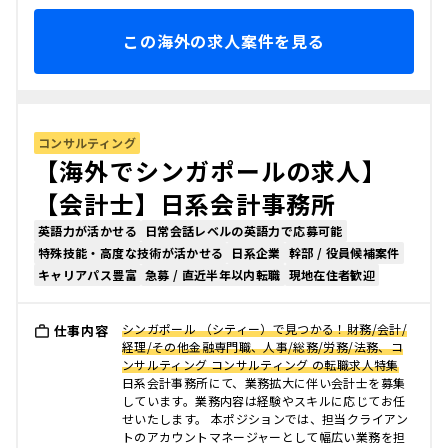
この海外の求人案件を見る
コンサルティング
【海外でシンガポールの求人】
【会計士】日系会計事務所
英語力が活かせる
日常会話レベルの英語力で応募可能
特殊技能・高度な技術が活かせる
日系企業
幹部 / 役員候補案件
キャリアパス豊富
急募 / 直近半年以内転職
現地在住者歓迎
シンガポール （シティー）で見つかる！財務/会計/
仕事内容
経理/その他金融専門職、人事/総務/労務/法務、コ
ンサルティング コンサルティング の転職求人特集
日系会計事務所にて、業務拡大に伴い会計士を募集
しています。業務内容は経験やスキルに応じてお任
せいたします。 本ポジションでは、担当クライアン
トのアカウントマネージャーとして幅広い業務を担