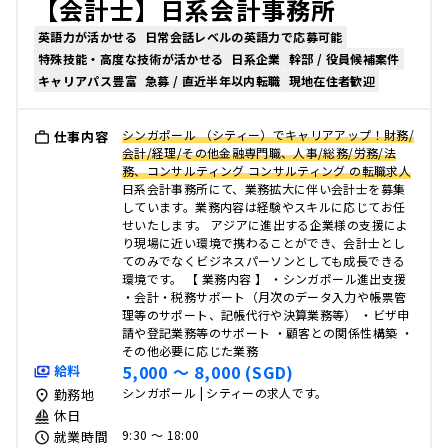
【会計士】日系会計事務所
英語力が活かせる
日常会話レベルの英語力で応募可能
特殊技能・高度な技術が活かせる
日系企業
幹部 / 役員候補案件
キャリアパス豊富
急募 / 直近半年以内転職
現地在住者歓迎
シンガポール （シティー）でキャリアアップ！財務/
仕事内容
会計/経理/その他金融専門職、人事/総務/労務/法
務、コンサルティング コンサルティング の転職求人
日系会計事務所にて、業務拡大に伴い会計士を募集
しています。業務内容は経験やスキルに応じてお任
せいたします。 アジアに進出する企業様の支援によ
り現場に近い環境で携わることができ、会計士とし
てのみでなくビジネスパーソンとしても成長できる
環境です。 【 業務内容 】 ・シンガポール進出支援
・会計・税務サポート（月次のデータ入力や帳票管
理等のサポート、記帳代行や決算業務等） ・ビザ申
請や登記業務等のサポート ・顧客との関係性構築 ・
その他必要に応じた業務
5,000 〜 8,000 (SGD)
給料
シンガポール | シティーの求人です。
勤務地
休日
9:30 〜 18:00
就業時間