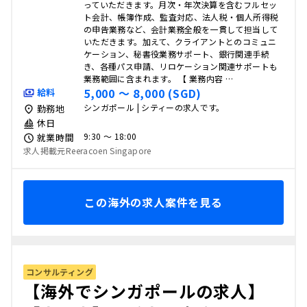
っていただきます。月次・年次決算を含むフルセッ
ト会計、帳簿作成、監査対応、法人税・個人所得税
の申告業務など、会計業務全般を一貫して担当して
いただきます。加えて、クライアントとのコミュニ
ケーション、秘書役業務サポート、銀行関連手続
き、各種パス申請、リロケーション関連サポートも
業務範囲に含まれます。 【 業務内容 …
5,000 〜 8,000 (SGD)
給料
シンガポール | シティーの求人です。
勤務地
休日
9:30 〜 18:00
就業時間
求人掲載元Reeracoen Singapore
この海外の求人案件を見る
コンサルティング
【海外でシンガポールの求人】