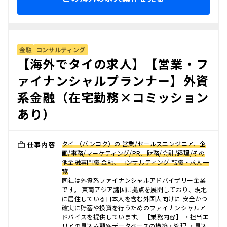
金融
コンサルティング
【海外でタイの求人】【営業・フ
ァイナンシャルプランナー】外資
系金融（在宅勤務×コミッション
あり）
タイ （バンコク）の 営業/セールスエンジニア、企
仕事内容
画/事務/マーケティング/PR、財務/会計/経理/その
他金融専門職 金融、コンサルティング 転職・求人一
覧
同社は外資系ファイナンシャルアドバイザリー企業
です。 東南アジア諸国に拠点を展開しており、現地
に居住している日本人を含む外国人向けに 安全かつ
確実に貯蓄や投資を行うためのファイナンシャルア
ドバイスを提供しています。 【業務内容】 ・担当エ
リアの見込み顧客データベースの構築・管理 ・見込