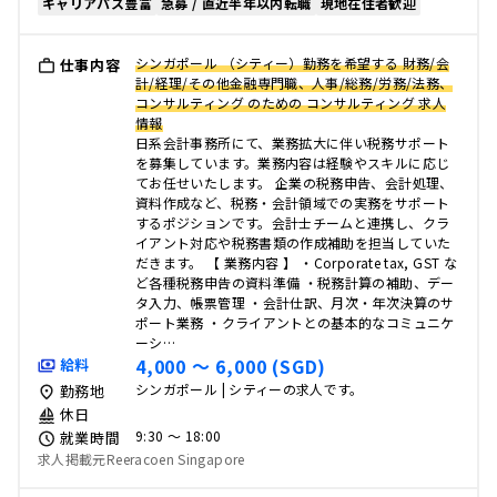
キャリアパス豊富
急募 / 直近半年以内転職
現地在住者歓迎
シンガポール （シティー）勤務を希望する 財務/会
仕事内容
計/経理/その他金融専門職、人事/総務/労務/法務、
コンサルティング のための コンサルティング 求人
情報
日系会計事務所にて、業務拡大に伴い税務サポート
を募集しています。業務内容は経験やスキルに応じ
てお任せいたします。 企業の税務申告、会計処理、
資料作成など、税務・会計領域での実務をサポート
するポジションです。会計士チームと連携し、クラ
イアント対応や税務書類の作成補助を担当していた
だきます。 【 業務内容 】 ・Corporate tax, GST な
ど各種税務申告の資料準備 ・税務計算の補助、デー
タ入力、帳票管理 ・会計仕訳、月次・年次決算のサ
ポート業務 ・クライアントとの基本的なコミュニケ
ーシ…
4,000 〜 6,000 (SGD)
給料
シンガポール | シティーの求人です。
勤務地
休日
9:30 〜 18:00
就業時間
求人掲載元Reeracoen Singapore