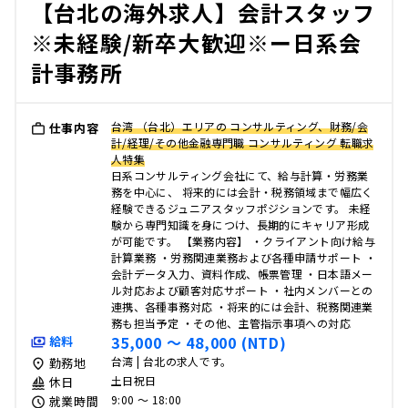
【台北の海外求人】会計スタッフ
※未経験/新卒大歓迎※ー日系会
計事務所
台湾 （台北）エリアの コンサルティング、財務/会
仕事内容
計/経理/その他金融専門職 コンサルティング 転職求
人特集
日系コンサルティング会社にて、給与計算・労務業
務を中心に、 将来的には会計・税務領域まで幅広く
経験できるジュニアスタッフポジションです。 未経
験から専門知識を身につけ、長期的にキャリア形成
が可能です。 【業務内容】 ・クライアント向け給与
計算業務 ・労務関連業務および各種申請サポート ・
会計データ入力、資料作成、帳票管理 ・日本語メー
ル対応および顧客対応サポート ・社内メンバーとの
連携、各種事務対応 ・将来的には会計、税務関連業
務も担当予定 ・その他、主管指示事項への対応
35,000 〜 48,000 (NTD)
給料
台湾 | 台北の求人です。
勤務地
土日祝日
休日
9:00 〜 18:00
就業時間