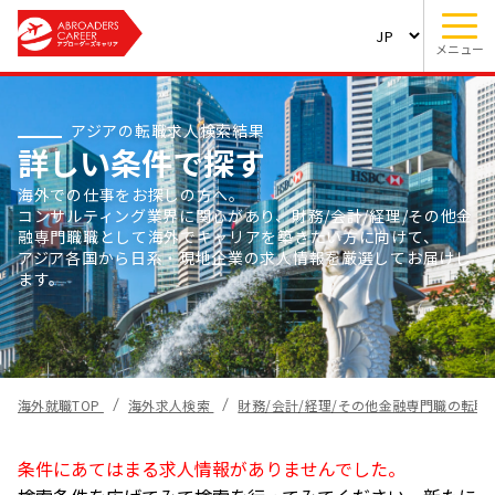
メニュー
アジアの転職求人検索結果
詳しい条件で探す
海外での仕事をお探しの方へ。
コンサルティング業界に関心があり、財務/会計/経理/その他金
融専門職職として海外でキャリアを築きたい方に向けて、
アジア各国から日系・現地企業の求人情報を厳選してお届けし
ます。
海外就職TOP
海外求人検索
財務/会計/経理/その他金融専門職の転職
条件にあてはまる求人情報がありませんでした。