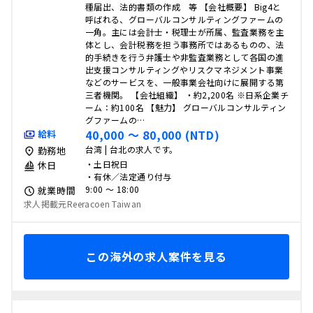
種届出、法的書類の作成 等 【会社概要】 Big4と
呼ばれる、グローバルコンサルティングファームの
一角。主には会計士・税理士が所属、監査業務を主
体とし、会計税務を担う事務所ではあるものの、法
的手続きを行う弁護士や非監査業務として各国の進
出支援コンサルティングやリスクマネジメント事業
などのサービスを、一般事業会社向けに展開する第
三者機関。 【会社組織】 ・約2,200名 ※日系企業チ
ーム：約100名 【魅力】 グローバルコンサルティン
グファームの…
40,000 〜 80,000 (NTD)
給料
台湾 | 台北の求人です。
勤務地
・土日祝日
休日
・有休／法定通り付与
9:00 〜 18:00
就業時間
求人掲載元Reeracoen Taiwan
この海外の求人案件を見る