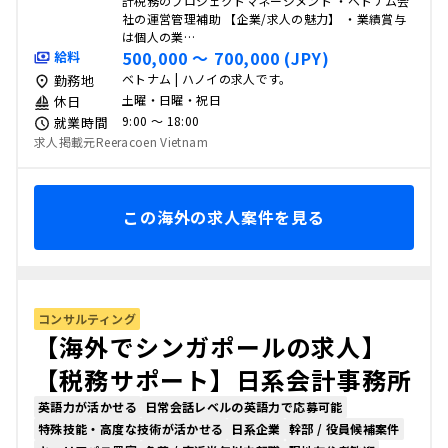
計税務のプロジェクトマネージメント ・ベトナム会
社の運営管理補助 【企業/求人の魅力】 ・業績賞与
は個人の業…
500,000 〜 700,000 (JPY)
給料
ベトナム | ハノイの求人です。
勤務地
土曜・日曜・祝日
休日
9:00 〜 18:00
就業時間
求人掲載元Reeracoen Vietnam
この海外の求人案件を見る
コンサルティング
【海外でシンガポールの求人】
【税務サポート】日系会計事務所
英語力が活かせる
日常会話レベルの英語力で応募可能
特殊技能・高度な技術が活かせる
日系企業
幹部 / 役員候補案件