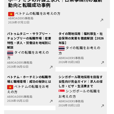
動向と転職成功事例
ベトナムの転職をお考えの方
ABROADERS事務局
2026年07月22日
パトゥムタニー・サラブリー・
タイの現地採用｜福利厚生・社
チョンブリーの転職市場｜産業
会保険の実態を徹底解説【2026
特性・求人・労働法を地域別に
年版】
解説
タイの転職をお考えの
タイの転職をお考えの
方
方
ABROADERS事務局
2026年05月28日
ABROADERS事務局
2026年06月02日
ベトナム・ホーチミンの転職市
シンガポール現地採用を目指す
場と職場環境：成功の秘訣とは
女性向け完全ガイド｜求人の探
し方・ビザ・生活費まで
ベトナムの転職をお考
シンガポールの転職を
えの方
お考えの方
ABROADERS事務局
2026年05月22日
ABROADERS事務局
2026年05月21日