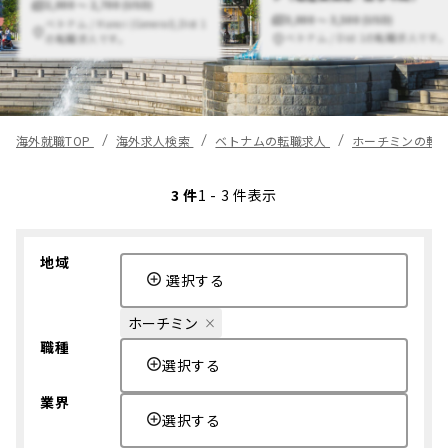
2,000 〜 2,700 (USD)
3,000 〜 3,500 (USD)
ベトナム / Hanoi (General),Dist 1
ベトナム / Dist 1の転職求人です
の転職求人です。
海外就職TOP
海外求人検索
ベトナムの転職求人
ホーチミンの転
3 件
1 - 3 件表示
地域
選択する
ホーチミン
職種
選択する
業界
選択する