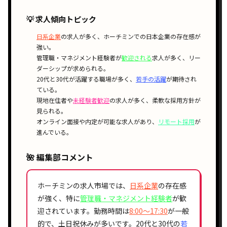
💡 求人傾向トピック
日系企業
の求人が多く、ホーチミンでの日本企業の存在感が
強い。
管理職・マネジメント経験者が
歓迎される
求人が多く、リー
ダーシップが求められる。
20代と30代が活躍する職場が多く、
若手の活躍
が期待され
ている。
現地在住者や
未経験者歓迎
の求人が多く、柔軟な採用方針が
見られる。
オンライン面接や内定が可能な求人があり、
リモート採用
が
進んでいる。
🌺 編集部コメント
ホーチミンの求人市場では、
日系企業
の存在感
が強く、特に
管理職・マネジメント経験者
が歓
迎されています。勤務時間は
8:00〜17:30
が一般
的で、土日祝休みが多いです。20代と30代の
若