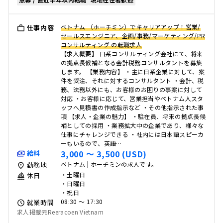
ベトナム （ホーチミン）でキャリアアップ！営業/
仕事内容
セールスエンジニア、企画/事務/マーケティング/PR
コンサルティング の転職求人
【求人概要】 日系コンサルティング会社にて、将来
の拠点長候補となる会計税務コンサルタントを募集
します。 【業務内容】 ・主に日系企業に対して、案
件を受注、それに対するコンサルタント ・会計、税
務、法務以外にも、お客様のお困りの事案に対して
対応 ・お客様に応じて、営業担当やベトナム人スタ
ッフへ見積書の作成指示など ・その他指示された事
項 【求人・企業の魅力】 ・駐在員、将来の拠点長候
補としての採用 ・業務拡大中の企業であり、様々な
仕事にチャレンジできる ・社内には日本語スピーカ
ーもいるので、英語…
3,000 〜 3,500 (USD)
給料
ベトナム | ホーチミンの求人です。
勤務地
・土曜日
休日
・日曜日
・祝日
08:30 〜 17:30
就業時間
求人掲載元Reeracoen Vietnam