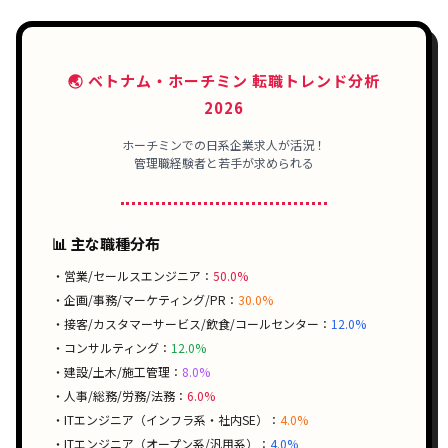
🌏 ベトナム・ホーチミン 転職トレンド分析
2026
ホーチミンでの日系企業求人が活況！
管理職経験者と若手が求められる
📊 主な職種分布
・営業/セールスエンジニア：
50.0%
・企画/事務/マーケティング/PR：
30.0%
・接客/カスタマーサービス/飲食/コールセンター：
12.0%
・コンサルティング：
12.0%
・建設/土木/施工管理：
8.0%
・人事/総務/労務/法務：
6.0%
・ITエンジニア（インフラ系・社内SE）：
4.0%
・ITエンジニア（オープン系/汎用系）：
4.0%