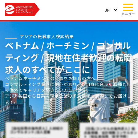
メニュー
アジアの転職求人検索結果
ベトナム / ホーチミン / コンサル
ティング / 現地在住者歓迎の転職
求人のすべてがここに
ベトナムホーチミンでの仕事をお探しの方へ。
コンサルティング業界に関心があり、ご自身に合った職種とし
て海外でキャリアを築きたい方に向けて、
アジア各国から日系・現地企業の求人情報を厳選してお届けし
ます。
【自社採用の海外求人】人材紹介
【日系/コンサルの海外求人】拠
コンサルタント/法人営業
点長候補／会計税務コンサルタン
ト（駐在員採用／語学不問）