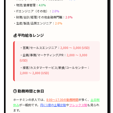
・物流/倉庫管理：
4.0%
・ITエンジニア（その他）：
2.0%
・財務/会計/経理/その他金融専門職：
2.0%
・生産/製造/品質エンジニア：
2.0%
💰 平均給与レンジ
・営業/セールスエンジニア：
2,000 〜 3,000 (USD)
・企画/事務/マーケティング/PR：
2,000 〜 3,000
(USD)
・接客/カスタマーサービス/飲食/コールセンター：
2,000 〜 2,800 (USD)
🕒 勤務時間と休日
ホーチミンの求人では、
8:00〜17:30の勤務時間
が多く、
土日祝
休み
が一般的です。
月に1度の土曜出勤
や
フレックス制
も見られ
ます。