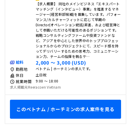
【求人概要】 同社のメインビジネス「エキスパート
マッチング（インタビュー）事業」を推進するマネ
ージャー(経営幹部候補)を募集しています。パフォー
マンス/カルチャーフィットに応じて早期の
Director(オペレーション統括)昇進、および経営陣と
して参画いただける可能性のあるポジションです。
戦略コンサルティングファームや投資ファンドな
ど、アジアを中心とした世界中のトッププロフェッ
ショナルからのプロジェクトにて、スピード感を持
ってデリバリーするための思考力、コミュニケーシ
ョン力、チームの指揮を執るケ…
2,000 〜 3,000 (USD)
給料
ベトナム | ホーチミンの求人です。
勤務地
土日祝
休日
9:00 〜 18:00
就業時間
求人掲載元Reeracoen Vietnam
このベトナム / ホーチミンの求人案件を見る