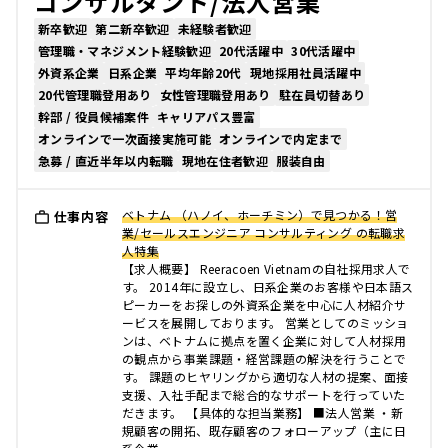
コンサルタント/法人営業
新卒歓迎
第二新卒歓迎
未経験者歓迎
管理職・マネジメント経験歓迎
20代活躍中
30代活躍中
外資系企業
日系企業
平均年齢20代
現地採用社員活躍中
20代管理職登用あり
女性管理職登用あり
駐在員切替あり
幹部 / 役員候補案件
キャリアパス豊富
オンラインで一次面接実施可能
オンラインで内定まで
急募 / 直近半年以内転職
現地在住者歓迎
服装自由
ベトナム （ハノイ、ホーチミン）で見つかる！営
仕事内容
業/セールスエンジニア コンサルティング の転職求
人特集
【求人概要】 Reeracoen Vietnamの自社採用求人で
す。 2014年に設立し、日系企業のお客様や日本語ス
ピーカーをお探しの外資系企業を中心に人材紹介サ
ービスを展開しております。 営業としてのミッショ
ンは、ベトナムに拠点を置く企業に対して人材採用
の観点から事業課題・経営課題の解決を行うことで
す。 課題のヒヤリングから適切な人材の提案、面接
支援、入社手配まで総合的なサポートを行っていた
だきます。 【具体的な担当業務】 ■法人営業 ・新
規顧客の開拓、既存顧客のフォローアップ（主に日