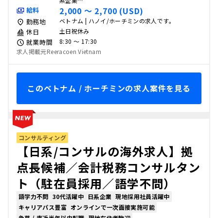
系企業…
2,000 〜 2,700 (USD)
給料
ベトナム | ハノイ/ホーチミンの求人です。
勤務地
土日祝休み
休日
8:30 〜 17:30
就業時間
求人掲載元Reeracoen Vietnam
このベトナム / ホーチミンの求人案件を見る
コンサルティング
【日系/コンサルの海外求人】拠
点長候補／会計税務コンサルタン
ト（駐在員採用／語学不問）
語学力不問
30代活躍中
日系企業
現地採用社員活躍中
キャリアパス豊富
オンラインで一次面接実施可能
急募 / 直近半年以内転職
現地在住者歓迎