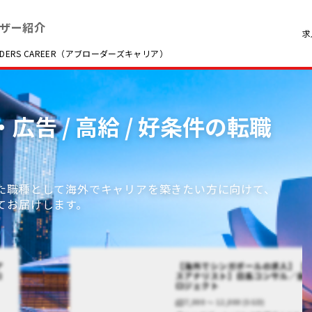
ザー紹介
求
RS CAREER（アブローダーズキャリア）
広告 / 高給 / 好条件の転職
た職種として海外でキャリアを築きたい方に向けて、
てお届けします。
ア
【海外でシンガポールの求人】【
コ
スアナリスト】日系コンサル／金
ロジェクト
7,000 〜 12,000 (SGD)