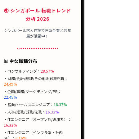
🌏 シンガポール 転職トレンド
分析 2026
シンガポール求人市場で
日系企業
と
若年
層
が活躍中！
📊 主な職種分布
・コンサルティング：
28.57%
・財務/会計/経理/その他金融専門職：
24.49%
・企画/事務/マーケティング/PR：
22.45%
・営業/セールスエンジニア：
18.37%
・人事/総務/労務/法務：
16.33%
・ITエンジニア（オープン系/汎用系）：
16.33%
・ITエンジニア（インフラ系・社内
SE）：
8.16%