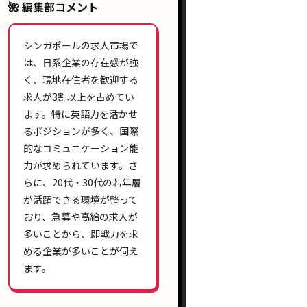
🌺 編集部コメント
シンガポールの求人市場で
は、
日系企業
の存在感が強
く、
現地在住者
を歓迎する
求人が
3割以上
を占めてい
ます。特に
英語力
を活かせ
るポジションが多く、
国際
的なコミュニケーション能
力
が求められています。さ
らに、
20代・30代
の若年層
が活躍できる環境が整って
おり、
急募
や
高給
の求人が
多いことから、即戦力を求
める企業が多いことが伺え
ます。