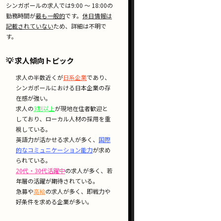
シンガポールの求人では
9:00 〜 18:00
の
勤務時間が
最も一般的
です。
休日情報は
記載されていない
ため、詳細は不明で
す。
💡 求人傾向トピック
求人の
半数近く
が
日系企業
であり、
シンガポールにおける
日本企業の存
在感
が強い。
求人の
3割以上
が
現地在住者歓迎
と
しており、
ローカル人材の採用
を重
視している。
英語力が活かせる
求人が多く、
国際
的なコミュニケーション能力
が求め
られている。
20代・30代活躍中
の求人が多く、
若
年層の活躍
が期待されている。
急募
や
高給
の求人が多く、
即戦力
や
好条件
を求める企業が多い。