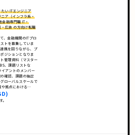
たい ITエンジニア
ンジニア（インフラ系・
他金融専門職 IT・
刷・広告 の方向け転職
て、金融機関のITプロ
リストを募集していま
の連携を図りながら、プ
るポジションとなりま
ェクト管理資料（マスター
BS、課題リストな
ライアントのメンバー
況の確認、課題の抽出
をグローバルスケールで
域や拠点における…
GD)
です。