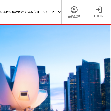
人掲載を検討されている方はこちら
LOGIN
会員登録
ビジネ
【海外でシンガポールの求人
融系プ
ジャー／シニアマネージャー 
サル
7,000 〜 15,000 (SGD)