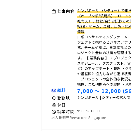
シンガポール （シティー）で働き
仕事内容
（オープン系/汎用系）、ITエ
社内SE）、財務/会計/経理/その
WEB・ゲーム、金融、出版・印
情報
日系コンサルティングファーㇺに
ジェクトに携わるビジネスアナ
す。チームや拠点、日本本社と
ロジェクト全体の状況を管理す
す。 【 業務内容 】 ・プロジ
スケジュール、タスクリスト、W
ど）のアップデート・管理 ・ク
や経営陣と協力しながら進捗状
・プロジェクトの全体的な状況
把握、また他拠点への展開 ・地
7,000 〜 12,000 (S
給料
シンガポール | シティーの求人
勤務地
休日
9:00 〜 18:00
就業時間
求人掲載元Reeracoen Singapore