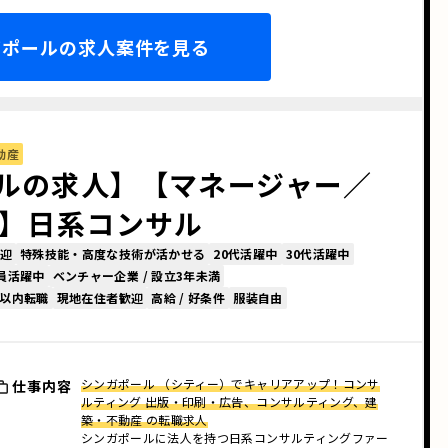
ガポールの求人案件を見る
動産
ルの求人】【マネージャー／
 】日系コンサル
迎
特殊技能・高度な技術が活かせる
20代活躍中
30代活躍中
員活躍中
ベンチャー企業 / 設立3年未満
年以内転職
現地在住者歓迎
高給 / 好条件
服装自由
シンガポール （シティー）でキャリアアップ！コンサ
仕事内容
ルティング 出版・印刷・広告、コンサルティング、建
築・不動産 の転職求人
シンガポールに法人を持つ日系コンサルティングファー