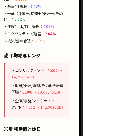
・医療/介護職：
6.12%
・士業（弁護士/税理士/会計士/その
他）：
6.12%
・建設/土木/施工管理：
4.08%
・エグゼクティブ/経営：
2.04%
・物流/倉庫管理：
2.04%
💰 平均給与レンジ
・コンサルティング：
7,000 〜
14,750 (SGD)
・財務/会計/経理/その他金融専
門職：
6,000 〜 10,458 (SGD)
・企画/事務/マーケティン
グ/PR：
7,502 〜 14,136 (SGD)
🕒 勤務時間と休日