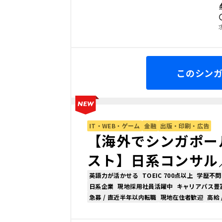
このシン
IT・WEB・ゲーム
金融
出版・印刷・広告
【海外でシンガポー
スト】日系コンサル
英語力が活かせる
TOEIC 700点以上
学歴不問
日系企業
現地採用社員活躍中
キャリアパス豊
急募 / 直近半年以内転職
現地在住者歓迎
高給 