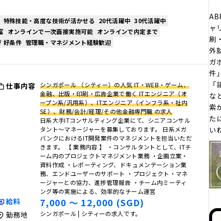
AB
特殊技能・高度な技術が活かせる
20代活躍中
30代活躍中
ャ
富
オンラインで一次面接実施可能
オンラインで内定まで
刷
/ 好条件
管理職・マネジメント経験歓迎
外
ガポ
件
「
シンガポール （シティー）の人気 IT・WEB・ゲーム、
仕事内容
金融、出版・印刷・広告企業で働く ITエンジニア（オ
な
ープン系/汎用系）、ITエンジニア（インフラ系・社内
索
SE）、財務/会計/経理/その他金融専門職 の求人
た
日系大手ITコンサルティング企業にて、シニアコンサル
タント～マネージャーを募集しております。 日系メガ
い
バンクにおけるIT開発案件のマネジメントを担当いただ
きます。 【 業務内容 】 ・コンサルタントとして、ITチ
ーム内のプロジェクトマネジメント業務 ・企画立案・
資料作成 ・レポーティング、ドキュメンテーション業
務、エンドユーザーのサポート ・プロジェクト・マネ
ージャーとの協力、進捗管理報告 ・チーム内ミーティ
ング等の実施による、効率的なチーム運営
7,000 〜 12,000 (SGD)
給料
シンガポール | シティーの求人です。
勤務地