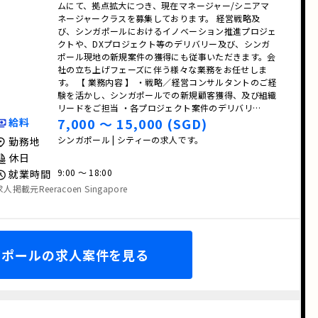
ムにて、拠点拡大につき、現在マネージャー/シニアマ
ネージャークラスを募集しております。 経営戦略及
び、シンガポールにおけるイノベーション推進プロジェ
クトや、DXプロジェクト等のデリバリー及び、シンガ
ポール現地の新規案件の獲得にも従事いただきます。会
社の立ち上げフェーズに伴う様々な業務をお任せしま
す。 【 業務内容 】 ・戦略／経営コンサルタントのご経
験を活かし、シンガポールでの新規顧客獲得、及び組織
リードをご担当 ・各プロジェクト案件のデリバリ…
7,000 〜 15,000 (SGD)
給料
シンガポール | シティーの求人です。
勤務地
休日
9:00 〜 18:00
就業時間
求人掲載元Reeracoen Singapore
ガポールの求人案件を見る