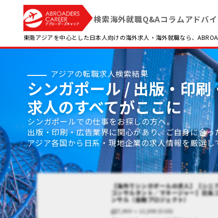
検索
海外就職Q&A
コラム
アドバイ
東南アジアを中心とした日本人向けの海外求人・海外就職なら、ABROADE
アジアの転職求人検索結果
シンガポール / 出版・印刷・
求人のすべてがここに
シンガポールでの仕事をお探しの方へ。
出版・印刷・広告業界に関心があり、ご自身に合っ
アジア各国から日系・現地企業の求人情報を厳選し
【海外でシンガポールの求人】【シニ
コンサルタント／マネージャー】日系
ンサル（金融プロジェクト）
7,000 〜 12,000 (SGD)