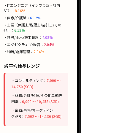
・ITエンジニア（インフラ系・社内
SE）：
8.16%
・医療/介護職：
6.12%
・士業（弁護士/税理士/会計士/その
他）：
6.12%
・建設/土木/施工管理：
4.08%
・エグゼクティブ/経営：
2.04%
・物流/倉庫管理：
2.04%
💰 平均給与レンジ
・コンサルティング：
7,000 〜
14,750 (SGD)
・財務/会計/経理/その他金融専
門職：
6,000 〜 10,458 (SGD)
・企画/事務/マーケティン
グ/PR：
7,502 〜 14,136 (SGD)