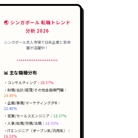
🌏 シンガポール 転職トレンド
分析 2026
シンガポール求人市場で
日系企業
と
若年
層
が活躍中！
📊 主な職種分布
・コンサルティング：
28.57%
・財務/会計/経理/その他金融専門職：
24.49%
・企画/事務/マーケティング/PR：
22.45%
・営業/セールスエンジニア：
18.37%
・人事/総務/労務/法務：
16.33%
・ITエンジニア（オープン系/汎用系）：
16.33%