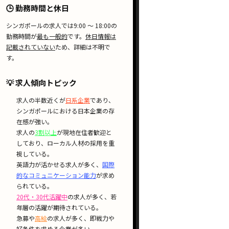
🕒 勤務時間と休日
シンガポールの求人では
9:00 〜 18:00
の
勤務時間が
最も一般的
です。
休日情報は
記載されていない
ため、詳細は不明で
す。
💡 求人傾向トピック
求人の
半数近く
が
日系企業
であり、
シンガポールにおける
日本企業の存
在感
が強い。
求人の
3割以上
が
現地在住者歓迎
と
しており、
ローカル人材の採用
を重
視している。
英語力が活かせる
求人が多く、
国際
的なコミュニケーション能力
が求め
られている。
20代・30代活躍中
の求人が多く、
若
年層の活躍
が期待されている。
急募
や
高給
の求人が多く、
即戦力
や
好条件
を求める企業が多い。