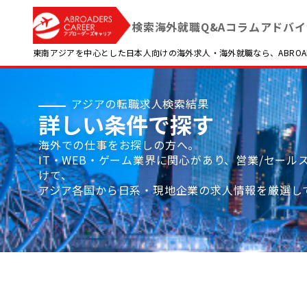
検索
海外就職Q&A
コラム
アドバイ
東南アジアを中心とした日本人向けの海外求人・海外就職なら、ABROADE
アジアの転職求人検索結果
詳しい条件で探す
海外での仕事をお探しの方へ。
IT・WEB・ゲーム業界に関心があり、営業/セー
けて、
アジア各国から日系・現地企業の求人情報を厳選し