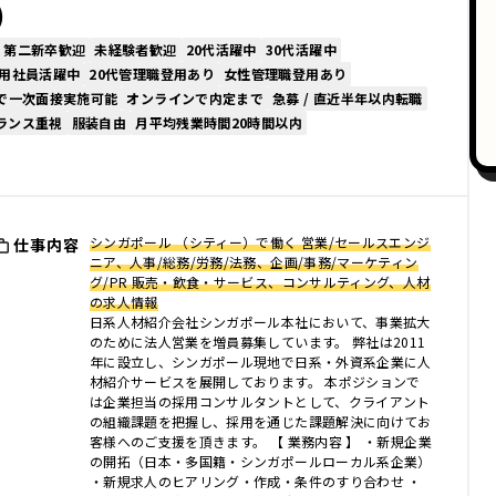
）
第二新卒歓迎
未経験者歓迎
20代活躍中
30代活躍中
用社員活躍中
20代管理職登用あり
女性管理職登用あり
で一次面接実施可能
オンラインで内定まで
急募 / 直近半年以内転職
ランス重視
服装自由
月平均残業時間20時間以内
シンガポール （シティー）で働く 営業/セールスエンジ
仕事内容
ニア、人事/総務/労務/法務、企画/事務/マーケティン
グ/PR 販売・飲食・サービス、コンサルティング、人材
の求人情報
日系人材紹介会社シンガポール本社において、事業拡大
のために法人営業を増員募集しています。 弊社は2011
年に設立し、シンガポール現地で日系・外資系企業に人
材紹介サービスを展開しております。 本ポジションで
は企業担当の採用コンサルタントとして、クライアント
の組織課題を把握し、採用を通じた課題解決に向けてお
客様へのご支援を頂きます。 【 業務内容 】 ・新規企業
の開拓（日本・多国籍・シンガポールローカル系企業）
・新規求人のヒアリング・作成・条件のすり合わせ ・