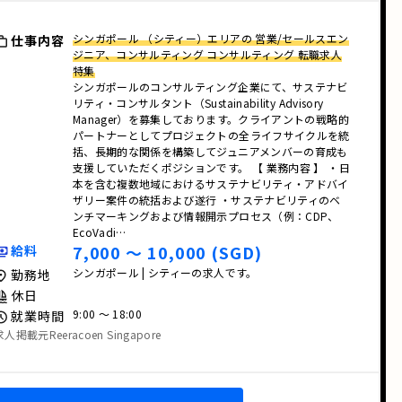
シンガポール （シティー）エリアの 営業/セールスエン
仕事内容
ジニア、コンサルティング コンサルティング 転職求人
特集
シンガポールのコンサルティング企業にて、サステナビ
リティ・コンサルタント（Sustainability Advisory
Manager）を募集しております。クライアントの戦略的
パートナーとしてプロジェクトの全ライフサイクルを統
括、長期的な関係を構築してジュニアメンバーの育成も
支援していただくポジションです。 【 業務内容 】 ・日
本を含む複数地域におけるサステナビリティ・アドバイ
ザリー案件の統括および遂行 ・サステナビリティのベ
ンチマーキングおよび情報開示プロセス（例：CDP、
EcoVadi…
7,000 〜 10,000 (SGD)
給料
シンガポール | シティーの求人です。
勤務地
休日
9:00 〜 18:00
就業時間
求人掲載元Reeracoen Singapore