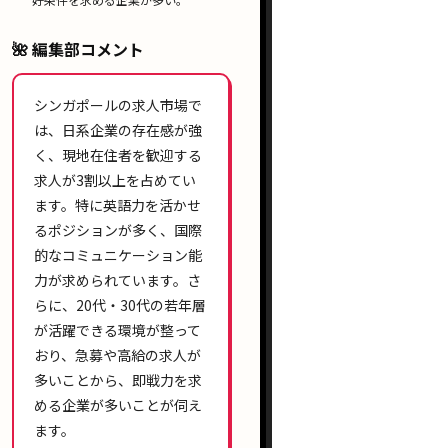
🌺 編集部コメント
シンガポールの求人市場で
は、
日系企業
の存在感が強
く、
現地在住者
を歓迎する
求人が
3割以上
を占めてい
ます。特に
英語力
を活かせ
るポジションが多く、
国際
的なコミュニケーション能
力
が求められています。さ
らに、
20代・30代
の若年層
が活躍できる環境が整って
おり、
急募
や
高給
の求人が
多いことから、即戦力を求
める企業が多いことが伺え
ます。