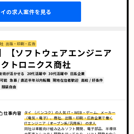
タイの求人案件を見る
社
出版・印刷・広告
】【ソフトウェアエンジニア
レクトロニクス商社
技術が活かせる
20代活躍中
30代活躍中
日系企業
可能
急募 / 直近半年以内転職
現地在住者歓迎
高給 / 好条件
服装自由
タイ （バンコク）の人気 IT・WEB・ゲーム、メーカー
仕事内容
（電気・電子）、商社、出版・印刷・広告企業で働く
ITエンジニア（オープン系/汎用系） の求人
同社は車載向け組み込みソフト開発、電子部品、半導体
の販売とシステム開発を行っており、ソフト開発を中心