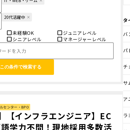
IT・WEB・ゲーム
20代活躍中
タ
未経験OK
ジュニアレベル
バ
シニアレベル
マネージャーレベル
パ
チ
この条件で検索する
サ
ア
ルセンター・BPO
】【インフラエンジニア】EC
ラ
(語学力不問！現地採用多数活