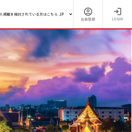
人掲載を検討されている方はこちら
LOGIN
会員登録
人】
【海外でタイの求人】【ソフ
問！現
ンジニア (PM)】日系大手エ
クス商社
50,000 〜 60,000 (THB)