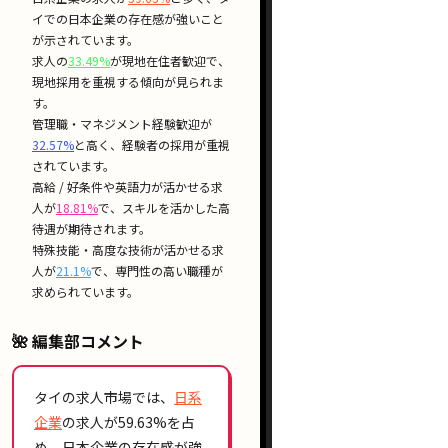
イでの
日本企業の存在感
が強いこと
が示されています。
求人の
33.49%
が
現地在住者歓迎
で、
現地採用
を重視する傾向が見られま
す。
管理職・マネジメント経験歓迎
が
32.57%
と高く、
経験者の採用
が重視
されています。
高給 / 好条件
や
英語力が活かせる
求
人が
18.81%
で、
スキルを活かした高
待遇
が期待されます。
特殊技能・高度な技術が活かせる
求
人が
21.1%
で、
専門性の高い職種
が
求められています。
🌺 編集部コメント
タイの求人市場では、
日系
企業
の求人が
59.63%
を占
め、
日本企業の存在感
が強