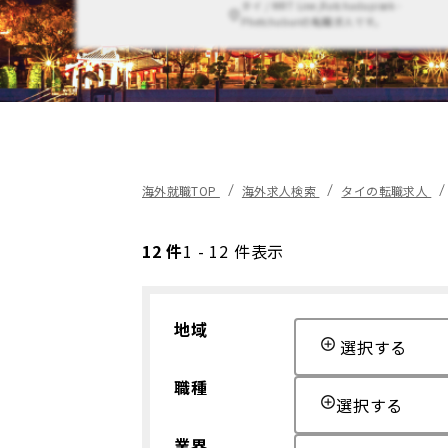
タイ / MRT Line,Ratchadapisek -
Phetchaburiの転職求人です。
海外就職TOP
海外求人検索
タイの転職求人
12 件
1 - 12 件表示
地域
選択する
職種
選択する
業界