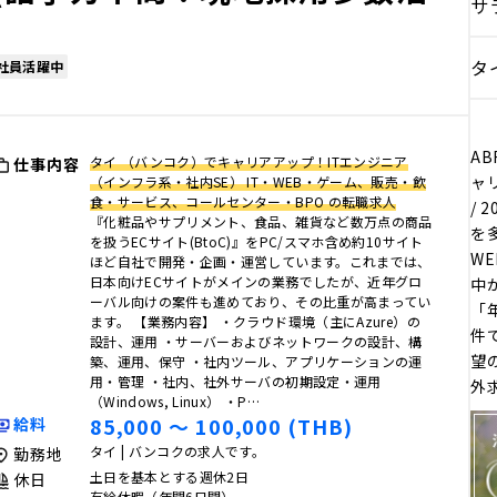
サ
タ
社員活躍中
AB
タイ （バンコク）でキャリアアップ！ITエンジニア
仕事内容
ャ
（インフラ系・社内SE） IT・WEB・ゲーム、販売・飲
食・サービス、コールセンター・BPO の転職求人
/
『化粧品やサプリメント、食品、雑貨など数万点の商品
を
を扱うECサイト(BtoC)』をPC/スマホ含め約10サイト
W
ほど自社で開発・企画・運営しています。これまでは、
日本向けECサイトがメインの業務でしたが、近年グロ
中
ーバル向けの案件も進めており、その比重が高まってい
「
ます。 【業務内容】 ・クラウド環境（主にAzure）の
件
設計、運用 ・サーバーおよびネットワークの設計、構
望
築、運用、保守 ・社内ツール、アプリケーションの運
用・管理 ・社内、社外サーバの初期設定・運用
外
（Windows, Linux） ・P…
85,000 〜 100,000 (THB)
給料
タイ | バンコクの求人です。
勤務地
土日を基本とする週休2日
休日
有給休暇（年間6日間）