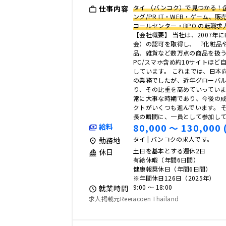
タイ （バンコク）で見つかる！企
仕事内容
ング/PR IT・WEB・ゲーム、
コールセンター・BPO の転職求
【会社概要】 当社は、2007年に
会）の認可を取得し、 『化粧品
品、雑貨など数万点の商品を扱うEC
PC/スマホ含め約10サイトほど
しています。 これまでは、日本
の業務でしたが、近年グローバ
り、その比重を高めていっていま
常に大事な時期であり、今後の
クトがいくつも進んでいます。 
長の瞬間に、一員として参加し
80,000 〜 130,000 
給料
タイ | バンコクの求人です。
勤務地
土日を基本とする週休2日
休日
有給休暇（年間6日間）
健康報奨休日（年間6日間）
※年間休日126日（2025年）
9:00 〜 18:00
就業時間
求人掲載元Reeracoen Thailand