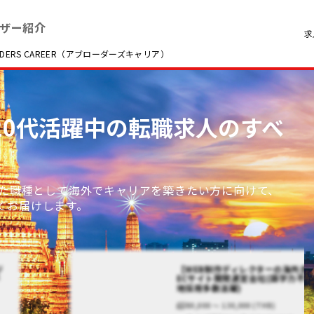
ザー紹介
求
RS CAREER（アブローダーズキャリア）
 / 20代活躍中の転職求人のすべ
った職種として海外でキャリアを築きたい方に向けて、
てお届けします。
ジ
【WEB制作ディレクターの海外求
不
ECサイト開発運営会社(語学力不
地採用多数活躍)
80,000 〜 130,000 (THB)