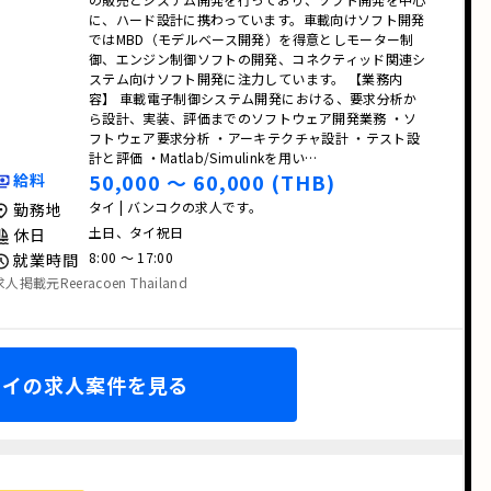
に、ハード設計に携わっています。車載向けソフト開発
ではMBD（モデルベース開発）を得意としモーター制
御、エンジン制御ソフトの開発、コネクティッド関連シ
ステム向けソフト開発に注力しています。 【業務内
容】 車載電子制御システム開発における、要求分析か
ら設計、実装、評価までのソフトウェア開発業務 ・ソ
フトウェア要求分析 ・アーキテクチャ設計 ・テスト設
計と評価 ・Matlab/Simulinkを用い…
50,000 〜 60,000 (THB)
給料
タイ | バンコクの求人です。
勤務地
土日、タイ祝日
休日
8:00 〜 17:00
就業時間
求人掲載元Reeracoen Thailand
タイの求人案件を見る