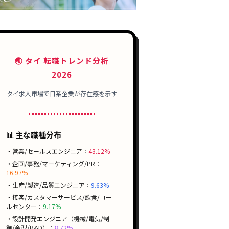
🌏 タイ 転職トレンド分析
2026
タイ求人市場で
日系企業
が存在感を示す
📊 主な職種分布
・営業/セールスエンジニア：
43.12%
・企画/事務/マーケティング/PR：
16.97%
・生産/製造/品質エンジニア：
9.63%
・接客/カスタマーサービス/飲食/コー
ルセンター：
9.17%
・設計開発エンジニア（機械/電気/制
御/金型/R&D）：
8.72%