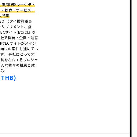
画/事務/マーケティ
販売・飲食・サービス、
人特集
BOI（タイ投資委員
やサプリメント、食
サイト(BtoC)』を
自社で開発・企画・運営
向けECサイトがメイン
ル向けの案件も進めてお
す。 会社にとって非
成長を左右するプロジェ
そんな我々の挑戦と成
てみ…
(THB)