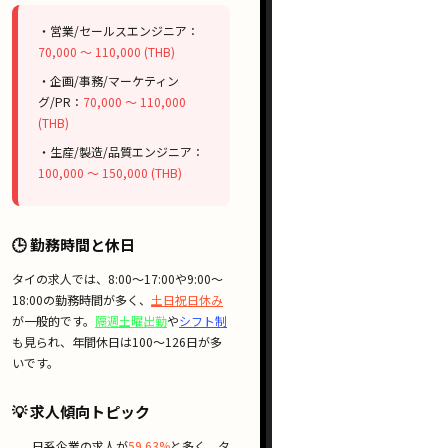
・営業/セールスエンジニア：
70,000 〜 110,000 (THB)
・企画/事務/マーケティン
グ/PR：
70,000 〜 110,000
(THB)
・生産/製造/品質エンジニア：
100,000 〜 150,000 (THB)
🕒 勤務時間と休日
タイの求人では、
8:00〜17:00
や
9:00〜
18:00
の勤務時間が多く、
土日祝日休み
が一般的です。
隔週土曜出勤
や
シフト制
も見られ、年間休日は100〜126日が多
いです。
💡 求人傾向トピック
日系企業
の求人が
59.63%
と多く、タ