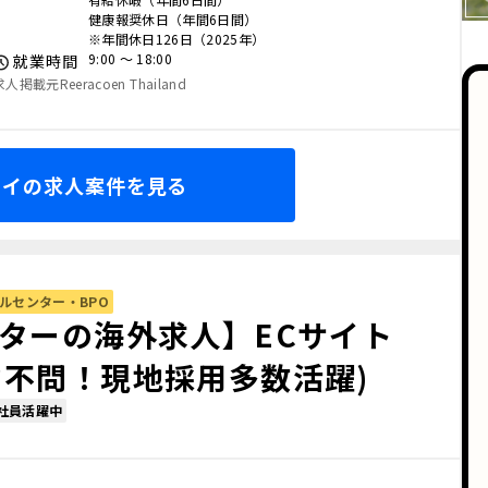
健康報奨休日（年間6日間）
※年間休日126日（2025年）
9:00 〜 18:00
就業時間
求人掲載元Reeracoen Thailand
タイの求人案件を見る
ルセンター・BPO
クターの海外求人】ECサイト
力不問！現地採用多数活躍)
社員活躍中