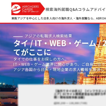
検索
海外就職Q&A
コラム
アドバイ
東南アジアを中心とした日本人向けの海外求人・海外就職なら、ABROADE
アジアの転職求人検索結果
タイ / IT・WEB・ゲーム
てがここに
タイでの仕事をお探しの方へ。
IT・WEB・ゲーム業界に関心があり、ご自身に合
アジア各国から日系・現地企業の求人情報を厳選し
【海外でタイの求人】【インフラエン
ニア】ECサイト開発運営会社(語学力
問！現地採用多数活躍)
85,000 〜 100,000 (THB)