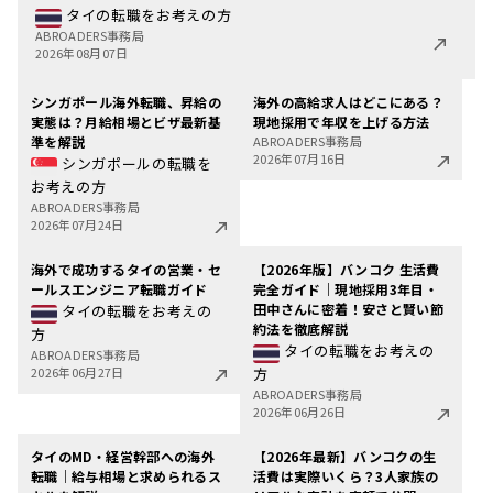
タイの転職をお考えの方
ABROADERS事務局
2026年08月07日
シンガポール海外転職、昇給の
海外の高給求人はどこにある？
実態は？月給相場とビザ最新基
現地採用で年収を上げる方法
準を解説
ABROADERS事務局
2026年07月16日
シンガポールの転職を
お考えの方
ABROADERS事務局
2026年07月24日
海外で成功するタイの営業・セ
【2026年版】バンコク 生活費
ールスエンジニア転職ガイド
完全ガイド｜現地採用3年目・
田中さんに密着！安さと賢い節
タイの転職をお考えの
約法を徹底解説
方
タイの転職をお考えの
ABROADERS事務局
2026年06月27日
方
ABROADERS事務局
2026年06月26日
タイのMD・経営幹部への海外
【2026年最新】バンコクの生
転職｜給与相場と求められるス
活費は実際いくら？3人家族の