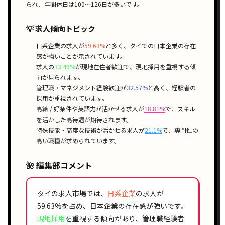
られ、年間休日は100〜126日が多いです。
💡 求人傾向トピック
日系企業
の求人が
59.63%
と多く、タイでの
日本企業の存在
感
が強いことが示されています。
求人の
33.49%
が
現地在住者歓迎
で、
現地採用
を重視する傾
向が見られます。
管理職・マネジメント経験歓迎
が
32.57%
と高く、
経験者の
採用
が重視されています。
高給 / 好条件
や
英語力が活かせる
求人が
18.81%
で、
スキル
を活かした高待遇
が期待されます。
特殊技能・高度な技術が活かせる
求人が
21.1%
で、
専門性の
高い職種
が求められています。
🌺 編集部コメント
タイの求人市場では、
日系企業
の求人が
59.63%
を占め、
日本企業の存在感
が強いです。
現地採用
を重視する傾向があり、
管理職経験者