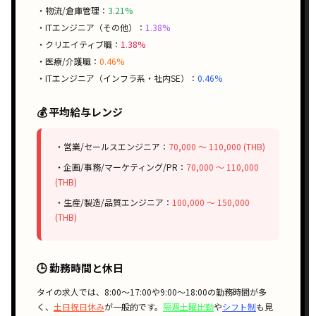
・物流/倉庫管理：
3.21%
・ITエンジニア（その他）：
1.38%
・クリエイティブ職：
1.38%
・医療/介護職：
0.46%
・ITエンジニア（インフラ系・社内SE）：
0.46%
💰 平均給与レンジ
・営業/セールスエンジニア：
70,000 〜 110,000 (THB)
・企画/事務/マーケティング/PR：
70,000 〜 110,000
(THB)
・生産/製造/品質エンジニア：
100,000 〜 150,000
(THB)
🕒 勤務時間と休日
タイの求人では、
8:00〜17:00
や
9:00〜18:00
の勤務時間が多
く、
土日祝日休み
が一般的です。
隔週土曜出勤
や
シフト制
も見