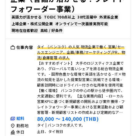
フォワーダー事業）
英語力が活かせる
TOEIC 700点以上
30代活躍中
外資系企業
上場企業・株式公開企業
オンラインで一次面接実施可能
現地在住者歓迎
高給 / 好条件
タイ （バンコク）の人気 物流企業で働く 営業/セー
仕事内容
ルスエンジニア、企画/事務/マーケティング/PR、物
流/倉庫管理 の求人
【おすすめポイント】 大手のロジスティクス企業で
あり、グローバルで高いシェアを誇る総合物流企業
です。 - 国際色豊かな環境で英語を活かせる - IT×物
流の知見を活かした提案型営業に挑戦できる環境 -
顧客訪問時にはドライバー付きの社用車を使用可能
【働く環境】 バンコクの中心の駅から徒歩圏内で、
大変通勤に便利です。 【主な業務内容】 - ローカル
営業KPIに基づく新規顧客の開拓および案件獲得 - フ
レイトフォワーダー事業における営業活動および顧
客管理 - 新規顧客リストの作成および定期的なア…
80,000 〜 140,000 (THB)
給料
タイ | バンコクの求人です。
勤務地
土日、タイ祝日
休日