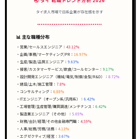
🌏 タイ 転職トレンド分析 2026
タイ求人市場で
日系企業
が存在感を示す
📊 主な職種分布
・営業/セールスエンジニア：
43.12%
・企画/事務/マーケティング/PR：
16.97%
・生産/製造/品質エンジニア：
9.63%
・接客/カスタマーサービス/飲食/コールセンター：
9.17%
・設計開発エンジニア（機械/電気/制御/金型/R&D）：
8.72%
・建設/土木/施工管理：
7.8%
・コンサルティング：
6.88%
・ITエンジニア（オープン系/汎用系）：
6.42%
・工場管理/生産管理/購買調達/メンテナンス：
6.42%
・製造業エンジニア（その他）：
5.05%
・財務/会計/経理/その他金融専門職：
4.59%
・人事/総務/労務/法務：
4.13%
・エグゼクティブ/経営：
3.67%