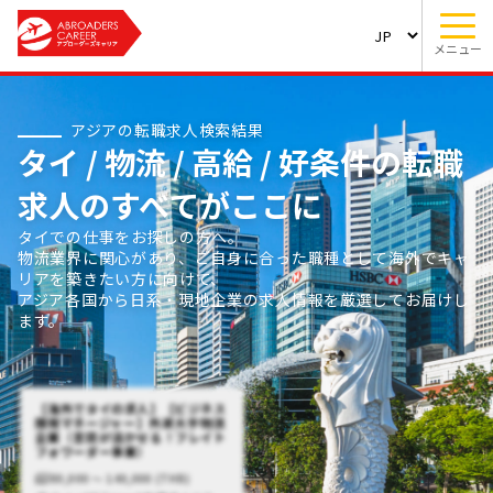
メニュー
アジアの転職求人検索結果
タイ / 物流 / 高給 / 好条件の転職
求人のすべてがここに
タイでの仕事をお探しの方へ。
物流業界に関心があり、ご自身に合った職種として海外でキャ
リアを築きたい方に向けて、
アジア各国から日系・現地企業の求人情報を厳選してお届けし
ます。
【海外でタイの求人】【ビジネス
開発マネージャー】外資大手物流
企業（言語が活かせる！フレイト
フォワーダー事業）
80,000 〜 140,000 (THB)