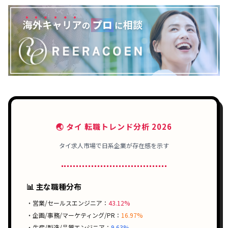
🌏 タイ 転職トレンド分析 2026
タイ求人市場で
日系企業
が存在感を示す
📊 主な職種分布
・営業/セールスエンジニア：
43.12%
・企画/事務/マーケティング/PR：
16.97%
・生産/製造/品質エンジニア：
9.63%