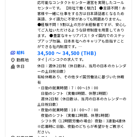
応可能なコンタクトセンター運営を実現したコール
センターです。 【同社で働く魅力】 ●言語不問！お
客様や一緒に仕事をする方は日本語話者となるため
英語、タイ語力に不安があっても問題ありません。
●経験不問！9割以上の方が未経験者ですが、安心し
てご入社いただけるような研修制度を用意しており
ます。 ●豊富なキャリアパス！タイ国内でのステッ
プアップ勿論、日本本社へのキャリアも目指すこと
ができる社内制度です。…
34,500 〜 34,500 (THB)
給料
タイ | バンコクの求人です。
勤務地
休日：週休2日制（休日数は、当月の日本のカレンダ
休日
ーの土日祝日数）
有給休暇あり、その他タイ国労働法に基づいた休暇
有
・日勤の就業時間：7：00～19：00
日勤のシフト（実働8時間、休憩1時間）
週休2日制（休日数は、当月の日本のカレンダーの
土日祝日数）
・夜勤の就業時間：18：00～7：00
夜勤のシフト（実働12時間、休憩1時間）
シフト例（12時間労働の場合）夜勤：3連勤4連休
※応募時に日勤、夜勤のどちらが希望かをご教示く
ださい。