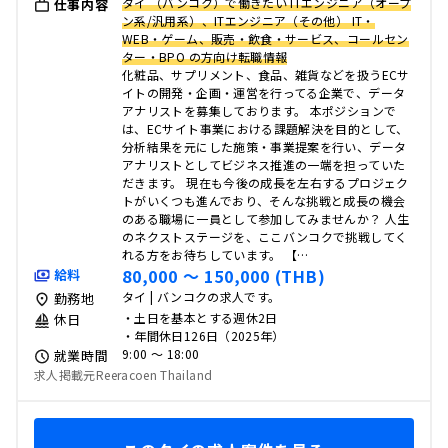
タイ （バンコク）で働きたい ITエンジニア（オープ
仕事内容
ン系/汎用系）、ITエンジニア（その他） IT・
WEB・ゲーム、販売・飲食・サービス、コールセン
ター・BPO の方向け転職情報
化粧品、サプリメント、食品、雑貨などを扱うECサ
イトの開発・企画・運営を行ってる企業で、データ
アナリストを募集しております。 本ポジションで
は、ECサイト事業における課題解決を目的として、
分析結果を元にした施策・事業提案を行い、データ
アナリストとしてビジネス推進の一端を担っていた
だきます。 現在も今後の成長を左右するプロジェク
トがいくつも進んでおり、そんな挑戦と成長の機会
のある職場に一員として参加してみませんか？ 人生
のネクストステージを、ここバンコクで挑戦してく
れる方をお待ちしています。 【…
80,000 〜 150,000 (THB)
給料
タイ | バンコクの求人です。
勤務地
・土日を基本とする週休2日
休日
・年間休日126日（2025年）
9:00 〜 18:00
就業時間
求人掲載元Reeracoen Thailand