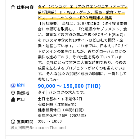
タイ （バンコク）エリアの ITエンジニア（オープン
仕事内容
系/汎用系） IT・WEB・ゲーム、販売・飲食・サー
ビス、コールセンター・BPO 転職求人特集
【会社概要】 当社は、2007年にBOI（タイ投資委員
会）の認可を取得し、 『化粧品やサプリメント、食
品、雑貨など数万点の商品を扱うECサイト(BtoC)』
を PC/スマホ含め約10サイトほど自社で開発・企
画・運営しています。 これまでは、日本向けECサイ
トがメインの業務でしたが、近年グローバル向けの
案件も進めており、その比重を高めていっていま
す。 会社にとって非常に大事な時期であり、今後の
成長を左右するプロジェクトがいくつも進んでいま
す。 そんな我々の挑戦と成長の瞬間に、一員として
参加してみ…
90,000 〜 150,000 (THB)
給料
タイ | バンコクの求人です。
勤務地
土日を基本とする週休2日
休日
有給休暇（年間6日間）
健康報奨休日（年間6日間）
※年間休日126日（2025年）
9:00 〜 18:00
就業時間
求人掲載元Reeracoen Thailand