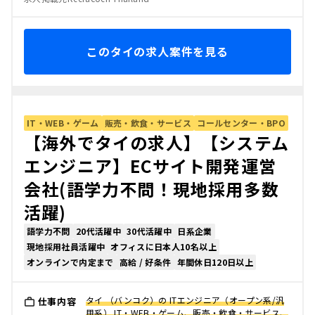
このタイの求人案件を見る
IT・WEB・ゲーム
販売・飲食・サービス
コールセンター・BPO
【海外でタイの求人】【システム
エンジニア】ECサイト開発運営
会社(語学力不問！現地採用多数
活躍)
語学力不問
20代活躍中
30代活躍中
日系企業
現地採用社員活躍中
オフィスに日本人10名以上
オンラインで内定まで
高給 / 好条件
年間休日120日以上
タイ （バンコク）の ITエンジニア（オープン系/汎
仕事内容
用系） IT・WEB・ゲーム、販売・飲食・サービス、