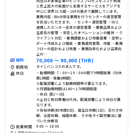
同社はお客様企業のビジネスプロセスをコスト削減
と売上拡大の両面から支援するサービスをアジアを
中心に世界31カ国・169の拠点で展開しています。
業務内容 : BtoB受注業務を行うセンターの運営管理
を担当いただきます。 ・センター運営管理 ・SVと
連携したセンター全体の運営管理 ・業務品質および
生産性の管理 ・安定したオペレーションの維持 ・ク
ライアント対応 ・業務調整および改善提案 ・定例レ
ポート作成および報告 ・業務運用管理、改善 ・業務
フローの設計および改善 ・業務効率化および品質向
上の…
70,000 〜 90,000 (THB)
給料
タイ | バンコクの求人です。
勤務地
・勤務時間: 7：00～19：00の間で9時間就業（内休
休日
憩1時間・実働8時間）
※配属部署により勤務時間帯が異なります。
※月間勤務時間は140～176時間程度
・休日: 週2～3日
※土日と祝日稼働分代休。配属部署により休日が異
なります。
※有給休暇(初年度8日)、誕生日休暇(1日)、忌引き休
暇、出産休暇、結婚休暇 、その他タイ国労働法に基
づいた休暇有
9:00 〜 18:00
就業時間
求人掲載元Reeracoen Thailand