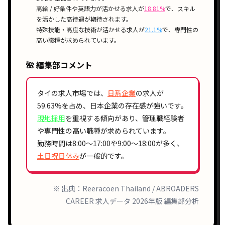
高給 / 好条件
や
英語力が活かせる
求人が
18.81%
で、
スキル
を活かした高待遇
が期待されます。
特殊技能・高度な技術が活かせる
求人が
21.1%
で、
専門性の
高い職種
が求められています。
🌺 編集部コメント
タイの求人市場では、
日系企業
の求人が
59.63%
を占め、
日本企業の存在感
が強いです。
現地採用
を重視する傾向があり、
管理職経験者
や
専門性の高い職種
が求められています。
勤務時間は
8:00〜17:00
や
9:00〜18:00
が多く、
土日祝日休み
が一般的です。
※ 出典：Reeracoen Thailand / ABROADERS
CAREER 求人データ 2026年版 編集部分析