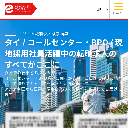
メニュー
アジアの転職求人検索結果
タイ / コールセンター・BPO / 現
地採用社員活躍中の転職求人の
すべてがここに
タイでの仕事をお探しの方へ。
コールセンター・BPO業界に関心があり、ご自身に合った職種
として海外でキャリアを築きたい方に向けて、
アジア各国から日系・現地企業の求人情報を厳選してお届けし
ます。
【海外でタイの求人】【インフラ
【WEB制作ディレクターの海外求
エンジニア】ECサイト開発運営
人】ECサイト開発運営会社(語学
会社(語学力不問！現地採用多数
力不問！現地採用多数活躍)