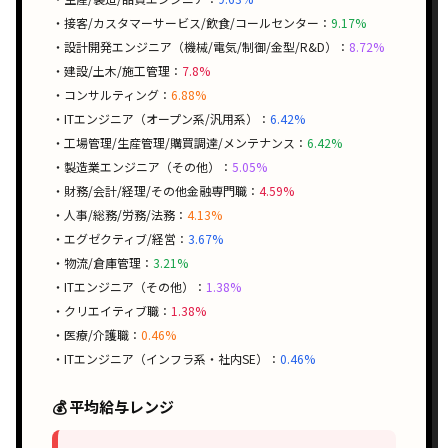
・接客/カスタマーサービス/飲食/コールセンター：
9.17%
・設計開発エンジニア（機械/電気/制御/金型/R&D）：
8.72%
・建設/土木/施工管理：
7.8%
・コンサルティング：
6.88%
・ITエンジニア（オープン系/汎用系）：
6.42%
・工場管理/生産管理/購買調達/メンテナンス：
6.42%
・製造業エンジニア（その他）：
5.05%
・財務/会計/経理/その他金融専門職：
4.59%
・人事/総務/労務/法務：
4.13%
・エグゼクティブ/経営：
3.67%
・物流/倉庫管理：
3.21%
・ITエンジニア（その他）：
1.38%
・クリエイティブ職：
1.38%
・医療/介護職：
0.46%
・ITエンジニア（インフラ系・社内SE）：
0.46%
💰 平均給与レンジ