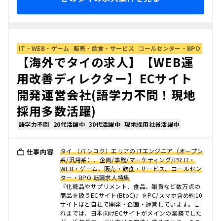
IT・WEB・ゲーム
販売・飲食・サービス
コールセンター・BPO
【海外でタイの求人】【WEB運
用改善ディレクター】ECサイト
開発運営会社(語学力不問！現地
採用多数活躍)
語学力不問
20代活躍中
30代活躍中
現地採用社員活躍中
タイ （バンコク）エリアの ITエンジニア（オープン
仕事内容
系/汎用系）、企画/事務/マーケティング/PR IT・
WEB・ゲーム、販売・飲食・サービス、コールセン
ター・BPO 転職求人特集
『化粧品やサプリメント、食品、雑貨など数万点の
商品を扱うECサイト(BtoC)』をPC/スマホ含め約10
サイトほど自社で開発・企画・運営しています。こ
れまでは、日本向けECサイトがメインの業務でした