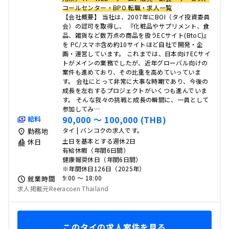
コールセンター・BPO 転職・求人一覧
【会社概要】 当社は、2007年にBOI（タイ投資委員
会）の認可を取得し、 『化粧品やサプリメント、食
品、雑貨など数万点の商品を扱うECサイト(BtoC)』
を PC/スマホ含め約10サイトほど自社で開発・企
画・運営しています。 これまでは、日本向けECサイ
トがメインの業務でしたが、近年グローバル向けの
案件も進めており、その比重を高めていっていま
す。 会社にとって非常に大事な時期であり、今後の
成長を左右するプロジェクトがいくつも進んでいま
す。 そんな我々の挑戦と成長の瞬間に、一員として
参加してみ…
90,000 〜 100,000 (THB)
給料
タイ | バンコクの求人です。
勤務地
土日を基本とする週休2日
休日
有給休暇（年間6日間）
健康報奨休日（年間6日間）
※年間休日126日（2025年）
9:00 〜 18:00
就業時間
求人掲載元Reeracoen Thailand
このタイの求人案件を見る