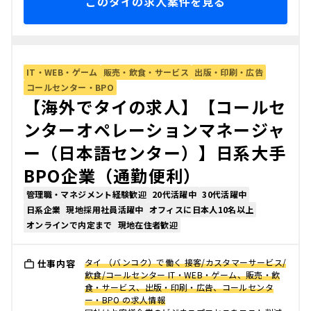
このタイの求人案件を見る
IT・WEB・ゲーム
販売・飲食・サービス
出版・印刷・広告
コールセンター・BPO
【海外でタイの求人】【コールセ
ンターオペレーションマネージャ
ー（日本語センター）】日系大手
BPO企業（通勤便利）
管理職・マネジメント経験歓迎
20代活躍中
30代活躍中
日系企業
現地採用社員活躍中
オフィスに日本人10名以上
オンラインで内定まで
現地在住者歓迎
タイ （バンコク）で働く 接客/カスタマーサービス/
仕事内容
飲食/コールセンター IT・WEB・ゲーム、販売・飲
食・サービス、出版・印刷・広告、コールセンタ
ー・BPO の求人情報