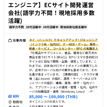
エンジニア】ECサイト開発運営
会社(語学力不問！現地採用多数
活躍)
語学力不問
20代活躍中
30代活躍中
現地採用社員活躍中
タイ （バンコク）でキャリアアップ！ITエンジニア
仕事内容
（インフラ系・社内SE） IT・WEB・ゲーム、販売・
飲食・サービス、コールセンター・BPO の転職求人
『化粧品やサプリメント、食品、雑貨など数万点の
商品を扱うECサイト(BtoC)』をPC/スマホ含め約10
サイトほど自社で開発・企画・運営しています。こ
れまでは、日本向けECサイトがメインの業務でした
が、近年グローバル向けの案件も進めており、その
比重が高まっています。 【業務内容】 ・クラウド環
境（主にAzure）の設計、運用 ・サーバーおよびネ
ットワークの設計、構築、運用、保守 ・社内ツー
ル、アプリケーションの運用・管理 ・社内、社外サ
ーバの初期設定・運用（Windows, Linux） ・P…
85,000 〜 100,000 (THB)
給料
タイ | バンコクの求人です。
勤務地
土日を基本とする週休2日
休日