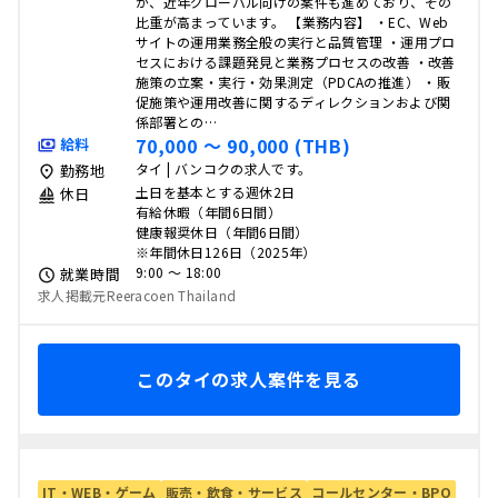
が、近年グローバル向けの案件も進めており、その
比重が高まっています。 【業務内容】 ・EC、Web
サイトの運用業務全般の実行と品質管理 ・運用プロ
セスにおける課題発見と業務プロセスの改善 ・改善
施策の立案・実行・効果測定（PDCAの推進） ・販
促施策や運用改善に関するディレクションおよび関
係部署との…
70,000 〜 90,000 (THB)
給料
タイ | バンコクの求人です。
勤務地
土日を基本とする週休2日
休日
有給休暇（年間6日間）
健康報奨休日（年間6日間）
※年間休日126日（2025年）
9:00 〜 18:00
就業時間
求人掲載元Reeracoen Thailand
このタイの求人案件を見る
IT・WEB・ゲーム
販売・飲食・サービス
コールセンター・BPO