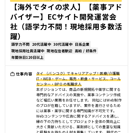
【海外でタイの求人】【薬事アド
バイザー】ECサイト開発運営会
社（語学力不問！現地採用多数活
躍）
語学力不問
20代活躍中
30代活躍中
日系企業
現地採用社員活躍中
現地在住者歓迎
高給 / 好条件
年間休日120日以上
タイ （バンコク）でキャリアアップ！医療/介護職
仕事内容
IT・WEB・ゲーム、販売・飲食・サービス、コール
センター・BPO の転職求人
本ポジションでは、商品の新規開拓や薬学に関する
専門的なアドバイスの実施や、薬事コンテンツ作成
など幅広い業務をお任せします。 同社にはWeb制作
のプロが在籍していますが、案件を進行させるため
には薬事・薬学に関する専門知識が不可欠です。
Webコンテンツや広告に関するアドバイスを通し、
縁の下の力持ちとしてプロジェクト全体の質向上に
大きく貢献いただける、薬剤師としての豊富な知識
と経験をお持ちの人材を募集しています。 時代のニ