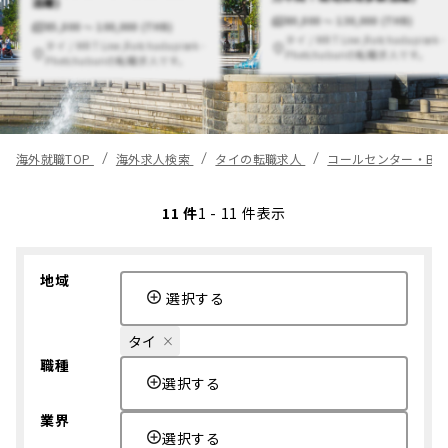
活躍)
80,000 〜 130,000 (THB)
85,000 〜 100,000 (THB)
タイ / MRT Line,Ratchadapisek -
タイ / MRT Line,Ratchadapisek -
Phetchaburiの転職求人です。
Phetchaburiの転職求人です。
海外就職TOP
海外求人検索
タイの転職求人
コールセンター・BP
11 件
1 - 11 件表示
地域
選択する
タイ
職種
選択する
業界
選択する