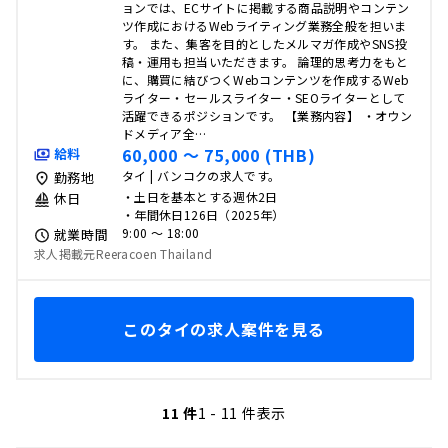
ョンでは、ECサイトに掲載する商品説明やコンテン
ツ作成におけるWebライティング業務全般を担いま
す。 また、集客を目的としたメルマガ作成やSNS投
稿・運用も担当いただきます。 論理的思考力をもと
に、購買に結びつくWebコンテンツを作成するWeb
ライター・セールスライター・SEOライターとして
活躍できるポジションです。 【業務内容】 ・オウン
ドメディア全…
60,000 〜 75,000 (THB)
給料
タイ | バンコクの求人です。
勤務地
・土日を基本とする週休2日
休日
・年間休日126日（2025年）
9:00 〜 18:00
就業時間
求人掲載元Reeracoen Thailand
このタイの求人案件を見る
11 件
1 - 11 件表示