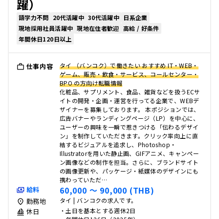
躍）
語学力不問
20代活躍中
30代活躍中
日系企業
現地採用社員活躍中
現地在住者歓迎
高給 / 好条件
年間休日120日以上
タイ （バンコク）で働きたい おすすめ IT・WEB・
仕事内容
ゲーム、販売・飲食・サービス、コールセンター・
BPO の方向け転職情報
化粧品、サプリメント、食品、雑貨などを扱うECサ
イトの開発・企画・運営を行ってる企業で、WEBデ
ザイナーを募集しております。 本ポジションでは、
広告バナーやランディングページ（LP）を中心に、
ユーザーの興味を一瞬で惹きつける「伝わるデザイ
ン」を制作していただきます。クリック率向上に直
結するビジュアルを追求し、Photoshop・
Illustratorを用いた静止画、GIFアニメ、キャンペー
ン画像などの制作を担当。さらに、ブランドサイト
の画像更新や、パッケージ・紙媒体のデザインにも
携わっていただ…
60,000 〜 90,000 (THB)
給料
タイ | バンコクの求人です。
勤務地
・土日を基本とする週休2日
休日