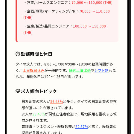
・営業/セールスエンジニア：
70,000 〜 110,000 (THB)
・企画/事務/マーケティング/PR：
70,000 〜 110,000
(THB)
・生産/製造/品質エンジニア：
100,000 〜 150,000
(THB)
🕒 勤務時間と休日
タイの求人では、
8:00〜17:00
や
9:00〜18:00
の勤務時間が多
く、
土日祝日休み
が一般的です。
隔週土曜出勤
や
シフト制
も見
られ、年間休日は100〜126日が多いです。
💡 求人傾向トピック
日系企業
の求人が
59.63%
と多く、タイでの
日本企業の存在
感
が強いことが示されています。
求人の
33.49%
が
現地在住者歓迎
で、
現地採用
を重視する傾
向が見られます。
管理職・マネジメント経験歓迎
が
32.57%
と高く、
経験者の
採用
が重視されています。