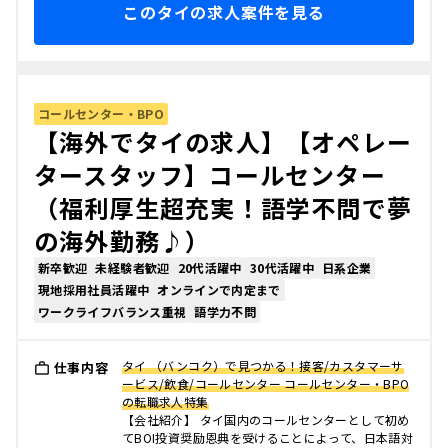
このタイの求人案件を見る
コールセンター・BPO
【海外でタイの求人】【オペレー
タースタッフ】コールセンター
（福利厚生超充実！語学不問で夢
の海外勤務♪）
新卒歓迎
未経験者歓迎
20代活躍中
30代活躍中
日系企業
現地採用社員活躍中
オンラインで内定まで
ワークライフバランス重視
語学力不問
タイ （バンコク）で見つかる！接客/カスタマーサ
仕事内容
ービス/飲食/コールセンター コールセンター・BPO
の転職求人特集
【会社紹介】 タイ国内のコールセンターとして初め
てBOI投資奨励恩典を受けることによって、日本語対