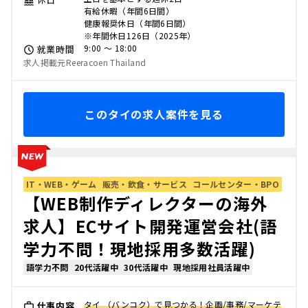
有給休暇（年間6日間）
健康報奨休日（年間6日間）
※年間休日126日（2025年）
9:00 〜 18:00
就業時間
求人掲載元Reeracoen Thailand
このタイの求人案件を見る
IT・WEB・ゲーム
販売・飲食・サービス
コールセンター・BPO
【WEB制作ディレクターの海外
求人】ECサイト開発運営会社(語
学力不問！現地採用多数活躍)
語学力不問
20代活躍中
30代活躍中
現地採用社員活躍中
タイ （バンコク）で見つかる！企画/事務/マーケテ
仕事内容