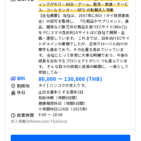
ィング/PR IT・WEB・ゲーム、販売・飲食・サービ
ス、コールセンター・BPO の転職求人特集
【会社概要】 当社は、2007年にBOI（タイ投資委員
会）の認可を取得し、 『化粧品やサプリメント、食
品、雑貨など数万点の商品を扱うECサイト(BtoC)』
を PC/スマホ含め約10サイトほど自社で開発・企
画・運営しています。 これまでは、日本向けECサイ
トがメインの業務でしたが、近年グローバル向けの
案件も進めており、その比重を高めていっていま
す。 会社にとって非常に大事な時期であり、今後の
成長を左右するプロジェクトがいくつも進んでいま
す。 そんな我々の挑戦と成長の瞬間に、一員として
参加してみ…
80,000 〜 130,000 (THB)
給料
タイ | バンコクの求人です。
勤務地
土日を基本とする週休2日
休日
有給休暇（年間6日間）
健康報奨休日（年間6日間）
※年間休日126日（2025年）
9:00 〜 18:00
就業時間
求人掲載元Reeracoen Thailand