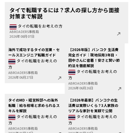
タイで転職するには？求人の探し方から面接
対策まで解説
タイの転職をお考えの方
ABROADERS事務局
2026年08月07日
海外で成功するタイの営業・セ
【2026年版】バンコク 生活費
ールスエンジニア転職ガイド
完全ガイド｜現地採用3年目・
田中さんに密着！安さと賢い節
タイの転職をお考えの
約法を徹底解説
方
タイの転職をお考えの
ABROADERS事務局
2026年06月27日
方
ABROADERS事務局
2026年06月26日
タイのMD・経営幹部への海外
【2026年最新】バンコクの生
転職｜給与相場と求められるス
活費は実際いくら？3人家族の
キルを解説
リアルな家計を実額で公開
タイの転職をお考えの
タイの転職をお考えの
方
方
ABROADERS事務局
ABROADERS事務局
2026年06月24日
2026年06月23日