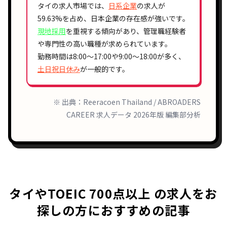
タイの求人市場では、
日系企業
の求人が
59.63%
を占め、
日本企業の存在感
が強いです。
現地採用
を重視する傾向があり、
管理職経験者
や
専門性の高い職種
が求められています。
勤務時間は
8:00〜17:00
や
9:00〜18:00
が多く、
土日祝日休み
が一般的です。
※ 出典：Reeracoen Thailand / ABROADERS
CAREER 求人データ 2026年版 編集部分析
タイやTOEIC 700点以上 の求人をお
探しの方におすすめの記事