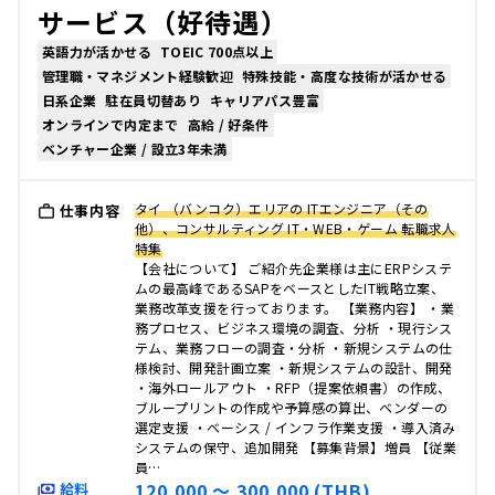
サービス（好待遇）
英語力が活かせる
TOEIC 700点以上
管理職・マネジメント経験歓迎
特殊技能・高度な技術が活かせる
日系企業
駐在員切替あり
キャリアパス豊富
オンラインで内定まで
高給 / 好条件
ベンチャー企業 / 設立3年未満
タイ （バンコク）エリアの ITエンジニア（その
仕事内容
他）、コンサルティング IT・WEB・ゲーム 転職求人
特集
【会社について】 ご紹介先企業様は主にERPシステ
ムの最高峰であるSAPをベースとしたIT戦略立案、
業務改革支援を行っております。 【業務内容】 ・業
務プロセス、ビジネス環境の調査、分析 ・現行シス
テム、業務フローの調査・分析 ・新規システムの仕
様検討、開発計画立案 ・新規システムの設計、開発
・海外ロールアウト ・RFP（提案依頼書）の作成、
ブループリントの作成や予算感の算出、ベンダーの
選定支援 ・ベーシス / インフラ作業支援 ・導入済み
システムの保守、追加開発 【募集背景】増員 【従業
員…
120,000 〜 300,000 (THB)
給料