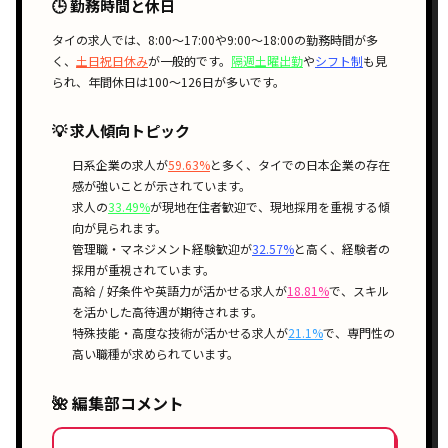
🕒 勤務時間と休日
タイの求人では、
8:00〜17:00
や
9:00〜18:00
の勤務時間が多
く、
土日祝日休み
が一般的です。
隔週土曜出勤
や
シフト制
も見
られ、年間休日は100〜126日が多いです。
💡 求人傾向トピック
日系企業
の求人が
59.63%
と多く、タイでの
日本企業の存在
感
が強いことが示されています。
求人の
33.49%
が
現地在住者歓迎
で、
現地採用
を重視する傾
向が見られます。
管理職・マネジメント経験歓迎
が
32.57%
と高く、
経験者の
採用
が重視されています。
高給 / 好条件
や
英語力が活かせる
求人が
18.81%
で、
スキル
を活かした高待遇
が期待されます。
特殊技能・高度な技術が活かせる
求人が
21.1%
で、
専門性の
高い職種
が求められています。
🌺 編集部コメント