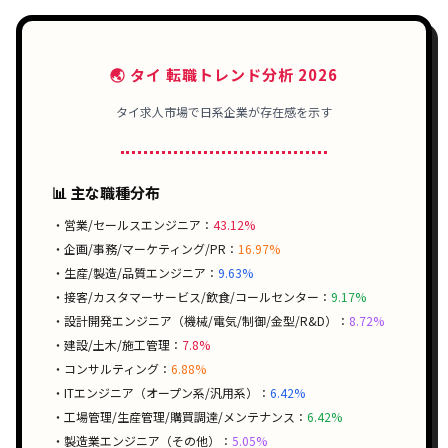
🌏 タイ 転職トレンド分析 2026
タイ求人市場で
日系企業
が存在感を示す
📊 主な職種分布
・営業/セールスエンジニア：
43.12%
・企画/事務/マーケティング/PR：
16.97%
・生産/製造/品質エンジニア：
9.63%
・接客/カスタマーサービス/飲食/コールセンター：
9.17%
・設計開発エンジニア（機械/電気/制御/金型/R&D）：
8.72%
・建設/土木/施工管理：
7.8%
・コンサルティング：
6.88%
・ITエンジニア（オープン系/汎用系）：
6.42%
・工場管理/生産管理/購買調達/メンテナンス：
6.42%
・製造業エンジニア（その他）：
5.05%