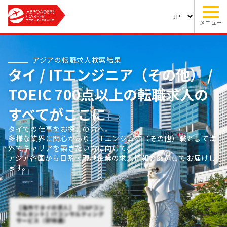
メニュー
アジアの転職求人検索結果
タイ / ITエンジニア（その他） /
TOEIC 700点以上の転職求人の
すべてがここに
タイでの仕事をお探しの方へ。
多様な業界に関心があり、ITエンジニア（その他）職として海
外でキャリアを築きたい方に向けて、
アジア各国から日系・現地企業の求人情報を厳選してお届けし
ます。
【海外でタイの求人】【SAPコン
サルタント】ITコンサルティング
サービス（好待遇）