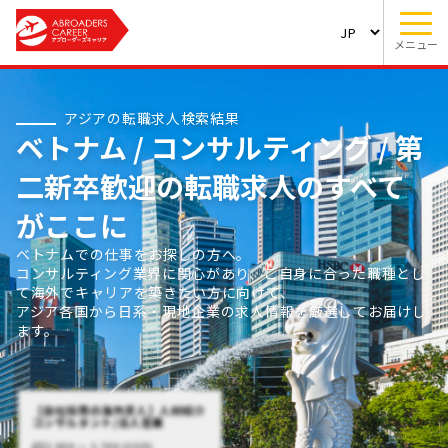
メニュー
アジアの転職求人検索結果
ベトナム / コンサルティング / 第
二新卒歓迎の転職求人のすべて
がここに
ベトナムでの仕事をお探しの方へ。
コンサルティング業界に関心があり、ご自身に合った職種とし
て海外でキャリアを築きたい方に向けて、
アジア各国から日系・現地企業の求人情報を厳選してお届けし
ます。
【自社採用の海外求人】人材紹介
コンサルタント/法人営業
2,000 〜 2,700 (USD)