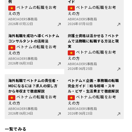
例
イド
ベトナムの転職をお考
ベトナムの転職をお考
えの方
えの方
ABROADERS事務局
ABROADERS事務局
2026年07月22日
2026年07月02日
海外転職を成功へ導くベトナム
弁護士資格は活かせる？ベトナ
コンサルタントの活用法
ムで法務職に転職する方法と現
実
ベトナムの転職をお考
ベトナムの転職をお考
えの方
えの方
ABROADERS事務局
2026年06月30日
ABROADERS事務局
2026年06月25日
海外転職でベトナムの責任者・
ベトナム×企画・事務職の転職
MDになるには？求人の探し方
完全ガイド｜給与相場・スキ
から年収まで徹底解説
ル・ビザ・生活費まで徹底解説
ベトナムの転職をお考
ベトナムの転職をお考
えの方
えの方
ABROADERS事務局
ABROADERS事務局
2026年06月24日
2026年06月23日
一覧でみる