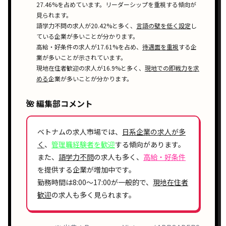
27.46%を占めています。リーダーシップを重視する傾向が
見られます。
語学力不問の求人が20.42%と多く、
言語の壁を低く設定
し
ている企業が多いことが分かります。
高給・好条件の求人が17.61%を占め、
待遇面を重視
する企
業が多いことが示されています。
現地在住者歓迎の求人が16.9%と多く、
現地での即戦力を求
める
企業が多いことが分かります。
🌺 編集部コメント
ベトナムの求人市場では、
日系企業の求人が多
く
、
管理職経験者を歓迎
する傾向があります。
また、
語学力不問
の求人も多く、
高給・好条件
を提供する企業が増加中です。
勤務時間は8:00〜17:00が一般的で、
現地在住者
歓迎
の求人も多く見られます。