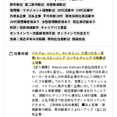
新卒歓迎
第二新卒歓迎
未経験者歓迎
管理職・マネジメント経験歓迎
20代活躍中
30代活躍中
外資系企業
日系企業
平均年齢20代
現地採用社員活躍中
20代管理職登用あり
女性管理職登用あり
駐在員切替あり
幹部 / 役員候補案件
キャリアパス豊富
オンラインで一次面接実施可能
オンラインで内定まで
急募 / 直近半年以内転職
現地在住者歓迎
服装自由
ベトナム （ハノイ、ホーチミン）で見つかる！営
仕事内容
業/セールスエンジニア コンサルティング の転職求
人特集
【求人概要】 Reeracoen Vietnamの自社採用求人で
す。 2014年に設立し、日系企業のお客様や日本語ス
ピーカーをお探しの外資系企業を中心に人材紹介サ
ービスを展開しております。 営業としてのミッショ
ンは、ベトナムに拠点を置く企業に対して人材採用
の観点から事業課題・経営課題の解決を行うことで
す。 課題のヒヤリングから適切な人材の提案、面接
支援、入社手配まで総合的なサポートを行っていた
だきます。 【具体的な担当業務】 ■法人営業 ・新
規顧客の開拓、既存顧客のフォローアップ（主に日
系企業…