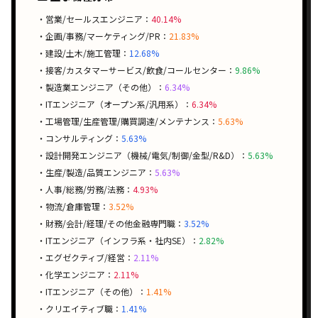
・営業/セールスエンジニア：
40.14%
・企画/事務/マーケティング/PR：
21.83%
・建設/土木/施工管理：
12.68%
・接客/カスタマーサービス/飲食/コールセンター：
9.86%
・製造業エンジニア（その他）：
6.34%
・ITエンジニア（オープン系/汎用系）：
6.34%
・工場管理/生産管理/購買調達/メンテナンス：
5.63%
・コンサルティング：
5.63%
・設計開発エンジニア（機械/電気/制御/金型/R&D）：
5.63%
・生産/製造/品質エンジニア：
5.63%
・人事/総務/労務/法務：
4.93%
・物流/倉庫管理：
3.52%
・財務/会計/経理/その他金融専門職：
3.52%
・ITエンジニア（インフラ系・社内SE）：
2.82%
・エグゼクティブ/経営：
2.11%
・化学エンジニア：
2.11%
・ITエンジニア（その他）：
1.41%
・クリエイティブ職：
1.41%