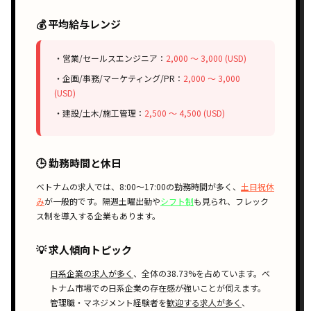
💰 平均給与レンジ
・営業/セールスエンジニア：
2,000 〜 3,000 (USD)
・企画/事務/マーケティング/PR：
2,000 〜 3,000
(USD)
・建設/土木/施工管理：
2,500 〜 4,500 (USD)
🕒 勤務時間と休日
ベトナムの求人では、
8:00〜17:00
の勤務時間が多く、
土日祝休
み
が一般的です。
隔週土曜出勤
や
シフト制
も見られ、
フレック
ス制
を導入する企業もあります。
💡 求人傾向トピック
日系企業の求人が多く
、全体の38.73%を占めています。ベ
トナム市場での日系企業の存在感が強いことが伺えます。
管理職・マネジメント経験者を
歓迎する求人が多く
、