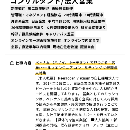
コンサルタント/法人営業
新卒歓迎
第二新卒歓迎
未経験者歓迎
管理職・マネジメント経験歓迎
20代活躍中
30代活躍中
外資系企業
日系企業
平均年齢20代
現地採用社員活躍中
20代管理職登用あり
女性管理職登用あり
駐在員切替あり
幹部 / 役員候補案件
キャリアパス豊富
オンラインで一次面接実施可能
オンラインで内定まで
急募 / 直近半年以内転職
現地在住者歓迎
服装自由
ベトナム （ハノイ、ホーチミン）で見つかる！営
仕事内容
業/セールスエンジニア コンサルティング の転職求
人特集
【求人概要】 Reeracoen Vietnamの自社採用求人で
す。 2014年に設立し、日系企業のお客様や日本語ス
ピーカーをお探しの外資系企業を中心に人材紹介サ
ービスを展開しております。 営業としてのミッショ
ンは、ベトナムに拠点を置く企業に対して人材採用
の観点から事業課題・経営課題の解決を行うことで
す。 課題のヒヤリングから適切な人材の提案、面接
支援、入社手配まで総合的なサポートを行っていた
だきます。 【具体的な担当業務】 ■法人営業 ・新
規顧客の開拓、既存顧客のフォローアップ（主に日