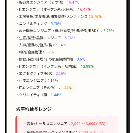
・製造業エンジニア（その他）：
6.47%
・ITエンジニア（オープン系/汎用系）：
6.47%
・工場管理/生産管理/購買調達/メンテナンス：
5.76%
・コンサルティング：
5.76%
・設計開発エンジニア（機械/電気/制御/金型/R&D）：
5.76%
・生産/製造/品質エンジニア：
5.76%
・人事/総務/労務/法務：
5.04%
・物流/倉庫管理：
3.6%
・財務/会計/経理/その他金融専門職：
3.6%
・ITエンジニア（インフラ系・社内SE）：
2.88%
・エグゼクティブ/経営：
2.16%
・化学エンジニア：
2.16%
・ITエンジニア（その他）：
1.44%
・クリエイティブ職：
1.44%
💰 平均給与レンジ
・営業/セールスエンジニア：
2,000 〜 3,000 (USD)
・企画/事務/マーケティング/PR：
2,000 〜 3,000