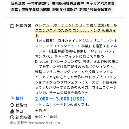
日系企業
平均年齢20代
現地採用社員活躍中
キャリアパス豊富
急募 / 直近半年以内転職
現地在住者歓迎
幹部 / 役員候補案件
ベトナム （ホーチミン）エリアで働く 営業/セール
仕事内容
スエンジニア のための コンサルティング 転職ガイ
ド
【求人概要】 同社のメインビジネス「エキスパート
マッチング（インタビュー）事業」を推進するマネ
ージャー(経営幹部候補)を募集しています。パフォー
マンス/カルチャーフィットに応じて早期の
Director(オペレーション統括)昇進、および経営陣と
して参画いただける可能性のあるポジションです。
戦略コンサルティングファームや投資ファンドな
ど、アジアを中心とした世界中のトッププロフェッ
ショナルからのプロジェクトにて、スピード感を持
ってデリバリーするための思考力、コミュニケーシ
ョン力、チームの指揮を執るケ…
2,000 〜 3,000 (USD)
給料
ベトナム | ホーチミンの求人です。
勤務地
土日祝
休日
9:00 〜 18:00
就業時間
求人掲載元Reeracoen Vietnam