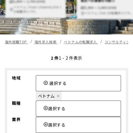
拠点への異動も可能◎
2,000 〜 2,700 (USD)
ベトナム / Hanoi (General),Dist 1
2,000 〜 3,000 (USD)
の転職求人です。
ベトナム / Dist 1の転職求人です
海外就職TOP
海外求人検索
ベトナムの転職求人
コンサルティン
2 件
1 - 2 件表示
地域
選択する
ベトナム
職種
選択する
業界
選択する