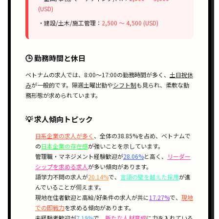
(USD)
・建設/土木/施工管理：
2,500 〜 4,500 (USD)
🕒 勤務時間と休日
ベトナムの求人では、
8:00〜17:00
の勤務時間が多く、
土日祝休
み
が一般的です。
隔週土曜出勤
や
シフト制
も見られ、柔軟な勤
務形態が求められています。
💡 求人傾向トピック
日系企業の求人が多く
、全体の38.85%を占め、ベトナムで
の
日本企業の存在感
が強いことを示しています。
管理職・マネジメント経験歓迎が
28.06%
と高く、
リーダー
シップを求める求人
が多い傾向があります。
語学力不問の求人が
20.14%
で、
言語の壁を越えた採用
が進
んでいることが伺えます。
現地在住者歓迎と高給/好条件の求人が共に
17.27%
で、
現地
での即戦力
を求める傾向があります。
未経験者歓迎が
7.19%
で、
新たな人材育成
に力を入れている