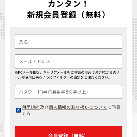
カンタン！
新規開拓営業のポジションが多い
英語はTOEIC 600点以上（外資系は730点〜）が目安ですが、読み書き
新規会員登録（無料）
より
会議・交渉での会話力
を重視。日本語が強みになる日系企業も多
インセンティブ重視の報酬設計
数。
ベトナム
語は必須ではなく学習意欲があれば加点。スキルは提案設
計（ソリューション営業/Value Selling）・CRM運用・価格/原価/粗利管
英語力・グローバル経験が重視され
理・技術資料の読解力。KPIは商談数・Win率・平均受注単価・粗利pt・
る
回収DSO・NPSが典型。SEには加えてPoC成功率・導入定着率が問われ
ます。
ベトナム
で
営業/セールスエンジニア
として働くメリットや、その後のキ
ャリアパスはどうなりますか？
ダナン（中部）
GDP7%超の成長市場で“新規開拓×技術提案×運用定着”を一気通貫で経
験できます。キャリアパスはキーアカウントMgr→営業Mgr→
セールスエ
※PCメール推奨、キャリアメールをご登録の場合は必ずPCからのメ
観光・不動産・ホテル業が中心
ンジニア
統括→カントリーマネージャーが典型。
ベトナム
での5〜7年で
ールが受信出来るようにフィルターの設定をご確認ください。
管理職まで到達するケースも珍しくありません。さらに
ASEAN横断ロー
IT・ソフトウェア開発の拠点として
ル・リージョナル営業戦略・事業開発
へのステップアップも視野に入り
成長中
ます。
ハノイ・ホーチミン
で培った多国籍チーム運営とKPI実績は、日系
本社やグローバル企業でも高く評価されます。
生活コストが3都市で最も低い
利用規約
及び
個人情報の取り扱いについて
に同意
市場規模は小さいが競合が少ない
する
ワークライフバランス重視の方に向
く
ベトナム語学習環境としても魅力的
会員登録（無料）