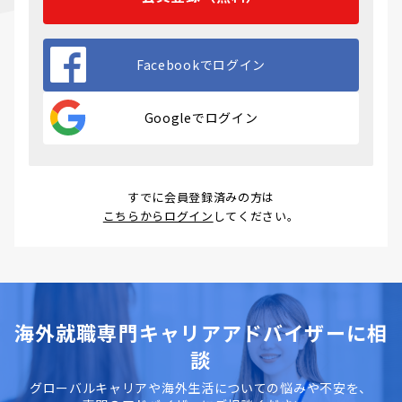
Facebookでログイン
比較項目
ハノイ
ホーチ
ダナン
ミン
Googleでログイン
求人数（目
多い
最も多
少ない（観
安）
（製
い（全
光・不動産
造・IT
業種）
系）
系）
すでに会員登録済みの方は
こちらからログイン
してください。
主要業界
電子・
商社・
観光・不動
自動
FMCG・
産・IT中堅
車・IT
金融・
IT
海外就職専門キャリアアドバイザーに相
日系企業の
高い
非常に
低めだがIT
集積
高い
系で増加傾
談
向
グローバルキャリアや海外生活についての悩みや不安を、