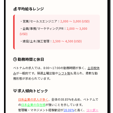
💰 平均給与レンジ
・営業/セールスエンジニア：
2,000 〜 3,000 (USD)
・企画/事務/マーケティング/PR：
2,000 〜 3,000
(USD)
・建設/土木/施工管理：
2,500 〜 4,500 (USD)
🕒 勤務時間と休日
ベトナムの求人では、
8:00〜17:00
の勤務時間が多く、
土日祝休
み
が一般的です。
隔週土曜出勤
や
シフト制
も見られ、柔軟な勤
務形態が求められています。
💡 求人傾向トピック
日系企業の求人が多く
、全体の38.85%を占め、ベトナムで
の
日本企業の存在感
が強いことを示しています。
管理職・マネジメント経験歓迎が
28.06%
と高く、
リーダー