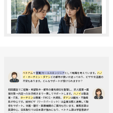
【都市別比較】ハノイ・ホーチミ
ン・ダナンの営業求人特性
ベトナム
で
営業/セールスエンジニア
として転職を考えています。
ハノ
イ・ホーチミン・ダナン
どの都市が良いか迷っており、ビザや生活面の
不安もあります。どんなサポートが受けられますか？
ベトナムで「営業・セールスエンジニア」への転職を
目指す場合、勤務都市によって求人の質・量・業界特
初回面談でご経験・希望条件・都市の優先順位を整理し、求人提案→面
性が大きく異なります。日系企業の進出が集中するハ
接対策→内定→入社手続きまで一貫してサポートします。
ハノイ
は製造
業・IT系、
ホーチミン
は商業・FMCG・外資系、
ダナン
は観光・不動産
ノイ・ホーチミンと、中部の中堅都市ダナンの3拠点
系が中心です。就労ビザ（ワークパーミット）は企業法務と連携して取
について、転職市場の実態を整理します。
得をサポート。住居・銀行・医療機関のご案内も行います。業務言語は
英語中心、日系取引では日本語が強みになり、
ベトナム語は学習意欲が