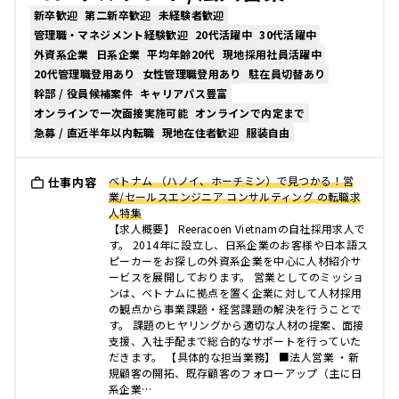
新卒歓迎
第二新卒歓迎
未経験者歓迎
管理職・マネジメント経験歓迎
20代活躍中
30代活躍中
外資系企業
日系企業
平均年齢20代
現地採用社員活躍中
20代管理職登用あり
女性管理職登用あり
駐在員切替あり
幹部 / 役員候補案件
キャリアパス豊富
オンラインで一次面接実施可能
オンラインで内定まで
急募 / 直近半年以内転職
現地在住者歓迎
服装自由
ベトナム （ハノイ、ホーチミン）で見つかる！営
仕事内容
業/セールスエンジニア コンサルティング の転職求
人特集
【求人概要】 Reeracoen Vietnamの自社採用求人で
す。 2014年に設立し、日系企業のお客様や日本語ス
ピーカーをお探しの外資系企業を中心に人材紹介サ
ービスを展開しております。 営業としてのミッショ
ンは、ベトナムに拠点を置く企業に対して人材採用
の観点から事業課題・経営課題の解決を行うことで
す。 課題のヒヤリングから適切な人材の提案、面接
支援、入社手配まで総合的なサポートを行っていた
だきます。 【具体的な担当業務】 ■法人営業 ・新
規顧客の開拓、既存顧客のフォローアップ（主に日
系企業…