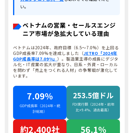
い。
ベトナムの営業・セールスエンジ
ニア市場が急拡大している理由
ベトナムは2024年、政府目標（6.5〜7.0%）を上回る
GDP成長率7.09%を達成しました（
JETRO「2024年
GDP成長率は7.09%」
）。製造業主導の成長にデジタ
ル化・IT産業の拡大が重なり、日系・外資・ローカル
を問わず「売上をつくれる人材」の争奪戦が激化して
います。
7.09%
253.5億ドル
FDI実行額（2024年・前年
GDP成長率（2024年・統
比+9.4%、過去最高）
計総局）
約2,400社
56.1%