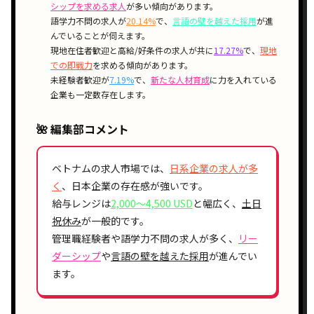
シップを求める求人
が多い傾向があります。
語学力不問の求人が
20.14%
で、
言語の壁を越えた採用
が進
んでいることが伺えます。
現地在住者歓迎と高給/好条件の求人が共に
17.27%
で、
現地
での即戦力
を求める傾向があります。
未経験者歓迎が
7.19%
で、
新たな人材育成
に力を入れている
企業も一定数存在します。
🌺 編集部コメント
ベトナムの求人市場では、
日系企業の求人が多
く
、日本企業の存在感が強いです。
給与レンジは
2,000〜4,500 USD
と幅広く、
土日
祝休み
が一般的です。
管理職経験者や語学力不問の求人が多く、
リー
ダーシップ
や
言語の壁を越えた採用
が進んでい
ます。