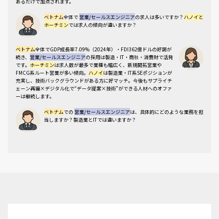
あるだけで加点
されます。
ハノイ（北部）
ベトナム
全体で
営業/セールスエンジニア
の求人は多いですか？
ハノイと
ホーチミン
では求人の傾向が違いますか？
製造業・工業団地系が主力
ベトナム
全体でGDP成長率7.09%（2024年）・FDI362億ドルの好調が
IT・テック企業の集積地
続き、
営業/セールスエンジニア
の採用は製造・IT・商社・消費財で活発
政府系・公共プロジェクトが多い
です。
ホーチミン
は求人数が最多で業種も幅広く、新規開拓営業や
FMCG系ルート営業が多い傾向。
ハノイ
は製造業・IT系SEポジションが
日系製造業メーカーの拠点が多い
充実し、技術バックグラウンドがある方に好マッチ。今後もサプライチ
ェーン再編×デジタル化で“データ提案×技術”ができる人材へのオファ
技術提案型のセールスエンジニア需
ーは継続します。
要が大きい
ベトナム
での
営業/セールスエンジニア
は、具体的にどのような業務を担
生活費はホーチミンよりやや低め
当しますか？製造業とITでは違いますか？
営業共通：
ICP策定、アカウントプラン、案件発掘→商談→見積/契約、
パイプライン/Forecast管理、回収DSO管理。
製造系SE（主に
ハノ
イ
）：
BOM読解・技術仕様交渉・工場ヒアリング・PoC設計・品質/納期
ホーチミン（南部）
是正。
IT系SE（主に
ホーチミン
）：
要件定義・デモ・ERP/CRM導入支
援・SLA定着・アフターサポート。いずれも部門横断（生産/購買/品質/
物流/CS）の
合意形成と数字での成果報告
が中核業務です。
商業・消費財・金融の中心地
ベトナム
の
営業/セールスエンジニア
で評価されるスキルや語学レベル、
外資系企業の本社機能が集中
KPIの目安を教えてください。
FMCG・小売・サービス業が豊富