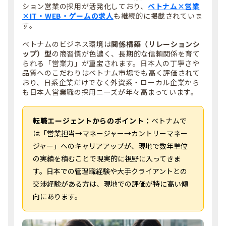
ション営業の採用が活発化しており、
ベトナム×営業
×IT・WEB・ゲームの求人
も継続的に掲載されていま
す。
ベトナムのビジネス環境は
関係構築（リレーションシ
ップ）型
の商習慣が色濃く、長期的な信頼関係を育て
られる「営業力」が重宝されます。日本人の丁寧さや
品質へのこだわりはベトナム市場でも高く評価されて
おり、日系企業だけでなく外資系・ローカル企業から
も日本人営業職の採用ニーズが年々高まっています。
転職エージェントからのポイント：
ベトナムで
は「営業担当→マネージャー→カントリーマネー
ジャー」へのキャリアアップが、現地で数年単位
の実績を積むことで現実的に視野に入ってきま
す。日本での管理職経験や大手クライアントとの
交渉経験がある方は、現地での評価が特に高い傾
向にあります。