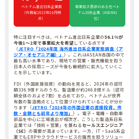
ベトナム進出日系企業数
事業拡大意欲のある在ベト
（外務省2023年10月時
ナム日系企業（ASEAN1
点）
位）
特に注目すべきは、ベトナム進出日系企業の
56.1%が
今後1〜2年で事業拡大を希望
している点です
（
JETRO「2024年度 海外進出日系企業実態調査（ア
ジア・オセアニア編）」
）。これはASEAN各国の中で
最も高い水準であり、現地での営業・販売機能を担う
日本人の採用ニーズが今後も継続的に拡大していくこ
とを示しています。
FDI（外国直接投資）の動向を見ると、2024年の認可
額336.9億ドルのうち、製造業が約246.8億ドル（認可
額全体のおよそ7割）を占めており、ベトナムが世界
有数の製造拠点として位置づけられていることが分か
ります（
JETRO「2024年の外国企業の直接投資、件
数・金額とも前年より増加」
）。電子・電機・自動車
部品を中心に工場進出が相次ぎ、こうした製造系日系
企業では「技術＋営業」を兼ねる
セールスエンジニア
（SE）
の需要が高まっています。一方、IT・SaaS系企
業でもERPやクラウドサービスの販売を担うソリュー