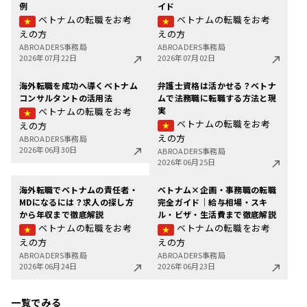
例
イド
ベトナムの転職をお考
ベトナムの転職をお考
えの方
えの方
ABROADERS事務局
ABROADERS事務局
2026年07月22日
2026年07月02日
海外転職を成功へ導くベトナム
弁護士資格は活かせる？ベトナ
コンサルタントの活用法
ムで法務職に転職する方法と現
実
ベトナムの転職をお考
ベトナムの転職をお考
えの方
えの方
ABROADERS事務局
2026年06月30日
ABROADERS事務局
2026年06月25日
海外転職でベトナムの責任者・
ベトナム×企画・事務職の転職
MDになるには？求人の探し方
完全ガイド｜給与相場・スキ
から年収まで徹底解説
ル・ビザ・生活費まで徹底解説
ベトナムの転職をお考
ベトナムの転職をお考
えの方
えの方
ABROADERS事務局
ABROADERS事務局
2026年06月24日
2026年06月23日
一覧でみる