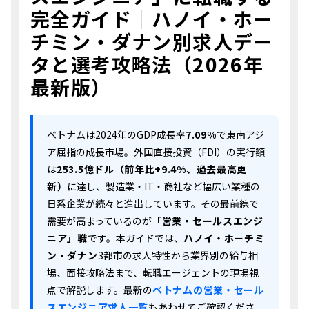
完全ガイド｜ハノイ・ホー
チミン・ダナン別求人デー
タと選考攻略法（2026年
最新版）
ベトナムは2024年のGDP成長率
7.09%
で東南アジ
ア屈指の成長市場。外国直接投資（FDI）の実行額
は
253.5億ドル（前年比+9.4%、過去最高更
新）
に達し、製造業・IT・商社など幅広い業種の
日系企業が続々と進出しています。その最前線で
需要が高まっているのが
「営業・セールスエンジ
ニア」職
です。本ガイドでは、
ハノイ・ホーチミ
ン・ダナン
3都市の求人特性から業界別の給与相
場、面接攻略法まで、転職エージェントの現場視
点で解説します。最新の
ベトナムの営業・セール
スエンジニア求人一覧
もあわせてご確認くださ