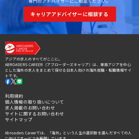
専門のアドバイザーにご相談ください。
生活コスト
3都市
3都市で
3都市で最も
感（単身・
で中程
最も高
低め
キャリアアドバイザーに相談する
現地基準）
度
め
英語環境
業務上
業務上
中程度
は中程
は高い
度
キャリアの
製造・
業種が
ニッチ分
アジアの求人のすべてがここに。
広がり
技術職
最も多
野・スペシ
ABROADERS CAREER（アブローダーズキャリア）は、東南アジアを中心
とした海外の求人をまとめて探せる日本人向けの海外就職・転職情報サイ
に強み
様
ャリスト向
トです。
き
求人ボリュームと業種の幅広さで選ぶならホーチミ
利用規約
ン、製造業・技術系のキャリアを軸に据えるならハノ
個人情報の取り扱いについて
イ、IT・観光・地方拠点でじっくり腰を据えるならダ
求人掲載のお問い合わせ
ナンが目安となります。実際にはご自身の業界経験や
サイトに関するお問い合わせ
ライフスタイル優先度との相性も大きいため、複数都
サイトマップ
市を視野に入れた検討をおすすめします。
Abroaders Careerでは、「海外」という人生の選択肢を選んだすべての人
都市別の営業・セールスエンジニア求人はこちらから
に向けてサービスを展開しています。