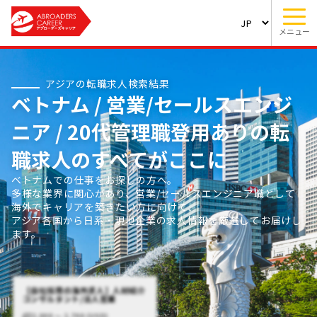
メニュー
アジアの転職求人検索結果
ベトナム / 営業/セールスエンジ
ニア / 20代管理職登用ありの転
職求人のすべてがここに
ベトナムでの仕事をお探しの方へ。
多様な業界に関心があり、営業/セールスエンジニア職として
海外でキャリアを築きたい方に向けて、
アジア各国から日系・現地企業の求人情報を厳選してお届けし
ます。
【自社採用の海外求人】人材紹介
コンサルタント/法人営業
2,000 〜 2,700 (USD)