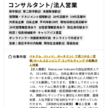
コンサルタント/法人営業
新卒歓迎
第二新卒歓迎
未経験者歓迎
管理職・マネジメント経験歓迎
20代活躍中
30代活躍中
外資系企業
日系企業
平均年齢20代
現地採用社員活躍中
20代管理職登用あり
女性管理職登用あり
駐在員切替あり
幹部 / 役員候補案件
キャリアパス豊富
オンラインで一次面接実施可能
オンラインで内定まで
急募 / 直近半年以内転職
現地在住者歓迎
服装自由
ベトナム （ハノイ、ホーチミン）で見つかる！営
仕事内容
業/セールスエンジニア コンサルティング の転職求
人特集
【求人概要】 Reeracoen Vietnamの自社採用求人で
す。 2014年に設立し、日系企業のお客様や日本語ス
ピーカーをお探しの外資系企業を中心に人材紹介サ
ービスを展開しております。 営業としてのミッショ
ンは、ベトナムに拠点を置く企業に対して人材採用
の観点から事業課題・経営課題の解決を行うことで
す。 課題のヒヤリングから適切な人材の提案、面接
支援、入社手配まで総合的なサポートを行っていた
だきます。 【具体的な担当業務】 ■法人営業 ・新