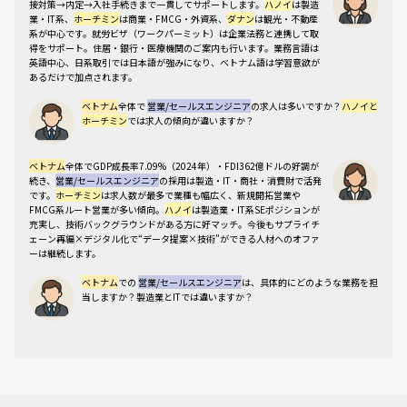
性が大きく異なります。日系企業の進出が集中するハ
接対策→内定→入社手続きまで一貫してサポートします。
ハノイ
は製造
業・IT系、
ホーチミン
は商業・FMCG・外資系、
ダナン
は観光・不動産
ノイ・ホーチミンと、中部の中堅都市ダナンの3拠点
系が中心です。就労ビザ（ワークパーミット）は企業法務と連携して取
について、転職市場の実態を整理します。
得をサポート。住居・銀行・医療機関のご案内も行います。業務言語は
英語中心、日系取引では日本語が強みになり、
ベトナム語は学習意欲が
あるだけで加点
されます。
ハノイ（北部）
ベトナム
全体で
営業/セールスエンジニア
の求人は多いですか？
ハノイと
ホーチミン
では求人の傾向が違いますか？
製造業・工業団地系が主力
ベトナム
全体でGDP成長率7.09%（2024年）・FDI362億ドルの好調が
IT・テック企業の集積地
続き、
営業/セールスエンジニア
の採用は製造・IT・商社・消費財で活発
政府系・公共プロジェクトが多い
です。
ホーチミン
は求人数が最多で業種も幅広く、新規開拓営業や
FMCG系ルート営業が多い傾向。
ハノイ
は製造業・IT系SEポジションが
日系製造業メーカーの拠点が多い
充実し、技術バックグラウンドがある方に好マッチ。今後もサプライチ
ェーン再編×デジタル化で“データ提案×技術”ができる人材へのオファ
技術提案型のセールスエンジニア需
ーは継続します。
要が大きい
ベトナム
での
営業/セールスエンジニア
は、具体的にどのような業務を担
生活費はホーチミンよりやや低め
当しますか？製造業とITでは違いますか？
営業共通：
ICP策定、アカウントプラン、案件発掘→商談→見積/契約、
パイプライン/Forecast管理、回収DSO管理。
製造系SE（主に
ハノ
イ
）：
BOM読解・技術仕様交渉・工場ヒアリング・PoC設計・品質/納期
ホーチミン（南部）
是正。
IT系SE（主に
ホーチミン
）：
要件定義・デモ・ERP/CRM導入支
援・SLA定着・アフターサポート。いずれも部門横断（生産/購買/品質/