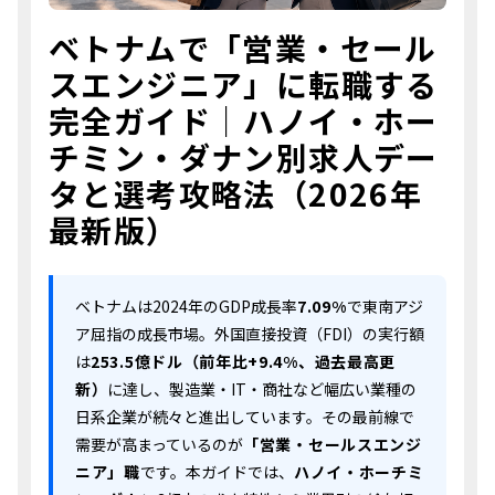
ベトナムで「営業・セール
スエンジニア」に転職する
完全ガイド｜ハノイ・ホー
チミン・ダナン別求人デー
タと選考攻略法（2026年
最新版）
ベトナムは2024年のGDP成長率
7.09%
で東南アジ
ア屈指の成長市場。外国直接投資（FDI）の実行額
は
253.5億ドル（前年比+9.4%、過去最高更
新）
に達し、製造業・IT・商社など幅広い業種の
日系企業が続々と進出しています。その最前線で
需要が高まっているのが
「営業・セールスエンジ
ニア」職
です。本ガイドでは、
ハノイ・ホーチミ