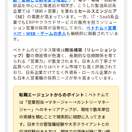
部品を中心に工場進出が相次ぎ、こうした製造系日系
企業では「技術＋営業」を兼ねる
セールスエンジニア
（SE）
の需要が高まっています。一方、IT・SaaS系企
業でもERPやクラウドサービスの販売を担うソリュー
ション営業の採用が活発化しており、
ベトナム×営業
×IT・WEB・ゲームの求人
も継続的に掲載されていま
す。
ベトナムのビジネス環境は
関係構築（リレーションシ
ップ）型
の商習慣が色濃く、長期的な信頼関係を育て
られる「営業力」が重宝されます。日本人の丁寧さや
品質へのこだわりはベトナム市場でも高く評価されて
おり、日系企業だけでなく外資系・ローカル企業から
も日本人営業職の採用ニーズが年々高まっています。
転職エージェントからのポイント：
ベトナムで
は「営業担当→マネージャー→カントリーマネー
ジャー」へのキャリアアップが、現地で数年単位
の実績を積むことで現実的に視野に入ってきま
す。日本での管理職経験や大手クライアントとの
交渉経験がある方は、現地での評価が特に高い傾