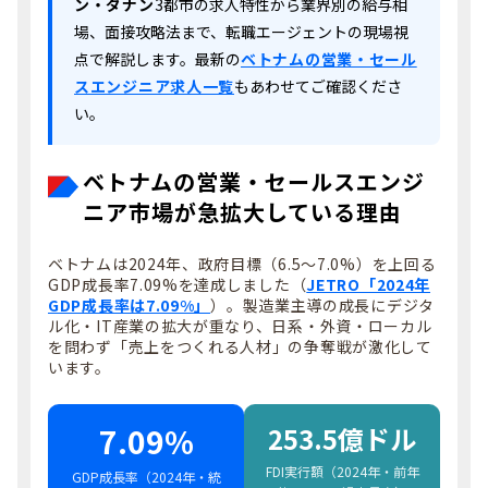
ン・ダナン
3都市の求人特性から業界別の給与相
場、面接攻略法まで、転職エージェントの現場視
点で解説します。最新の
ベトナムの営業・セール
スエンジニア求人一覧
もあわせてご確認くださ
い。
ベトナムの営業・セールスエンジ
ニア市場が急拡大している理由
ベトナムは2024年、政府目標（6.5〜7.0%）を上回る
GDP成長率7.09%を達成しました（
JETRO「2024年
GDP成長率は7.09%」
）。製造業主導の成長にデジタ
ル化・IT産業の拡大が重なり、日系・外資・ローカル
を問わず「売上をつくれる人材」の争奪戦が激化して
います。
7.09%
253.5億ドル
FDI実行額（2024年・前年
GDP成長率（2024年・統