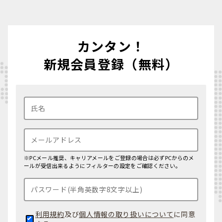
物流/CS）の
合意形成と数字での成果報告
が中核業務です。
商業・消費財・金融の中心地
ベトナム
の
営業/セールスエンジニア
で評価されるスキルや語学レベル、
外資系企業の本社機能が集中
KPIの目安を教えてください。
FMCG・小売・サービス業が豊富
カンタン！
新規開拓営業のポジションが多い
英語はTOEIC 600点以上（外資系は730点〜）が目安ですが、読み書き
新規会員登録（無料）
より
会議・交渉での会話力
を重視。日本語が強みになる日系企業も多
インセンティブ重視の報酬設計
数。
ベトナム
語は必須ではなく学習意欲があれば加点。スキルは提案設
計（ソリューション営業/Value Selling）・CRM運用・価格/原価/粗利管
英語力・グローバル経験が重視され
理・技術資料の読解力。KPIは商談数・Win率・平均受注単価・粗利pt・
る
回収DSO・NPSが典型。SEには加えてPoC成功率・導入定着率が問われ
ます。
ベトナム
で
営業/セールスエンジニア
として働くメリットや、その後のキ
ャリアパスはどうなりますか？
ダナン（中部）
GDP7%超の成長市場で“新規開拓×技術提案×運用定着”を一気通貫で経
験できます。キャリアパスはキーアカウントMgr→営業Mgr→
セールスエ
※PCメール推奨、キャリアメールをご登録の場合は必ずPCからのメ
観光・不動産・ホテル業が中心
ンジニア
統括→カントリーマネージャーが典型。
ベトナム
での5〜7年で
ールが受信出来るようにフィルターの設定をご確認ください。
管理職まで到達するケースも珍しくありません。さらに
ASEAN横断ロー
IT・ソフトウェア開発の拠点として
ル・リージョナル営業戦略・事業開発
へのステップアップも視野に入り
成長中
ます。
ハノイ・ホーチミン
で培った多国籍チーム運営とKPI実績は、日系
本社やグローバル企業でも高く評価されます。
生活コストが3都市で最も低い
利用規約
及び
個人情報の取り扱いについて
に同意
市場規模は小さいが競合が少ない