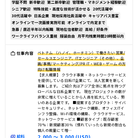
学歴不問
新卒歓迎
第二新卒歓迎
管理職・マネジメント経験歓迎
シニア歓迎
特殊技能・高度な技術が活かせる
20代活躍中
30代活躍中
日系企業
現地採用社員活躍中
キャリアパス豊富
オンラインで一次面接実施可能
オンラインで内定まで
急募 / 直近半年以内転職
現地在住者歓迎
高給 / 好条件
ワークライフバランス重視
服装自由
月平均残業時間20時間以内
ベトナム （ハノイ、ホーチミン）で働きたい 営業/
仕事内容
セールスエンジニア、ITエンジニア（その他）、企
画/事務/マーケティング/PR IT・WEB・ゲーム の方
向け転職情報
【求人概要】 クラウド事業・ネットワークサービス
を提供している日系IT企業にて、法人営業を新しく
募集します。 ご紹介先はアジア全体に拠点を持つグ
ローバルな日系企業です。 現在プロジェクトの数が
非常に増えていることから人員を拡大している、勢
いのある企業です。 ■提案するプロダクト：サイバ
ーセキュリティ、ネットワーク構築、オフィスITイ
ンフラ整備、Wi-Fi環境の構築、 クラウドサービス、
ネットワークサービス ■顧客タイプ：既存顧客
70%：新規顧客30％（慣れていったら新規の割合も
個人の裁量にて増…
2,000 〜 3,000 (USD)
給料