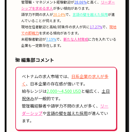
管理職・マネジメント経験歓迎が
28.06%
と高く、
リーダー
シップを求める求人
が多い傾向があります。
語学力不問の求人が
20.14%
で、
言語の壁を越えた採用
が進
んでいることが伺えます。
現地在住者歓迎と高給/好条件の求人が共に
17.27%
で、
現地
での即戦力
を求める傾向があります。
未経験者歓迎が
7.19%
で、
新たな人材育成
に力を入れている
企業も一定数存在します。
🌺 編集部コメント
ベトナムの求人市場では、
日系企業の求人が多
く
、日本企業の存在感が強いです。
給与レンジは
2,000〜4,500 USD
と幅広く、
土日
祝休み
が一般的です。
管理職経験者や語学力不問の求人が多く、
リー
ダーシップ
や
言語の壁を越えた採用
が進んでい
ます。