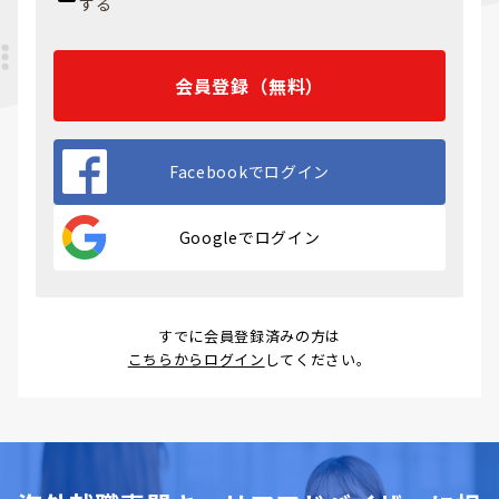
する
ワークライフバランス重視の方に向
く
ベトナム語学習環境としても魅力的
会員登録（無料）
Facebookでログイン
比較項目
ハノイ
ホーチ
ダナン
ミン
Googleでログイン
求人数（目
多い
最も多
少ない（観
安）
（製
い（全
光・不動産
造・IT
業種）
系）
系）
すでに会員登録済みの方は
こちらからログイン
してください。
主要業界
電子・
商社・
観光・不動
自動
FMCG・
産・IT中堅
車・IT
金融・
IT