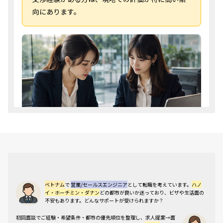
向にあります。
【都市別比較】ハノイ・ホーチミ
ン・ダナンの営業求人特性
ベトナム
で
営業/セールスエンジニア
として転職を考えています。
ハノ
イ・ホーチミン・ダナン
どの都市が良いか迷っており、ビザや生活面の
不安もあります。どんなサポートが受けられますか？
ベトナムで「営業・セールスエンジニア」への転職を
目指す場合、勤務都市によって求人の質・量・業界特
初回面談でご経験・希望条件・都市の優先順位を整理し、求人提案→面