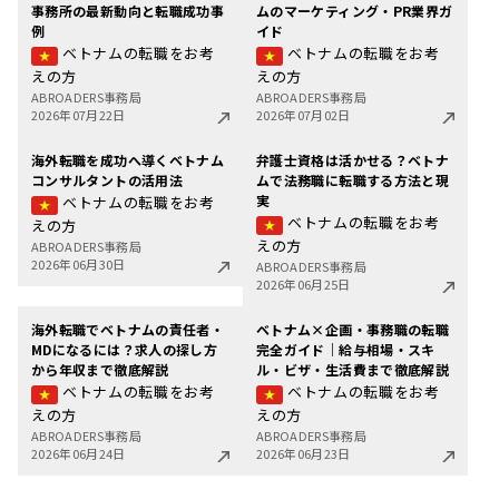
事務所の最新動向と転職成功事
ムのマーケティング・PR業界ガ
例
イド
ベトナムの転職をお考
ベトナムの転職をお考
えの方
えの方
ABROADERS事務局
ABROADERS事務局
2026年07月22日
2026年07月02日
海外転職を成功へ導くベトナム
弁護士資格は活かせる？ベトナ
コンサルタントの活用法
ムで法務職に転職する方法と現
実
ベトナムの転職をお考
ベトナムの転職をお考
えの方
えの方
ABROADERS事務局
2026年06月30日
ABROADERS事務局
2026年06月25日
海外転職でベトナムの責任者・
ベトナム×企画・事務職の転職
MDになるには？求人の探し方
完全ガイド｜給与相場・スキ
から年収まで徹底解説
ル・ビザ・生活費まで徹底解説
ベトナムの転職をお考
ベトナムの転職をお考
えの方
えの方
ABROADERS事務局
ABROADERS事務局
2026年06月24日
2026年06月23日