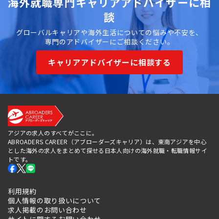
海外就職専門キャリアアドバイザーに相
日系企業の
高い
非常に
低めだがIT
集積
高い
系で増加傾
談
向
グローバルキャリアや海外生活についての悩みや不安を、
専門のアドバイザーにご相談ください。
生活コスト
3都市
3都市で
3都市で最も
感（単身・
で中程
最も高
低め
キャリアアドバイザーに相談する
現地基準）
度
め
英語環境
業務上
業務上
中程度
は中程
は高い
度
キャリアの
製造・
業種が
ニッチ分
アジアの求人のすべてがここに。
広がり
技術職
最も多
野・スペシ
ABROADERS CAREER（アブローダーズキャリア）は、東南アジアを中心
とした海外の求人をまとめて探せる日本人向けの海外就職・転職情報サイ
に強み
様
ャリスト向
トです。
き
求人ボリュームと業種の幅広さで選ぶならホーチミ
利用規約
ン、製造業・技術系のキャリアを軸に据えるならハノ
個人情報の取り扱いについて
イ、IT・観光・地方拠点でじっくり腰を据えるならダ
求人掲載のお問い合わせ
ナンが目安となります。実際にはご自身の業界経験や
サイトに関するお問い合わせ