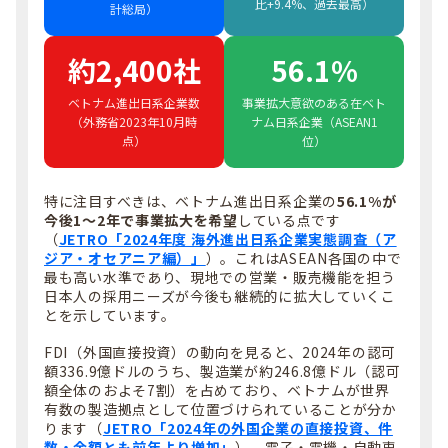
比+9.4%、過去最高）
計総局）
約2,400社
56.1%
ベトナム進出日系企業数
事業拡大意欲のある在ベト
（外務省2023年10月時
ナム日系企業（ASEAN1
点）
位）
特に注目すべきは、ベトナム進出日系企業の
56.1%が
今後1〜2年で事業拡大を希望
している点です
（
JETRO「2024年度 海外進出日系企業実態調査（ア
ジア・オセアニア編）」
）。これはASEAN各国の中で
最も高い水準であり、現地での営業・販売機能を担う
日本人の採用ニーズが今後も継続的に拡大していくこ
とを示しています。
FDI（外国直接投資）の動向を見ると、2024年の認可
額336.9億ドルのうち、製造業が約246.8億ドル（認可
額全体のおよそ7割）を占めており、ベトナムが世界
有数の製造拠点として位置づけられていることが分か
ります（
JETRO「2024年の外国企業の直接投資、件
数・金額とも前年より増加」
）。電子・電機・自動車