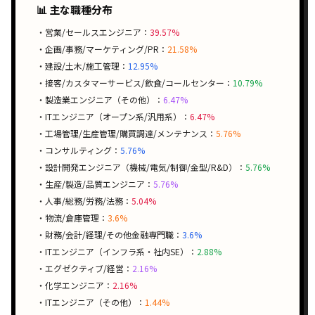
📊 主な職種分布
・営業/セールスエンジニア：
39.57%
・企画/事務/マーケティング/PR：
21.58%
・建設/土木/施工管理：
12.95%
・接客/カスタマーサービス/飲食/コールセンター：
10.79%
・製造業エンジニア（その他）：
6.47%
・ITエンジニア（オープン系/汎用系）：
6.47%
・工場管理/生産管理/購買調達/メンテナンス：
5.76%
・コンサルティング：
5.76%
・設計開発エンジニア（機械/電気/制御/金型/R&D）：
5.76%
・生産/製造/品質エンジニア：
5.76%
・人事/総務/労務/法務：
5.04%
・物流/倉庫管理：
3.6%
・財務/会計/経理/その他金融専門職：
3.6%
・ITエンジニア（インフラ系・社内SE）：
2.88%
・エグゼクティブ/経営：
2.16%
・化学エンジニア：
2.16%
・ITエンジニア（その他）：
1.44%