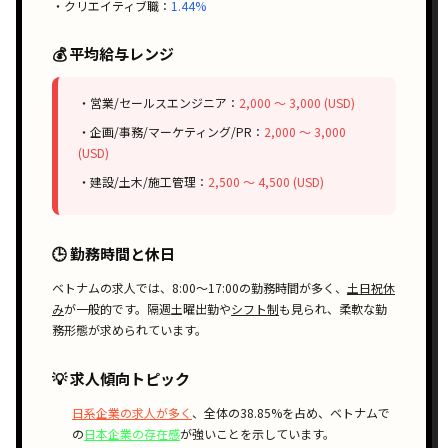
・クリエイティブ職：
1.44%
💰 平均給与レンジ
・営業/セールスエンジニア：
2,000 〜 3,000 (USD)
・企画/事務/マーケティング/PR：
2,000 〜 3,000
(USD)
・建設/土木/施工管理：
2,500 〜 4,500 (USD)
🕒 勤務時間と休日
ベトナムの求人では、
8:00〜17:00
の勤務時間が多く、
土日祝休
み
が一般的です。
隔週土曜出勤
や
シフト制
も見られ、柔軟な勤
務形態が求められています。
💡 求人傾向トピック
日系企業の求人が多く
、全体の38.85%を占め、ベトナムで
の
日本企業の存在感
が強いことを示しています。