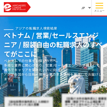
メニュー
アジアの転職求人検索結果
ベトナム / 営業/セールスエンジ
ニア / 服装自由の転職求人のすべ
てがここに
ベトナムでの仕事をお探しの方へ。
多様な業界に関心があり、営業/セールスエンジニア職として
海外でキャリアを築きたい方に向けて、
アジア各国から日系・現地企業の求人情報を厳選してお届けし
ます。
【日系IT大手の海外求人】提案営
【自社採用の海外求人】人材紹介
業職（東証プライム上場企業！/
コンサルタント/法人営業
ホーチミンまたはハノイ/サイバ