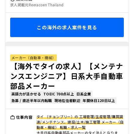
求人掲載元Reeracoen Thailand
この海外の求人案件を見る
メーカー（自動車・機械）
【海外でタイの求人】【メンテナ
ンスエンジニア】日系大手自動車
部品メーカー
英語力が活かせる
TOEIC 700点以上
日系企業
急募 / 直近半年以内転職
現地在住者歓迎
年間休日120日以上
タイ （チョンブリー）の 工場管理/生産管理/購買調
仕事内容
達/メンテナンス、建設/土木/施工管理 メーカー（自
動車・機械） 転職・求人一覧
大手日系自動車部品メーカーのタイ法人となりま