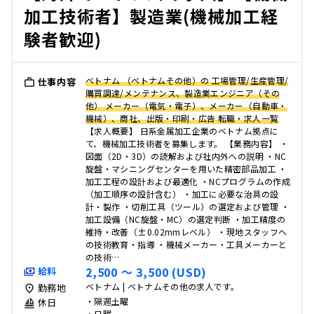
加工技術者】製造業(機械加工経
験者歓迎)
ベトナム （ベトナムその他）の 工場管理/生産管理/
仕事内容
購買調達/メンテナンス、製造業エンジニア（その
他） メーカー（電気・電子）、メーカー（自動車・
機械）、商社、出版・印刷・広告 転職・求人一覧
【求人概要】 日系金属加工企業のベトナム拠点に
て、機械加工技術者を募集します。 【業務内容】 ・
図面（2D・3D）の読解および社内外への説明 ・NC
旋盤・マシニングセンターを用いた精密部品加工 ・
加工工程の設計および最適化 ・NCプログラムの作成
（加工順序の設計含む） ・加工に必要な治具の設
計・製作 ・切削工具（ツール）の選定および管理 ・
加工設備（NC旋盤・MC）の選定判断 ・加工精度の
維持・改善（±0.02mmレベル） ・現地スタッフへ
の技術教育・指導 ・機械メーカー・工具メーカーと
の技術…
2,500 〜 3,500 (USD)
給料
ベトナム | ベトナムその他の求人です。
勤務地
・隔週土曜
休日
・日曜