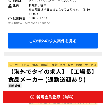
タイ | パトゥムターニーの求人です。
勤務地
日曜日、祝日
休日
※土曜日は半日出社となっております。（8:30-
12:00）
8:30 〜 17:00
就業時間
求人掲載元Reeracoen Thailand
この海外の求人案件を見る
メーカー（化学・食品・医薬）
商社
医療
販売・飲食・サービス
【海外でタイの求人】【工場長】
食品メーカー (通勤送迎あり)
日系企業
新規会員登録（無料）
タイ （チョンブリー）で働く 生産/製造/品質エンジ
仕事内容
ニア、工場管理/生産管理/購買調達/メンテナンス メ