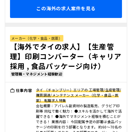
この海外の求人案件を見る
メーカー（化学・食品・医薬）
【海外でタイの求人】【生産管
理】印刷コンバーター（キャリア
採用 , 食品パッケージ向け）
管理職・マネジメント経験歓迎
タイ （チョンブリー）エリアの 工場管理/生産管理/
仕事内容
購買調達/メンテナンス メーカー（化学・食品・医
薬） 転職求人特集
会社概要：アパレル副資材の製造販売、グラビア印
刷等 同社で働く魅力： ●スキルを活かして海外で活
躍できる！ ●海外でマネジメント経験を積むことが
できる！ 業務内容： 今回配属予定の部署は食品パッ
ケージの印刷を行う部署となります。 約60～70名の