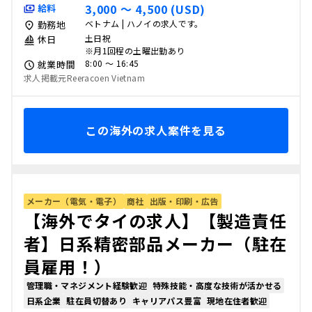
3,000 〜 4,500 (USD)
給料
ベトナム | ハノイの求人です。
勤務地
土日祝
休日
※月1回程の土曜出勤あり
8:00 〜 16:45
就業時間
求人掲載元Reeracoen Vietnam
この海外の求人案件を見る
メーカー（電気・電子）
商社
出版・印刷・広告
【海外でタイの求人】【製造責任
者】日系精密部品メーカー（駐在
員雇用！）
管理職・マネジメント経験歓迎
特殊技能・高度な技術が活かせる
日系企業
駐在員切替あり
キャリアパス豊富
現地在住者歓迎