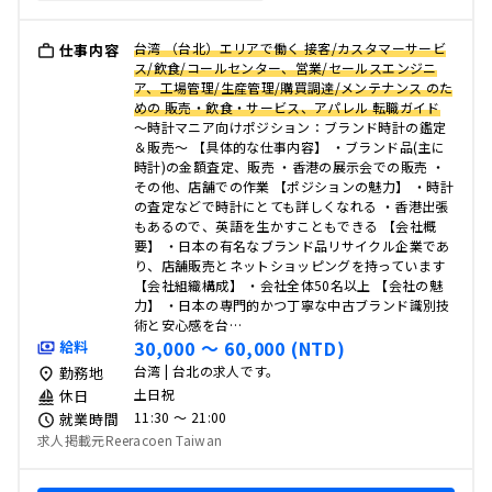
台湾 （台北）エリアで働く 接客/カスタマーサービ
仕事内容
ス/飲食/コールセンター、営業/セールスエンジニ
ア、工場管理/生産管理/購買調達/メンテナンス のた
めの 販売・飲食・サービス、アパレル 転職ガイド
～時計マニア向けポジション：ブランド時計の鑑定
＆販売～ 【具体的な仕事内容】 ・ブランド品(主に
時計)の金額査定、販売 ・香港の展示会での販売 ・
その他、店舗での作業 【ポジションの魅力】 ・時計
の査定などで時計にとても詳しくなれる ・香港出張
もあるので、英語を生かすこともできる 【会社概
要】 ・日本の有名なブランド品リサイクル企業であ
り、店舗販売とネットショッピングを持っています
【会社組織構成】 ・会社全体50名以上 【会社の魅
力】 ・日本の専門的かつ丁寧な中古ブランド識別技
術と安心感を台…
30,000 〜 60,000 (NTD)
給料
台湾 | 台北の求人です。
勤務地
土日祝
休日
11:30 〜 21:00
就業時間
求人掲載元Reeracoen Taiwan