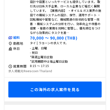
設計や設置といったサービスも提供しています。 取
引先は日系大手企業、ローカル企業など幅広く展開
しています。 【業務内容】 ・オイル＆ガス業界の施
設での機械システムの設計、保守、運用サポート ・
回転機械や配管など、機械関連の技術的な管理・改
善 ・機械システムの分析を行い、効率向上や改善の
提案 ・複数の業務を同時に管理し、優先順位をつけ
ながら効果的にタスクを進…
70,000 〜 90,000 (THB)
給料
タイ | ラヨーンの求人です。
勤務地
- 土曜、日曜
休日
- 祝日
*隔週土曜日出勤
*試用期間中は毎土曜日出勤
8:15 〜 17:15
就業時間
求人掲載元Reeracoen Thailand
この海外の求人案件を見る