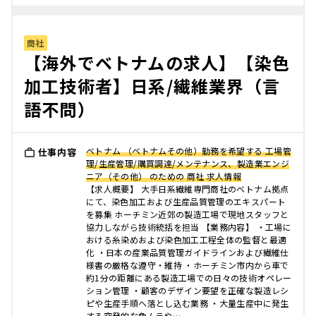
商社
【海外でベトナムの求人】【染色
加工技術者】日系/繊維業界（言
語不問）
ベトナム （ベトナムその他）勤務を希望する 工場管
仕事内容
理/生産管理/購買調達/メンテナンス、製造業エンジ
ニア（その他） のための 商社 求人情報
【求人概要】 大手日系繊維専門商社のベトナム拠点
にて、染色加工および生産品質管理のエキスパート
を募集 ホーチミン近郊の製造工場で現地スタッフと
協力しながら技術統括を担当 【業務内容】 ・工場に
おける糸染めおよび染色加工工程全体の監督と最適
化 ・日本の産業品質管理ガイドラインおよび繊維仕
様書の厳格な遵守・維持 ・ホーチミン市内から車で
約1分の距離にある製造工場での日々の技術オペレー
ション管理 ・顧客のデザイン要望を正確な製造レシ
ピや生産手順へ落とし込む業務 ・大量生産中に発生
する突発的な色ムラや…