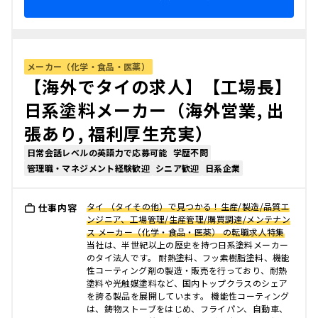
メーカー（化学・食品・医薬）
【海外でタイの求人】【工場長】
日系塗料メーカー（海外営業, 出
張あり, 福利厚生充実）
日常会話レベルの英語力で応募可能
学歴不問
管理職・マネジメント経験歓迎
シニア歓迎
日系企業
タイ （タイその他）で見つかる！生産/製造/品質エ
仕事内容
ンジニア、工場管理/生産管理/購買調達/メンテナン
ス メーカー（化学・食品・医薬） の転職求人特集
当社は、半世紀以上の歴史を持つ日系塗料メーカー
のタイ法人です。 耐熱塗料、フッ素樹脂塗料、機能
性コーティング剤の製造・販売を行っており、耐熱
塗料や光触媒塗料など、国内トップクラスのシェア
を誇る製品を展開しています。 機能性コーティング
は、鋳物ストーブをはじめ、フライパン、自動車、