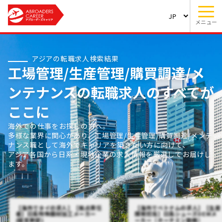
メニュー
アジアの転職求人検索結果
工場管理/生産管理/購買調達/メ
ンテナンスの転職求人のすべてが
ここに
海外での仕事をお探しの方へ。
多様な業界に関心があり、工場管理/生産管理/購買調達/メンテ
ナンス職として海外でキャリアを築きたい方に向けて、
アジア各国から日系・現地企業の求人情報を厳選してお届けし
ます。
【海外でタイの求人】【拠点責任
【海外でベトナムの求人】【生産
者】日系特殊鋼材加工メーカー
開発担当】日系シューズOEMメ
(経営幹部)
ーカー（ホーチミン勤務）