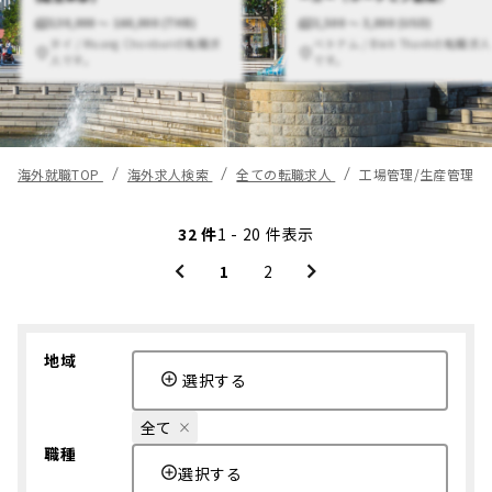
130,000 〜 160,000 (THB)
2,500 〜 3,000 (USD)
タイ / Muang Chonburiの転職求
ベトナム / Binh Thanhの転職求人
人です。
です。
海外就職TOP
海外求人検索
全ての転職求人
工場管理/生産管理/
32 件
1 - 20 件表示
1
2
地域
選択する
全て
職種
選択する