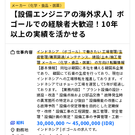
メーカー（化学・食品・医薬）
【設備エンジニアの海外求人】ボ
ゴールでの経験者大歓迎！10年
以上の実績を活かせる
インドネシア （ボゴール）で働きたい 工場管理/生
仕事内容
産管理/購買調達/メンテナンス、建設/土木/施工管
理 メーカー（化学・食品・医薬） の方向け転職情報
【基本情報】 同社は韓国に本社を構える韓国系企業
であり、 韓国にて石膏の生産を行っており、現在は
インドネシアへの工場移転を推進しております。 イ
ンドネシアではチョーク工場を運営して5年が経過し
ております。 【業務内容】 * プラント設備の設計・
建設・改造 * 設備点検および部品交換 * 故障発生時
の異常箇所の特定および復旧 * 設備機能の改善によ
る故障予防 * 設備の安定稼働を目的とした定期保
守・改修 * 設備工事の工程調整、施工管理、安全管
理 * 設備計画の策定 * 設備工事の予算管理・工数…
30,000,000 〜 45,000,000 (IDR)
給料
インドネシア | ボゴールの求人です。
勤務地