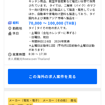
キッチン用品、航空宇宙産業など幅広い分野で採用
されています。 タイでは、二輪車（バイク）のマフ
ラー向け塗料を主力製品として製造・販売している
ほか、自動車や家電向け塗料も製造しており、タイ
国内および東南アジア市場へ製品を…
70,000 〜 100,000 (THB)
給料
タイ | タイその他の求人です。
勤務地
・土曜日（会社カレンダーに準ずる）
休日
・日曜日、祝日
・年間休日116日 2026年実績
＊土曜日出勤年12回（平均月1回前後の土曜日出勤
があります）
8:30 〜 17:30
就業時間
求人掲載元Reeracoen Thailand
この海外の求人案件を見る
メーカー（電気・電子）
メーカー（その他）
商社