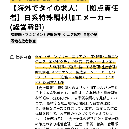
【海外でタイの求人】【拠点責任
者】日系特殊鋼材加工メーカー
(経営幹部)
管理職・マネジメント経験歓迎
シニア歓迎
日系企業
現地在住者歓迎
タイ （チョンブリー）エリアの 生産/製造/品質エン
仕事内容
ジニア、エグゼクティブ/経営、営業/セールスエン
ジニア、人事/総務/労務/法務、工場管理/生産管理/
購買調達/メンテナンス、製造業エンジニア（その
他） メーカー（自動車・機械）、メーカー（その
他） 転職求人特集
【会社情報】 特殊鋼材のスリット加工および販売を
手掛ける製造業です。 自動車・産業機械・電機関連
など幅広い分野向けに、高品質な鋼材を提供してい
ます。 高精度な加工技術と徹底した品質管理によ
り、多様なニーズに対応しています。 安定した供給
体制を通じて、お客様のものづくりを支えていま
す。 【業務内容】 ・会社全体の経営方針・事業計画
の策定および経営管理 ・生産・品質・営業・管理部
門を統括し、事業運営全般をマネジメント ・日本本