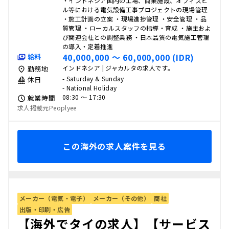
・インドネシア国内の工場、商業施設、オフィスビ
ル等における電気設備工事プロジェクトの現場管理
・施工計画の立案 ・現場進捗管理 ・安全管理 ・品
質管理 ・ローカルスタッフの指導・育成 ・施主およ
び関連会社との調整業務 ・日本品質の電気施工管理
の導入・定着推進
40,000,000 〜 60,000,000 (IDR)
給料
インドネシア | ジャカルタの求人です。
勤務地
- Saturday & Sunday
休日
- National Holiday
08:30 〜 17:30
就業時間
求人掲載元Peoplyee
この海外の求人案件を見る
メーカー（電気・電子）
メーカー（その他）
商社
出版・印刷・広告
【海外でタイの求人】【サービス