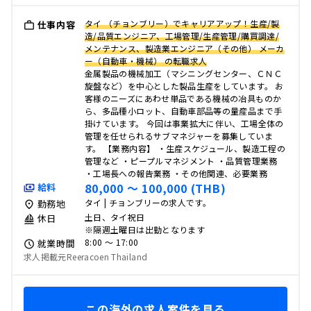
タイ （チョンブリー）でキャリアアップ！生産/製
仕事内容
造/品質エンジニア、工場管理/生産管理/購買調達/
メンテナンス、製造業エンジニア（その他） メーカ
ー（自動車・機械） の転職求人
金属製品の機械加工（マシニングセンター、ＣＮＣ
旋盤など）を中心とした製品生産をしています。 お
客様のニーズにあわせ単品である機械の冶具ものか
ら、多品種小ロット、自動車部品等の量産品まで手
掛けています。 今回は事業拡大に伴い、工場全体の
管理を任せられるサブマネジャーを募集していま
す。 【業務内容】 ・生産スケジュール、製造工程の
管理など ・ピープルマネジメント ・品質管理業務
・工場長への報告業務 ・その他関連、必要業務
80,000 〜 100,000 (THB)
給料
タイ | チョンブリーの求人です。
勤務地
土日、タイ祝日
休日
※隔週土曜日は出勤となります
8:00 〜 17:00
就業時間
求人掲載元Reeracoen Thailand
この海外の求人案件を見る