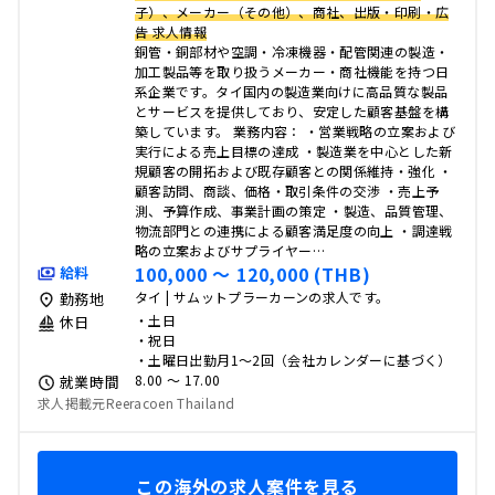
子）、メーカー（その他）、商社、出版・印刷・広
告 求人情報
銅管・銅部材や空調・冷凍機器・配管関連の製造・
加工製品等を取り扱うメーカー・商社機能を持つ日
系企業です。タイ国内の製造業向けに高品質な製品
とサービスを提供しており、安定した顧客基盤を構
築しています。 業務内容： ・営業戦略の立案および
実行による売上目標の達成 ・製造業を中心とした新
規顧客の開拓および既存顧客との関係維持・強化 ・
顧客訪問、商談、価格・取引条件の交渉 ・売上予
測、予算作成、事業計画の策定 ・製造、品質管理、
物流部門との連携による顧客満足度の向上 ・調達戦
略の立案およびサプライヤー…
100,000 〜 120,000 (THB)
給料
タイ | サムットプラーカーンの求人です。
勤務地
・土日
休日
・祝日
・土曜日出勤月1～2回（会社カレンダーに基づく）
8.00 〜 17.00
就業時間
求人掲載元Reeracoen Thailand
この海外の求人案件を見る