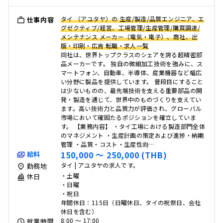
タイ （アユタヤ）の 生産/製造/品質エンジニア、エ
仕事内容
グゼクティブ/経営、工場管理/生産管理/購買調達/
メンテナンス メーカー（電気・電子）、商社、出
版・印刷・広告 転職・求人一覧
同社は、世界トップクラスのシェアを誇る超精密部
品メーカーです。 独自の微細加工技術を強みに、ス
マートフォン、自動車、半導体、産業機器など幅広
い分野に製品を提供しています。 普段目にすること
は少ないものの、最先端技術を支える重要部品の開
発・製造を通じて、世界中のものづくりを支えてい
ます。高い技術力と品質力が評価され、グローバル
市場において確固たるポジションを確立していま
す。 【業務内容】 ・タイ工場における製造部門全体
のマネジメント ・生産計画の策定および進捗・納期
管理 ・品質・コスト・生産性向…
150,000 〜 250,000 (THB)
給料
タイ | アユタヤの求人です。
勤務地
・土曜
休日
・日曜
・祝日
年間休日：115日（日曜休日、タイの祝祭日、会社
休日を含む）
8:00 〜 17:00
就業時間