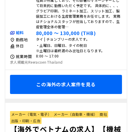
社員が所属しており、その部署のマネージャーとし
て将来的に勤務いただく予定です。 具体的に、、、
グラビア印刷、ラミネート加工、スリット加工、製
袋加工における生産管理業務をお任せします。 実務
はナショナルスタッフが担当しておりますので、生
産管理全体の管理…
80,000 〜 130,000 (THB)
給料
タイ | チョンブリーの求人です。
勤務地
・土曜日、日曜日、タイの祝日
休日
※土曜日は最終週のみ出社日となります。
8:00 〜 17:00
就業時間
求人掲載元Reeracoen Thailand
この海外の求人案件を見る
メーカー（電気・電子）
メーカー（自動車・機械）
商社
出版・印刷・広告
【海外でベトナムの求人】【機械