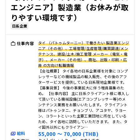
エンジニア】製造業（お休みが取
りやすい環境です）
日系企業
タイ （パトゥムターニー）で働きたい 製造業エンジ
仕事内容
ニア（その他）、工場管理/生産管理/購買調達/メン
テナンス、建設/土木/施工管理 メーカー（電気・電
子）、メーカー（その他）、商社、出版・印刷・広
告 の方向け転職情報
【会社概要】 タイ各地の日系企業様を対象にコンプ
レッサーなどの機械製品の輸入販売、その後のアフ
ターサービスを提供している日系現地企業様です。
【募集背景】 今後の事業拡大に伴う増員募集のた
め。 【仕事内容】 主に日系クライアント様に導入し
て頂いている機械設備(エアコンプレッサー等)のメ
ンテナンス業務をお願いいたします。 クライアント
様はパトゥンタニ、チョンブリ、アユタヤ、ラヨー
ン、コラートといった主要工業団地に所在している
ため、タイ各地に訪問していただきます。 また、タ
イ国外以外にもクライアン…
55,000 〜 70,000 (THB)
給料