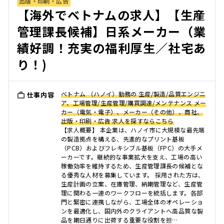
出版・印刷・広告
【海外でベトナムの求人】【生産
管理課長候補】日系メーカー（業
績好調！充実の福利厚生／社宅あ
り！)
ベトナム （ハノイ）勤務の 生産/製造/品質エンジニ
仕事内容
ア、工場管理/生産管理/購買調達/メンテナンス メー
カー（電気・電子）、メーカー（その他）、商社、
出版・印刷・広告 求人を探すならこちら
【求人概要】 本企業は、ハノイ市に大規模な最先端
の製造拠点を構える、先進的なプリント基板
（PCB）およびフレキシブル基板（FPC）の大手メ
ーカーです。継続的な事業拡大を支え、工場の高い
稼働効率を維持するため、生産管理課長の候補とな
る優秀な人材を募集しています。 採用された方は、
生産計画の立案、在庫管理、納期管理など、生産管
理に関わる一連のワークフローを統括します。各部
門と緊密に連携しながら、工場全体のオペレーショ
ンを最適化し、国内外のクライアントへ高品質な製
品を期日通りに出荷する重要な役割を担…