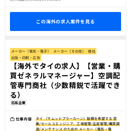
この海外の求人案件を見る
メーカー（電気・電子）
メーカー（その他）
商社
出版・印刷・広告
【海外でタイの求人】【営業・購
買ゼネラルマネージャー】空調配
管専門商社（少数精鋭で活躍でき
る）
日系企業
タイ （サムットプラーカーン）勤務を希望する 営
仕事内容
業/セールスエンジニア、工場管理/生産管理/購買調
達/メンテナンス のための メーカー（電気・電