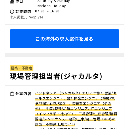
- Saturday & Sunday
休日
- National Holiday
07:30 〜 16:30
就業時間
求人掲載元Peoplyee
この海外の求人案件を見る
建築・不動産
現場管理担当者(ジャカルタ)
インドネシア （ジャカルタ）エリアで働く 営業/セ
仕事内容
ールスエンジニア、設計開発エンジニア（機械/電
気/制御/金型/R&D）、製造業エンジニア（その
他）、生産/製造/品質エンジニア、ITエンジニア
（インフラ系・社内SE）、工場管理/生産管理/購買
調達/メンテナンス、建設/土木/施工管理 のための
建築・不動産 転職ガイド