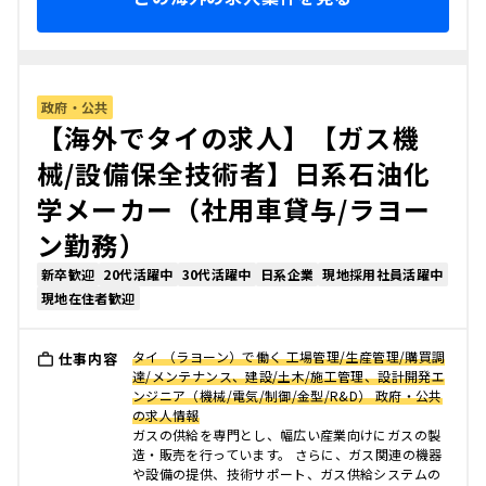
政府・公共
【海外でタイの求人】【ガス機
械/設備保全技術者】日系石油化
学メーカー（社用車貸与/ラヨー
ン勤務）
新卒歓迎
20代活躍中
30代活躍中
日系企業
現地採用社員活躍中
現地在住者歓迎
タイ （ラヨーン）で働く 工場管理/生産管理/購買調
仕事内容
達/メンテナンス、建設/土木/施工管理、設計開発エ
ンジニア（機械/電気/制御/金型/R&D） 政府・公共
の求人情報
ガスの供給を専門とし、幅広い産業向けにガスの製
造・販売を行っています。 さらに、ガス関連の機器
や設備の提供、技術サポート、ガス供給システムの