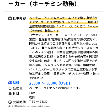
ーカー（ホーチミン勤務）
ベトナム （ベトナムその他）エリアで働く 接客/カ
仕事内容
スタマーサービス/飲食/コールセンター、工場管理/
生産管理/購買調達/メンテナンス のための メーカー
（その他） 転職ガイド
《大手シューズメーカー・メインクライアント窓口
業務》 生産管理/在庫管理/品質管理/貿易実務など、
開発から生産まで工場管理全般の業務をお任せいた
します。 ■主な業務内容 ・日系大手シューズメーカ
ーとのメイン窓口 ※業務営業経験や信頼関係の構
築が出来る方歓迎 ・お客様からの依頼内容を開発部
や生産部に伝達 ・社内からの回答や進捗状況をお客
様へ連絡 ・担当ブランドの品質、価格、納期管理 ・
ベトナム人ローカルスタッフの工場上流工程から下
流工程まで管理 ・貿易実務、デリバリー管理 ・社内
でのClaud…
2,500 〜 3,000 (USD)
給料
ベトナム | ベトナムその他の求人です。
勤務地
日曜
休日
祝日
7:30 〜 16:30
就業時間
求人掲載元Reeracoen Vietnam