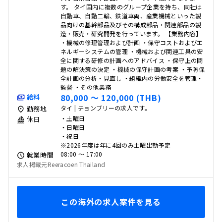
す。 タイ国内に複数のグループ企業を持ち、同社は
自動車、自動二輪、鉄道車両、産業機械といった製
品向けの基幹部品及びその構成部品・関連部品の製
造・販売・研究開発を行っています。 【業務内容】
・機械の修理管理および計画 ・保守コストおよびエ
ネルギーシステムの管理 ・機械および関連工具の安
全に関する研修の計画へのアドバイス ・保守上の問
題の解決策の決定 ・機械の保守計画の考案 ・予防保
全計画の分析・見直し ・組織内の労働安全を管理・
監督 ・その他業務
80,000 〜 120,000 (THB)
給料
タイ | チョンブリーの求人です。
勤務地
・土曜日
休日
・日曜日
・祝日
※2026年度は年に4回のみ土曜出勤予定
08:00 〜 17:00
就業時間
求人掲載元Reeracoen Thailand
この海外の求人案件を見る