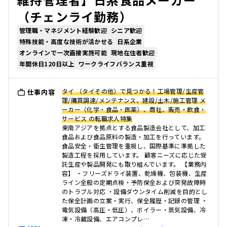
（チェンライ勤務）
管理職・マネジメント経験歓迎
シニア歓迎
特殊技能・高度な技術が活かせる
日系企業
オンラインで一次面接実施可能
現地在住者歓迎
年間休日120日以上
ワークライフバランス重視
タイ （タイその他）で見つかる！工場管理/生産管
仕事内容
理/購買調達/メンテナンス、建設/土木/施工管理 メ
ーカー（化学・食品・医薬）、商社、販売・飲食・
サービス の転職求人特集
東南アジアを拠点とする食品製造会社として、加工
食品および食品原料の製造・加工を行っています。
食品安全・衛生管理を重視し、国際基準に準拠した
製造工程を採用しています。 顧客ニーズに応じた受
託生産や製品開発にも取り組んでいます。 【業務内
容】 ・フリーズドライ装置、乾燥機、包装機、生産
ライン全般の定期点検・予防保全および突発故障時
のトラブル対応 ・設備ダウンタイム削減を目的とし
た保全計画の立案・実行、保全履歴・記録の管理 ・
電気設備（高圧・低圧）、ボイラー・蒸気設備、冷
凍・冷蔵設備、エアコンプレ…