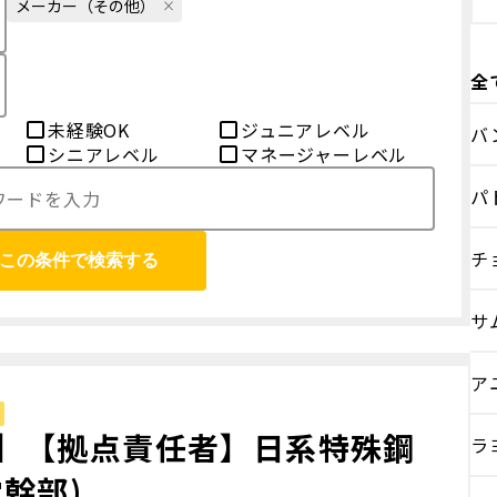
メーカー（その他）
全
未経験OK
ジュニアレベル
バ
シニアレベル
マネージャーレベル
パ
チ
この条件で検索する
サ
ア
】【拠点責任者】日系特殊鋼
ラ
幹部)