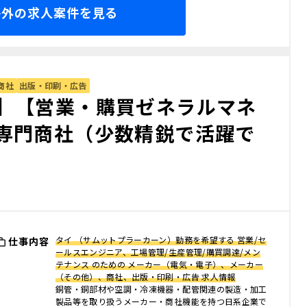
海外の求人案件を見る
商社
出版・印刷・広告
】【営業・購買ゼネラルマネ
専門商社（少数精鋭で活躍で
タイ （サムットプラーカーン）勤務を希望する 営業/セ
仕事内容
ールスエンジニア、工場管理/生産管理/購買調達/メン
テナンス のための メーカー（電気・電子）、メーカー
（その他）、商社、出版・印刷・広告 求人情報
銅管・銅部材や空調・冷凍機器・配管関連の製造・加工
製品等を取り扱うメーカー・商社機能を持つ日系企業で