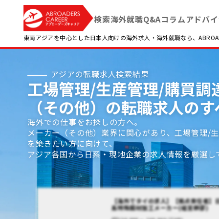
検索
海外就職Q&A
コラム
アドバイ
東南アジアを中心とした日本人向けの海外求人・海外就職なら、ABROADE
アジアの転職求人検索結果
工場管理/生産管理/購買調達
（その他）の転職求人のす
海外での仕事をお探しの方へ。
メーカー（その他）業界に関心があり、工場管理/生
を築きたい方に向けて、
アジア各国から日系・現地企業の求人情報を厳選し
【海外でタイの求人】【拠点責任者】
系特殊鋼材加工メーカー(経営幹部)