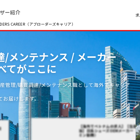
ザー紹介
求
RS CAREER（アブローダーズキャリア）
/メンテナンス / メーカー
べてがここに
産管理/購買調達/メンテナンス職として海外でキャリア
てお届けします。
【海外でベトナムの求人】【生産
日
当】日系シューズOEMメーカー（
ミン勤務）