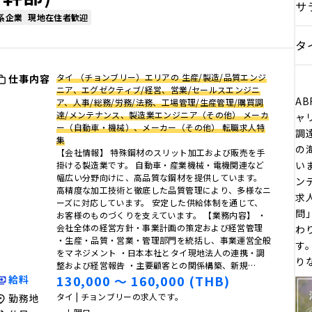
サ
系企業
現地在住者歓迎
タ
タイ （チョンブリー）エリアの 生産/製造/品質エンジ
仕事内容
ニア、エグゼクティブ/経営、営業/セールスエンジニ
AB
ア、人事/総務/労務/法務、工場管理/生産管理/購買調
達/メンテナンス、製造業エンジニア（その他） メーカ
ャ
ー（自動車・機械）、メーカー（その他） 転職求人特
調
集
の
【会社情報】 特殊鋼材のスリット加工および販売を手
い
掛ける製造業です。 自動車・産業機械・電機関連など
幅広い分野向けに、高品質な鋼材を提供しています。
ン
高精度な加工技術と徹底した品質管理により、多様なニ
求
ーズに対応しています。 安定した供給体制を通じて、
問
お客様のものづくりを支えています。 【業務内容】 ・
会社全体の経営方針・事業計画の策定および経営管理
わ
・生産・品質・営業・管理部門を統括し、事業運営全般
す
をマネジメント ・日本本社とタイ現地法人の連携・調
り
整および経営報告 ・主要顧客との関係構築、新規…
130,000 〜 160,000 (THB)
給料
タイ | チョンブリーの求人です。
勤務地