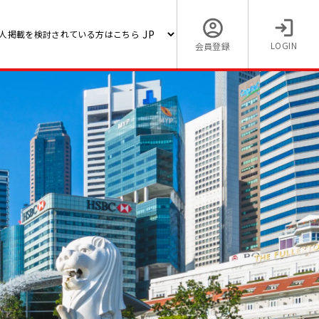
人掲載を検討されている方はこちら
LOGIN
会員登録
開発担
【海外でタイの求人】【営業
ホーチ
ラルマネージャー】空調配管
（少数精鋭で活躍できる）