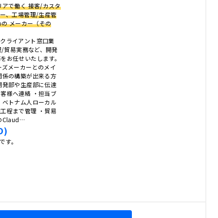
アで働く 接客/カスタ
ター、工場管理/生産管
めの メーカー（その
ンクライアント窓口業
理/貿易実務など、開発
務をお任せいたします。
ーズメーカーとのメイ
関係の構築が出来る方
開発部や生産部に伝達
客様へ連絡 ・担当ブ
・ベトナム人ローカル
工程まで管理 ・貿易
laud…
D)
人です。