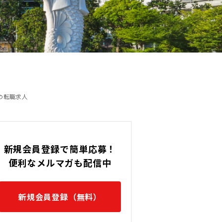
100,000 〜 120,000 (THB)
す。
タイ / Bang Sao Thongの転
の転職求人
新規会員登録で簡単応募！
便利なメルマガも配信中
新規会員登録（無料）