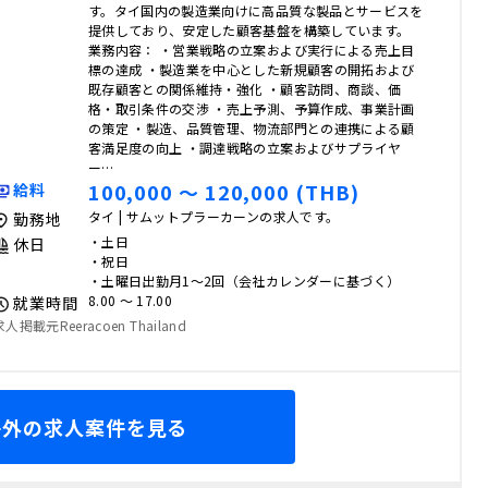
す。タイ国内の製造業向けに高品質な製品とサービスを
提供しており、安定した顧客基盤を構築しています。
業務内容： ・営業戦略の立案および実行による売上目
標の達成 ・製造業を中心とした新規顧客の開拓および
既存顧客との関係維持・強化 ・顧客訪問、商談、価
格・取引条件の交渉 ・売上予測、予算作成、事業計画
の策定 ・製造、品質管理、物流部門との連携による顧
客満足度の向上 ・調達戦略の立案およびサプライヤ
ー…
100,000 〜 120,000 (THB)
給料
タイ | サムットプラーカーンの求人です。
勤務地
・土日
休日
・祝日
・土曜日出勤月1～2回（会社カレンダーに基づく）
8.00 〜 17.00
就業時間
求人掲載元Reeracoen Thailand
海外の求人案件を見る