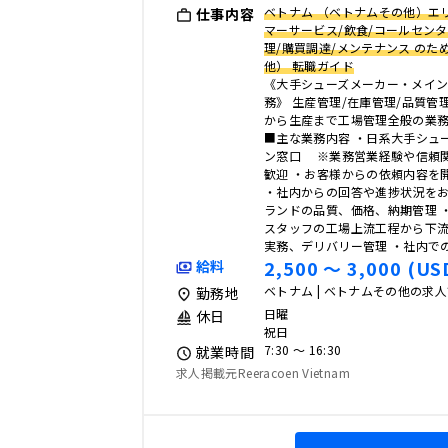
ベトナム （ベトナムその他）エリ
仕事内容
マーサービス/飲食/コールセン
理/購買調達/メンテナンス のた
他） 転職ガイド
《大手シューズメーカー・メイ
務》 生産管理/在庫管理/品質管
から生産まで工場管理全般の業
■主な業務内容 ・日系大手シュ
ン窓口 ※業務営業経験や信頼
歓迎 ・お客様からの依頼内容を
・社内からの回答や進捗状況をお
ランドの品質、価格、納期管理 
スタッフの工場上流工程から下流
実務、デリバリー管理 ・社内でのC
2,500 〜 3,000 (US
給料
ベトナム | ベトナムその他の求
勤務地
日曜
休日
祝日
7:30 〜 16:30
就業時間
求人掲載元Reeracoen Vietnam