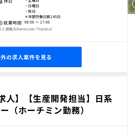
・土曜日
休日
・日曜日
・祝日
＊年間労働日数245日
08:00 〜 17:00
就業時間
求人掲載元Reeracoen Thailand
海外の求人案件を見る
求人】【生産開発担当】日系
カー（ホーチミン勤務）