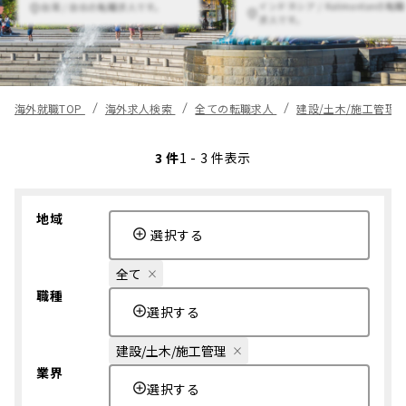
インドネシア / Kalimantanの転職
台湾 / 台北の転職求人です。
求人です。
海外就職TOP
海外求人検索
全ての転職求人
建設/土木/施工管理
3 件
1 - 3 件表示
地域
選択する
全て
職種
選択する
建設/土木/施工管理
業界
選択する