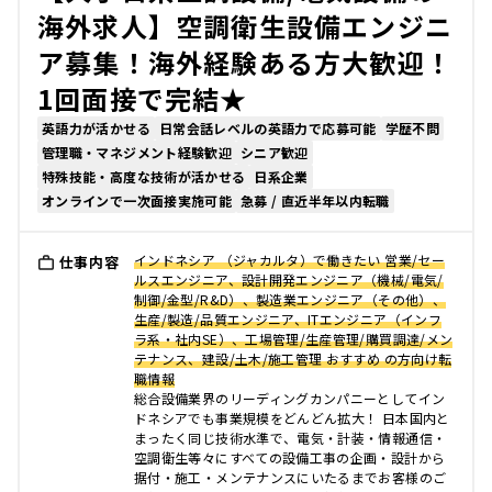
海外求人】空調衛生設備エンジニ
ア募集！海外経験ある方大歓迎！
1回面接で完結★
英語力が活かせる
日常会話レベルの英語力で応募可能
学歴不問
管理職・マネジメント経験歓迎
シニア歓迎
特殊技能・高度な技術が活かせる
日系企業
オンラインで一次面接実施可能
急募 / 直近半年以内転職
インドネシア （ジャカルタ）で働きたい 営業/セー
仕事内容
ルスエンジニア、設計開発エンジニア（機械/電気/
制御/金型/R&D）、製造業エンジニア（その他）、
生産/製造/品質エンジニア、ITエンジニア（インフ
ラ系・社内SE）、工場管理/生産管理/購買調達/メン
テナンス、建設/土木/施工管理 おすすめ の方向け転
職情報
総合設備業界のリーディングカンパニーとしてイン
ドネシアでも事業規模をどんどん拡大！ 日本国内と
まったく同じ技術水準で、電気・計装・情報通信・
空調衛生等々にすべての設備工事の企画・設計から
据付・施工・メンテナンスにいたるまでお客様のご