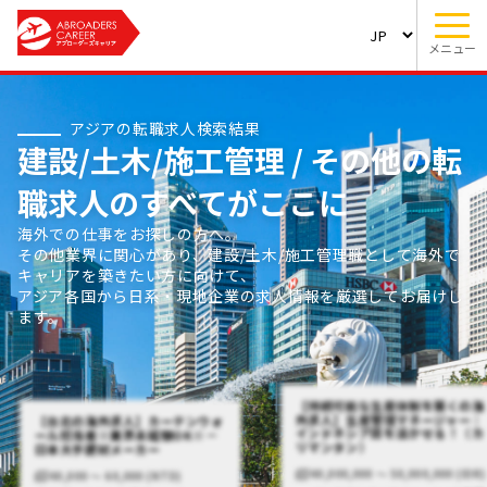
メニュー
アジアの転職求人検索結果
建設/土木/施工管理 / その他の転
職求人のすべてがここに
海外での仕事をお探しの方へ。
その他業界に関心があり、建設/土木/施工管理職として海外で
キャリアを築きたい方に向けて、
アジア各国から日系・現地企業の求人情報を厳選してお届けし
ます。
【持続可能な生産体制を築くの海
外求人】生産管理マネージャー｜
【台北の海外求人】カーテンウォ
インドネシア語を活かせる！（カ
ール担当者※業界未経験OK※－
リマンタン）
日本大手建材メーカー
40,000,000 〜 50,000,000 (IDR)
40,000 〜 60,000 (NTD)