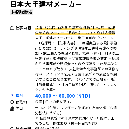
日本大手建材メーカー
未経験者歓迎
台湾 （台北）勤務を希望する 建設/土木/施工管理
仕事内容
のための メーカー（その他）、おすすめ 求人情報
大手日系建材メーカーにて施工担当者ポジションに
て1名採用！ 【仕事内容】 ・毎週実施する設計事務
所との設計ミーティングや現場施工進捗会議への参
加 ・施工職人の管理や指揮、指導 ・週別、月別の工
程表作成と進捗確認 ・品質管理報告書の策定 ・現場
から別事務所や建設会社とのやり取り ・現場エンジ
ニアとのやり取り ※ 入社時は台北事務所での研修を
行い、タイミングを見て信義作業所での業務をお願
いすることになります。 （バイクでの出社も可能）
【部署構成】 ・社内全体で14名 【魅力】 ・フレッ
クス制を導…
40,000 〜 60,000 (NTD)
給料
台湾 | 台北の求人です。
勤務地
土日祝（台湾カレンダーに準ずる）有給休暇（台湾
休日
労基法に準ずる）
※ 信義事務所での作業が繁忙期となった際は、土日
での出社可能性あり（振替休日で対応）
08:00 〜 17:00
就業時間