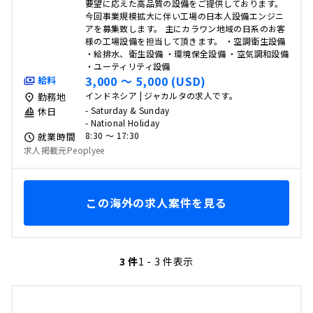
要望に応えた高品質の設備をご提供しております。
今回事業規模拡大に伴い工場の日本人設備エンジニ
アを募集致します。 主にカラワン地域の日系のお客
様の工場設備を担当して頂きます。 ・空調衛生設備
・給排水、衛生設備 ・環境保全設備 ・空気調和設備
・ユーティリティ設備
3,000 〜 5,000 (USD)
給料
インドネシア | ジャカルタの求人です。
勤務地
- Saturday & Sunday
休日
- National Holiday
8:30 〜 17:30
就業時間
求人掲載元Peoplyee
この海外の求人案件を見る
3 件
1 - 3 件表示