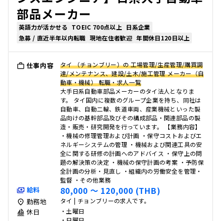
部品メーカー
英語力が活かせる
TOEIC 700点以上
日系企業
急募 / 直近半年以内転職
現地在住者歓迎
年間休日120日以上
タイ （チョンブリー）の 工場管理/生産管理/購買調
仕事内容
達/メンテナンス、建設/土木/施工管理 メーカー（自
動車・機械） 転職・求人一覧
大手日系自動車部品メーカーのタイ法人となりま
す。 タイ国内に複数のグループ企業を持ち、同社は
自動車、自動二輪、鉄道車両、産業機械といった製
品向けの基幹部品及びその構成部品・関連部品の製
造・販売・研究開発を行っています。 【業務内容】
・機械の修理管理および計画 ・保守コストおよびエ
ネルギーシステムの管理 ・機械および関連工具の安
全に関する研修の計画へのアドバイス ・保守上の問
題の解決策の決定 ・機械の保守計画の考案 ・予防保
全計画の分析・見直し ・組織内の労働安全を管理・
監督 ・その他業務
80,000 〜 120,000 (THB)
給料
タイ | チョンブリーの求人です。
勤務地
・土曜日
休日
・日曜日