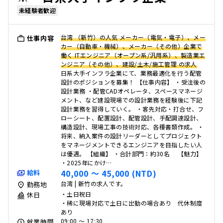
未経験者歓迎
台湾 （新竹）の人気 メーカー（電気・電子）、メー
仕事内容
カー（自動車・機械）、メーカー（その他）企業で
働く ITエンジニア（オープン系/汎用系）、製造業エ
ンジニア（その他）、建設/土木/施工管理 の求人
日系大手インフラ企業にて、業務最適化を行う配管
設計のポジションを募集！ 【仕事内容】 ・受注後の
設計業務 ・配管CADオペレータ、スペースマネージ
メント、など建設現場での設計業務を経験後に下記
設計業務を習得していく。 ・客先対応・打合せ、フ
ローシート、配置設計、配管設計、手配調達設計、
構造設計、現場工事の技術対応、各種書類作成。 ・
将来、納入案件の設計リーダーとしてプロジェクト
をマネージメントできるエンジニアを目指したい人
は優遇。 【組織】 ・合計部門：約30名 【魅力】
・2025年にかけ…
40,000 〜 45,000 (NTD)
給料
台湾 | 新竹の求人です。
勤務地
・土日祝日
休日
・稀に現場対応で土日に出勤の場合あり 代休制度
あり
09:00 〜 17:30
就業時間