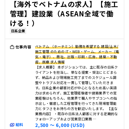
【海外でベトナムの求人】【施工
管理】建設業（ASEAN全域で働
ける！）
日系企業
ベトナム （ホーチミン）勤務を希望する 建設/土木/
仕事内容
施工管理 のための IT・WEB・ゲーム、メーカー（電
気・電子）、商社、出版・印刷・広告、建築・不動
産、医療 求人情報
【求人概要】 本ポジションでは、主に既存の日系ク
ライアントを担当し、単なる提案・受注にとどまら
ず、納品および現場施工完了までのスケジュール調
整やトラブル対応を一貫して管理していただきま
す。日系企業の顧客対応が中心となるため高い英語
力は求められず、施工管理経験者や建築業界での営
業経験はもちろん、他業界で職人やサブコンへの指
示出し・徹底した工程管理を行ってきた現場管理能
力とタフさをお持ちの方を歓迎いたします。 【主な
業務内容】 ・既存の日系法人顧客に対する定期的な
フォローアップおよび営業窓口業務 …
2,500 〜 6,000 (USD)
給料