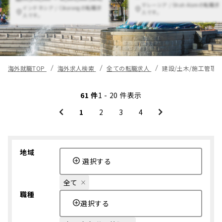
マレーシア / Shah Alamの転職求
インドネシア / Cikarangの転職求
人です。
人です。
海外就職TOP
海外求人検索
全ての転職求人
建設/土木/施工管理
61 件
1 - 20 件表示
1
2
3
4
地域
選択する
全て
職種
選択する