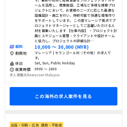
ームを活用し、商業施設、工場など多様な建築プロ
ジェクトにおいて、お客様のニーズに応じた最適な
設備設計・施工を行い、持続可能で快適な環境作り
をサポートしています。 この度マレーシア拠点でプ
ロジェクトマネージャーとしてご活躍いただける人
材を募集いたします 【仕事内容】 ・プロジェクト計
画とスケジュール管理：クライアントや設計チーム
と協力し、プロジェクトの詳細な計…
10,000 〜 30,000 (MYR)
給料
マレーシア | セランゴール州（その他）の求人で
勤務地
す。
Sat, Sun, Public Holiday
休日
0900 〜 1800
就業時間
求人掲載元Reeracoen Malaysia
この海外の求人案件を見る
出版・印刷・広告
建築・不動産