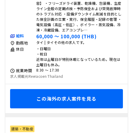
容】 ・フリーズドライ装置、乾燥機、包装機、生産
ライン全般の定期点検・予防保全および突発故障時
のトラブル対応 ・設備ダウンタイム削減を目的とし
た保全計画の立案・実行、保全履歴・記録の管理 ・
電気設備（高圧・低圧）、ボイラー・蒸気設備、冷
凍・冷蔵設備、エアコンプレ…
60,000 〜 100,000 (THB)
給料
タイ | タイその他の求人です。
勤務地
・日曜日
休日
・祝日
近年は土曜日が特別休暇となっているため。現在は
土曜日も休み。
8:30 〜 17:30
就業時間
求人掲載元Reeracoen Thailand
この海外の求人案件を見る
建築・不動産