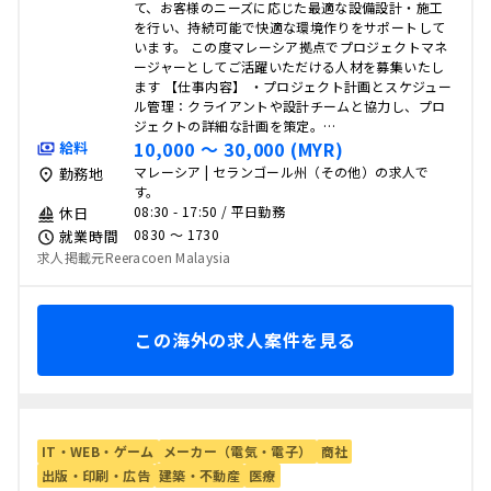
て、お客様のニーズに応じた最適な設備設計・施工
を行い、持続可能で快適な環境作りをサポートして
います。 この度マレーシア拠点でプロジェクトマネ
ージャーとしてご活躍いただける人材を募集いたし
ます 【仕事内容】 ・プロジェクト計画とスケジュー
ル管理：クライアントや設計チームと協力し、プロ
ジェクトの詳細な計画を策定。…
10,000 〜 30,000 (MYR)
給料
マレーシア | セランゴール州（その他）の求人で
勤務地
す。
08:30 - 17:50 / 平日勤務
休日
0830 〜 1730
就業時間
求人掲載元Reeracoen Malaysia
この海外の求人案件を見る
IT・WEB・ゲーム
メーカー（電気・電子）
商社
出版・印刷・広告
建築・不動産
医療