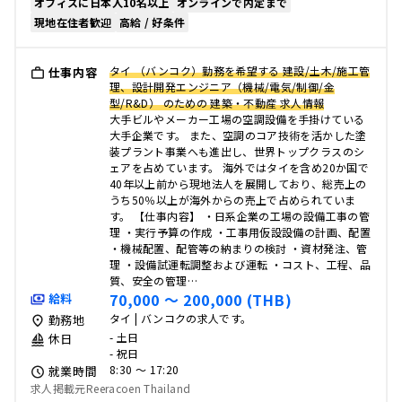
オフィスに日本人10名以上
オンラインで内定まで
現地在住者歓迎
高給 / 好条件
タイ （バンコク）勤務を希望する 建設/土木/施工管
仕事内容
理、設計開発エンジニア（機械/電気/制御/金
型/R&D） のための 建築・不動産 求人情報
大手ビルやメーカー工場の空調設備を手掛けている
大手企業です。 また、空調のコア技術を活かした塗
装プラント事業へも進出し、世界トップクラスのシ
ェアを占めています。 海外ではタイを含め20か国で
40年以上前から現地法人を展開しており、総売上の
うち50％以上が海外からの売上で占められていま
す。 【仕事内容】 ・日系企業の工場の設備工事の管
理 ・実行予算の作成 ・工事用仮設設備の計画、配置
・機械配置、配管等の納まりの検討 ・資材発注、管
理 ・設備試運転調整および運転 ・コスト、工程、品
質、安全の管理…
70,000 〜 200,000 (THB)
給料
タイ | バンコクの求人です。
勤務地
- 土日
休日
- 祝日
8:30 〜 17:20
就業時間
求人掲載元Reeracoen Thailand