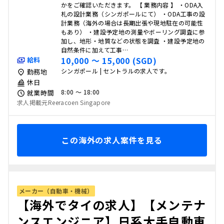
かをご確認いただきます。 【 業務内容 】 ・ODA入
札の設計業務（シンガポールにて） ・ODA工事の設
計業務（海外の場合は長期出張や現地駐在の可能性
もあり） ・建設予定地の測量やボーリング調査に参
加し、地形・地質などの状態を調査 ・建設予定地の
自然条件に加えて工事…
10,000 〜 15,000 (SGD)
給料
シンガポール | セントラルの求人です。
勤務地
休日
8:00 〜 18:00
就業時間
求人掲載元Reeracoen Singapore
この海外の求人案件を見る
メーカー（自動車・機械）
【海外でタイの求人】【メンテナ
ンスエンジニア】日系大手自動車