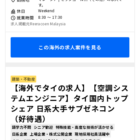
す。
Weekend
休日
8:30 〜 17:30
就業時間
求人掲載元Reeracoen Malaysia
この海外の求人案件を見る
建築・不動産
【海外でタイの求人】【空調シス
テムエンジニア】タイ国内トップ
シェア 日系大手サブゼネコン
（好待遇）
語学力不問
シニア歓迎
特殊技能・高度な技術が活かせる
日系企業
上場企業・株式公開企業
現地採用社員活躍中