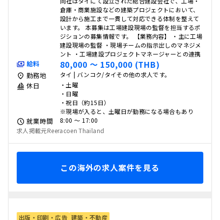
同社はタイにて設立された総合建設会社で、工場・
倉庫・商業施設などの建築プロジェクトにおいて、
設計から施工まで一貫して対応できる体制を整えて
います。 本募集は工場建設現場の監督を担当するポ
ジションの募集情報です。 【業務内容】 ・主に工場
建設現場の監督 ・現場チームの指示出しのマネジメ
ント ・工場建設プロジェクトマネージャーとの連携
80,000 〜 150,000 (THB)
給料
タイ | バンコク/タイその他の求人です。
勤務地
・土曜
休日
・日曜
・祝日（約15日）
※現場が入ると、土曜日が勤務になる場合もあり
8:00 〜 17:00
就業時間
求人掲載元Reeracoen Thailand
この海外の求人案件を見る
出版・印刷・広告
建築・不動産