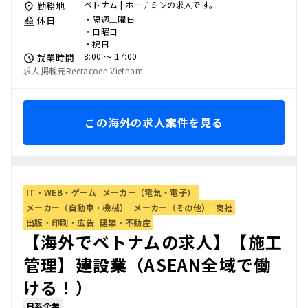
ベトナム | ホーチミンの求人です。
勤務地
・隔週土曜日
休日
・日曜日
・祝日
8:00 〜 17:00
就業時間
求人掲載元Reeracoen Vietnam
この海外の求人案件を見る
IT・WEB・ゲーム
メーカー（電気・電子）
メーカー（自動車・機械）
メーカー（その他）
商社
出版・印刷・広告
建築・不動産
【海外でベトナムの求人】【施工
管理】建設業（ASEAN全域で働
ける！）
日系企業