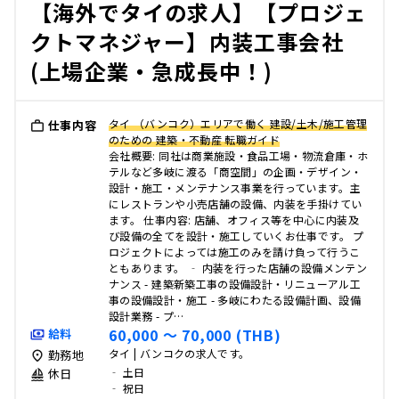
【海外でタイの求人】【プロジェ
クトマネジャー】内装工事会社
(上場企業・急成長中！)
タイ （バンコク）エリアで働く 建設/土木/施工管理
仕事内容
のための 建築・不動産 転職ガイド
会社概要: 同社は商業施設・食品工場・物流倉庫・ホ
テルなど多岐に渡る「商空間」の企画・デザイン・
設計・施工・メンテナンス事業を行っています。主
にレストランや小売店舗の設備、内装を手掛けてい
ます。 仕事内容: 店舗、オフィス等を中心に内装及
び設備の全てを設計・施工していくお仕事です。 プ
ロジェクトによっては施工のみを請け負って行うこ
ともあります。 ‐ 内装を行った店舗の設備メンテン
ナンス - 建築新築工事の設備設計・リニューアル工
事の設備設計・施工 - 多岐にわたる設備計画、設備
設計業務 - プ…
60,000 〜 70,000 (THB)
給料
タイ | バンコクの求人です。
勤務地
‐ 土日
休日
‐ 祝日