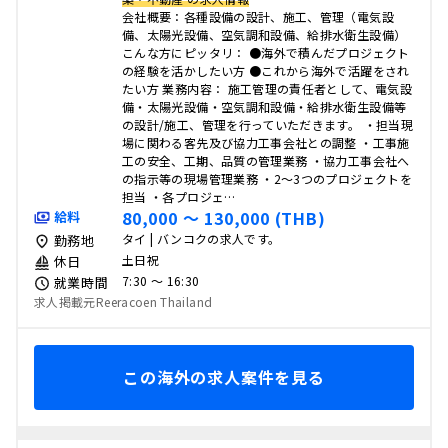
会社概要：各種設備の設計、施工、管理（電気設
備、太陽光設備、空気調和設備、給排水衛生設備）
こんな方にピッタリ： ●海外で積んだプロジェクト
の経験を活かしたい方 ●これから海外で活躍をされ
たい方 業務内容： 施工管理の責任者として、電気設
備・太陽光設備・空気調和設備・給排水衛生設備等
の設計/施工、管理を行っていただきます。 ・担当現
場に関わる客先及び協力工事会社との調整 ・工事施
工の安全、工期、品質の管理業務 ・協力工事会社へ
の指示等の現場管理業務 ・2～3つのプロジェクトを
担当 ・各プロジェ…
80,000 〜 130,000 (THB)
給料
タイ | バンコクの求人です。
勤務地
土日祝
休日
7:30 〜 16:30
就業時間
求人掲載元Reeracoen Thailand
この海外の求人案件を見る