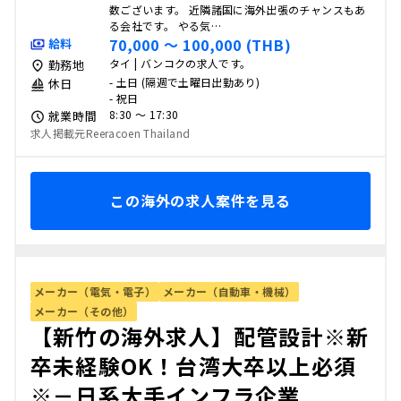
数ございます。 近隣諸国に海外出張のチャンスもあ
る会社です。 やる気…
70,000 〜 100,000 (THB)
給料
タイ | バンコクの求人です。
勤務地
- 土日 (隔週で土曜日出勤あり)
休日
- 祝日
8:30 〜 17:30
就業時間
求人掲載元Reeracoen Thailand
この海外の求人案件を見る
メーカー（電気・電子）
メーカー（自動車・機械）
メーカー（その他）
【新竹の海外求人】配管設計※新
卒未経験OK！台湾大卒以上必須
※－日系大手インフラ企業