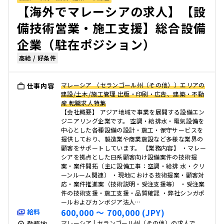
【海外でマレーシアの求人】【設
備技術営業・施工支援】総合設備
企業（駐在ポジション）
高給 / 好条件
マレーシア （セランゴール州（その他））エリアの
仕事内容
建設/土木/施工管理 出版・印刷・広告、建築・不動
産 転職求人特集
【会社概要】 アジア地域で事業を展開する設備エン
ジニアリング企業です。 空調・給排水・電気設備を
中心とした各種設備の設計・施工・保守サービスを
提供しており、製造業や商業施設など多様な業界の
顧客をサポートしています。 【業務内容】 ・マレー
シアを拠点とした日系顧客向け設備案件の技術提
案・案件開拓（主に設備工事：空調・給排 水・クリ
ーンルーム関連） ・現地における技術提案・顧客対
応・案件推進案（技術説明・受注支援等） ・受注案
件の技術支援・施工支援・品質確認 ・弊社シンガポ
ールおよびカンボジア法人…
600,000 〜 700,000 (JPY)
給料
マレーシア | セランゴール州（その他）の求人で
勤務地