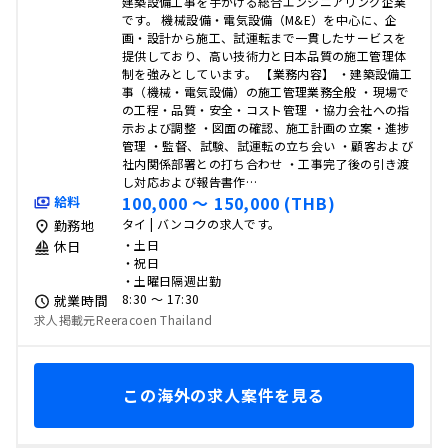
建築設備工事を手がける総合エンジニアリング企業
です。 機械設備・電気設備（M&E）を中心に、企
画・設計から施工、試運転まで一貫したサービスを
提供しており、高い技術力と日本品質の施工管理体
制を強みとしています。 【業務内容】 ・建築設備工
事（機械・電気設備）の施工管理業務全般 ・現場で
の工程・品質・安全・コスト管理 ・協力会社への指
示および調整 ・図面の確認、施工計画の立案・進捗
管理 ・監督、試験、試運転の立ち会い ・顧客および
社内関係部署との打ち合わせ ・工事完了後の引き渡
し対応および報告書作…
100,000 〜 150,000 (THB)
給料
タイ | バンコクの求人です。
勤務地
・土日
休日
・祝日
・土曜日隔週出勤
8:30 〜 17:30
就業時間
求人掲載元Reeracoen Thailand
この海外の求人案件を見る