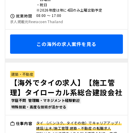
・祝日
※2026年度は年に4回のみ土曜出勤予定
08:00 〜 17:00
就業時間
求人掲載元Reeracoen Thailand
この海外の求人案件を見る
建築・不動産
【海外でタイの求人】【施工管
理】タイローカル系総合建設会社
学歴不問
管理職・マネジメント経験歓迎
特殊技能・高度な技術が活かせる
タイ （バンコク、タイその他）でキャリアアップ！
仕事内容
建設/土木/施工管理 建築・不動産 の転職求人