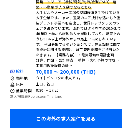
開発エンジニア（機械/電気/制御/金型/R&D） 建
築・不動産 求人を探すならこちら
大手ビルやメーカー工場の空調設備を手掛けている
大手企業です。 また、空調のコア技術を活かした塗
装プラント事業へも進出し、世界トップクラスのシ
ェアを占めています。 海外ではタイを含め20か国で
40年以上前から現地法人を展開しており、総売上の
うち50％以上が海外からの売上で占められていま
す。 今回募集するポジションでは、電気設備に関す
る設計に関する業務と、施工管理業務をご担当いた
だきます。 【業務内容】 ・電気設備の設計企画 ・
計算、作図 ・設計審査 ・積算 ・実行予算の作成 ・
工事用仮設設備の計…
70,000 〜 200,000 (THB)
給料
タイ | バンコクの求人です。
勤務地
土日、祝日
休日
8:30 〜 17:20
就業時間
求人掲載元Reeracoen Thailand
この海外の求人案件を見る