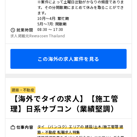
※案件によって土曜日出勤がかなりの頻度でありま
す。その分閑散期にまとめて休みを取ることができ
ます。
10月～4月: 繁忙期
5月～7月: 閑散期
08:30 〜 17:30
就業時間
求人掲載元Reeracoen Thailand
この海外の求人案件を見る
建築・不動産
【海外でタイの求人】【施工管
理】日系サブコン（業績堅調）
タイ （バンコク）エリアの 建設/土木/施工管理 建
仕事内容
築・不動産 転職求人特集