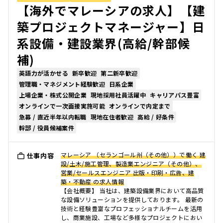
【海外でマレーシアの求人】【建
築プロジェクトマネージャー】日
系設備・建設業界(高給/幹部候
補)
英語力が活かせる
新卒歓迎
第二新卒歓迎
管理職・マネジメント経験歓迎
日系企業
上場企業・株式公開企業
現地採用社員活躍中
キャリアパス豊富
オンラインで一次面接実施可能
オンラインで内定まで
急募 / 直近半年以内転職
現地在住者歓迎
高給 / 好条件
幹部 / 役員候補案件
マレーシア （セランゴール州（その他））で働く 建
仕事内容
設/土木/施工管理、製造業エンジニア（その他）、
営業/セールスエンジニア 出版・印刷・広告、建
築・不動産 の求人情報
【会社概要】 当社は、建築設備業界において高品質
な設備ソリューションを提供しております。 最新の
技術と経験豊富なプロフェッショナルチームを活用
し、商業施設、工場など多様なプロジェクトにおい