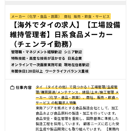
メーカー（化学・食品・医薬）
商社
販売・飲食・サービス
【海外でタイの求人】【工場設備
維持管理者】日系食品メーカー
（チェンライ勤務）
管理職・マネジメント経験歓迎
シニア歓迎
特殊技能・高度な技術が活かせる
日系企業
オンラインで一次面接実施可能
現地在住者歓迎
年間休日120日以上
ワークライフバランス重視
タイ （タイその他）で見つかる！工場管理/生産管
仕事内容
理/購買調達/メンテナンス、建設/土木/施工管理 メ
ーカー（化学・食品・医薬）、商社、販売・飲食・
サービス の転職求人特集
東南アジアを拠点とする食品製造会社として、加工
食品および食品原料の製造・加工を行っています。
食品安全・衛生管理を重視し、国際基準に準拠した
製造工程を採用しています。 顧客ニーズに応じた受
託生産や製品開発にも取り組んでいます。 【業務内