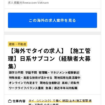
求人掲載元Reeracoen Vietnam
この海外の求人案件を見る
建築・不動産
【海外でタイの求人】【施工管
理】日系サブコン（経験者大募
集）
語学力不問
学歴不問
管理職・マネジメント経験歓迎
特殊技能・高度な技術が活かせる
現地採用社員活躍中
オンラインで内定まで
現地在住者歓迎
高給 / 好条件
ワークライフバランス重視
急募 / 直近半年以内転職
タイ （バンコク）で働く 建設/土木/施工管理 建
仕事内容
築・不動産 の求人情報