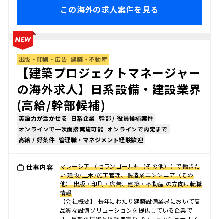
この海外の求人案件を見る
出版・印刷・広告
建築・不動産
【建築プロジェクトマネージャー
の海外求人】日系設備・建設業界
(高給/幹部候補)
英語力が活かせる
日系企業
幹部 / 役員候補案件
オンラインで一次面接実施可能
オンラインで内定まで
高給 / 好条件
管理職・マネジメント経験歓迎
マレーシア （セランゴール州（その他））で働きた
仕事内容
い 建設/土木/施工管理、製造業エンジニア（その
他） 出版・印刷・広告、建築・不動産 の方向け転職
情報
【会社概要】 長年にわたり建築設備業界において高
品質な設備ソリューションを提供している企業で
す。最新の技術と経験豊富なプロフェッショナルチ