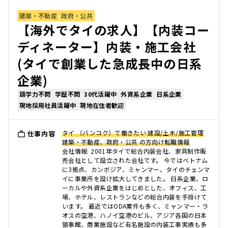
建築・不動産
政府・公共
【海外でタイの求人】【内装コー
ディネーター】内装・施工会社
(タイで創業した急成長中の日系
企業)
語学力不問
学歴不問
30代活躍中
外資系企業
日系企業
現地採用社員活躍中
現地在住者歓迎
タイ （バンコク）で働きたい 建設/土木/施工管理
仕事内容
建築・不動産、政府・公共 の方向け転職情報
会社情報: 2001年タイで総合内装会社、家具制作販
売会社として設立された会社です。 今ではベトナム
に3拠点、カンボジア、ミャンマー、タイのチェンマ
イに事業所を設け拡大してきました。 日系企業、ロ
ーカルや外資系企業をはじめとした、オフィス、工
場、ホテル、レストランなどの総合内装を手掛けて
います。 最近ではODA案件も多く、ミャンマー・ラ
オスの空港、ハノイ空港のビル、アジア各国の日本
領事館、商業施設など有名施設の内装工事実績も多