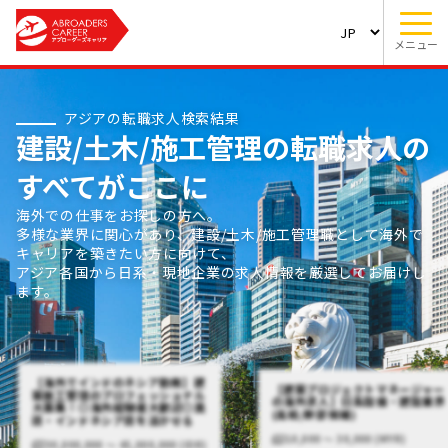
メニュー
アジアの転職求人検索結果
建設/土木/施工管理の転職求人の
すべてがここに
海外での仕事をお探しの方へ。
多様な業界に関心があり、建設/土木/施工管理職として海外で
キャリアを築きたい方に向けて、
アジア各国から日系・現地企業の求人情報を厳選してお届けし
ます。
【海外でインドのネシア勤務】建
【建築プロジェクトマネージャー
築施工管理のプロフェッショナル
の海外求人】日系設備・建設業界
大募集！◎海外経験者大歓迎◎英
(高給/幹部候補)
語・インドネシア語を活かせる
10,000 〜 30,000 (MYR)
30,000,000 〜 45,000,000 (IDR)