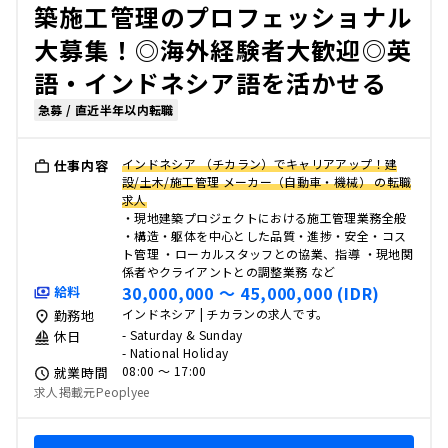
築施工管理のプロフェッショナル
大募集！◎海外経験者大歓迎◎英
語・インドネシア語を活かせる
急募 / 直近半年以内転職
インドネシア （チカラン）でキャリアアップ！建
仕事内容
設/土木/施工管理 メーカー（自動車・機械） の転職
求人
・現地建築プロジェクトにおける施工管理業務全般
・構造・躯体を中心とした品質・進捗・安全・コス
ト管理 ・ローカルスタッフとの協業、指導 ・現地関
係者やクライアントとの調整業務 など
30,000,000 〜 45,000,000 (IDR)
給料
インドネシア | チカランの求人です。
勤務地
- Saturday & Sunday
休日
- National Holiday
08:00 〜 17:00
就業時間
求人掲載元Peoplyee