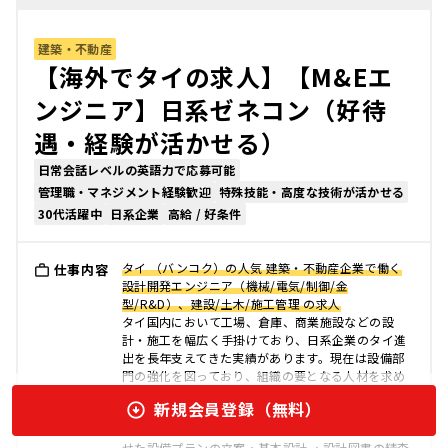
建築・不動産
【海外でタイの求人】【M&Eエ
ンジニア】日系ゼネコン（好待
遇・経験が活かせる）
日常会話レベルの英語力で応募可能
管理職・マネジメント経験歓迎
特殊技能・高度な技術が活かせる
30代活躍中
日系企業
高給 / 好条件
タイ （バンコク）の人気 建築・不動産企業で働く
仕事内容
設計開発エンジニア（機械/電気/制御/金
型/R&D）、建設/土木/施工管理 の求人
タイ国内において工場、倉庫、商業施設などの設
計・施工を幅広く手掛けており、日系企業のタイ進
出を長年支えてきた実績があります。現在は設備部
門の強化を図っており、組織の要となる人材を求め
ています。 日本品質の技術力と現地での信頼を強み
新規会員登録（無料）
に、安定した経営基盤を誇る企業です。 業務内容：
・基本設計および仕様の検討 ・顧客のニーズに合わ
せた設備プランの立案・基本設計 ・設計図書の精査