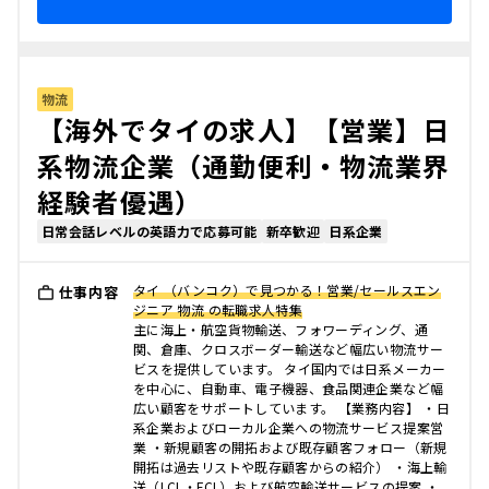
物流
【海外でタイの求人】【営業】日
系物流企業（通勤便利・物流業界
経験者優遇）
日常会話レベルの英語力で応募可能
新卒歓迎
日系企業
タイ （バンコク）で見つかる！営業/セールスエン
仕事内容
ジニア 物流 の転職求人特集
主に海上・航空貨物輸送、フォワーディング、通
関、倉庫、クロスボーダー輸送など幅広い物流サー
ビスを提供しています。 タイ国内では日系メーカー
を中心に、自動車、電子機器、食品関連企業など幅
広い顧客をサポートしています。 【業務内容】 ・日
系企業およびローカル企業への物流サービス提案営
業 ・新規顧客の開拓および既存顧客フォロー（新規
開拓は過去リストや既存顧客からの紹介） ・海上輸
送（LCL・FCL）および航空輸送サービスの提案 ・