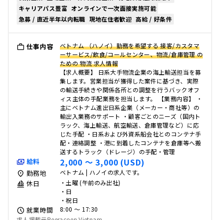
キャリアパス豊富
オンラインで一次面接実施可能
急募 / 直近半年以内転職
現地在住者歓迎
高給 / 好条件
ベトナム （ハノイ）勤務を希望する 接客/カスタマ
仕事内容
ーサービス/飲食/コールセンター、物流/倉庫管理 の
ための 物流 求人情報
【求人概要】 日系大手物流企業の海上輸送担当を募
集します。営業担当が獲得した案件に基づき、実際
の輸送手続きや関係各所との調整を行うバックオフ
ィス主体の手配業務を担当します。 【業務内容】 ・
主にベトナム進出日系企業（メーカー・商社等）の
輸出入業務のサポート ・顧客ごとのニーズ（国内ト
ラック、海上輸送、航空輸送、倉庫管理など）に応
じた手配 ・日系および外資系船会社とのコンテナ手
配・連絡調整 ・港に到着したコンテナを倉庫等へ搬
送するトラック（ドレージ）の手配・管理
2,000 〜 3,000 (USD)
給料
ベトナム | ハノイの求人です。
勤務地
・土曜 (午前のみ出社)
休日
・日
・祝日
8:00 〜 17:30
就業時間
求人掲載元Reeracoen Vietnam