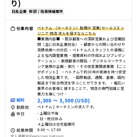
り)
日系企業
幹部 / 役員候補案件
ベトナム （ホーチミン）勤務の 営業/セールスエン
仕事内容
ジニア 物流 求人を探すならこちら
■業務内容■ ・既存顧客への深耕営業および定期訪
問（主に日系企業担当） ・顧客からの問い合わせや
見積依頼への対応 ・ベトナム人スタッフとの連携に
よる社内調整業務 ・提案資料の作成およびプレゼン
テーション ・新規顧客の開拓 ・デジタルマーケティ
ング施策の企画・実行 ・その他営業関連業務 【ここ
がポイント】 ・ベトナムで約30年の実績を持つ安定
した物流企業です。 ・国際輸送、通関、倉庫、国内
輸送まで総合物流を学ぶことができます。 ・幅広い
業界のお客様と接することで、物流の専門知識と営
業力を身につけ…
2,300 〜 3,500 (USD)
給料
ベトナム | ホーチミンの求人です。
勤務地
- 土曜日午後
休日
- 日・祝日休み
＊土曜日は在宅勤務可
8:00 〜 17:00
就業時間
求人掲載元Reeracoen Vietnam