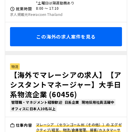
*土曜日は隔週勤務あり
8:00 〜 17:10
就業時間
求人掲載元Reeracoen Thailand
この海外の求人案件を見る
物流
【海外でマレーシアの求人】【ア
シスタントマネージャー】大手日
系物流企業 (60456)
管理職・マネジメント経験歓迎
日系企業
現地採用社員活躍中
オフィスに日本人10名以上
マレーシア （セランゴール州（その他））の エグゼ
仕事内容
クティブ/経営、物流/倉庫管理、接客/カスタマーサ