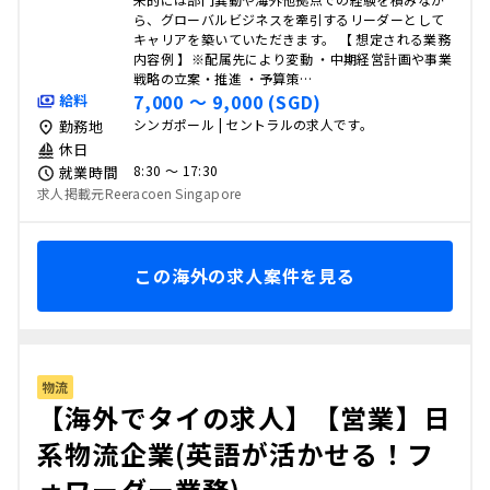
ら、グローバルビジネスを牽引するリーダーとして
キャリアを築いていただきます。 【 想定される業務
内容例 】※配属先により変動 ・中期経営計画や事業
戦略の立案・推進 ・予算策…
7,000 〜 9,000 (SGD)
給料
シンガポール | セントラルの求人です。
勤務地
休日
8:30 〜 17:30
就業時間
求人掲載元Reeracoen Singapore
この海外の求人案件を見る
物流
【海外でタイの求人】【営業】日
系物流企業(英語が活かせる！フ
ォワーダー業務)