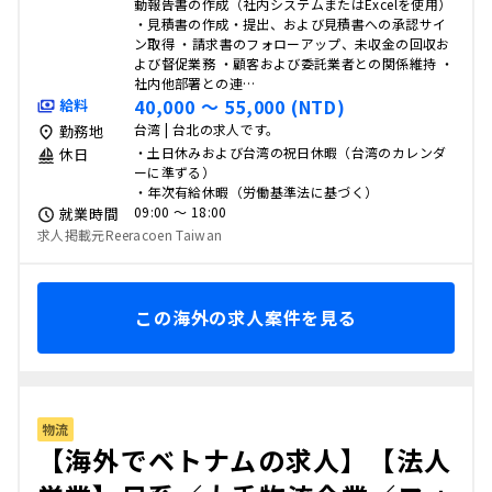
動報告書の作成（社内システムまたはExcelを使用）
・見積書の作成・提出、および見積書への承認サイ
ン取得 ・請求書のフォローアップ、未収金の回収お
よび督促業務 ・顧客および委託業者との関係維持 ・
社内他部署との連…
40,000 〜 55,000 (NTD)
給料
台湾 | 台北の求人です。
勤務地
・土日休みおよび台湾の祝日休暇（台湾のカレンダ
休日
ーに準ずる）
・年次有給休暇（労働基準法に基づく）
09:00 〜 18:00
就業時間
求人掲載元Reeracoen Taiwan
この海外の求人案件を見る
物流
【海外でベトナムの求人】【法人