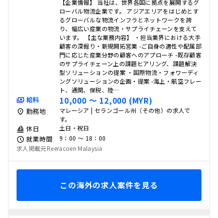
【企業情報】 当社は、世界各国に拠点を展開するグ
ローバル物流企業です。 アジアエリアをはじめとす
るグローバルな物流インフラとネットワークを誇
り、幅広い産業の物流・サプライチェーンを支えて
います。 【主な業務内容】 ・担当業界における大手
顧客の深掘り・新規開拓営業 -ご自身の適性や配属部
門に応じた産業分野の顧客へのアプローチ -既存顧客
のサプライチェーン上の課題ヒアリング、課題解決
型ソリューションの提案 ・国際物流・フォワーディ
ングソリューションの企画・提案 -海上・航空フレー
ト、通関、保税、陸…
10,000 〜 12,000 (MYR)
給料
マレーシア | セランゴール州（その他）の求人で
勤務地
す。
土日・祝日
休日
9：00 〜 18：00
就業時間
求人掲載元Reeracoen Malaysia
この海外の求人案件を見る