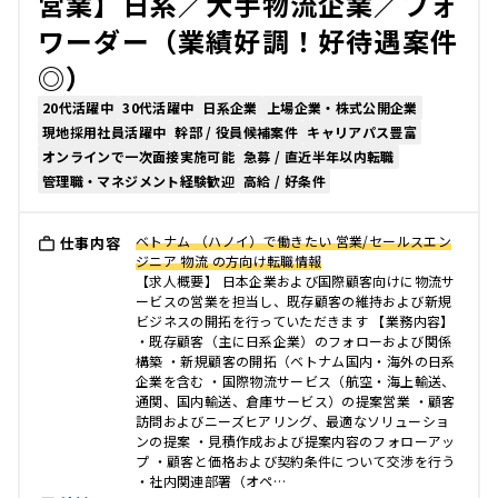
営業】日系／大手物流企業／フォ
ワーダー（業績好調！好待遇案件
◎）
20代活躍中
30代活躍中
日系企業
上場企業・株式公開企業
現地採用社員活躍中
幹部 / 役員候補案件
キャリアパス豊富
オンラインで一次面接実施可能
急募 / 直近半年以内転職
管理職・マネジメント経験歓迎
高給 / 好条件
ベトナム （ハノイ）で働きたい 営業/セールスエン
仕事内容
ジニア 物流 の方向け転職情報
【求人概要】 日本企業および国際顧客向けに物流サ
ービスの営業を担当し、既存顧客の維持および新規
ビジネスの開拓を行っていただきます 【業務内容】
・既存顧客（主に日系企業）のフォローおよび関係
構築 ・新規顧客の開拓（ベトナム国内・海外の日系
企業を含む ・国際物流サービス（航空・海上輸送、
通関、国内輸送、倉庫サービス）の提案営業 ・顧客
訪問およびニーズヒアリング、最適なソリューショ
ンの提案 ・見積作成および提案内容のフォローアッ
プ ・顧客と価格および契約条件について交渉を行う
・社内関連部署（オペ…