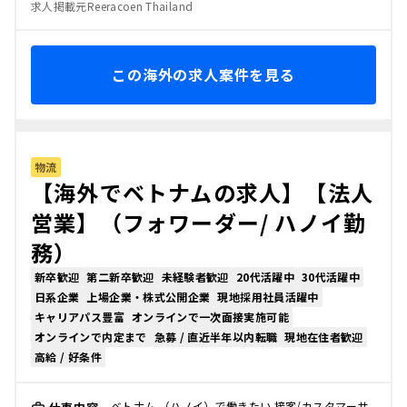
求人掲載元Reeracoen Thailand
この海外の求人案件を見る
物流
【海外でベトナムの求人】【法人
営業】（フォワーダー/ ハノイ勤
務）
新卒歓迎
第二新卒歓迎
未経験者歓迎
20代活躍中
30代活躍中
日系企業
上場企業・株式公開企業
現地採用社員活躍中
キャリアパス豊富
オンラインで一次面接実施可能
オンラインで内定まで
急募 / 直近半年以内転職
現地在住者歓迎
高給 / 好条件
ベトナム （ハノイ）で働きたい 接客/カスタマーサ