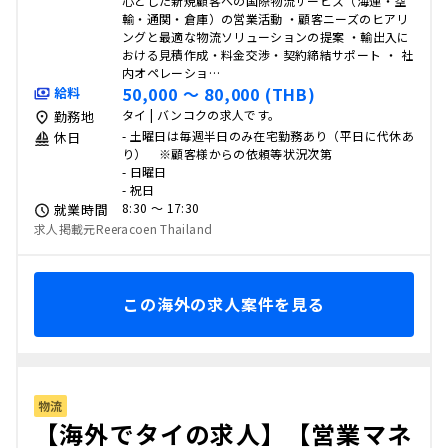
心とした新規顧客への国際物流サービス（海運・空
輸・通関・倉庫）の営業活動 ・顧客ニーズのヒアリ
ングと最適な物流ソリューションの提案 ・輸出入に
おける見積作成・料金交渉・契約締結サポート ・ 社
内オペレーショ…
50,000 〜 80,000 (THB)
給料
タイ | バンコクの求人です。
勤務地
- 土曜日は毎週半日のみ在宅勤務あり（平日に代休あ
休日
り） ※顧客様からの依頼等状況次第
- 日曜日
- 祝日
8:30 〜 17:30
就業時間
求人掲載元Reeracoen Thailand
この海外の求人案件を見る
物流
【海外でタイの求人】【営業マネ