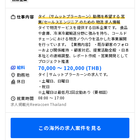
タイ （サムットプラーカーン）勤務を希望する 営
仕事内容
業/セールスエンジニア のための 物流 求人情報
タイで物流サービスを提供する日系企業です。 食品
や倉庫、冷凍冷蔵輸送分野に強みを持ち、コールド
チェーンにおける物流ノウハウを活かした事業展開
を行っています。 【業務内容】 ・既存顧客のフォロ
ーおよび関係維持 ・顧客対応、提案活動全般 ・日本
本社との連絡調整、レポート作成 ・営業開発として
プロジェクト推進
70,000 〜 120,000 (THB)
給料
タイ | サムットプラーカーンの求人です。
勤務地
・土曜日、日曜日
休日
・祝日
※土曜日は最低月2回出勤あり（要相談）
08:00 〜 17:00
就業時間
求人掲載元Reeracoen Thailand
この海外の求人案件を見る