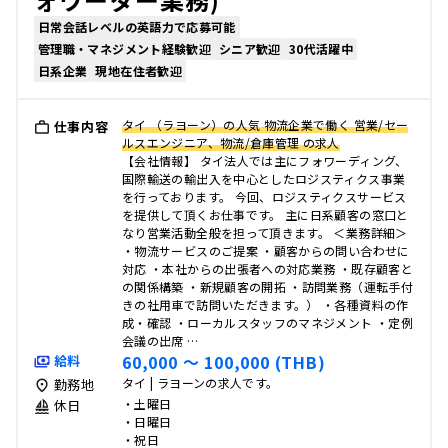
日常会話レベルの英語力で応募可能
管理職・マネジメント経験歓迎
シニア歓迎
30代活躍中
日系企業
現地在住者歓迎
タイ （ラヨーン）の人気 物流企業で働く 営業/セー
仕事内容
ルスエンジニア、物流/倉庫管理 の求人
【会社情報】 タイ法人では主にフォワーディング、
国際輸送の輸出入を中心としたロジスティクス事業
を行っております。 今回、ロジスティクスサービス
を提供して頂くお仕事です。 主に日系顧客の窓口と
なり営業活動全般を担って頂きます。 ＜業務詳細＞
・物流サービスのご提案 ・顧客からの問い合わせに
対応 ・本社からの出張者への対応業務 ・既存顧客と
の関係構築 ・新規顧客の開拓 ・訪問業務（運転手付
きの社用車で訪問いただきます。） ・各種資料の作
成・確認 ・ローカルスタッフのマネジメント ・定例
会議の出席 …
60,000 〜 100,000 (THB)
給料
タイ | ラヨーンの求人です。
勤務地
・土曜日
休日
・日曜日
・祝日