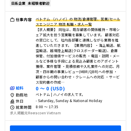
日系企業
未経験者歓迎
ベトナム （ハノイ）の 物流/倉庫管理、営業/セール
仕事内容
スエンジニア 物流 転職・求人一覧
【求人概要】 同社は、既存顧客の関係維持・市場シ
ェア拡大を担う営業職を募集しています。 顧客対応
の窓口として、社内各部署と連携しながら業務を推
進していただきます。 【業務内容】 ・海上輸送、航
空輸送、越境陸上輸送(クロスボーダー輸送)、倉庫
保管、付加価値サービスの販売 ・電話・訪問・メー
ルなど多様な手段による見込み顧客とのアポイント
獲得、案件管理 ・見積依頼や入札案件への対応、月
次・四半期の事業レビュー(MBR/QBR)への参加 ・
顧客からの問い合わせ・クレームへの対応 ・サービ
ス契約書の作成…
0 〜 0 (USD)
給料
ベトナム | ハノイの求人です。
勤務地
- Saturday, Sunday & National Holiday
休日
8:00 〜 17:35
就業時間
求人掲載元Reeracoen Vietnam