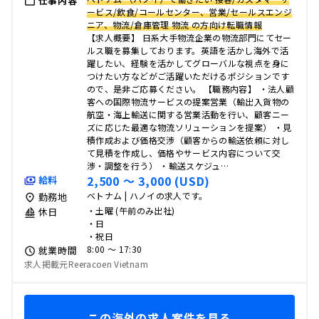
仕事内容
ービス/飲食/コールセンター、営業/セールスエンジ
ニア、物流/倉庫管理 物流 の方向け転職情報
【求人概要】 日系大手物流企業の物流部門にてセー
ルス職を募集しております。英語を活かし海外で活
躍したい、経験を活かしてグローバルな視点を身に
つけたい方などがご活躍いただけるポジションです
ので、是非ご応募ください。 【職務内容】 ・法人顧
客への国際物流サービスの提案営業（輸出入貨物の
航空・海上輸送に関する営業活動を行い、顧客ニー
ズに応じた最適な物流ソリューションを提案） ・見
積作成および価格交渉（顧客からの輸送依頼に対し
て見積を作成し、価格やサービス内容について交
渉・調整を行う） ・輸送スケジュ…
2,500 〜 3,000 (USD)
給料
ベトナム | ハノイの求人です。
勤務地
・土曜 (午前のみ出社)
休日
・日
・祝日
8:00 〜 17:30
就業時間
求人掲載元Reeracoen Vietnam
この海外の求人案件を見る