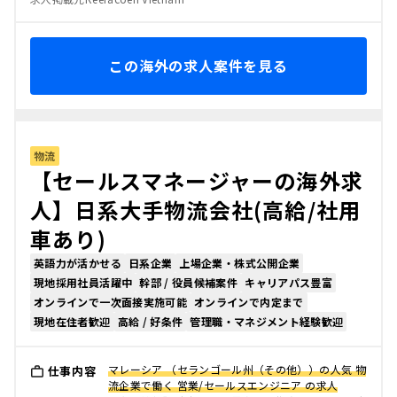
この海外の求人案件を見る
物流
【セールスマネージャーの海外求
人】日系大手物流会社(高給/社用
車あり)
英語力が活かせる
日系企業
上場企業・株式公開企業
現地採用社員活躍中
幹部 / 役員候補案件
キャリアパス豊富
オンラインで一次面接実施可能
オンラインで内定まで
現地在住者歓迎
高給 / 好条件
管理職・マネジメント経験歓迎
マレーシア （セランゴール州（その他））の人気 物
仕事内容
流企業で働く 営業/セールスエンジニア の求人