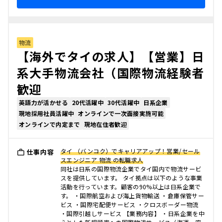
物流
【海外でタイの求人】【営業】日
系大手物流会社（国際物流経験者
歓迎
英語力が活かせる
20代活躍中
30代活躍中
日系企業
現地採用社員活躍中
オンラインで一次面接実施可能
オンラインで内定まで
現地在住者歓迎
タイ （バンコク）でキャリアアップ！営業/セール
仕事内容
スエンジニア 物流 の転職求人
同社は日系の国際物流企業でタイ国内で物流サービ
スを提供しています。 タイ拠点は以下のような事業
活動を行っています。顧客の90%以上は日系企業で
す。 ・国際航空および海上貨物輸送 ・倉庫保管サー
ビス ・国際宅配便サービス ・クロスボーダー物流
・国際引越しサービス 【業務内容】 ・日系企業を中