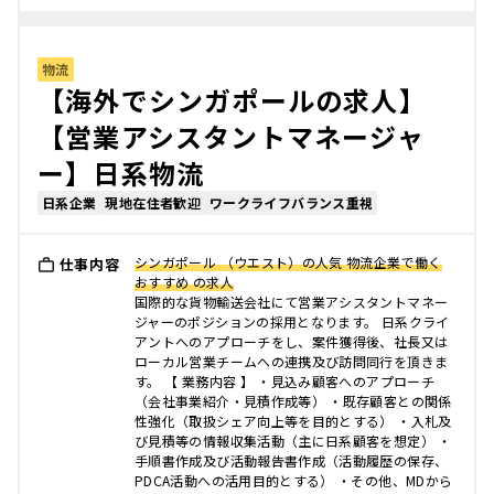
物流
【海外でシンガポールの求人】
【営業アシスタントマネージャ
ー】日系物流
日系企業
現地在住者歓迎
ワークライフバランス重視
シンガポール （ウエスト）の人気 物流企業で働く
仕事内容
おすすめ の求人
国際的な貨物輸送会社にて営業アシスタントマネー
ジャーのポジションの採用となります。 日系クライ
アントへのアプローチをし、案件獲得後、社長又は
ローカル営業チームへの連携及び訪問同行を頂きま
す。 【 業務内容 】 ・見込み顧客へのアプローチ
（会社事業紹介・見積作成等） ・既存顧客との関係
性強化（取扱シェア向上等を目的とする） ・入札及
び見積等の情報収集活動（主に日系顧客を想定） ・
手順書作成及び活動報告書作成（活動履歴の保存、
PDCA活動への活用目的とする） ・その他、MDから