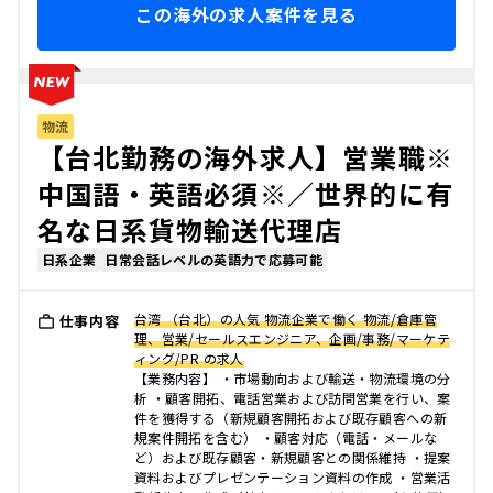
この海外の求人案件を見る
物流
【台北勤務の海外求人】営業職※
中国語・英語必須※／世界的に有
名な日系貨物輸送代理店
日系企業
日常会話レベルの英語力で応募可能
台湾 （台北）の人気 物流企業で働く 物流/倉庫管
仕事内容
理、営業/セールスエンジニア、企画/事務/マーケテ
ィング/PR の求人
【業務内容】 ・市場動向および輸送・物流環境の分
析 ・顧客開拓、電話営業および訪問営業を行い、案
件を獲得する（新規顧客開拓および既存顧客への新
規案件開拓を含む） ・顧客対応（電話・メールな
ど）および既存顧客・新規顧客との関係維持 ・提案
資料およびプレゼンテーション資料の作成 ・営業活