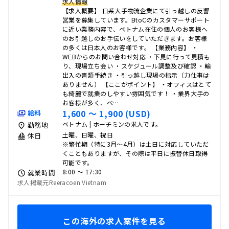
求人情報
【求人概要】 日系大手物流企業にて引っ越しの反響
営業を募集しています。BtoCのカスタマーサポート
に近い業務内容で、ベトナム在住の個人のお客様へ
のお引越しのお手伝いをしていただきます。お客様
の多くは日本人のお客様です。 【業務内容】 ・
WEBからのお問い合わせ対応 ・下見に行って見積も
り、現場立ち会い ・スケジュール調整及び確認 ・輸
出入の書類手続き ・引っ越し現場の指示（力仕事は
ありません） 【ここがポイント】 ・オフィスはとて
も綺麗で就業のしやすい雰囲気です！ ・業界大手の
お客様が多く、ベ…
1,600 〜 1,900 (USD)
給料
ベトナム | ホーチミンの求人です。
勤務地
土曜、日曜、祝日
休日
※繁忙期（特に3月～4月）は土日に対応していただ
くこともありますが、その際は平日に振替休日取得
可能です。
8:00 〜 17:30
就業時間
求人掲載元Reeracoen Vietnam
この海外の求人案件を見る