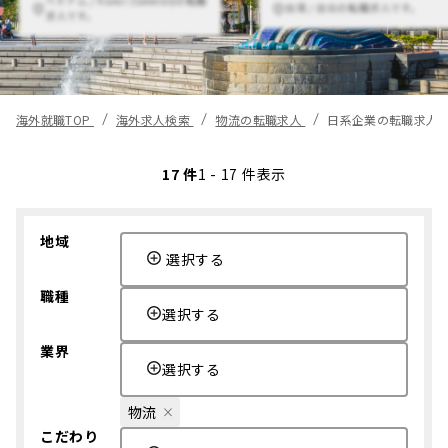
台湾 / 台北の転職求人です。
求人です。
海外就職TOP
海外求人検索
物流の転職求人
日系企業の転職求人
17 件
1 - 17 件表示
地域
選択する
職種
選択する
業界
選択する
物流
こだわり