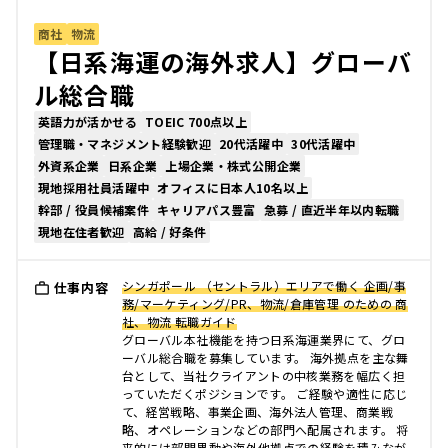
商社
物流
【日系海運の海外求人】グローバ
ル総合職
英語力が活かせる
TOEIC 700点以上
管理職・マネジメント経験歓迎
20代活躍中
30代活躍中
外資系企業
日系企業
上場企業・株式公開企業
現地採用社員活躍中
オフィスに日本人10名以上
幹部 / 役員候補案件
キャリアパス豊富
急募 / 直近半年以内転職
現地在住者歓迎
高給 / 好条件
シンガポール （セントラル）エリアで働く 企画/事
仕事内容
務/マーケティング/PR、物流/倉庫管理 のための 商
社、物流 転職ガイド
グローバル本社機能を持つ日系海運業界にて、グロ
ーバル総合職を募集しています。 海外拠点を主な舞
台として、当社クライアントの中核業務を幅広く担
っていただくポジションです。 ご経験や適性に応じ
て、経営戦略、事業企画、海外法人管理、商業戦
略、オペレーションなどの部門へ配属されます。 将
来的には部門異動や海外他拠点での経験を積みなが