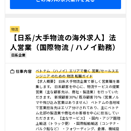
物流
【日系/大手物流の海外求人】法
人営業（国際物流 / ハノイ勤務）
日系企業
ベトナム （ハノイ）エリアで働く 営業/セールスエ
仕事内容
ンジニア のための 物流 転職ガイド
【求人概要】 日系大手物流企業で新しく営業職を募
集します。 日系顧客を中心に、物流サービスの提案
営業（主な顧客先は、商社・製造業）を行っていた
だきます。 新規顧客30%/ 既存顧客70%（営業ノル
マや飛び込み営業はありません） ベトナムの各地域
で営業担当先はエリア分けされており、主にベトナ
ム北部の製造業や商社のお客様を中心に担当してい
ただきます。 【主なサービス】 ・国内・アジア圏陸
上輸送（トラック便） ・国際船舶輸送（コンテナ・
バルク船など） ・フォワーディング、倉庫、機械設