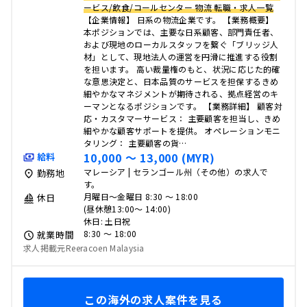
ービス/飲食/コールセンター 物流 転職・求人一覧
【企業情報】 日系の物流企業です。 【業務概要】
本ポジションでは、主要な日系顧客、部門責任者、
および現地のローカルスタッフを繋ぐ「ブリッジ人
材」として、現地法人の運営を円滑に推進する役割
を担います。 高い裁量権のもと、状況に応じた的確
な意思決定と、日本品質のサービスを担保するきめ
細やかなマネジメントが期待される、拠点経営のキ
ーマンとなるポジションです。 【業務詳細】 顧客対
応・カスタマーサービス： 主要顧客を担当し、きめ
細やかな顧客サポートを提供。 オペレーションモニ
タリング： 主要顧客の貨…
10,000 〜 13,000 (MYR)
給料
マレーシア | セランゴール州（その他）の求人で
勤務地
す。
月曜日～金曜日 8:30 ～ 18:00
休日
(昼休憩13:00～ 14:00)
休日: 土日祝
8:30 〜 18:00
就業時間
求人掲載元Reeracoen Malaysia
この海外の求人案件を見る