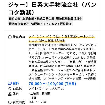
ジャー】日系大手物流会社（バン
コク勤務）
日系企業
上場企業・株式公開企業
現地採用社員活躍中
現地在住者歓迎
管理職・マネジメント経験歓迎
タイ （バンコク）で見つかる！営業/セールスエン
仕事内容
ジニア 物流 の転職求人特集
会社概要: 同社は物流・運輸業界のリーディングカン
パニーとして、日本の産業界の発展を支えてきまし
た。 今回は将来のリーダーとなれるような人材を現
地で採用しローカライズを加速させたいという背景
がある増員募集となります。 【業務内容】 ・新規顧
客獲得、既存顧客との関係性構築に向けた営業活動
・顧客活動やオペレーション面での改善活動やトラ
ブルシューティング ・カスタマーサービス ・業務の
進捗管理、レポーティング ・データ管理、分析業務
70,000 〜 100,000 (THB)
給料
タイ | バンコクの求人です。
勤務地
- 土曜日、日曜日
休日
- 祝日
8:30 〜 17:50
就業時間