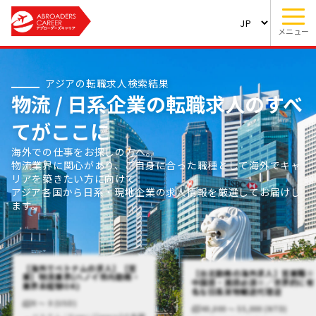
メニュー
アジアの転職求人検索結果
物流 / 日系企業の転職求人のすべ
てがここに
海外での仕事をお探しの方へ。
物流業界に関心があり、ご自身に合った職種として海外でキャ
リアを築きたい方に向けて
アジア各国から日系・現地企業の求人情報を厳選してお届けし
ます。
【海外でベトナムの求人】【営
【台北勤務の海外求人】営業職※
業】物流業界(ハノイ市内勤務・
中国語・英語必須※／世界的に有
業界未経験OK)
名な日系貨物輸送代理店
0 〜 0 (USD)
40,000 〜 55,000 (NTD)
ベトナム / Hanoi (General)の転職