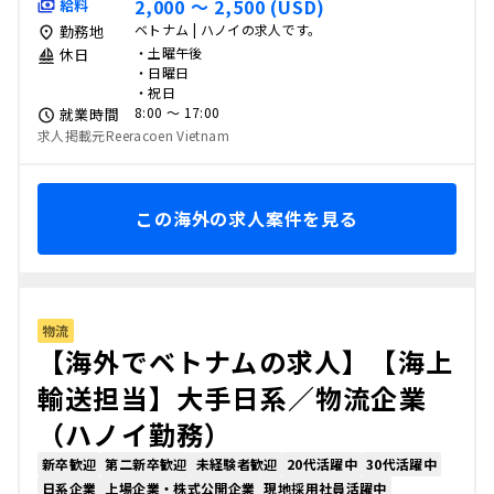
2,000 〜 2,500 (USD)
給料
ベトナム | ハノイの求人です。
勤務地
・土曜午後
休日
・日曜日
・祝日
8:00 〜 17:00
就業時間
求人掲載元Reeracoen Vietnam
この海外の求人案件を見る
物流
【海外でベトナムの求人】【海上
輸送担当】大手日系／物流企業
（ハノイ勤務）
新卒歓迎
第二新卒歓迎
未経験者歓迎
20代活躍中
30代活躍中
日系企業
上場企業・株式公開企業
現地採用社員活躍中