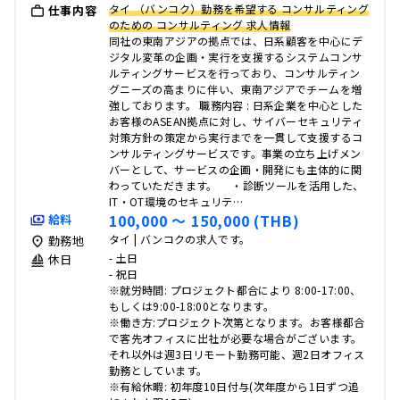
タイ （バンコク）勤務を希望する コンサルティング
仕事内容
のための コンサルティング 求人情報
同社の東南アジアの拠点では、日系顧客を中心にデ
ジタル変革の企画・実行を支援するシステムコンサ
ルティングサービスを行っており、コンサルティン
グニーズの高まりに伴い、東南アジアでチームを増
強しております。 職務内容 : 日系企業を中心とした
お客様のASEAN拠点に対し、サイバーセキュリティ
対策方針の策定から実行までを一貫して支援するコ
ンサルティングサービスです。事業の立ち上げメン
バーとして、サービスの企画・開発にも主体的に関
わっていただきます。 ・診断ツールを活用した、
IT・OT環境のセキュリテ…
100,000 〜 150,000 (THB)
給料
タイ | バンコクの求人です。
勤務地
- 土日
休日
- 祝日
※就労時間: プロジェクト都合により 8:00-17:00、
もしくは9:00-18:00となります。
※働き方:プロジェクト次第となります。お客様都合
で客先オフィスに出社が必要な場合がございます。
それ以外は週3日リモート勤務可能、週2日オフィス
勤務としています。
※有給休暇: 初年度10日付与(次年度から1日ずつ追