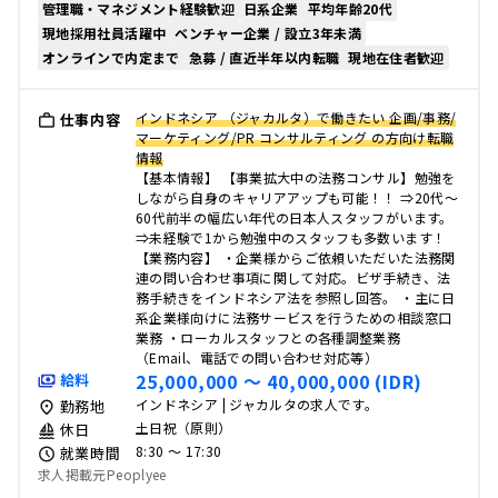
管理職・マネジメント経験歓迎
日系企業
平均年齢20代
現地採用社員活躍中
ベンチャー企業 / 設立3年未満
オンラインで内定まで
急募 / 直近半年以内転職
現地在住者歓迎
インドネシア （ジャカルタ）で働きたい 企画/事務/
仕事内容
マーケティング/PR コンサルティング の方向け転職
情報
【基本情報】 【事業拡大中の法務コンサル】勉強を
しながら自身のキャリアアップも可能！！ ⇒20代～
60代前半の幅広い年代の日本人スタッフがいます。
⇒未経験で1から勉強中のスタッフも多数います！
【業務内容】 ・企業様からご依頼いただいた法務関
連の問い合わせ事項に関して対応。ビザ手続き、法
務手続きをインドネシア法を参照し回答。 ・主に日
系企業様向けに法務サービスを行うための相談窓口
業務 ・ローカルスタッフとの各種調整業務
（Email、電話での問い合わせ対応等）
25,000,000 〜 40,000,000 (IDR)
給料
インドネシア | ジャカルタの求人です。
勤務地
土日祝（原則）
休日
8:30 〜 17:30
就業時間
求人掲載元Peoplyee