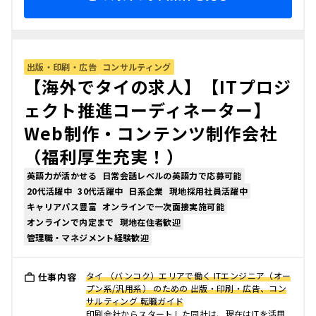
出版・印刷・広告
コンサルティング
【海外でタイの求人】【ITプロジ
ェクト推進コーディネーター】
Web制作・コンテンツ制作会社
（福利厚生充実！）
英語力が活かせる
日常会話レベルの英語力で応募可能
20代活躍中
30代活躍中
日系企業
現地採用社員活躍中
キャリアパス豊富
オンラインで一次面接実施可能
オンラインで内定まで
現地在住者歓迎
管理職・マネジメント経験歓迎
タイ （バンコク）エリアで働く ITエンジニア（オー
仕事内容
プン系/汎用系） のための 出版・印刷・広告、コン
サルティング 転職ガイド
印刷会社からスタートした同社は、現在はITを活用