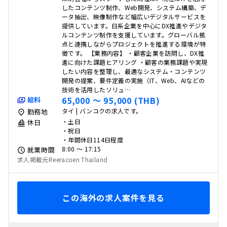
したコンテンツ制作、Web開発、システム構築、デ
ータ抽出、映像制作など幅広いデジタルサービスを
提供しています。日系企業を中心にDX推進やデジタ
ルコンテンツ制作を支援しています。グローバル拠
点と連携しながらプロジェクトを推進する環境が特
徴です。 【業務内容】 ・顧客企業を訪問し、DX推
進に向けた課題ヒアリング ・顧客の業務課題や実現
したい内容を整理し、最適なシステム・コンテンツ
開発の提案、要件定義の実施（IT、Web、AIなどの
技術を活用したソリュ…
65,000 〜 95,000 (THB)
給料
タイ | バンコクの求人です。
勤務地
・土日
休日
・祝日
・年間休日114日程度
8:00 〜 17:15
就業時間
求人掲載元Reeracoen Thailand
この海外の求人案件を見る