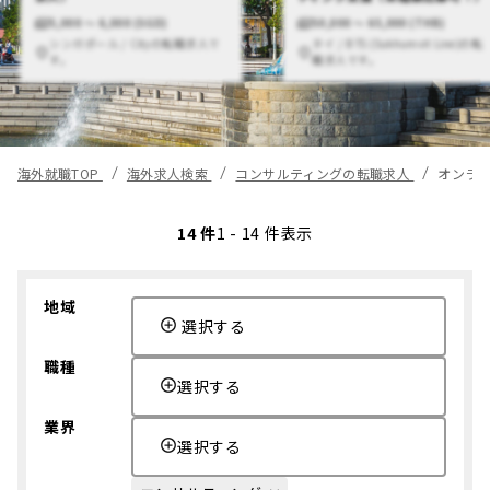
5,000 〜 6,000 (SGD)
50,000 〜 65,000 (THB)
シンガポール / Cityの転職求人で
タイ / BTS (Sukhumvit Line)の転
す。
職求人です。
海外就職TOP
海外求人検索
コンサルティングの転職求人
オンラ
14 件
1 - 14 件表示
地域
選択する
職種
選択する
業界
選択する