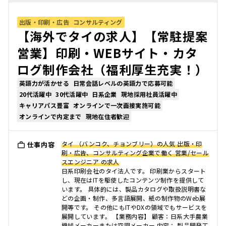
出版・印刷・広告
コンサルティング
【海外でタイの求人】【常駐提案
営業】印刷・WEBサイト・カタ
ログ制作会社（福利厚生充実！）
英語力が活かせる
日常会話レベルの英語力で応募可能
20代活躍中
30代活躍中
日系企業
現地採用社員活躍中
キャリアパス豊富
オンラインで一次面接実施可能
オンラインで内定まで
現地在住者歓迎
タイ （バンコク、チョンブリー）の人気 出版・印
仕事内容
刷・広告、コンサルティング企業で働く 営業/セール
スエンジニア の求人
日系印刷会社のタイ法人です。 印刷業からスタート
し、現在はITを駆使したコンテンツ制作を提供して
います。 具体的には、製品カタログや取扱説明書な
どの企画・制作、多言語展開、紙の制作物のWeb展
開等です。 その他にもITやDXの領域でもサービスを
展開しています。 【業務内容】 顧客：日系大手農業
機械メーカーまたは空調メーカー 内容： 製品開発工