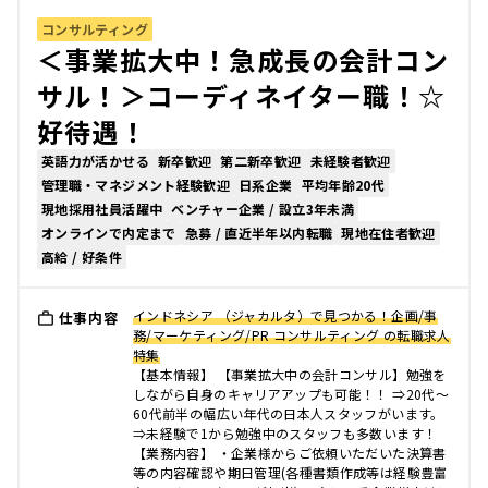
コンサルティング
＜事業拡大中！急成長の会計コン
サル！＞コーディネイター職！☆
好待遇！
英語力が活かせる
新卒歓迎
第二新卒歓迎
未経験者歓迎
管理職・マネジメント経験歓迎
日系企業
平均年齢20代
現地採用社員活躍中
ベンチャー企業 / 設立3年未満
オンラインで内定まで
急募 / 直近半年以内転職
現地在住者歓迎
高給 / 好条件
インドネシア （ジャカルタ）で見つかる！企画/事
仕事内容
務/マーケティング/PR コンサルティング の転職求人
特集
【基本情報】 【事業拡大中の会計コンサル】勉強を
しながら自身のキャリアアップも可能！！ ⇒20代～
60代前半の幅広い年代の日本人スタッフがいます。
⇒未経験で1から勉強中のスタッフも多数います！
【業務内容】 ・企業様からご依頼いただいた決算書
等の内容確認や期日管理(各種書類作成等は経験豊富