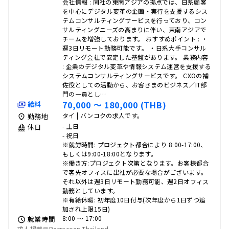
会社情報 : 同社の東南アジアの拠点では、日系顧客
を中心にデジタル変革の企画・実行を支援するシス
テムコンサルティングサービスを行っており、コン
サルティングニーズの高まりに伴い、東南アジアで
チームを増強しております。 おすすめポイント : ・
週3日リモート勤務可能です。 ・日系大手コンサル
ティング会社で安定した基盤があります。 業務内容
: 企業のデジタル変革や情報システム運営を支援する
システムコンサルティングサービスです。 CXOの補
佐役としての活動から、お客さまのビジネス／IT部
門の一員とし…
70,000 〜 180,000 (THB)
給料
タイ | バンコクの求人です。
勤務地
- 土日
休日
- 祝日
※就労時間: プロジェクト都合により 8:00-17:00、
もしくは9:00-18:00となります。
※働き方:プロジェクト次第となります。お客様都合
で客先オフィスに出社が必要な場合がございます。
それ以外は週3日リモート勤務可能、週2日オフィス
勤務としています。
※有給休暇: 初年度10日付与(次年度から1日ずつ追
加され上限15日)
8:00 〜 17:00
就業時間
求人掲載元Reeracoen Thailand