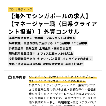
コンサルティング
【海外でシンガポールの求人】
【マネージャー職（日系クライア
ント担当）】外資コンサル
英語力が活かせる
管理職・マネジメント経験歓迎
特殊技能・高度な技術が活かせる
20代活躍中
30代活躍中
外資系企業
日系企業
上場企業・株式公開企業
現地採用社員活躍中
オフィスに日本人10名以上
女性管理職登用あり
キャリアパス豊富
オンラインで内定まで
急募 / 直近半年以内転職
現地在住者歓迎
高給 / 好条件
シンガポール （シティー）でキャリアアップ！コン
仕事内容
サルティング コンサルティング の転職求人
外資コンサルティングファームにて、東南アジアに
おける日系企業のデジタル化・業務効率化・価値創
出を支援するマネージャーレベル以上のコンサルタ
ントを募集しております。 変革プロジェクトを日本
語×英語でリードし、戦略策定〜実行（テクノロジ