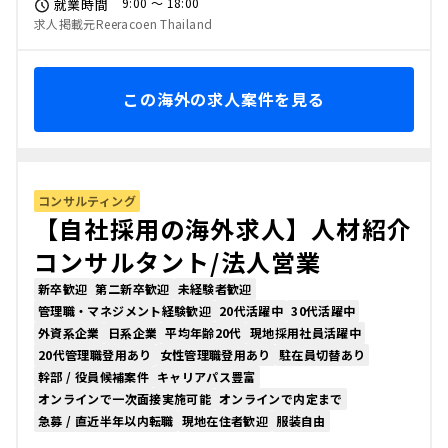
9:00 〜 18:00
就業時間
求人掲載元Reeracoen Thailand
この海外の求人案件を見る
コンサルティング
【自社採用の海外求人】人材紹介
コンサルタント/法人営業
新卒歓迎
第二新卒歓迎
未経験者歓迎
管理職・マネジメント経験歓迎
20代活躍中
30代活躍中
外資系企業
日系企業
平均年齢20代
現地採用社員活躍中
20代管理職登用あり
女性管理職登用あり
駐在員切替あり
幹部 / 役員候補案件
キャリアパス豊富
オンラインで一次面接実施可能
オンラインで内定まで
急募 / 直近半年以内転職
現地在住者歓迎
服装自由