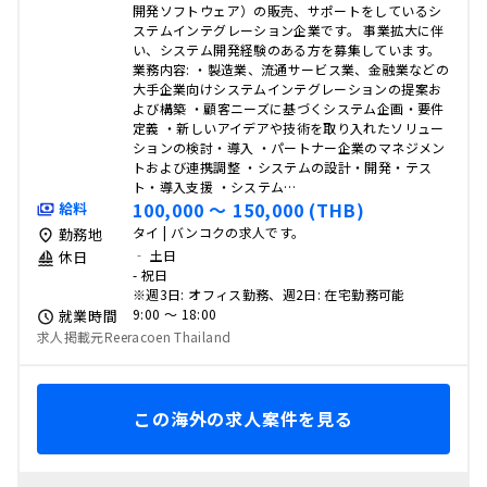
開発ソフトウェア）の販売、サポートをしているシ
ステムインテグレーション企業です。 事業拡大に伴
い、システム開発経験のある方を募集しています。
業務内容: ・製造業、流通サービス業、金融業などの
大手企業向けシステムインテグレーションの提案お
よび構築 ・顧客ニーズに基づくシステム企画・要件
定義 ・新しいアイデアや技術を取り入れたソリュー
ションの検討・導入 ・パートナー企業のマネジメン
トおよび連携調整 ・システムの設計・開発・テス
ト・導入支援 ・システム…
100,000 〜 150,000 (THB)
給料
タイ | バンコクの求人です。
勤務地
‐ 土日
休日
- 祝日
※週3日: オフィス勤務、週2日: 在宅勤務可能
9:00 〜 18:00
就業時間
求人掲載元Reeracoen Thailand
この海外の求人案件を見る