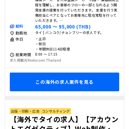
程を理解し、お客様のフローの一部となれるよう開
発支援の提案を行っていただきます。 支援を行う実
務担当とペアとなってお客様先に駐在常駐を行って
いただきます。…
65,000 〜 95,000 (THB)
給料
タイ | バンコク/チョンブリーの求人です。
勤務地
・土日
休日
・祝日
・年間休日114日程度
8:00 〜 17:15
就業時間
求人掲載元Reeracoen Thailand
この海外の求人案件を見る
出版・印刷・広告
コンサルティング
【海外でタイの求人】【アカウン
トエグゼクティブ】Web制作・