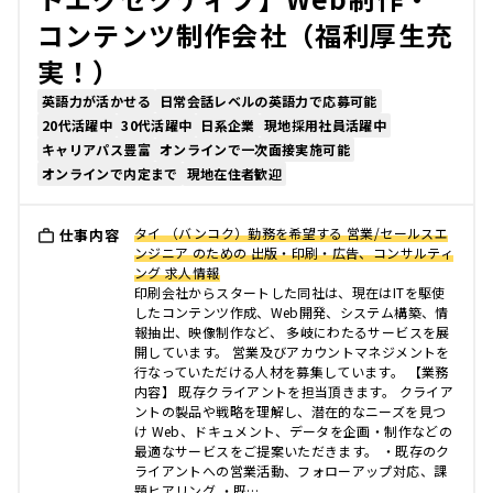
コンテンツ制作会社（福利厚生充
実！）
英語力が活かせる
日常会話レベルの英語力で応募可能
20代活躍中
30代活躍中
日系企業
現地採用社員活躍中
キャリアパス豊富
オンラインで一次面接実施可能
オンラインで内定まで
現地在住者歓迎
タイ （バンコク）勤務を希望する 営業/セールスエ
仕事内容
ンジニア のための 出版・印刷・広告、コンサルティ
ング 求人情報
印刷会社からスタートした同社は、現在はITを駆使
したコンテンツ作成、Web開発、システム構築、情
報抽出、映像制作など、 多岐にわたるサービスを展
開しています。 営業及びアカウントマネジメントを
行なっていただける人材を募集しています。 【業務
内容】 既存クライアントを担当頂きます。 クライア
ントの製品や戦略を理解し、潜在的なニーズを見つ
け Web、ドキュメント、データを企画・制作などの
最適なサービスをご提案いただきます。 ・既存のク
ライアントへの営業活動、フォローアップ対応、課
題ヒアリング ・既…