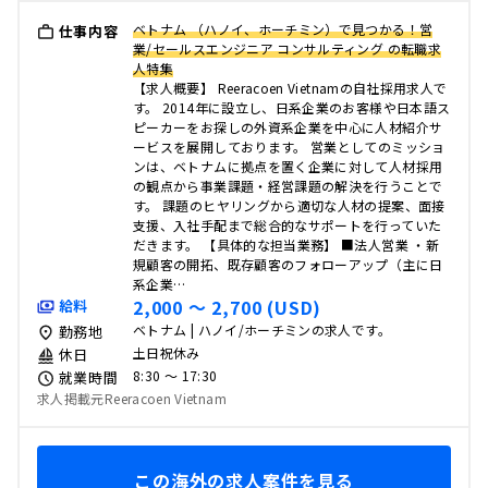
ベトナム （ハノイ、ホーチミン）で見つかる！営
仕事内容
業/セールスエンジニア コンサルティング の転職求
人特集
【求人概要】 Reeracoen Vietnamの自社採用求人で
す。 2014年に設立し、日系企業のお客様や日本語ス
ピーカーをお探しの外資系企業を中心に人材紹介サ
ービスを展開しております。 営業としてのミッショ
ンは、ベトナムに拠点を置く企業に対して人材採用
の観点から事業課題・経営課題の解決を行うことで
す。 課題のヒヤリングから適切な人材の提案、面接
支援、入社手配まで総合的なサポートを行っていた
だきます。 【具体的な担当業務】 ■法人営業 ・新
規顧客の開拓、既存顧客のフォローアップ（主に日
系企業…
2,000 〜 2,700 (USD)
給料
ベトナム | ハノイ/ホーチミンの求人です。
勤務地
土日祝休み
休日
8:30 〜 17:30
就業時間
求人掲載元Reeracoen Vietnam
この海外の求人案件を見る