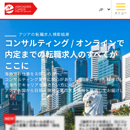
メニュー
アジアの転職求人検索結果
コンサルティング / オンラインで
内定までの転職求人のすべてが
ここに
海外での仕事をお探しの方へ。
コンサルティング業界に関心があり、ご自身に合った職種とし
て海外でキャリアを築きたい方に向けて
アジア各国から日系・現地企業の求人情報を厳選してお届けし
ます。
【海外でシンガポールの求人】
【海外でタイの求人】【ECコン
【法人営業】日系人材紹介（自社
サルタント】WEB制作・マーケ
求人）
ティング支援（未経験応募可！）