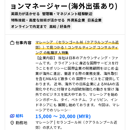
ョンマネージャー(海外出張あり)
英語力が活かせる
管理職・マネジメント経験歓迎
特殊技能・高度な技術が活かせる
外資系企業
日系企業
オンラインで内定まで
高給 / 好条件
マレーシア （セランゴール州（クアラルンプール近
仕事内容
郊））で見つかる！コンサルティング コンサルティ
ング の転職求人特集
【企業内容】 当社は日本のアカウンティング・ファ
ームです。 クライアントに身近な国際サービスを行
うことをポリシーに国際企業の税務顧問をはじめ 企
業が海外に進出、撤退する際の業務支援、海外取引
を含むM&Aなど数多くの 国際サービスをご提供して
おります。 近年、海外での日系企業によるM&Aの活
発化やそれに付随する内部統制強化の動きを受け 海
外でのビジネスを拡大中であり、マレーシアを始め
シンガポール、タイ、ベトナム、フィリピン、イン
ドネシアにも 展開し始めております。 今回は、マレ
ーシアでのリレーシ…
15,000 〜 20,000 (MYR)
給料
マレーシア | セランゴール州（クアラルンプール近
勤務地
郊）の求人です。