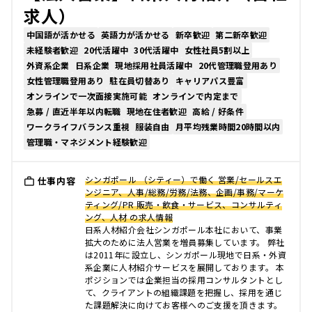
求人）
中国語が活かせる
英語力が活かせる
新卒歓迎
第二新卒歓迎
未経験者歓迎
20代活躍中
30代活躍中
女性社員5割以上
外資系企業
日系企業
現地採用社員活躍中
20代管理職登用あり
女性管理職登用あり
駐在員切替あり
キャリアパス豊富
オンラインで一次面接実施可能
オンラインで内定まで
急募 / 直近半年以内転職
現地在住者歓迎
高給 / 好条件
ワークライフバランス重視
服装自由
月平均残業時間20時間以内
管理職・マネジメント経験歓迎
シンガポール （シティー）で働く 営業/セールスエ
仕事内容
ンジニア、人事/総務/労務/法務、企画/事務/マーケ
ティング/PR 販売・飲食・サービス、コンサルティ
ング、人材 の求人情報
日系人材紹介会社シンガポール本社において、事業
拡大のために法人営業を増員募集しています。 弊社
は2011年に設立し、シンガポール現地で日系・外資
系企業に人材紹介サービスを展開しております。 本
ポジションでは企業担当の採用コンサルタントとし
て、クライアントの組織課題を把握し、採用を通じ
た課題解決に向けてお客様へのご支援を頂きます。