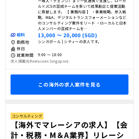
ー導入・チェンジ）まで一気通貫で支援し、ローカ
ル×JCSの混成チームを率いて成果創出と提案活動
に貢献します。 【 業務内容 】 ・事業戦略、参入戦
略、M&A、デジタルトランスフォーメーションなど
のコンサルティング案件をリード ・ローカルと日本
人メンバーの混成チームを…
13,000 〜 20,000 (SGD)
給料
シンガポール | シティーの求人です。
勤務地
休日
9:00 〜 18:00
就業時間
求人掲載元Reeracoen Singapore
この海外の求人案件を見る
コンサルティング
【海外でマレーシアの求人】【会
計・税務・M＆A業界】リレーシ