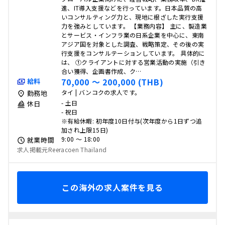
進、IT導入支援などを行っています。日本品質の高
いコンサルティング力と、現地に根ざした実行支援
力を強みとしています。 【業務内容】 主に、製造業
とサービス・インフラ業の日系企業を中心に、東南
アジア国を対象とした調査、戦略策定、その後の実
行支援をコンサルテーションしています。 具体的に
は、 ①クライアントに対する営業活動の実施（引き
合い獲得、企画書作成、ク…
70,000 〜 200,000 (THB)
給料
タイ | バンコクの求人です。
勤務地
- 土日
休日
- 祝日
※有給休暇: 初年度10日付与(次年度から1日ずつ追
加され上限15日)
9:00 〜 18:00
就業時間
求人掲載元Reeracoen Thailand
この海外の求人案件を見る