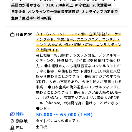
英語力が活かせる
TOEIC 700点以上
新卒歓迎
20代活躍中
日系企業
オンラインで一次面接実施可能
オンラインで内定まで
急募 / 直近半年以内転職
タイ （バンコク）エリアで働く 企画/事務/マーケテ
仕事内容
ィング/PR、営業/セールスエンジニア、コンサルテ
ィング のための 出版・印刷・広告、コンサルティン
グ 転職ガイド
会社概要：WEB制作、システム開発、デジタルマー
ケティング、映像制作、タイ進出支援 同社で働く魅
力： ●未経験の方へも経験豊富なコンサルタントが
丁寧に指導！今後も拡大が予測されるEC事業に未経
験から携わることができる！ ●東南アジアの中でも
3番目に大きい市場であり、今後も拡大が予測される
事業！ ●日本企業の海外進出のコンサルティングに
携わることができる！ ●東南アジア最大級のECモー
ル「LAZADA」、東南アジアおよび台湾最大のECモ
ール「Shopee」の知見を身に着けることができる！
●歩合…
50,000 〜 65,000 (THB)
給料
タイ | バンコクの求人です。
勤務地
土日祝
休日