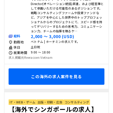
Director(オペレーション統括)昇進、および経営陣と
して参画いただける可能性のあるポジションです。
戦略コンサルティングファームや投資ファンドな
ど、アジアを中心とした世界中のトッププロフェッ
ショナルからのプロジェクトにて、スピード感を持
ってデリバリーするための思考力、コミュニケーシ
ョン力、チームの指揮を執るケ…
2,000 〜 3,000 (USD)
給料
ベトナム | ホーチミンの求人です。
勤務地
土日祝
休日
9:00 〜 18:00
就業時間
求人掲載元Reeracoen Vietnam
この海外の求人案件を見る
IT・WEB・ゲーム
出版・印刷・広告
コンサルティング
【海外でシンガポールの求人】