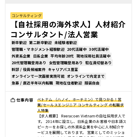
コンサルティング
【自社採用の海外求人】人材紹介
コンサルタント/法人営業
新卒歓迎
第二新卒歓迎
未経験者歓迎
管理職・マネジメント経験歓迎
20代活躍中
30代活躍中
外資系企業
日系企業
平均年齢20代
現地採用社員活躍中
20代管理職登用あり
女性管理職登用あり
駐在員切替あり
幹部 / 役員候補案件
キャリアパス豊富
オンラインで一次面接実施可能
オンラインで内定まで
急募 / 直近半年以内転職
現地在住者歓迎
服装自由
ベトナム （ハノイ、ホーチミン）で見つかる！営
仕事内容
業/セールスエンジニア コンサルティング の転職求
人特集
【求人概要】 Reeracoen Vietnamの自社採用求人で
す。 2014年に設立し、日系企業のお客様や日本語ス
ピーカーをお探しの外資系企業を中心に人材紹介サ
ービスを展開しております。 営業としてのミッショ