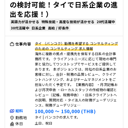
の検討可能！タイで日系企業の進
出を応援！）
英語力が活かせる
特殊技能・高度な技術が活かせる
20代活躍中
30代活躍中
日系企業
高給 / 好条件
タイ （バンコク）勤務を希望する コンサルティング
仕事内容
のための コンサルティング 求人情報
海外に複数の拠点・提携先を保有する日系の会計事
務所です。 クライアントニーズに応じて現地の専門
家と協力してワンストップでサービスをご提供して
おります。 本ポジションでは、同社の日系企業のお
客様に対し、会計・税務の品質レビュー、クライア
ントハンドリング、およびチームマネジメントをご
担当いただく予定です。 【業務内容】 ・月次記帳お
よび月次申告 ・ローカルスタッフの作成物の確認と
レビュー（記帳、税務申告） ・日系クライアントへ
の説明、質問対応 ・タイ法人の財務デューデリジェ
ンス、税務デューデリジェ…
100,000 〜 150,000 (THB)
給料
タイ | バンコクの求人です。
勤務地
土日、祝日
休日