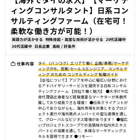
ィングコンサルタント】日系コン
サルティングファーム（在宅可！
柔軟な働き方が可能！）
英語力が活かせる
特殊技能・高度な技術が活かせる
20代活躍中
30代活躍中
日系企業
高給 / 好条件
タイ （バンコク）エリアで働く 企画/事務/マーケテ
仕事内容
ィング/PR、営業/セールスエンジニア、コンサルテ
ィング のための コンサルティング 転職ガイド
【会社について】アジアを中心に幅広い分野におけ
るアドバイザリーサービスを提供する日系コンサル
ティングファーム 【同社で働く魅力】 ●大手ITや広
告代理店出身者など経験豊富なマーケターが多数所
属しており成長できる環境！ ●日系クライアントが
中心でありながらも、海外市場を対象とするプロジ
ェクト進行や海外拠点メンバーとの密な連携を通し
て、グローバルなビジネス環境があります！ ●幅広
いプロジェクトスコープでの各領域の社内外エキス
パートとの協業を通して、多様なマーケティングス
キルを習得できます ●リモー…