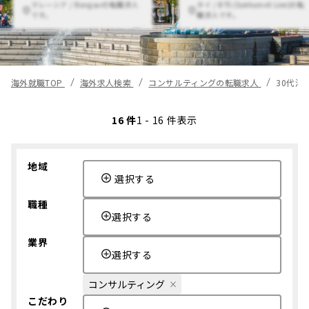
マレーシア / Bangsarの転職求人
タイ / BTS (Sukhumvit Line)の転
です。
職求人です。
海外就職TOP
海外求人検索
コンサルティングの転職求人
30代活
16 件
1 - 16 件表示
地域
選択する
職種
選択する
業界
選択する
コンサルティング
こだわり