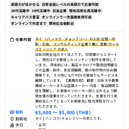
英語力が活かせる
日常会話レベルの英語力で応募可能
20代活躍中
30代活躍中
日系企業
現地採用社員活躍中
キャリアパス豊富
オンラインで一次面接実施可能
オンラインで内定まで
現地在住者歓迎
タイ （バンコク、チョンブリー）の人気 出版・印
仕事内容
刷・広告、コンサルティング企業で働く 営業/セール
スエンジニア の求人
日系印刷会社のタイ法人です。 印刷業からスタート
し、現在はITを駆使したコンテンツ制作を提供して
います。 具体的には、製品カタログや取扱説明書な
どの企画・制作、多言語展開、紙の制作物のWeb展
開等です。 その他にもITやDXの領域でもサービスを
展開しています。 【業務内容】 顧客：日系大手農業
機械メーカーまたは空調メーカー 内容： 製品開発工
程を理解し、お客様のフローの一部となれるよう開
発支援の提案を行っていただきます。 支援を行う実
務担当とペアとなってお客様先に駐在常駐を行って
いただきます。…
65,000 〜 95,000 (THB)
給料
タイ | バンコク/チョンブリーの求人です。
勤務地
・土日
休日