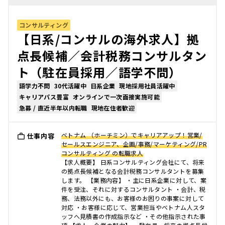
コンサルティング
【日系/コンサルの海外求人】拠
点長候補／会計税務コンサルタン
ト（駐在員採用／語学不問）
語学力不問
30代活躍中
日系企業
現地採用社員活躍中
キャリアパス豊富
オンラインで一次面接実施可能
急募 / 直近半年以内転職
現地在住者歓迎
ベトナム （ホーチミン）でキャリアアップ！営業/
仕事内容
セールスエンジニア、企画/事務/マーケティング/PR
コンサルティング の転職求人
【求人概要】 日系コンサルティング会社にて、将来
の拠点長候補となる会計税務コンサルタントを募集
します。 【業務内容】 ・主に日系企業に対して、案
件を受注、それに対するコンサルタント ・会計、税
務、法務以外にも、お客様のお困りの事案に対して
対応 ・お客様に応じて、営業担当やベトナム人スタ
ッフへ見積書の作成指示など ・その他指示された事