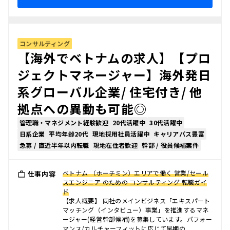
コンサルティング
【海外でベトナムの求人】【プロ
ジェクトマネージャー】海外発日
系グローバル企業/ 住宅付き/ 他
拠点への異動も可能◎
管理職・マネジメント経験歓迎
20代活躍中
30代活躍中
日系企業
平均年齢20代
現地採用社員活躍中
キャリアパス豊富
急募 / 直近半年以内転職
現地在住者歓迎
幹部 / 役員候補案件
ベトナム （ホーチミン）エリアで働く 営業/セール
仕事内容
スエンジニア のための コンサルティング 転職ガイ
ド
【求人概要】 同社のメインビジネス「エキスパート
マッチング（インタビュー）事業」を推進するマネ
ージャー(経営幹部候補)を募集しています。パフォー
マンス/カルチャーフィットに応じて早期の