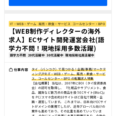
IT・WEB・ゲーム
販売・飲食・サービス
コールセンター・BPO
【WEB制作ディレクターの海外
求人】ECサイト開発運営会社(語
学力不問！現地採用多数活躍)
語学力不問
20代活躍中
30代活躍中
現地採用社員活躍中
タイ （バンコク）で見つかる！企画/事務/マーケテ
仕事内容
ィング/PR IT・WEB・ゲーム、販売・飲食・サービ
ス、コールセンター・BPO の転職求人特集
【会社概要】 当社は、2007年にBOI（タイ投資委員
会）の認可を取得し、 『化粧品やサプリメント、食
品、雑貨など数万点の商品を扱うECサイト(BtoC)』
を PC/スマホ含め約10サイトほど自社で開発・企
画・運営しています。 これまでは、日本向けECサイ
トがメインの業務でしたが、近年グローバル向けの
案件も進めており、その比重を高めていっていま
す。 会社にとって非常に大事な時期であり、今後の