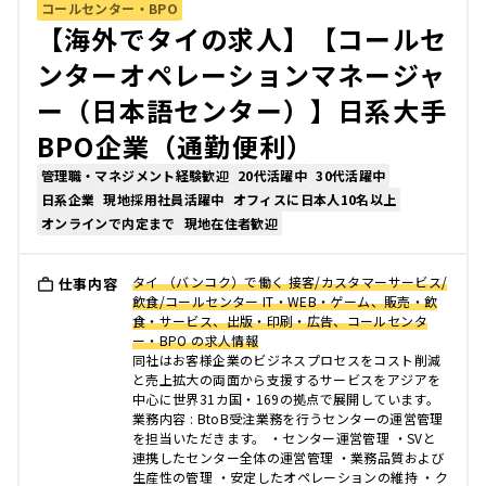
コールセンター・BPO
【海外でタイの求人】【コールセ
ンターオペレーションマネージャ
ー（日本語センター）】日系大手
BPO企業（通勤便利）
管理職・マネジメント経験歓迎
20代活躍中
30代活躍中
日系企業
現地採用社員活躍中
オフィスに日本人10名以上
オンラインで内定まで
現地在住者歓迎
タイ （バンコク）で働く 接客/カスタマーサービス/
仕事内容
飲食/コールセンター IT・WEB・ゲーム、販売・飲
食・サービス、出版・印刷・広告、コールセンタ
ー・BPO の求人情報
同社はお客様企業のビジネスプロセスをコスト削減
と売上拡大の両面から支援するサービスをアジアを
中心に世界31カ国・169の拠点で展開しています。
業務内容 : BtoB受注業務を行うセンターの運営管理
を担当いただきます。 ・センター運営管理 ・SVと
連携したセンター全体の運営管理 ・業務品質および
生産性の管理 ・安定したオペレーションの維持 ・ク