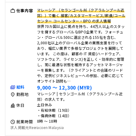
マレーシア （セランゴール州（クアラルンプール近
仕事内容
郊））で働く 接客/カスタマーサービス/飲食/コール
センター コールセンター・BPO の求人情報
世界70カ国以上に拠点を持ち、44万人以上のスタッ
フを擁するグローバルなBPO企業です。フォーチュ
ン・グローバル500に選出される155社を含む、
2,000社以上のグローバル企業の業務支援を行って
おり、幅広い業界で多様なプロジェクトを展開して
います。 この度は、顧客の IT 資産(ハードウェア、
ソフトウェア、ライセンス)を正しく・効率的に管理
し、常に最適な状態を維持するアッセトマネージャ
ーを募集します。（クライアントとの会議のリード
や、定例ビジネスレビューへの参加、必要に応じて
オンサイト訪問も…
9,000 〜 12,300 (MYR)
給料
マレーシア | セランゴール州（クアラルンプール近
勤務地
郊）の求人です。
土日休み
休日
・有給休暇（19日）
・傷病休暇（14日）
8時 〜 18時
就業時間
求人掲載元Reeracoen Malaysia