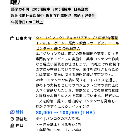
躍）
語学力不問
20代活躍中
30代活躍中
日系企業
現地採用社員活躍中
現地在住者歓迎
高給 / 好条件
年間休日120日以上
タイ （バンコク）でキャリアアップ！医療/介護職
仕事内容
IT・WEB・ゲーム、販売・飲食・サービス、コール
センター・BPO の転職求人
本ポジションでは、商品の新規開拓や薬学に関する
専門的なアドバイスの実施や、薬事コンテンツ作成
など幅広い業務をお任せします。 同社にはWeb制作
のプロが在籍していますが、案件を進行させるため
には薬事・薬学に関する専門知識が不可欠です。
Webコンテンツや広告に関するアドバイスを通し、
縁の下の力持ちとしてプロジェクト全体の質向上に
大きく貢献いただける、薬剤師としての豊富な知識
と経験をお持ちの人材を募集しています。 時代のニ
ーズを的確に捉え、魅力的なコンテンツを発案し、
わかりやすく伝えるライティング…
80,000 〜 100,000 (THB)
給料
タイ | バンコクの求人です。
勤務地
・土日を基本とする週休2日
休日
・年間休日126日（2025年）