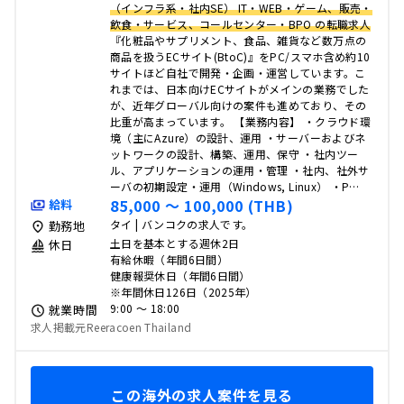
（インフラ系・社内SE） IT・WEB・ゲーム、販売・
飲食・サービス、コールセンター・BPO の転職求人
『化粧品やサプリメント、食品、雑貨など数万点の
商品を扱うECサイト(BtoC)』をPC/スマホ含め約10
サイトほど自社で開発・企画・運営しています。こ
れまでは、日本向けECサイトがメインの業務でした
が、近年グローバル向けの案件も進めており、その
比重が高まっています。 【業務内容】 ・クラウド環
境（主にAzure）の設計、運用 ・サーバーおよびネ
ットワークの設計、構築、運用、保守 ・社内ツー
ル、アプリケーションの運用・管理 ・社内、社外サ
ーバの初期設定・運用（Windows, Linux） ・P…
85,000 〜 100,000 (THB)
給料
タイ | バンコクの求人です。
勤務地
土日を基本とする週休2日
休日
有給休暇（年間6日間）
健康報奨休日（年間6日間）
※年間休日126日（2025年）
9:00 〜 18:00
就業時間
求人掲載元Reeracoen Thailand
この海外の求人案件を見る