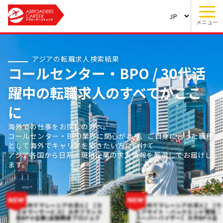
メニュー
アジアの転職求人検索結果
コールセンター・BPO / 30代活
躍中の転職求人のすべてがここ
に
海外での仕事をお探しの方へ。
コールセンター・BPO業界に関心があり、ご自身に合った職種
として海外でキャリアを築きたい方に向けて
アジア各国から日系・現地企業の求人情報を厳選してお届けし
ます。
【海外でマレーシアの求人】【カ
【海外でマレーシアの求人】【ウ
スタマーサービス】大手フランス
ェブサイト・バックエンド管理｜
系BPO企業(金融関連プロジェク
スーパーバイザー】大手BPO企