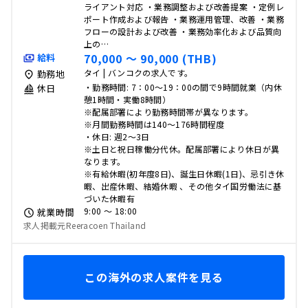
ライアント対応 ・業務調整および改善提案 ・定例レ
ポート作成および報告 ・業務運用管理、改善 ・業務
フローの設計および改善 ・業務効率化および品質向
上の…
70,000 〜 90,000 (THB)
給料
タイ | バンコクの求人です。
勤務地
・勤務時間: 7：00～19：00の間で9時間就業（内休
休日
憩1時間・実働8時間）
※配属部署により勤務時間帯が異なります。
※月間勤務時間は140～176時間程度
・休日: 週2～3日
※土日と祝日稼働分代休。配属部署により休日が異
なります。
※有給休暇(初年度8日)、誕生日休暇(1日)、忌引き休
暇、出産休暇、結婚休暇 、その他タイ国労働法に基
づいた休暇有
9:00 〜 18:00
就業時間
求人掲載元Reeracoen Thailand
この海外の求人案件を見る