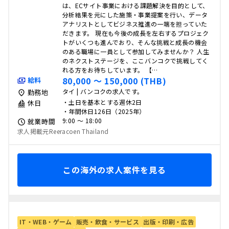
は、ECサイト事業における課題解決を目的として、
分析結果を元にした施策・事業提案を行い、データ
アナリストとしてビジネス推進の一端を担っていた
だきます。 現在も今後の成長を左右するプロジェク
トがいくつも進んでおり、そんな挑戦と成長の機会
のある職場に一員として参加してみませんか？ 人生
のネクストステージを、ここバンコクで挑戦してく
れる方をお待ちしています。 【…
80,000 〜 150,000 (THB)
給料
タイ | バンコクの求人です。
勤務地
・土日を基本とする週休2日
休日
・年間休日126日（2025年）
9:00 〜 18:00
就業時間
求人掲載元Reeracoen Thailand
この海外の求人案件を見る
IT・WEB・ゲーム
販売・飲食・サービス
出版・印刷・広告