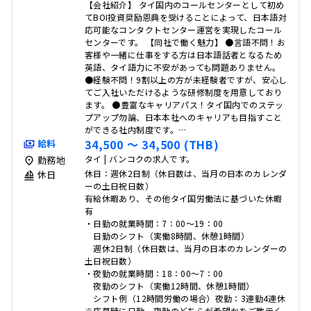
【会社紹介】 タイ国内のコールセンターとして初め
てBOI投資奨励恩典を受けることによって、日本語対
応可能なコンタクトセンター運営を実現したコール
センターです。 【同社で働く魅力】 ●言語不問！お
客様や一緒に仕事をする方は日本語話者となるため
英語、タイ語力に不安があっても問題ありません。
●経験不問！9割以上の方が未経験者ですが、安心し
てご入社いただけるような研修制度を用意しており
ます。 ●豊富なキャリアパス！タイ国内でのステッ
プアップ勿論、日本本社へのキャリアも目指すこと
ができる社内制度です。…
34,500 〜 34,500 (THB)
給料
タイ | バンコクの求人です。
勤務地
休日：週休2日制（休日数は、当月の日本のカレンダ
休日
ーの土日祝日数）
有給休暇あり、その他タイ国労働法に基づいた休暇
有
・日勤の就業時間：7：00～19：00
日勤のシフト（実働8時間、休憩1時間）
週休2日制（休日数は、当月の日本のカレンダーの
土日祝日数）
・夜勤の就業時間：18：00～7：00
夜勤のシフト（実働12時間、休憩1時間）
シフト例（12時間労働の場合）夜勤：3連勤4連休
※応募時に日勤、夜勤のどちらが希望かをご教示く