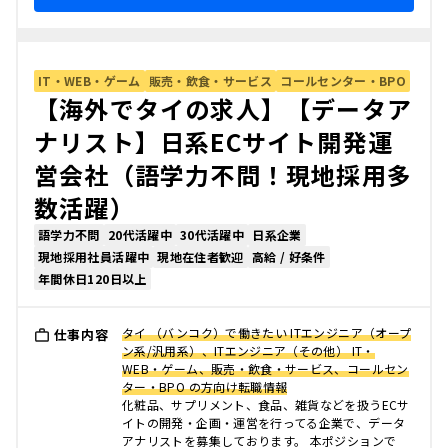
IT・WEB・ゲーム
販売・飲食・サービス
コールセンター・BPO
【海外でタイの求人】【データア
ナリスト】日系ECサイト開発運
営会社（語学力不問！現地採用多
数活躍）
語学力不問
20代活躍中
30代活躍中
日系企業
現地採用社員活躍中
現地在住者歓迎
高給 / 好条件
年間休日120日以上
タイ （バンコク）で働きたい ITエンジニア（オープ
仕事内容
ン系/汎用系）、ITエンジニア（その他） IT・
WEB・ゲーム、販売・飲食・サービス、コールセン
ター・BPO の方向け転職情報
化粧品、サプリメント、食品、雑貨などを扱うECサ
イトの開発・企画・運営を行ってる企業で、データ
アナリストを募集しております。 本ポジションで