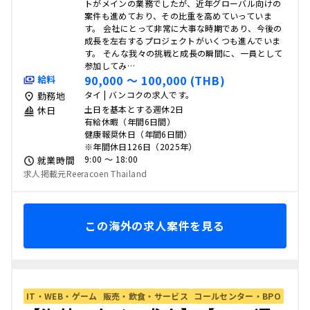
トがメインの業務でしたが、近年グローバル向けの
案件も進めており、その比重を高めていっていま
す。 会社にとって非常に大事な時期であり、今後の
成長を左右するプロジェクトがいくつも進んでいま
す。 そんな我々の挑戦と成長の瞬間に、一員として
参加してみ…
90,000 〜 100,000 (THB)
給料
タイ | バンコクの求人です。
勤務地
土日を基本とする週休2日
休日
有給休暇（年間6日間）
健康報奨休日（年間6日間）
※年間休日126日（2025年）
9:00 〜 18:00
就業時間
求人掲載元Reeracoen Thailand
この海外の求人案件を見る
IT・WEB・ゲーム
販売・飲食・サービス
コールセンター・BPO