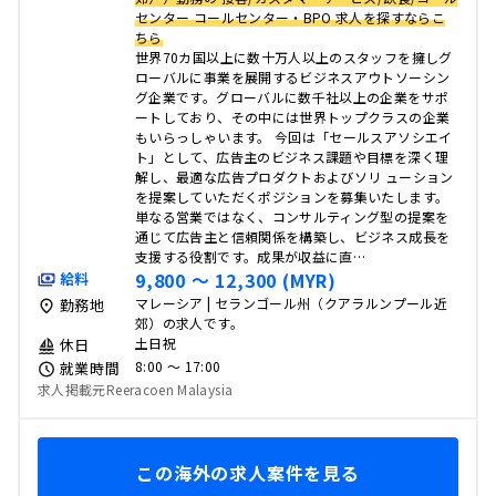
センター コールセンター・BPO 求人を探すならこ
ちら
世界70カ国以上に数十万人以上のスタッフを擁しグ
ローバルに事業を展開するビジネスアウトソーシン
グ企業です。グローバルに数千社以上の企業をサポ
ートしており、その中には世界トップクラスの企業
もいらっしゃいます。 今回は「セールスアソシエイ
ト」として、広告主のビジネス課題や目標を深く理
解し、最適な広告プロダクトおよびソリ ューション
を提案していただくポジションを募集いたします。
単なる営業ではなく、コンサルティング型の提案を
通じて広告主と信頼関係を構築し、ビジネス成長を
支援する役割です。成果が収益に直…
9,800 〜 12,300 (MYR)
給料
マレーシア | セランゴール州（クアラルンプール近
勤務地
郊）の求人です。
土日祝
休日
8:00 〜 17:00
就業時間
求人掲載元Reeracoen Malaysia
この海外の求人案件を見る