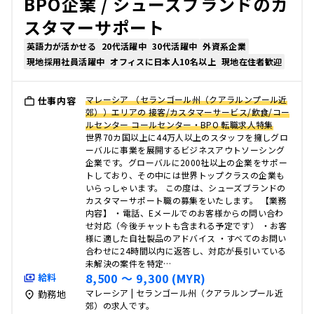
BPO企業 / シューズブランドのカ
スタマーサポート
英語力が活かせる
20代活躍中
30代活躍中
外資系企業
現地採用社員活躍中
オフィスに日本人10名以上
現地在住者歓迎
マレーシア （セランゴール州（クアラルンプール近
仕事内容
郊））エリアの 接客/カスタマーサービス/飲食/コー
ルセンター コールセンター・BPO 転職求人特集
世界70カ国以上に44万人以上のスタッフを擁しグロ
ーバルに事業を展開するビジネスアウトソーシング
企業です。グローバルに2000社以上の企業をサポー
トしており、その中には世界トップクラスの企業も
いらっしゃいます。 この度は、シューズブランドの
カスタマーサポート職の募集をいたします。 【業務
内容】 ・電話、Eメールでのお客様からの問い合わ
せ対応（今後チャットも含まれる予定です） ・お客
様に適した自社製品のアドバイス ・すべてのお問い
合わせに24時間以内に返答し、対応が長引いている
未解決の案件を特定…
8,500 〜 9,300 (MYR)
給料
マレーシア | セランゴール州（クアラルンプール近
勤務地
郊）の求人です。