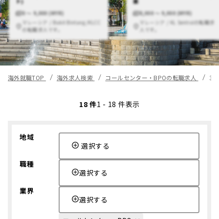
ト)
業
0 〜 9,000 (MYR)
8,000 〜 9,000 (MYR)
マレーシア / Bukit Bintang/KLCC
マレーシア / KL Sentralの転職求
の転職求人です。
人です。
海外就職TOP
海外求人検索
コールセンター・BPOの転職求人
3
18 件
1 - 18 件表示
地域
選択する
職種
選択する
業界
選択する