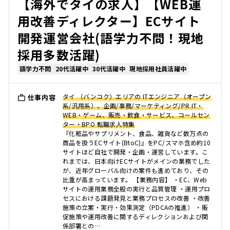
【海外でタイの求人】【WEB運
用改善ディレクター】ECサイト
開発運営会社(語学力不問！現地
採用多数活躍)
語学力不問
20代活躍中
30代活躍中
現地採用社員活躍中
タイ （バンコク）エリアの ITエンジニア（オープン
仕事内容
系/汎用系）、企画/事務/マーケティング/PR IT・
WEB・ゲーム、販売・飲食・サービス、コールセン
ター・BPO 転職求人特集
『化粧品やサプリメント、食品、雑貨など数万点の
商品を扱うECサイト(BtoC)』をPC/スマホ含め約10
サイトほど自社で開発・企画・運営しています。こ
れまでは、日本向けECサイトがメインの業務でした
が、近年グローバル向けの案件も進めており、その
比重が高まっています。 【業務内容】 ・EC、Web
サイトの運用業務全般の実行と品質管理 ・運用プロ
セスにおける課題発見と業務プロセスの改善 ・改善
施策の立案・実行・効果測定（PDCAの推進） ・販
促施策や運用改善に関するディレクションおよび関
係部署との…