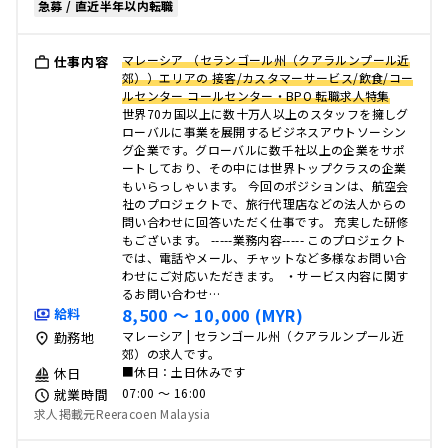
急募 / 直近半年以内転職
マレーシア （セランゴール州（クアラルンプール近
仕事内容
郊））エリアの 接客/カスタマーサービス/飲食/コー
ルセンター コールセンター・BPO 転職求人特集
世界70カ国以上に数十万人以上のスタッフを擁しグ
ローバルに事業を展開するビジネスアウトソーシン
グ企業です。グローバルに数千社以上の企業をサポ
ートしており、その中には世界トップクラスの企業
もいらっしゃいます。 今回のポジションは、航空会
社のプロジェクトで、旅行代理店などの法人からの
問い合わせに回答いただく仕事です。 充実した研修
もございます。 -----業務内容----- このプロジェクト
では、電話やメール、チャットなど多様なお問い合
わせにご対応いただきます。 ・サービス内容に関す
るお問い合わせ…
8,500 〜 10,000 (MYR)
給料
マレーシア | セランゴール州（クアラルンプール近
勤務地
郊）の求人です。
■休日：土日休みです
休日
07:00 〜 16:00
就業時間
求人掲載元Reeracoen Malaysia