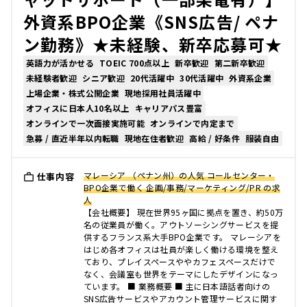
外資系BPO企業《SNS広告/ ペナ
ン勤務》★未経験、新卒応募可★
英語力が活かせる
TOEIC 700点以上
新卒歓迎
第二新卒歓迎
未経験者歓迎
シニア歓迎
20代活躍中
30代活躍中
外資系企業
上場企業・株式公開企業
現地採用社員活躍中
オフィスに日本人10名以上
キャリアパス豊富
オンラインで一次面接実施可能
オンラインで内定まで
急募 / 直近半年以内転職
現地在住者歓迎
高給 / 好条件
服装自由
マレーシア （ペナン州）の人気 コールセンター・
仕事内容
BPO企業で働く 企画/事務/マーケティング/PR の求
人
【会社概要】 現在世界95ヶ国に拠点を置き、約50万
名の従業員が働く。アウトソーシングサービスを提
供するフランス系大手BPO企業です。 マレーシアを
はじめ各オフィスは社員が楽しく働ける環境を整え
ており、プレイスペースややカフェスペースだけで
なく、会議室も世界をテーマにしたデザインになっ
ています。 ■ 業務概要 ■ 主に日本語話者向けの
SNS広告サービスやアカウント管理サービスに関す