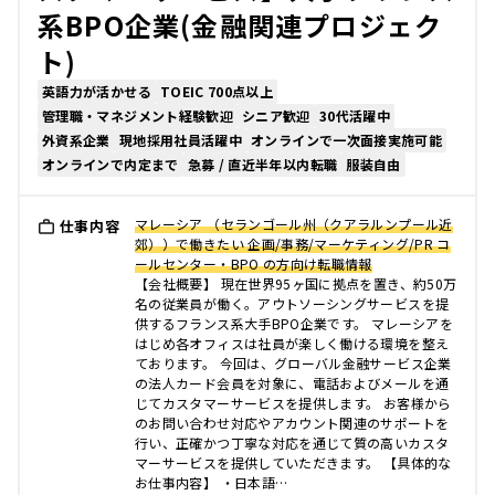
系BPO企業(金融関連プロジェク
ト)
英語力が活かせる
TOEIC 700点以上
管理職・マネジメント経験歓迎
シニア歓迎
30代活躍中
外資系企業
現地採用社員活躍中
オンラインで一次面接実施可能
オンラインで内定まで
急募 / 直近半年以内転職
服装自由
マレーシア （セランゴール州（クアラルンプール近
仕事内容
郊））で働きたい 企画/事務/マーケティング/PR コ
ールセンター・BPO の方向け転職情報
【会社概要】 現在世界95ヶ国に拠点を置き、約50万
名の従業員が働く。アウトソーシングサービスを提
供するフランス系大手BPO企業です。 マレーシアを
はじめ各オフィスは社員が楽しく働ける環境を整え
ております。 今回は、グローバル金融サービス企業
の法人カード会員を対象に、電話およびメールを通
じてカスタマーサービスを提供します。 お客様から
のお問い合わせ対応やアカウント関連のサポートを
行い、正確かつ丁寧な対応を通じて質の高いカスタ
マーサービスを提供していただきます。 【具体的な
お仕事内容】 ・日本語…