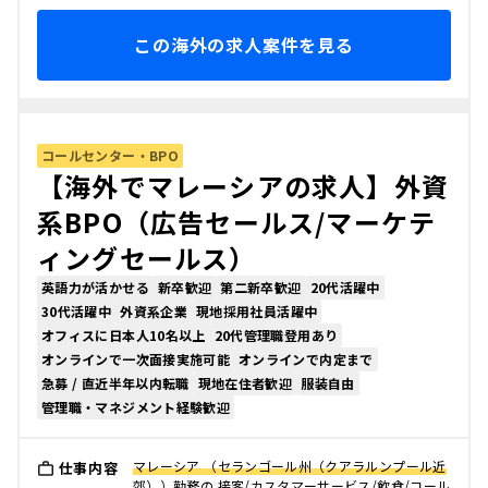
この海外の求人案件を見る
コールセンター・BPO
【海外でマレーシアの求人】外資
系BPO（広告セールス/マーケテ
ィングセールス）
英語力が活かせる
新卒歓迎
第二新卒歓迎
20代活躍中
30代活躍中
外資系企業
現地採用社員活躍中
オフィスに日本人10名以上
20代管理職登用あり
オンラインで一次面接実施可能
オンラインで内定まで
急募 / 直近半年以内転職
現地在住者歓迎
服装自由
管理職・マネジメント経験歓迎
マレーシア （セランゴール州（クアラルンプール近
仕事内容
郊））勤務の 接客/カスタマーサービス/飲食/コール