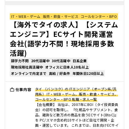
IT・WEB・ゲーム
販売・飲食・サービス
コールセンター・BPO
【海外でタイの求人】【システム
エンジニア】ECサイト開発運営
会社(語学力不問！現地採用多数
活躍)
語学力不問
20代活躍中
30代活躍中
日系企業
現地採用社員活躍中
オフィスに日本人10名以上
オンラインで内定まで
高給 / 好条件
年間休日120日以上
タイ （バンコク）の ITエンジニア（オープン系/汎
仕事内容
用系） IT・WEB・ゲーム、販売・飲食・サービス、
コールセンター・BPO 転職・求人一覧
【会社概要】 当社は、2007年にBOI（タイ投資委員
会）の認可を取得し、 『化粧品やサプリメント、食
品、雑貨など数万点の商品を扱うECサイト(BtoC)』
を PC/スマホ含め約10サイトほど自社で開発・企
画・運営しています。 これまでは、日本向けECサイ