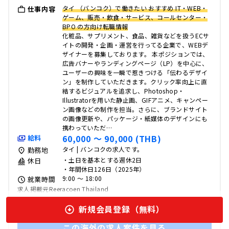
タイ （バンコク）で働きたい おすすめ IT・WEB・
仕事内容
ゲーム、販売・飲食・サービス、コールセンター・
BPO の方向け転職情報
化粧品、サプリメント、食品、雑貨などを扱うECサ
イトの開発・企画・運営を行ってる企業で、WEBデ
ザイナーを募集しております。 本ポジションでは、
広告バナーやランディングページ（LP）を中心に、
ユーザーの興味を一瞬で惹きつける「伝わるデザイ
ン」を制作していただきます。クリック率向上に直
結するビジュアルを追求し、Photoshop・
Illustratorを用いた静止画、GIFアニメ、キャンペー
ン画像などの制作を担当。さらに、ブランドサイト
の画像更新や、パッケージ・紙媒体のデザインにも
携わっていただ…
60,000 〜 90,000 (THB)
給料
タイ | バンコクの求人です。
勤務地
・土日を基本とする週休2日
休日
・年間休日126日（2025年）
9:00 〜 18:00
就業時間
求人掲載元Reeracoen Thailand
新規会員登録（無料）
この海外の求人案件を見る