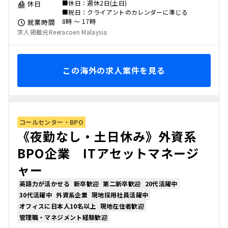
■休日：週休2日(土日)
休日
■祝日：クライアントのカレンダーに準じる
8時 〜 17時
就業時間
求人掲載元Reeracoen Malaysia
この海外の求人案件を見る
コールセンター・BPO
《夜勤なし・土日休み》外資系
BPO企業 ITアセットマネージ
ャー
英語力が活かせる
新卒歓迎
第二新卒歓迎
20代活躍中
30代活躍中
外資系企業
現地採用社員活躍中
オフィスに日本人10名以上
現地在住者歓迎
管理職・マネジメント経験歓迎