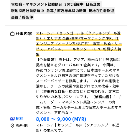
管理職・マネジメント経験歓迎
30代活躍中
日系企業
現地採用社員活躍中
急募 / 直近半年以内転職
現地在住者歓迎
高給 / 好条件
マレーシア （セランゴール州（クアラルンプール近
仕事内容
郊））エリアの 企画/事務/マーケティング/PR、IT
エンジニア（オープン系/汎用系） 販売・飲食・サー
ビス、アパレル、コールセンター・BPO 転職求人特
集
【企業情報】 当社は、アジア、欧米など世界各国に
拠点を構えるグローバルBPO企業です。 今回は、
Webコンテンツ管理部門にて、日本語チームのマネ
ジメントおよび日常の運用管理を担っていただける
スーパーバイザーを募集します。これまでの経験を
活かし、チームの成長や業務プロセスの改善・効率
化（将来的な自動化推進など）に携われる、非常に
やりがいのあるポジションです。 【業務内容】 1. チ
ームリーダー・マネジメント業務 - メンバーの育
成・管理: ローカルチームおよび日本人チームのマネ
ジメント、定期的な…
8,000 〜 9,000 (MYR)
給料
マレーシア | セランゴール州（クアラルンプール近
勤務地
郊）の求人です。