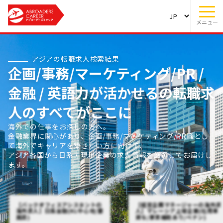
メニュー
アジアの転職求人検索結果
企画/事務/マーケティング/PR /
金融 / 英語力が活かせるの転職求
人のすべてがここに
海外での仕事をお探しの方へ。
金融業界に関心があり、企画/事務/マーケティング/PR職とし
て海外でキャリアを築きたい方に向けて、
アジア各国から日系・現地企業の求人情報を厳選してお届けし
ます。
【バックオフィスアシスタントの
【経営企画マネージャーの海外求
海外求人】日系金融(KL中心地/要
人】マレーシア上場企業(社用車
英語)
貸与/家賃補助あり/ペナン)