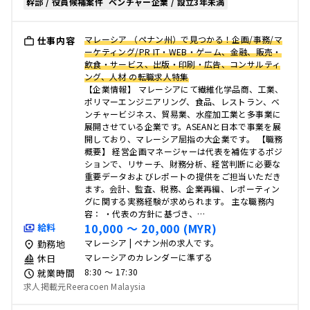
幹部 / 役員候補案件
ベンチャー企業 / 設立3年未満
マレーシア （ペナン州）で見つかる！企画/事務/マ
仕事内容
ーケティング/PR IT・WEB・ゲーム、金融、販売・
飲食・サービス、出版・印刷・広告、コンサルティ
ング、人材 の転職求人特集
【企業情報】 マレーシアにて繊維化学品商、工業、
ポリマーエンジニアリング、食品、レストラン、ベ
ンチャービジネス、貿易業、水産加工業と多事業に
展開させている企業です。ASEANと日本で事業を展
開しており、マレーシア屈指の大企業です。 【職務
概要】 経営企画マネージャーは代表を補佐するポジ
ションで、リサーチ、財務分析、経営判断に必要な
重要データおよびレポートの提供をご担当いただき
ます。会計、監査、税務、企業再編、レポーティン
グに関する実務経験が求められます。 主な職務内
容： ・代表の方針に基づき、…
10,000 〜 20,000 (MYR)
給料
マレーシア | ペナン州の求人です。
勤務地
マレーシアのカレンダーに準ずる
休日
8:30 〜 17:30
就業時間
求人掲載元Reeracoen Malaysia