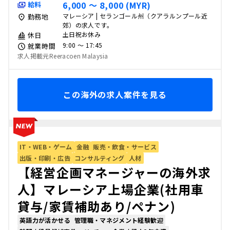
6,000 〜 8,000 (MYR)
給料
マレーシア | セランゴール州（クアラルンプール近
勤務地
郊）の求人です。
土日祝お休み
休日
9:00 〜 17:45
就業時間
求人掲載元Reeracoen Malaysia
この海外の求人案件を見る
IT・WEB・ゲーム
金融
販売・飲食・サービス
出版・印刷・広告
コンサルティング
人材
【経営企画マネージャーの海外求
人】マレーシア上場企業(社用車
貸与/家賃補助あり/ペナン)
英語力が活かせる
管理職・マネジメント経験歓迎