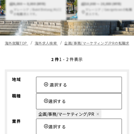
6,000 〜 8,000 (MYR)
10,000 〜 20,000 (MYR)
マレーシア / Bukit Bintang/KLCC
マレーシア / Georgetownの転職
の転職求人です。
求人です。
海外就職TOP
海外求人検索
企画/事務/マーケティング/PRの転職求
2 件
1 - 2 件表示
地域
選択する
職種
選択する
企画/事務/マーケティング/PR
業界
選択する