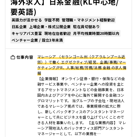
海外求人】日系金融(KL中心地/
要英語)
英語力が活かせる
学歴不問
管理職・マネジメント経験歓迎
日系企業
上場企業・株式公開企業
駐在員切替あり
キャリアパス豊富
現地在住者歓迎
月平均残業時間20時間以内
ベンチャー企業 / 設立3年未満
マレーシア （セランゴール州（クアラルンプール近
仕事内容
郊））で働く エグゼクティブ/経営、企画/事務/マー
ケティング/PR、人事/総務/労務/法務 金融 の求人情
報
【企業情報】 オンライン証券・銀行・保険などの金
融サービス事業や、ベンチャー企業への投資を主と
するアセットマネジメントなどの金融事業を、日本
国内およびアジアを中心に海外で展開する金融コン
グロマリットです。 当グループの子会社・現地法人
であるマレーシア拠点では、事業規模の拡大に際
し、新しくバックオフィスのアシスタントマネージ
ャーとして共にビジネスを盛り上げていくことので
きる人材を募集いたします。 【主な業務内容】 マレ
ーシア現地法人のバックオフィス部門アシスタント
マネージャーとして、以下の業務を…