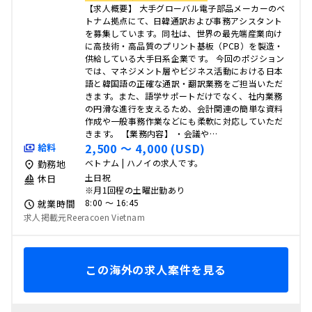
【求人概要】 大手グローバル電子部品メーカーのベ
トナム拠点にて、日韓通訳および事務アシスタント
を募集しています。同社は、世界の最先端産業向け
に高技術・高品質のプリント基板（PCB）を製造・
供給している大手日系企業です。 今回のポジション
では、マネジメント層やビジネス活動における日本
語と韓国語の正確な通訳・翻訳業務をご担当いただ
きます。また、語学サポートだけでなく、社内業務
の円滑な進行を支えるため、会計関連の簡単な資料
作成や一般事務作業などにも柔軟に対応していただ
きます。 【業務内容】 ・会議や…
2,500 〜 4,000 (USD)
給料
ベトナム | ハノイの求人です。
勤務地
土日祝
休日
※月1回程の土曜出勤あり
8:00 〜 16:45
就業時間
求人掲載元Reeracoen Vietnam
この海外の求人案件を見る