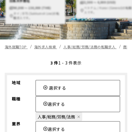
日系大手商社
2,500 〜 4,000 (USD)
ベトナム / Hanoi (General)の転
90,000 〜 150,000 (THB)
人です。
タイ / BTS (Sukhumvit Line)の転
職求人です。
海外就職TOP
海外求人検索
人事/総務/労務/法務の転職求人
商社
3 件
1 - 3 件表示
地域
選択する
職種
選択する
人事/総務/労務/法務
業界
選択する