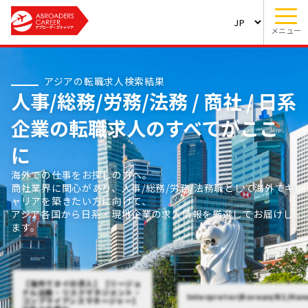
メニュー
アジアの転職求人検索結果
人事/総務/労務/法務 / 商社 / 日系
企業の転職求人のすべてがここ
に
海外での仕事をお探しの方へ。
商社業界に関心があり、人事/総務/労務/法務職として海外でキ
ャリアを築きたい方に向けて、
アジア各国から日系・現地企業の求人情報を厳選してお届けし
ます。
【海外でタイの求人】【リージョ
ナル法務・リスクマネジメント・
Interpreter(Korean/N1/Han
コンプライアンスマネージャー】