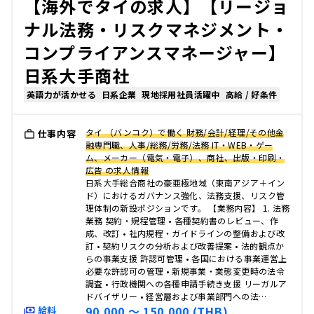
【海外でタイの求人】【リージョ
ナル法務・リスクマネジメント・
コンプライアンスマネージャー】
日系大手商社
英語力が活かせる
日系企業
現地採用社員活躍中
高給 / 好条件
タイ （バンコク）で働く 財務/会計/経理/その他金
仕事内容
融専門職、人事/総務/労務/法務 IT・WEB・ゲー
ム、メーカー（電気・電子）、商社、出版・印刷・
広告 の求人情報
日系大手総合商社の豪亜極地域（東南アジア＋イン
ド）におけるガバナンス強化、法務支援、リスク管
理体制の新設ポジションです。 【業務内容】 1. 法務
業務 契約・規程管理 • 各種契約書のレビュー、作
成、改訂 • 社内規程・ガイドラインの整備および改
訂 • 契約リスクの分析および改善提案 • 法的観点か
らの事業支援 許認可管理 • 各国における事業運営上
必要な許認可の管理 • 新規事業・業態変更時の法令
調査 • 行政機関への各種申請手続き支援 リーガルア
ドバイザリー • 経営層および事業部門への法…
90,000 〜 150,000 (THB)
給料