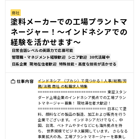
商社
塗料メーカーでの工場プラントマ
ネージャー！〜インドネシアでの
経験を活かせます〜
日常会話レベルの英語力で応募可能
管理職・マネジメント経験歓迎
シニア歓迎
30代活躍中
日系企業
現地在住者歓迎
特殊技能・高度な技術が活かせる
インドネシア （ブカシ）で見つかる！人事/総務/労
仕事内容
務/法務 商社 の転職求人特集
============================== 東証スタン
ダード上場企業のインドネシア拠点での工場プラン
トマネージャー募集！ 現地滞在者大歓迎！
============================== 日本にて塗
料、顔料などの製品の製造、加工および販売を行う
企業でございます。 インドネシアだけでなく、中
国、台湾、ベトナムやタイなどにも海外拠点を持
ち、 世界規模でビジネス展開しています。 さらなる
事業拡大の為、工場プラントマネージャーを募集し