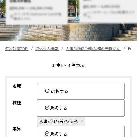
日系大手商社
5,000 〜 6,000 (SGD)
90,000 〜 150,000 (THB)
シンガポール / Cityの転職求人で
タイ / BTS (Sukhumvit Line)の転
す。
職求人です。
海外就職TOP
海外求人検索
人事/総務/労務/法務の転職求人
現地
3 件
1 - 3 件表示
地域
選択する
職種
選択する
人事/総務/労務/法務
業界
選択する