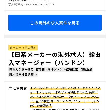
求人掲載元Reeracoen Singapore
この海外の求人案件を見る
メーカー（その他）
【日系メーカーの海外求人】輸出
入マネージャー（バンドン）
英語力が活かせる
管理職・マネジメント経験歓迎
日系企業
現地採用社員活躍中
インドネシア （インドネシアその他）でキャリアア
仕事内容
ップ！おすすめ、財務/会計/経理/その他金融専門
職、人事/総務/労務/法務、営業/セールスエンジニ
ア、企画/事務/マーケティング/PR メーカー（その
他） の転職求人
【基本情報】 創業1947年の日本法人は綿・化合繊