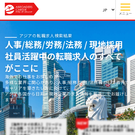
メニュー
アジアの転職求人検索結果
人事/総務/労務/法務 / 現地採用
社員活躍中の転職求人のすべて
がここに
海外での仕事をお探しの方へ。
多様な業界に関心があり、人事/総務/労務/法務職として海外で
キャリアを築きたい方に向けて、
アジア各国から日系・現地企業の求人情報を厳選してお届けし
ます。
【海外でタイの求人】【リージョ
【海外でシンガポールの求人】
ナル法務・リスクマネジメント・
【法人営業】日系人材紹介（自社
コンプライアンスマネージャー】
求人）