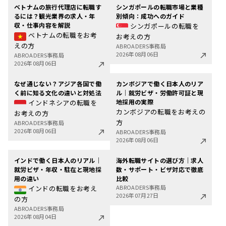
ベトナムの旅行代理店に転職す
シンガポールの転職市場と業種
るには？観光業界の求人・年
別傾向：成功へのガイド
収・仕事内容を解説
シンガポールの転職を
ベトナムの転職をお考
お考えの方
えの方
ABROADERS事務局
2026年08月06日
ABROADERS事務局
2026年08月06日
なぜ通じない？アジア各国で働
カンボジアで働く日本人のリア
く前に知る文化の違いと対処法
ル｜就労ビザ・労働許可証と現
地採用の実際
インドネシアの転職を
カンボジアの転職をお考えの
お考えの方
方
ABROADERS事務局
2026年08月06日
ABROADERS事務局
2026年08月06日
インドで働く日本人のリアル｜
海外転職サイトの選び方｜求人
就労ビザ・年収・駐在と現地採
数・サポート・ビザ対応で徹底
用の違い
比較
ABROADERS事務局
インドの転職をお考え
2026年07月27日
の方
ABROADERS事務局
2026年08月04日