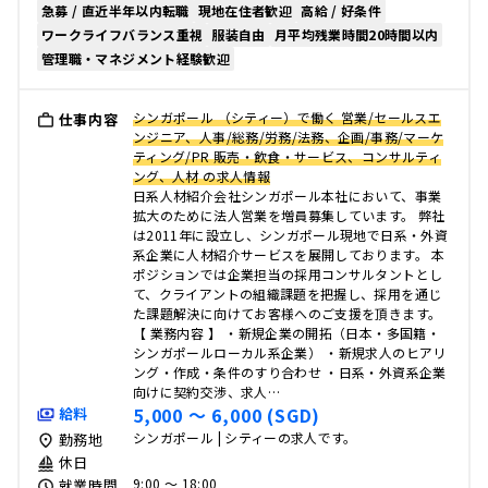
急募 / 直近半年以内転職
現地在住者歓迎
高給 / 好条件
ワークライフバランス重視
服装自由
月平均残業時間20時間以内
管理職・マネジメント経験歓迎
シンガポール （シティー）で働く 営業/セールスエ
仕事内容
ンジニア、人事/総務/労務/法務、企画/事務/マーケ
ティング/PR 販売・飲食・サービス、コンサルティ
ング、人材 の求人情報
日系人材紹介会社シンガポール本社において、事業
拡大のために法人営業を増員募集しています。 弊社
は2011年に設立し、シンガポール現地で日系・外資
系企業に人材紹介サービスを展開しております。 本
ポジションでは企業担当の採用コンサルタントとし
て、クライアントの組織課題を把握し、採用を通じ
た課題解決に向けてお客様へのご支援を頂きます。
【 業務内容 】 ・新規企業の開拓（日本・多国籍・
シンガポールローカル系企業） ・新規求人のヒアリ
ング・作成・条件のすり合わせ ・日系・外資系企業
向けに契約交渉、求人…
5,000 〜 6,000 (SGD)
給料
シンガポール | シティーの求人です。
勤務地
休日
9:00 〜 18:00
就業時間