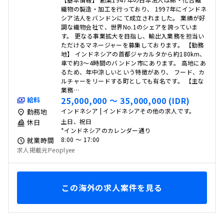
織物の製造・加工を行っており、 1997年にインドネ
シア法人をバンドンにて成立されました。 業績が好
調な織物会社で、世界No.1のシェアを誇っていま
す。 更なる事業拡大を目指し、輸出入業務を担当い
ただけるマネージャーを募集しております。 【勤務
地】 インドネシアの首都ジャカルタから約180km、
車で約3〜4時間のバンドン市にあります。 高地にあ
るため、年中涼しいという特徴があり、 フード、カ
ルチャーをリードする町としても有名です。 【主な
業務…
25,000,000 〜 35,000,000 (IDR)
給料
インドネシア | インドネシアその他の求人です。
勤務地
土日、祝日
休日
*インドネシアのカレンダー通り
8:00 〜 17:00
就業時間
求人掲載元Peoplyee
この海外の求人案件を見る