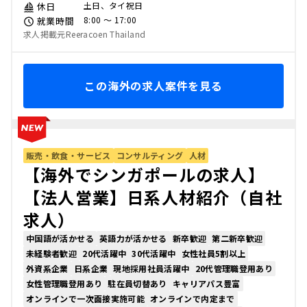
土日、タイ祝日
休日
8:00 〜 17:00
就業時間
求人掲載元Reeracoen Thailand
この海外の求人案件を見る
販売・飲食・サービス
コンサルティング
人材
【海外でシンガポールの求人】
【法人営業】日系人材紹介（自社
求人）
中国語が活かせる
英語力が活かせる
新卒歓迎
第二新卒歓迎
未経験者歓迎
20代活躍中
30代活躍中
女性社員5割以上
外資系企業
日系企業
現地採用社員活躍中
20代管理職登用あり
女性管理職登用あり
駐在員切替あり
キャリアパス豊富
オンラインで一次面接実施可能
オンラインで内定まで