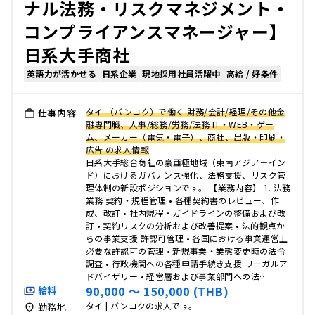
ナル法務・リスクマネジメント・
コンプライアンスマネージャー】
日系大手商社
英語力が活かせる
日系企業
現地採用社員活躍中
高給 / 好条件
タイ （バンコク）で働く 財務/会計/経理/その他金
仕事内容
融専門職、人事/総務/労務/法務 IT・WEB・ゲー
ム、メーカー（電気・電子）、商社、出版・印刷・
広告 の求人情報
日系大手総合商社の豪亜極地域（東南アジア＋イン
ド）におけるガバナンス強化、法務支援、リスク管
理体制の新設ポジションです。 【業務内容】 1. 法務
業務 契約・規程管理 • 各種契約書のレビュー、作
成、改訂 • 社内規程・ガイドラインの整備および改
訂 • 契約リスクの分析および改善提案 • 法的観点か
らの事業支援 許認可管理 • 各国における事業運営上
必要な許認可の管理 • 新規事業・業態変更時の法令
調査 • 行政機関への各種申請手続き支援 リーガルア
ドバイザリー • 経営層および事業部門への法…
90,000 〜 150,000 (THB)
給料
タイ | バンコクの求人です。
勤務地